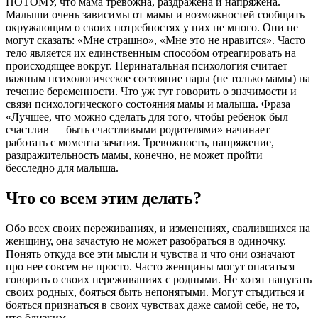
ПОТОМУ, что мама тревожна, раздражена и напряжена.
Малыши очень зависимы от мамы и возможностей сообщить
окружающим о своих потребностях у них не много. Они не
могут сказать: «Мне страшно», «Мне это не нравится». Часто
тело является их единственным способом отреагировать на
происходящее вокруг. Перинатальная психология считает
важным психологическое состояние пары (не только мамы) на
течение беременности. Что уж тут говорить о значимости и
связи психологического состояния мамы и малыша. Фраза
«Лучшее, что можно сделать для того, чтобы ребенок был
счастлив — быть счастливыми родителями» начинает
работать с момента зачатия. Тревожность, напряжение,
раздражительность мамы, конечно, не может пройти
бесследно для малыша.
Что со всем этим делать?
Обо всех своих переживаниях, и изменениях, свалившихся на
женщину, она зачастую не может разобраться в одиночку.
Понять откуда все эти мысли и чувства и что они означают
про нее совсем не просто. Часто женщины могут опасаться
говорить о своих переживаниях с родными. Не хотят напугать
своих родных, бояться быть непонятыми. Могут стыдиться и
бояться признаться в своих чувствах даже самой себе, не то,
что близким.