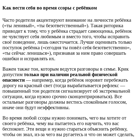
Как вести себя во время ссоры с ребёнком
Часто родители акцентируют внимание на личности ребёнка
(«ты ленивый», «ты безответственный»). Такая риторика
приводит к тому, что у ребёнка страдает самооценка, ребёнок
не чувствует себя любимым и вместо того, чтобы исправить
своё поведение, лишь ожесточается. Лучше оценивать только
поступок ребёнка («сегодня ты повёл себя безответственно»,
«ты сейчас ленишься»), признавая за ним право совершать
ошибки и исправлять их.
Важен также тон, которым ведутся разговоры в семье. Крик
допустим
только при наличии реальной физической
опасности
— например, когда ребёнок норовит перебежать
дорогу на красный свет (тогда вырабатывается рефлекс —
повышенный тон родителя сигнализирует об экстремальной
ситуации, когда нужно срочно сконцентрироваться). Все
остальные разговоры должны вестись спокойным голосом,
иначе они будут неэффективны.
Во время любой ссоры нужно понимать, чего вы хотите от
своего ребёнка, чему вы пытаетесь его научить, что вас
беспокоит. Эти вещи и нужно стараться объяснить ребёнку,
чтобы он знал, из-за чего вы ругаетесь и что он может сделать,