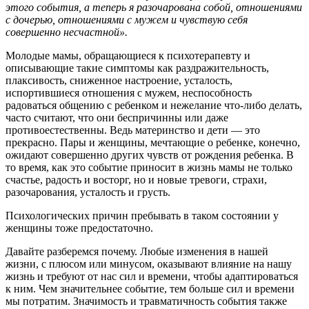
этого события, а теперь я разочарована собой, отношениями
с дочерью, отношениями с мужем и чувствую себя
совершенно несчастной».
Молодые мамы, обращающиеся к психотерапевту и
описывающие такие симптомы как раздражительность,
плаксивость, сниженное настроение, усталость,
испортившиеся отношения с мужем, неспособность
радоваться общению с ребенком и нежелание что-либо делать,
часто считают, что они беспричинны или даже
противоестественны. Ведь материнство и дети — это
прекрасно. Пары и женщины, мечтающие о ребенке, конечно,
ожидают совершенно других чувств от рождения ребенка. В
то время, как это событие приносит в жизнь мамы не только
счастье, радость и восторг, но и новые тревоги, страхи,
разочарования, усталость и грусть.
Психологических причин пребывать в таком состоянии у
женщины тоже предостаточно.
Давайте разберемся почему. Любые изменения в нашей
жизни, с плюсом или минусом, оказывают влияние на нашу
жизнь и требуют от нас сил и времени, чтобы адаптироваться
к ним. Чем значительнее событие, тем больше сил и времени
мы потратим. Значимость и травматичность события также