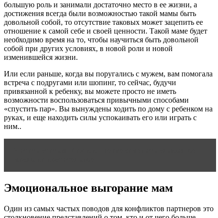
большую роль и занимали достаточно место в ее жизни, а
достижения всегда были возможностью такой мамы быть
довольной собой, то отсутствие таковых может зацепить ее
отношение к самой себе и своей ценности. Такой маме будет
необходимо время на то, чтобы научиться быть довольной
собой при других условиях, в новой роли и новой
изменившейся жизни.
Или если раньше, когда вы поругались с мужем, вам помогала
встреча с подругами или шопинг, то сейчас, будучи
привязанной к ребенку, вы можете просто не иметь
возможности воспользоваться привычными способами
«спустить пар». Вы вынуждены ходить по дому с ребенком на
руках, и еще находить силы успокаивать его или играть с
ним..
Читать статью
Как в выпечке заменить сливочное
масло на растительное
Эмоциональное выгорание мам
Один из самых частых поводов для конфликтов партнеров это
столкновение представлений о том, кто и от чего больше