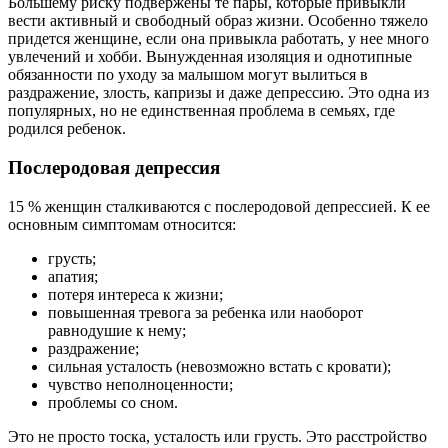
Большему риску подвержены те пары, которые привыкли
вести активный и свободный образ жизни. Особенно тяжело
придется женщине, если она привыкла работать, у нее много
увлечений и хобби. Вынужденная изоляция и однотипные
обязанности по уходу за малышом могут вылиться в
раздражение, злость, капризы и даже депрессию. Это одна из
популярных, но не единственная проблема в семьях, где
родился ребенок.
Послеродовая депрессия
15 % женщин сталкиваются с послеродовой депрессией. К ее
основным симптомам относится:
грусть;
апатия;
потеря интереса к жизни;
повышенная тревога за ребенка или наоборот
равнодушие к нему;
раздражение;
сильная усталость (невозможно встать с кровати);
чувство неполноценности;
проблемы со сном.
Это не просто тоска, усталость или грусть. Это расстройство