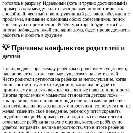
готовясь к разрыву. Идеальный (хоть и трудно достижимый!)
пример ссоры между родителями должен демонстрировать
спокойный, честный и конструктивный разговор, обсуждение
проблемы, внимание к эмоциям обоих собеседников, поиск
консенсуса и примирение. Ребёнку, который будет хотя бы
иногда наблюдать такой сценарий дома, будет проще дружить,
работать и любить в будущем.
💡
Причины конфликтов родителей и
детей
Поводов для ссоры между ребёнком и родителем существует,
наверное, столько же, сколько существует на свете семей.
Часто родители ругаются на ребёнка за непослушание, когда
он не соответствует их ожиданиям, когда им не удаётся
привить ему какие-то важные жизненные навыки и ценности.
Иногда проблемным моментом становится детская ложь —
как правило, если в прошлом родители наказывали ребёнка
или ругались на него за какие-то проступки, то не умея или не
желая изменить своё поведение, ребёнок учится скрывать
подобные вещи. Например, если родитель систематически
отчитывает ребёнка за плохие оценки, которые ребёнку не
удаётся исправить, велика вероятность, что в итоге ребёнок
просто начнёт лгать или умалчивать о своей успеваемости в