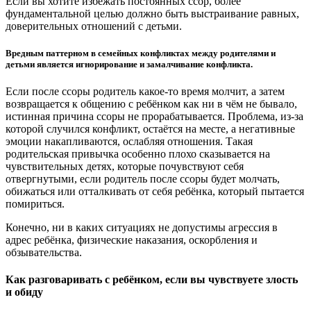
Если вы хотите избежать постоянных ссор, более
фундаментальной целью должно быть выстраивание равных,
доверительных отношений с детьми.
Вредным паттерном в семейных конфликтах между родителями и
детьми является игнорирование и замалчивание конфликта.
Если после ссоры родитель какое-то время молчит, а затем
возвращается к общению с ребёнком как ни в чём не бывало,
истинная причина ссоры не прорабатывается. Проблема, из-за
которой случился конфликт, остаётся на месте, а негативные
эмоции накапливаются, ослабляя отношения. Такая
родительская привычка особенно плохо сказывается на
чувствительных детях, которые почувствуют себя
отвергнутыми, если родитель после ссоры будет молчать,
обижаться или отталкивать от себя ребёнка, который пытается
помириться.
Конечно, ни в каких ситуациях не допустимы агрессия в
адрес ребёнка, физические наказания, оскорбления и
обзывательства.
Как разговаривать с ребёнком, если вы чувствуете злость
и обиду