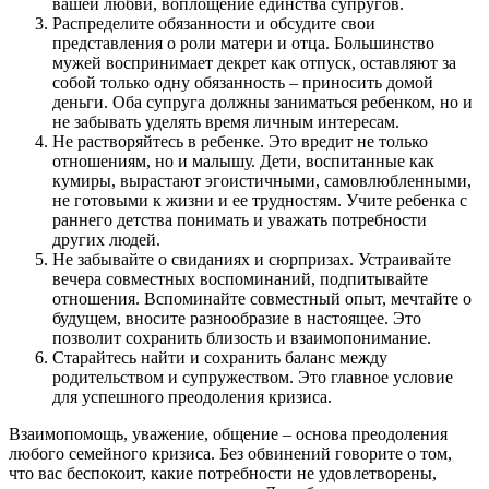
вашей любви, воплощение единства супругов.
Распределите обязанности и обсудите свои
представления о роли матери и отца. Большинство
мужей воспринимает декрет как отпуск, оставляют за
собой только одну обязанность – приносить домой
деньги. Оба супруга должны заниматься ребенком, но и
не забывать уделять время личным интересам.
Не растворяйтесь в ребенке. Это вредит не только
отношениям, но и малышу. Дети, воспитанные как
кумиры, вырастают эгоистичными, самовлюбленными,
не готовыми к жизни и ее трудностям. Учите ребенка с
раннего детства понимать и уважать потребности
других людей.
Не забывайте о свиданиях и сюрпризах. Устраивайте
вечера совместных воспоминаний, подпитывайте
отношения. Вспоминайте совместный опыт, мечтайте о
будущем, вносите разнообразие в настоящее. Это
позволит сохранить близость и взаимопонимание.
Старайтесь найти и сохранить баланс между
родительством и супружеством. Это главное условие
для успешного преодоления кризиса.
Взаимопомощь, уважение, общение – основа преодоления
любого семейного кризиса. Без обвинений говорите о том,
что вас беспокоит, какие потребности не удовлетворены,