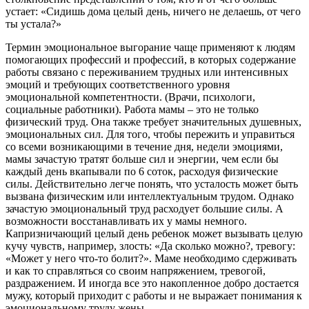
устает: «Сидишь дома целый день, ничего не делаешь, от чего
ты устала?»
Термин эмоциональное выгорание чаще применяют к людям
помогающих профессий и профессий, в которых содержание
работы связано с переживанием трудных или интенсивных
эмоций и требующих соответственного уровня
эмоциональной компетентности. (Врачи, психологи,
социальные работники). Работа мамы – это не только
физический труд. Она также требует значительных душевных,
эмоциональных сил. Для того, чтобы пережить и управиться
со всеми возникающими в течение дня, недели эмоциями,
мамы зачастую тратят больше сил и энергии, чем если бы
каждый день вкапывали по 6 соток, расходуя физические
силы. Действительно легче понять, что усталость может быть
вызвана физическим или интеллектуальным трудом. Однако
зачастую эмоциональный труд расходует большие силы. А
возможности восстанавливать их у мамы немного.
Капризничающий целый день ребенок может вызывать целую
кучу чувств, например, злость: «Да сколько можно?, тревогу:
«Может у него что-то болит?». Маме необходимо сдерживать
и как то справляться со своим напряжением, тревогой,
раздражением. И иногда все это накопленное добро достается
мужу, который приходит с работы и не выражает понимания к
эмоциональному труду жены.