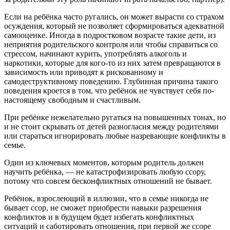
Если на ребёнка часто ругались, он может вырасти со страхом
осуждения, который не позволяет сформироваться адекватной
самооценке. Иногда в подростковом возрасте такие дети, из
неприятия родительского контроля или чтобы справиться со
стрессом, начинают курить, употреблять алкоголь и
наркотики, которые для кого-то из них затем превращаются в
зависимость или приводят к рискованному и
самодеструктивному поведению. Глубинная причина такого
поведения кроется в том, что ребёнок не чувствует себя по-
настоящему свободным и счастливым.
При ребёнке нежелательно ругаться на повышенных тонах, но
и не стоит скрывать от детей разногласия между родителями
или стараться игнорировать любые назревающие конфликты в
семье.
Один из ключевых моментов, которым родитель должен
научить ребёнка, — не катастрофизировать любую ссору,
потому что совсем бесконфликтных отношений не бывает.
Ребёнок, взрослеющий в иллюзии, что в семье никогда не
бывает ссор, не сможет приобрести навыки разрешения
конфликтов и в будущем будет избегать конфликтных
ситуаций и саботировать отношения, при первой же ссоре