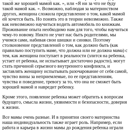
такой же хорошей мамой как. », или «Я ни за что не буду
такой мамой как. ». Возможно, наблюдая за материнством
других, женщина сложила представление о том, какой мамой
ей хочется быть. Но понять это в теории невозможно. Также
как невозможно научиться водить автомобиль по книжкам.
Проживание опыта необходимо нам для того, чтобы научиться
чему-то новому. Никто не учит нас быть родителями, мы
учимся сами, набивая свои шишки и синяки. Поэтому
столкновение представлений о том, как должно быть (как
правильно поступить маме, что должна или не должна мама) с
тем, как женщина поступает в реальности (злится на ребенка,
устает от ребенка, не испытывает достаточно радости), могут
стать причиной серьезного внутреннего конфликта, и
заставлять женщину испытывать разочарование от себя самой,
чувство вины за неприемлемые, по ее представлениям,
чувства и поведение, тревогу за то, что она не сможет быть
хорошей мамой и навредит ребенку.
Кроме этого, появление ребенка может обратить к вопросам
будущего, смысла жизни, уязвимости и безопасности, доверия
к жизни.
Все мамы очень разные. И в принятии своего материнства
наша индивидуальность также играет роль. Например, если
работа и карьера в жизни мамы до рождения ребенка играли