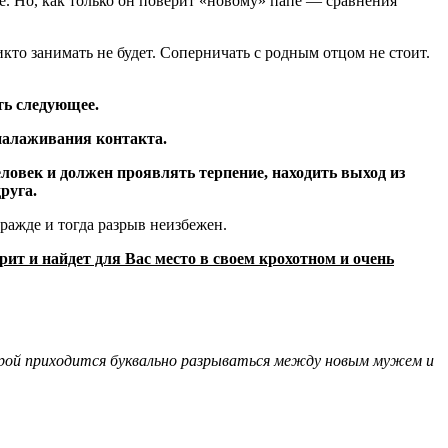
е. Но, как только он поверит «новому» папе — сравнения
икто занимать не будет. Соперничать с родным отцом не стоит.
ть следующее.
 налаживания контакта.
еловек и должен проявлять терпение, находить выход из
руга.
вражде и тогда разрыв неизбежен.
рит и найдет для Вас место в своем крохотном и очень
порой приходится буквально разрываться между новым мужем и