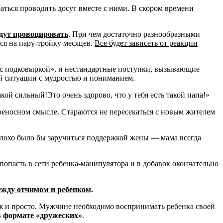
раться проводить досуг вместе с ними. В скором времени
удут провоцировать
. При чем достаточно разнообразными
ся на пару-тройку месяцев.
Все будет зависеть от реакции
«с подковыркой», и нестандартные поступки, вызывающие
ой ситуации с мудростью и пониманием.
ой сильный!Это очень здорово, что у тебя есть такой папа!»
ереносном смысле. Стараются не пересекаться с новым жителем
плохо было бы заручиться поддержкой жены — мама всегда
 попасть в сети ребенка-манипулятора и в добавок окончательно
ежду отчимом и ребенком
.
ж и просто. Мужчине необходимо воспринимать ребенка своей
 в формате «дружеских»
.