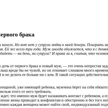
первого брака
ы ничего. Но вот нет у супруга любви к моей дочери. Поиграть 
я. Ей же всего три года. Муж иногда обижается, что я с дочко
обидеть — ни дочь, ни супруга? И права ли я, считая, что чело
и дочь от первого брака и новый муж, — это очень непростая за
малыш вроде бы не чужой, но он отнимает слишком много времен
и не делить ее больше ни с кем. В такой ситуации действительн
женщиной, уже имеющей ребенка, мужчина берет на себя обязате
нельзя этого от него требовать.
дет, что именно муж будет налаживать контакт с ребенком, а есл
авление жены приводит к конфликтам и обострению и без того не
ивно каждая женщина может найти свой, индивидуальный подход 