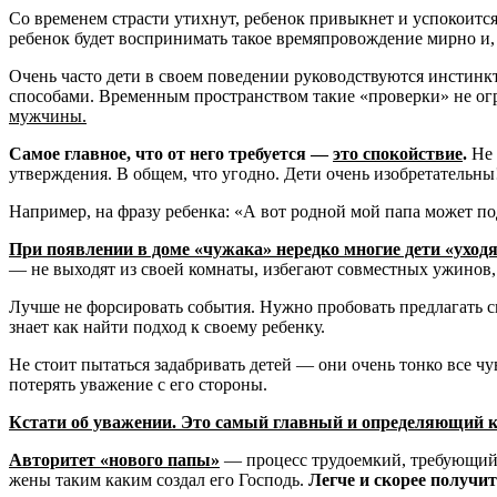
Со временем страсти утихнут, ребенок привыкнет и успокоится.
ребенок будет воспринимать такое времяпровождение мирно и,
Очень часто дети в своем поведении руководствуются инстинк
способами. Временным пространством такие «проверки» не огра
мужчины.
Самое главное, что от него требуется —
это спокойствие
.
Не 
утверждения. В общем, что угодно. Дети очень изобретательн
Например, на фразу ребенка: «А вот родной мой папа может под
При появлении в доме «чужака» нередко многие дети «уходя
— не выходят из своей комнаты, избегают совместных ужинов, 
Лучше не форсировать события. Нужно пробовать предлагать с
знает как найти подход к своему ребенку.
Не стоит пытаться задабривать детей — они очень тонко все чу
потерять уважение с его стороны.
Кстати об уважении. Это самый главный и определяющий 
Авторитет «нового папы»
— процесс трудоемкий, требующий 
жены таким каким создал его Господь.
Легче и скорее получи