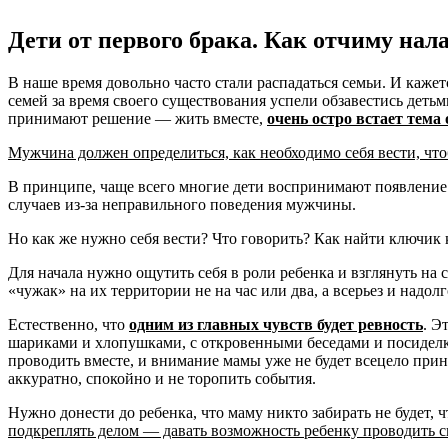
Дети от первого брака. Как отчиму н
В наше время довольно часто стали распадаться семьи. И кажет
семей за время своего существования успели обзавестись деть
принимают решение — жить вместе,
очень остро встает тема
Мужчина должен определиться, как необходимо себя вести, что
В принципе, чаще всего многие дети воспринимают появление 
случаев из-за неправильного поведения мужчины.
Но как же нужно себя вести? Что говорить? Как найти ключик к
Для начала нужно ощутить себя в роли ребенка и взглянуть на 
«чужак» на их территории не на час или два, а всерьез и надолг
Естественно, что
одним из главных чувств будет ревность
. Э
шариками и хлопушками, с откровенными беседами и посиделка
проводить вместе, и внимание мамы уже не будет всецело прина
аккуратно, спокойно и не торопить события.
Нужно донести до ребенка, что маму никто забирать не будет, 
подкреплять делом — давать возможность ребенку проводить с