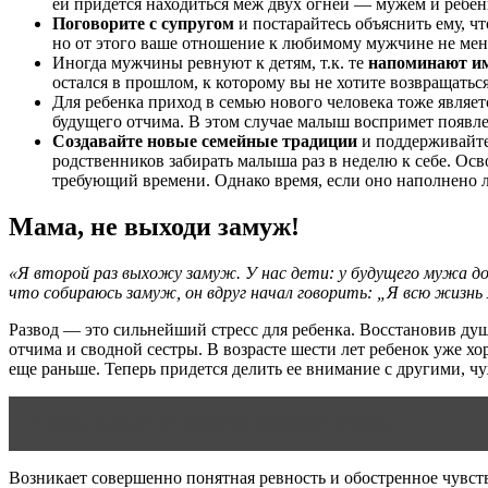
ей придется находиться меж двух огней — мужем и ребен
Поговорите с супругом
и постарайтесь объяснить ему, ч
но от этого ваше отношение к любимому мужчине не мен
Иногда мужчины ревнуют к детям, т.к. те
напоминают им
остался в прошлом, к которому вы не хотите возвращатьс
Для ребенка приход в семью нового человека тоже являе
будущего отчима. В этом случае малыш воспримет появл
Создавайте новые семейные традиции
и поддерживайте 
родственников забирать малыша раз в неделю к себе. Ос
требующий времени. Однако время, если оно наполнено 
Мама, не выходи замуж!
«Я второй раз выхожу замуж. У нас дети: у будущего мужа доч
что собираюсь замуж, он вдруг начал говорить: „Я всю жизнь 
Развод — это сильнейший стресс для ребенка. Восстановив душ
отчима и сводной сестры. В возрасте шести лет ребенок уже хор
еще раньше. Теперь придется делить ее внимание с другими, ч
Читать статью
35 секретов семейного счастья
Возникает совершенно понятная ревность и обостренное чувств