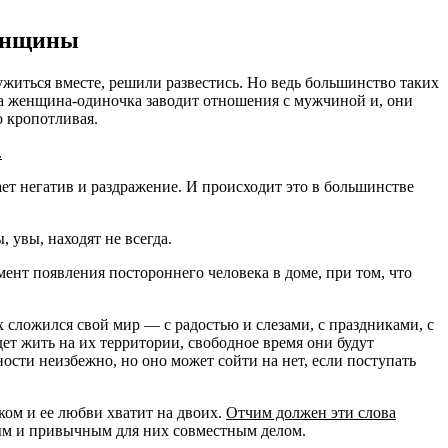
женщины
 ужиться вместе, решили развестись. Но ведь большинство таких
огда женщина-одиночка заводит отношения с мужчиной и, они
 кропотливая.
.
ет негатив и раздражение. И происходит это в большинстве
 увы, находят не всегда.
мент появления постороннего человека в доме, при том, что
х сложился свой мир — с радостью и слезами, с праздниками, с
ет жить на их территории, свободное время они будут
ности неизбежно, но оно может сойти на нет, если поступать
ком и ее любви хватит на двоих.
Отчим должен эти слова
мым и привычным для них совместным делом.