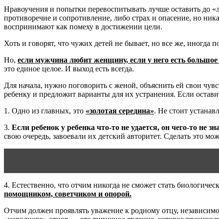
Нравоучения и попытки перевоспитывать лучше оставить до 
противоречие и сопротивление, либо страх и опасение, но ника
воспринимают как помеху в достижении цели.
Хоть и говорят, что чужих детей не бывает, но все же, иногда 
Но,
если мужчина любит женщину, если у него есть большое 
это единое целое. И выход есть всегда.
Для начала, нужно поговорить с женой, объяснить ей свои чу
ребенку и предложит варианты для их устранения. Если остави
1. Одно из главных, это
«золотая середина»
. Не стоит устанав
3.
Если ребенок у ребенка что-то не удается, он чего-то не з
свою очередь, завоевали их детский авторитет. Сделать это мо
Читать статью
Домашнее насилие над детьми
4. Естественно, что отчим никогда не сможет стать биологиче
помощником, советчиком и опорой.
Отчим должен проявлять уважение к родному отцу, независимо п