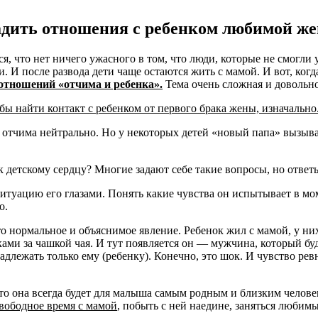
аладить отношения с ребенком любимой 
ся, что нет ничего ужасного в том, что люди, которые не смогли
ми. И после развода дети чаще остаются жить с мамой. И вот, к
 отношений «отчима и ребенка».
Тема очень сложная и довольно
бы найти контакт с ребенком от первого брака жены, изначально
отчима нейтрально. Но у некоторых детей «новый папа» вызыва
 детскому сердцу? Многие задают себе такие вопросы, но ответы,
ситуацию его глазами. Понять какие чувства он испытывает в мо
о.
то нормальное и объяснимое явление. Ребенок жил с мамой, у ни
ми за чашкой чая. И тут появляется он — мужчина, который буд
длежать только ему (ребенку). Конечно, это шок. И чувство рев
что она всегда будет для малыша самым родным и близким челове
вободное время с мамой
, побыть с ней наедине, заняться люби