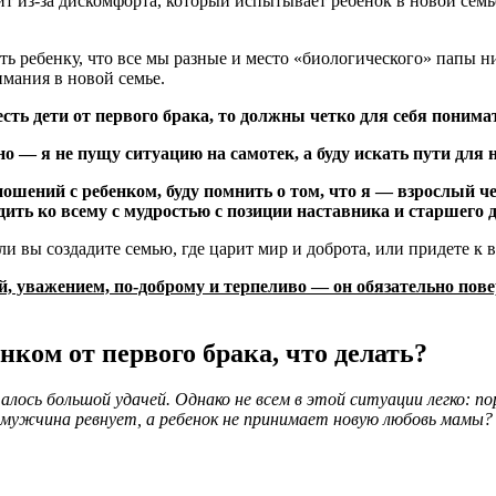
т из-за дискомфорта, который испытывает ребенок в новой семь
ть ребенку, что все мы разные и место «биологического» папы н
мания в новой семье.
есть дети от первого брака, то должны четко для себя понима
 — я не пущу ситуацию на самотек, а буду искать пути для
ношений с ребенком, буду помнить о том, что я — взрослый ч
ить ко всему с мудростью с позиции наставника и старшего д
и вы создадите семью, где царит мир и доброта, или придете к 
ой, уважением, по-доброму и терпеливо — он обязательно пове
ком от первого брака, что делать?
лось большой удачей. Однако не всем в этой ситуации легко: 
ш мужчина ревнует, а ребенок не принимает новую любовь мамы?