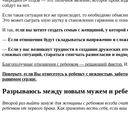
«неродного» отцов — это типичное явление, которое происходи
сойдут на нет.
Если такая ситуация все же происходит, то необходимо объясни
Это может сыграть злую шутку в становлении гармонии и пони
И так,
если вы хотите создать семью с женщиной, у которой 
—
Если отношения будут складываться напряженно и сложно
—
Если у нас возникнут трудности в создании дружеских от
сложных ситуаций, стараться смягчать разногласия и подход
Благополучные отношения с ребенком — решающий фактор.
Ил
Поверьте, если Вы отнесетесь к ребенку с нежностью, забот
ранимом сердце.
Разрываюсь между новым мужем и ребен
Второй раз выйти замуж для женщины с ребенком всегда счита
ребенком от первого брака. Как грамотно вести себя, если ва