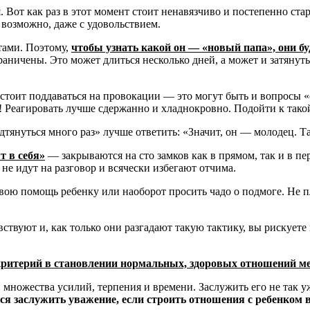
 Вот как раз в этот момент стоит ненавязчиво и постепенно ста
 возможно, даже с удовольствием.
тами. Поэтому,
чтобы узнать какой он — «новый папа», они б
ничены. Это может длиться несколько дней, а может и затянуть
стоит поддаваться на провокации — это могут быть и вопросы 
ы! Реагировать лучше сдержанно и хладнокровно. Подойти к так
тянуться много раз» лучше ответить: «Значит, он — молодец. Так
т в себя»
— закрываются на сто замков как в прямом, так и в п
не идут на разговор и всячески избегают отчима.
вою помощь ребенку или наоборот просить чадо о подмоге. Не 
вствуют и, как только они разгадают такую тактику, вы рискуете
критерий в становлении нормальных, здоровых отношений м
множества усилий, терпения и времени. Заслужить его не так у
тся заслужить уважение, если строить отношения с ребенком