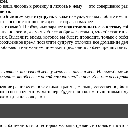
ком.
то ваша любовь к ребенку и любовь к нему — это совершенно раз
яется.
 о бывшем муже супруги.
Скажите мужу, что вы любите именно 
я, нынешние отношения для вас гораздо важнее.
тся травмой. Необходимо заранее
подготавливать его к этому с
ение нового мужа мамы более доброжелательно, что облегчит пр
их. Выделите время, которое вы будете проводить только с ребе
вобожденное время посвятите супругу, отложив все домашние де
любовью и вниманием, поможет преодолеть любые препятствия.
ь пяти с половиной лет, у меня сын шести лет. На выходных мы 
мечтал, чтобы вы с папой помирились“ и т.д. Как мне реагиров
евное равновесие после такой травмы, малыш, естественно, бои
ошо осознает, что мама теперь будет принадлежать не только ему,
ужими для него людьми.
о собственности, от которых малыш страдает, но объяснить это