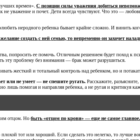
«лучших времен».
С позиции силы уважения добиться невозмож
к не уважение и почет. Дети всегда чувствуют. Что это — любов
полюбить неродного ребенка бывает крайне сложно. И винить кого
желание создать с ней семью, то непременно он захочет налад
вства, попросить ее помочь. Отличным решением будет поход к 
ть эту проблему без внимания — брак может разрушиться.
ливать жесткий и тотальный контроль над ребенком, но и потака
нает или не умеет — не спешите ругать.
Расскажите, разъясните, 
жно лишь помогая и направляя ребенка, а не ругая и критикуя ка
ским отцом. Но
быть «отцом по крови» — еще не самое главное
лохой тот или хороший. Если сделать это нелегко, то лучше вов