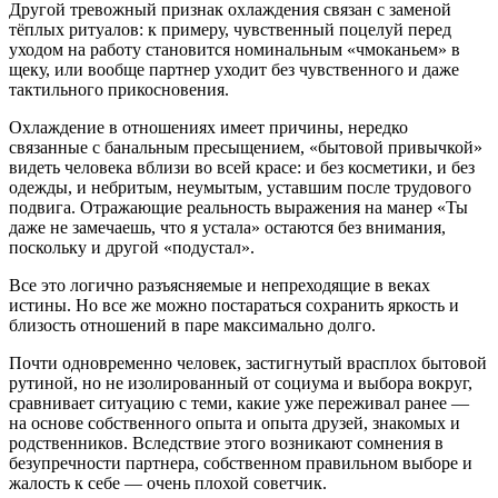
Другой тревожный признак охлаждения связан с заменой
тёплых ритуалов: к примеру, чувственный поцелуй перед
уходом на работу становится номинальным «чмоканьем» в
щеку, или вообще партнер уходит без чувственного и даже
тактильного прикосновения.
Охлаждение в отношениях имеет причины, нередко
связанные с банальным пресыщением, «бытовой привычкой»
видеть человека вблизи во всей красе: и без косметики, и без
одежды, и небритым, неумытым, уставшим после трудового
подвига. Отражающие реальность выражения на манер «Ты
даже не замечаешь, что я устала» остаются без внимания,
поскольку и другой «подустал».
Все это логично разъясняемые и непреходящие в веках
истины. Но все же можно постараться сохранить яркость и
близость отношений в паре максимально долго.
Почти одновременно человек, застигнутый врасплох бытовой
рутиной, но не изолированный от социума и выбора вокруг,
сравнивает ситуацию с теми, какие уже переживал ранее —
на основе собственного опыта и опыта друзей, знакомых и
родственников. Вследствие этого возникают сомнения в
безупречности партнера, собственном правильном выборе и
жалость к себе — очень плохой советчик.