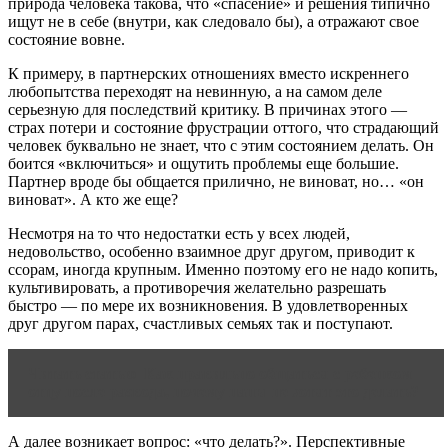
природа человека такова, что «спасение» и решения типично
ищут не в себе (внутри, как следовало бы), а отражают свое
состояние вовне.
К примеру, в партнерских отношениях вместо искреннего
любопытства переходят на невинную, а на самом деле
серьезную для последствий критику. В причинах этого —
страх потери и состояние фрустрации оттого, что страдающий
человек буквально не знает, что с этим состоянием делать. Он
боится «включиться» и ощутить проблемы еще большие.
Партнер вроде бы общается прилично, не виноват, но… «он
виноват». А кто же еще?
Несмотря на то что недостатки есть у всех людей,
недовольство, особенно взаимное друг другом, приводит к
ссорам, иногда крупным. Именно поэтому его не надо копить,
культивировать, а противоречия желательно разрешать
быстро — по мере их возникновения. В удовлетворенных
друг другом парах, счастливых семьях так и поступают.
Читать статью
Как правильно общаться с ребенком
отцу после развода, почему папы не хотят это делать?
А далее возникает вопрос: «что делать?». Перспективные