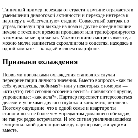
Типичный пример перехода от страсти к рутине отражается в
уменьшении диалоговой активности и переходе интереса к
партнеру в «облегченную» стадию. Совместный завтрак по
утрам, поцелуи при выходе из дома и другие объединяющие
начала с течением времени пропадают или трансформируются
в номинальные привычки. Можно и кино смотреть вместе, а
можно молча заниматься скроллингом в соцсетях, находясь в
одной комнате — каждый в своем смартфоне.
Признаки охлаждения
Первыми признаками охлаждения становятся случаи
переориентации личного значения. Вместо вопросов «как ты
себя чувствуешь, любимая?» или у некоторых с юмором —
«кто (что) тебя сегодня особенно бесит?» появляются другие,
упрощенные: «как дела?». Партнер перестает интересоваться
делами и успехами другого глубоко и конкретно, детально.
Поэтому ощущение, что в одной семье и квартире ты
становишься не более чем «предметом домашнего обихода»,
не так уж редко встречается. И это сигнал увеличивающейся
эмоциональной дистанции между партнерами, живущими
вместе.