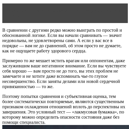
Читать статью
Как нарисовать конфету карандашом
поэтапно?
В сравнении с другими редко можно выиграть по простой и
обоснованной логике. Если вы начали сравнивать — значит
недовольны, не удовлетворены сами. А если у вас все в
порядке — вам не до сравнений, об этом просто не думаете,
как не ощущаете работу здорового сердца.
Примерно то же мешает мстить врагам или оппонентам, даже
заслужившим ваше негативное внимание. Если вы чувствуете
себя хорошо — вам просто не до того, вы этих проблем не
замечаете и не хотите даже вспоминать чье-то глупое
несовершенство. Если заняты делами или новой сердечной
привязанностью — то же.
Поэтому попытки сравнения и субъективная оценка, тем
более систематически повторяемые, являются существенным
признаком охлаждения отношений вплоть до перспективы их
завершения. Это условный тест — «лакмусовая бумажка», по
которому можно определить опасности состояния даже без
помощи специалиста.