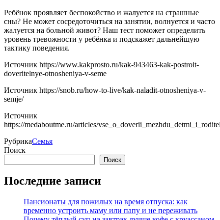
Ребёнок проявляет беспокойство и жалуется на страшные
сны? Не может сосредоточиться на занятии, волнуется и часто
жалуется на больной живот? Наш тест поможет определить
уровень тревожности у ребёнка и подскажет дальнейшую
тактику поведения.
Источник
https://www.kakprosto.ru/kak-943463-kak-postroit-
doveritelnye-otnosheniya-v-seme
Источник
https://snob.ru/how-to-live/kak-naladit-otnosheniya-v-
semje/
Источник
https://medaboutme.ru/articles/vse_o_doverii_mezhdu_detmi_i_rodite
Рубрика
Семья
Поиск
Поиск
Последние записи
Пансионаты для пожилых на время отпуска: как
временно устроить маму или папу и не переживать
Почему тёплый суп на завтрак лучше кофе с круассаном