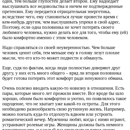
один, тем больше глупостей делает второй. Ему надоедает
выслушивать все недовольства и ничем не подтвержденные
претензии. Ему передается отрицательная энергетика,
вследствие чего, ему становиться лучше провести время с
кем-нибудь другим, чем выслушивать упреки в свой адрес.
Поэтому, если одна половинка не хочет потерять своего
любимого человека, нужно делать все для того, чтобы ему (ей)
было комфортно именно с этим человеком.
Надо справляться со своей неуверенностью. Чем больше
человек ценит себя, тем меньше ему в голову лезут плохие
мысли, что его кто-то может подвести и обмануть.
Еще, судя по фактам, когда люди полностью доверяют друг
другу, у них есть много общего – вряд ли вторая половинка
будет готова потерять этот комфорт ради ненужного обмана.
Очень полезно вводить какую-то новизну в отношения. Есть
пары, которые много лет прожили вместе. Все вроде бы шло
хорошо, обоим было комфортно и уютно, но появлялось такое
ощущение, что не хватает уже какой-то остроты. Для этого
необходимо разнообразить свою рутинную жизнь. Например,
можно поехать куда-то отдохнуть вдвоем или устроить
романтический вечер. Мужчины любят, когда с ними играют,
устраивают ролевые игры. Женщины должны быть немного
таинственными, и каждый раз открываться перед своим