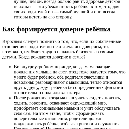
лучше, чем он, всегда больно ранит. Здоровье детской
психики — это убежденность ребёнка в том, что, для
своих родителей он — самый лучший и они всегда
готовы встать на его сторону.
Как формируется доверие ребёнка
Взрослым следует помнить о том, что, если их собственные
отношения с родителями не отличались доверием, то,
возможно, им будет трудно наладить близость со своими
детьми. Когда рождается доверие в семье?
Во внутриутробном периоде, когда мама ожидает
появления малыша на свет, отец тоже радуется тому, что
у него будет ребёнок, оба родителя счастливы и
довольны: разговаривают с малышом, тепло относятся
друг к другу, ждут ребёнка без определенных фантазий
относительно пола или характера.
После рождения, когда малыш учится сидеть, ползать,
ходить, говорить, осваивает окружающий мир,
приобретает социальные навыки и учит обслуживать
себя сам. На этом этапе, чтобы сформировать
доверительные отношения, родители должны
поддерживать ребёнка, избегая критики и осуждения.
Что это значит? Не ругать, когда у него что-то не