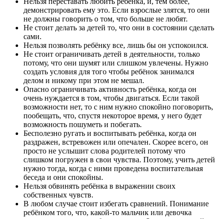
Нельзя переставать любить ребёнка, и, тем более,
демонстрировать ему это. Если взрослые злятся, то они
не должны говорить о том, что больше не любят.
Не стоит делать за детей то, что они в состоянии сделать
сами.
Нельзя позволять ребёнку все, лишь бы он успокоился.
Не стоит ограничивать детей в деятельности, только
потому, что они шумят или слишком увлечены. Нужно
создать условия для того чтобы ребёнок занимался
делом и никому при этом не мешал.
Опасно ограничивать активность ребёнка, когда он
очень нуждается в том, чтобы двигаться. Если такой
возможности нет, то с ним нужно спокойно поговорить,
пообещать, что, спустя некоторое время, у него будет
возможность пошуметь и побегать.
Бесполезно ругать и воспитывать ребёнка, когда он
раздражен, встревожен или опечален. Скорее всего, он
просто не услышит слова родителей потому что
слишком погружен в свои чувства. Поэтому, учить детей
нужно тогда, когда с ними проведена воспитательная
беседа и они спокойны.
Нельзя обвинять ребёнка в выражении своих
собственных чувств.
В любом случае стоит избегать сравнений. Понимание
ребёнком того, что, какой-то мальчик или девочка