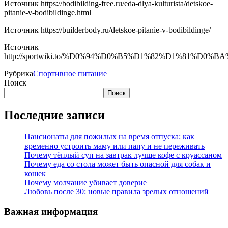
Источник
https://bodibilding-free.ru/eda-dlya-kulturista/detskoe-
pitanie-v-bodibildinge.html
Источник
https://builderbody.ru/detskoe-pitanie-v-bodibildinge/
Источник
http://sportwiki.to/%D0%94%D0%B5%D1%82%D1%81
Рубрика
Спортивное питание
Поиск
Поиск
Последние записи
Пансионаты для пожилых на время отпуска: как
временно устроить маму или папу и не переживать
Почему тёплый суп на завтрак лучше кофе с круассаном
Почему еда со стола может быть опасной для собак и
кошек
Почему молчание убивает доверие
Любовь после 30: новые правила зрелых отношений
Важная информация