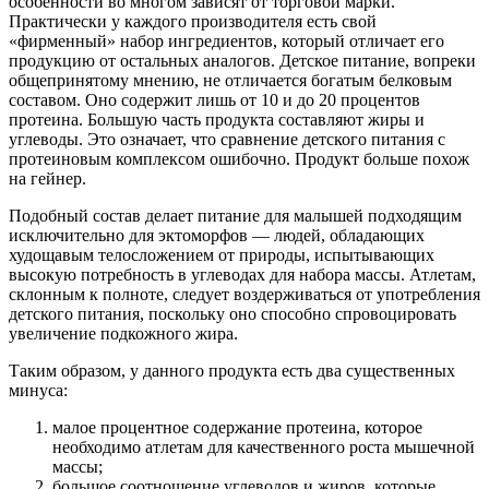
особенности во многом зависят от торговой марки.
Практически у каждого производителя есть свой
«фирменный» набор ингредиентов, который отличает его
продукцию от остальных аналогов. Детское питание, вопреки
общепринятому мнению, не отличается богатым белковым
составом. Оно содержит лишь от 10 и до 20 процентов
протеина. Большую часть продукта составляют жиры и
углеводы. Это означает, что сравнение детского питания с
протеиновым комплексом ошибочно. Продукт больше похож
на гейнер.
Подобный состав делает питание для малышей подходящим
исключительно для эктоморфов — людей, обладающих
худощавым телосложением от природы, испытывающих
высокую потребность в углеводах для набора массы. Атлетам,
склонным к полноте, следует воздерживаться от употребления
детского питания, поскольку оно способно спровоцировать
увеличение подкожного жира.
Таким образом, у данного продукта есть два существенных
минуса:
малое процентное содержание протеина, которое
необходимо атлетам для качественного роста мышечной
массы;
большое соотношение углеводов и жиров, которые