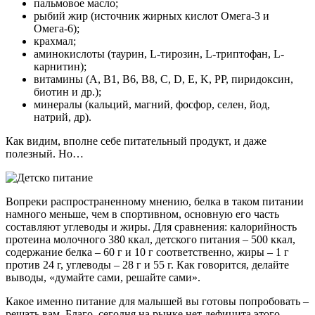
пальмовое масло;
рыбий жир (источник жирных кислот Омега-3 и
Омега-6);
крахмал;
аминокислоты (таурин, L-тирозин, L-триптофан, L-
карнитин);
витамины (А, В1, В6, В8, С, D, E, K, РР, пиридоксин,
биотин и др.);
минералы (кальций, магний, фосфор, селен, йод,
натрий, др).
Как видим, вполне себе питательный продукт, и даже
полезный. Но…
Вопреки распространенному мнению, белка в таком питании
намного меньше, чем в спортивном, основную его часть
составляют углеводы и жиры. Для сравнения: калорийность
протеина молочного 380 ккал, детского питания – 500 ккал,
содержание белка – 60 г и 10 г соответственно, жиры – 1 г
против 24 г, углеводы – 28 г и 55 г. Как говорится, делайте
выводы, «думайте сами, решайте сами».
Какое именно питание для малышей вы готовы попробовать –
решать вам. Благо, сегодня на рынке нет дефицита этого