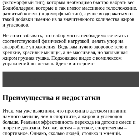
(эктоморфный тип), которым необходимо быстро набрать вес.
Бодибилдерам, которые и так имеют массивное телосложение,
развитый костяк (эндоморфный тип), лучше воздержаться от
такой добавки именно из-за значительного количества жиров
и углеводов.
Не стоит забывать, что набор массы необходимо сочетать с
соответствующей физической нагрузкой, делать упор на
анаэробные упражнения. Ведь вам нужно здоровое тело и
крепкие, красивые мышцы, а не массивная, но заплывшая
жиром грузная тушка. Подходящее видео с комплексом
упражнений вы легко найдете в интернете.
Читать статью
Мифы и правда о сукралозе
Преимущества и недостатки
Итак, мы уже выяснили, что протеина в детском питании
намного меньше, чем в спортпите, а жиров и углеводов
больше. Реальная эффективность перехода на детские смеси и
пюре не доказана. Все же, детям – детское, спортсменам –
спортивное. Однако, сколько людей, столько и мнений.