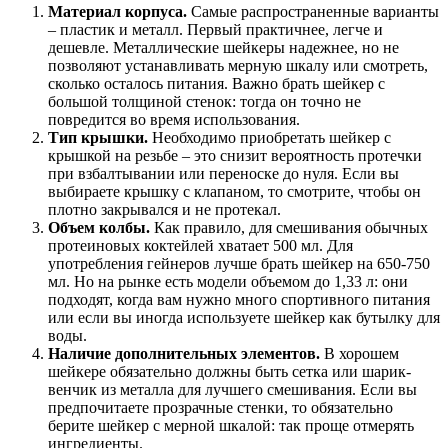
Материал корпуса.
Самые распространенные варианты
– пластик и металл. Первый практичнее, легче и
дешевле. Металлические шейкеры надежнее, но не
позволяют устанавливать мерную шкалу или смотреть,
сколько осталось питания. Важно брать шейкер с
большой толщиной стенок: тогда он точно не
повредится во время использования.
Тип крышки.
Необходимо приобретать шейкер с
крышкой на резьбе – это снизит вероятность протечки
при взбалтывании или переноске до нуля. Если вы
выбираете крышку с клапаном, то смотрите, чтобы он
плотно закрывался и не протекал.
Объем колбы.
Как правило, для смешивания обычных
протеиновых коктейлей хватает 500 мл. Для
употребления гейнеров лучше брать шейкер на 650-750
мл. Но на рынке есть модели объемом до 1,33 л: они
подходят, когда вам нужно много спортивного питания
или если вы иногда используете шейкер как бутылку для
воды.
Наличие дополнительных элементов.
В хорошем
шейкере обязательно должны быть сетка или шарик-
венчик из металла для лучшего смешивания. Если вы
предпочитаете прозрачные стенки, то обязательно
берите шейкер с мерной шкалой: так проще отмерять
ингредиенты.