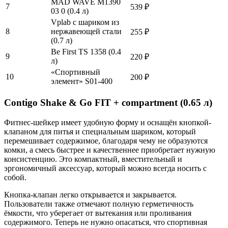
MAD WAVE M1390
7
539 ₽
03 0 (0.4 л)
Vplab с шариком из
8
нержавеющей стали
255 ₽
(0.7 л)
Be First TS 1358 (0.4
9
220 ₽
л)
«Спортивный
10
200 ₽
элемент» S01-400
Contigo Shake & Go FIT + compartment (0.65 л)
Фитнес-шейкер имеет удобную форму и оснащён кнопкой-
клапаном для питья и специальным шариком, который
перемешивает содержимое, благодаря чему не образуются
комки, а смесь быстрее и качественнее приобретает нужную
консистенцию. Это компактный, вместительный и
эргономичный аксессуар, который можно всегда носить с
собой.
Кнопка-клапан легко открывается и закрывается.
Пользователи также отмечают полную герметичность
ёмкости, что уберегает от вытекания или проливания
содержимого. Теперь не нужно опасаться, что спортивная