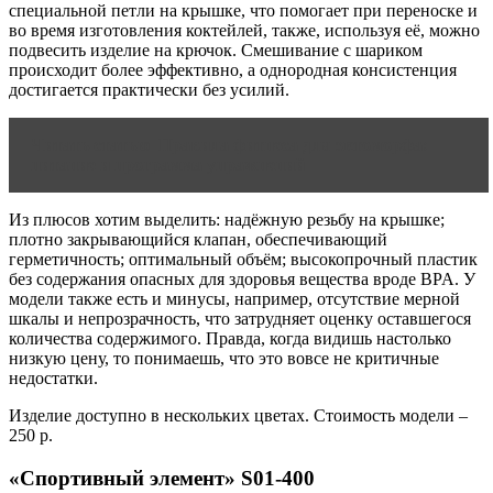
специальной петли на крышке, что помогает при переноске и
во время изготовления коктейлей, также, используя её, можно
подвесить изделие на крючок. Смешивание с шариком
происходит более эффективно, а однородная консистенция
достигается практически без усилий.
Читать статью
Правила фитнеса для эктоморфа:
питание и программа упражнений
Из плюсов хотим выделить: надёжную резьбу на крышке;
плотно закрывающийся клапан, обеспечивающий
герметичность; оптимальный объём; высокопрочный пластик
без содержания опасных для здоровья вещества вроде BPA. У
модели также есть и минусы, например, отсутствие мерной
шкалы и непрозрачность, что затрудняет оценку оставшегося
количества содержимого. Правда, когда видишь настолько
низкую цену, то понимаешь, что это вовсе не критичные
недостатки.
Изделие доступно в нескольких цветах. Стоимость модели –
250 р.
«Спортивный элемент» S01-400