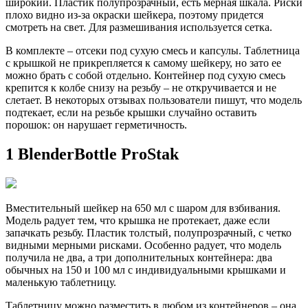
широкий. Пластик полупрозрачный, есть мерная шкала. Риски
плохо видно из-за окраски шейкера, поэтому придется
смотреть на свет. Для размешивания используется сетка.
В комплекте – отсеки под сухую смесь и капсулы. Таблетница
с крышкой не прикрепляется к самому шейкеру, но зато ее
можно брать с собой отдельно. Контейнер под сухую смесь
крепится к колбе снизу на резьбу – не откручивается и не
слетает. В некоторых отзывах пользователи пишут, что модель
подтекает, если на резьбе крышки случайно оставить
порошок: он нарушает герметичность.
1 BlenderBottle ProStak
Вместительный шейкер на 650 мл с шаром для взбивания.
Модель радует тем, что крышка не протекает, даже если
запачкать резьбу. Пластик толстый, полупрозрачный, с четко
видными мерными рисками. Особенно радует, что модель
получила не два, а три дополнительных контейнера: два
обычных на 150 и 100 мл с индивидуальными крышками и
маленькую таблетницу.
Таблетницу можно разместить в любом из контейнеров – она