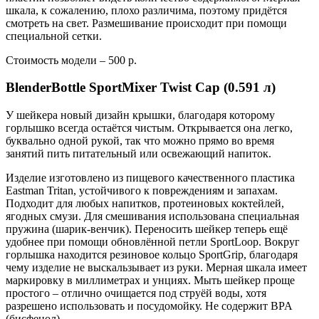
шкала, к сожалению, плохо различима, поэтому придётся
смотреть на свет. Размешивание происходит при помощи
специальной сетки.
Стоимость модели – 500 р.
BlenderBottle SportMixer Twist Cap (0.591 л)
У шейкера новый дизайн крышки, благодаря которому
горлышко всегда остаётся чистым. Открывается она легко,
буквально одной рукой, так что можно прямо во время
занятий пить питательный или освежающий напиток.
Изделие изготовлено из пищевого качественного пластика
Eastman Tritan, устойчивого к повреждениям и запахам.
Подходит для любых напитков, протеиновых коктейлей,
ягодных смузи. Для смешивания использована специальная
пружина (шарик-венчик). Переносить шейкер теперь ещё
удобнее при помощи обновлённой петли SportLoop. Вокруг
горлышка находится резиновое кольцо SportGrip, благодаря
чему изделие не выскальзывает из руки. Мерная шкала имеет
маркировку в миллиметрах и унциях. Мыть шейкер проще
простого – отлично очищается под струёй воды, хотя
разрешено использовать и посудомойку. Не содержит BPA
(бисфенол).