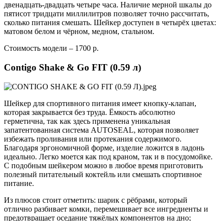
двенадцать-двадцать четыре часа. Наличие мерной шкалы до
пятисот тридцати миллилитров позволяет точно рассчитать,
сколько питания смешать. Шейкер доступен в четырёх цветах:
матовом белом и чёрном, медном, стальном.
Стоимость модели – 1700 р.
Contigo Shake & Go FIT (0.59 л)
Шейкер для спортивного питания имеет кнопку-клапан,
которая закрывается без труда. Ёмкость абсолютно
герметична, так как здесь применена уникальная
запатентованная система AUTOSEAL, которая позволяет
избежать проливания или протекания содержимого.
Благодаря эргономичной форме, изделие ложится в ладонь
идеально. Легко моется как под краном, так и в посудомойке.
С подобным шейкером можно в любое время приготовить
полезный питательный коктейль или смешать спортивное
питание.
Из плюсов стоит отметить: шарик с рёбрами, который
отлично разбивает комки, перемешивает все ингредиенты и
предотвращает оседание тяжёлых компонентов на дно;