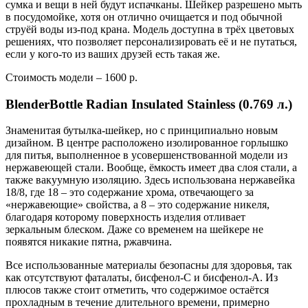
сумка и вещи в ней будут испачканы. Шейкер разрешено мыть
в посудомойке, хотя он отлично очищается и под обычной
струёй воды из-под крана. Модель доступна в трёх цветовых
решениях, что позволяет персонализировать её и не путаться,
если у кого-то из ваших друзей есть такая же.
Стоимость модели – 1600 р.
BlenderBottle Radian Insulated Stainless (0.769 л.)
Знаменитая бутылка-шейкер, но с принципиально новым
дизайном. В центре расположено изолированное горлышко
для питья, выполненное в усовершенствованной модели из
нержавеющей стали. Вообще, ёмкость имеет два слоя стали, а
также вакуумную изоляцию. Здесь использована нержавейка
18/8, где 18 – это содержание хрома, отвечающего за
«нержавеющие» свойства, а 8 – это содержание никеля,
благодаря которому поверхность изделия отливает
зеркальным блеском. Даже со временем на шейкере не
появятся никакие пятна, ржавчина.
Все использованные материалы безопасны для здоровья, так
как отсутствуют фаталаты, бисфенол-С и бисфенол-А. Из
плюсов также стоит отметить, что содержимое остаётся
прохладным в течение длительного времени, примерно