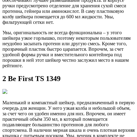
обеспечивают лучшее размешивание продукта. В корпусе
ручки предусмотрено отделение для хранения сухой смеси
протеина, гейнера или аминокислот. В саму пластиковую
колбу шейкера помещается до 600 мл жидкости. Увы,
фильтрующей сетки нет.
Увы, оригинальность не всегда функциональна – у этого
шейкера узкое горлышко, поэтому некоторым пользователям
неудобно засыпать протеин или другую смесь. Кроме того,
прозрачный пластик быстро царапается. Впрочем, за счет
удобной формы ручки и вместительного контейнера под
порошки в ней этот шейкер честно заслужил место в нашем
рейтинге.
2 Be First TS 1349
Маленький и компактный шейкер, предназначенный в первую
очередь для женщин. У него узкая колба и небольшой объем,
за счет чего он удобен именно для них. Впрочем, он имеет
практичный объём 350 мл, в который помещается
подавляющее большинство протеинов для любого
спортсмена. В наличии мерная шкала и очень плотная верхняя
крышка с питьевым носиком. Увы, венчик в комплекте не