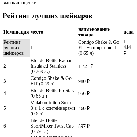
высокие оценки.
Рейтинг лучших шейкеров
наименование
Номинация
место
цена
товара
1
Рейтинг
Contigo Shake & Go
414
лучших
1
FIT + compartment
шейкеров
(0.65 л)
₽
BlenderBottle Radian
2
Insulated Stainless
1 721 ₽
(0.769 л.)
Contigo Shake & Go
3
980 ₽
FIT (0.59 л)
BlenderBottle ProStak
4
956 ₽
(0.65 л.)
Vplab nutrition Smart
5
3-в-1 с контейнерами
469 ₽
(0.6 л)
BlenderBottle
6
SportMixer Twist Cap
897 ₽
(0.591 л)