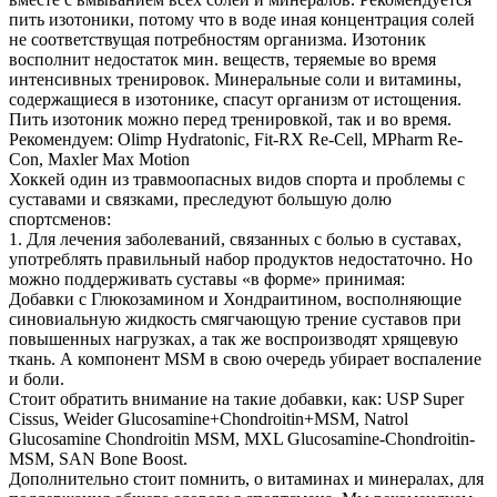
пить изотоники, потому что в воде иная концентрация солей
не соответствущая потребностям организма. Изотоник
восполнит недостаток мин. веществ, теряемые во время
интенсивных тренировок. Минеральные соли и витамины,
содержащиеся в изотонике, спасут организм от истощения.
Пить изотоник можно перед тренировкой, так и во время.
Рекомендуем: Olimp Hydratonic, Fit-RX Re-Cell, MPharm Re-
Con, Maxler Max Motion
Хоккей один из травмоопасных видов спорта и проблемы с
суставами и связками, преследуют большую долю
спортсменов:
1. Для лечения заболеваний, связанных с болью в суставах,
употреблять правильный набор продуктов недостаточно. Но
можно поддерживать суставы «в форме» принимая:
Добавки с Глюкозамином и Хондраитином, восполняющие
синовиальную жидкость смягчающую трение суставов при
повышенных нагрузках, а так же воспроизводят хрящевую
ткань. А компонент MSM в свою очередь убирает воспаление
и боли.
Стоит обратить внимание на такие добавки, как: USP Super
Cissus, Weider Glucosamine+Chondroitin+MSM, Natrol
Glucosamine Chondroitin MSM, MXL Glucosamine-Chondroitin-
MSM, SAN Bone Boost.
Дополнительно стоит помнить, о витаминах и минералах, для