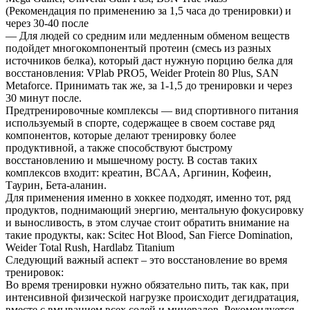
(Рекомендация по применению за 1,5 часа до тренировки) и
через 30-40 после
— Для людей со средним или медленным обменом веществ
подойдет многокомпонентый протеин (смесь из разных
источников белка), который даст нужную порцию белка для
восстановления: VPlab PRO5, Weider Protein 80 Plus, SAN
Metaforce. Принимать так же, за 1-1,5 до тренировки и через
30 минут после.
Предтренировочные комплексы — вид спортивного питания
используемый в спорте, содержащее в своем составе ряд
компонентов, которые делают тренировку более
продуктивной, а также способствуют быстрому
восстановлению и мышечному росту. В состав таких
комплексов входит: креатин, BCAA, Аргинин, Кофеин,
Таурин, Бета-аланин.
Для применения именно в хоккее подходят, именно тот, ряд
продуктов, поднимающий энергию, ментальную фокусировку
и выносливость, в этом случае стоит обратить внимание на
такие продукты, как: Scitec Hot Blood, San Fierce Domination,
Weider Total Rush, Hardlabz Titanium
Следующий важный аспект – это восстановление во время
тренировок:
Во время тренировки нужно обязательно пить, так как, при
интенсивной физической нагрузке происходит дегидратация,
вместе с вмыванием всех солей и минералов. Рекомендуется