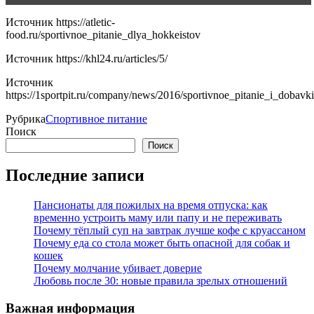
Источник
https://atletic-
food.ru/sportivnoe_pitanie_dlya_hokkeistov
Источник
https://khl24.ru/articles/5/
Источник
https://1sportpit.ru/company/news/2016/sportivnoe_pitanie_i_dobavk
Рубрика
Спортивное питание
Поиск
Поиск
Последние записи
Пансионаты для пожилых на время отпуска: как
временно устроить маму или папу и не переживать
Почему тёплый суп на завтрак лучше кофе с круассаном
Почему еда со стола может быть опасной для собак и
кошек
Почему молчание убивает доверие
Любовь после 30: новые правила зрелых отношений
Важная информация