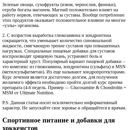
Зеленые овощи, сухофрукты (изюм, чернослив, финики),
отруби богаты магнием. Магний положительно влияет на
работу нервов, отвечающих за суставы. Вообще потребление
этих продуктов оказывает положительное влияние на многие
«узлы» организма.
2. С возрастом выработка глюкозамина и хондроитина
сокращается, что уменьшает количество синовиальной
жидкости, смягчающую трение суставов при повышенных
нагрузках. Специальные пищевые добавки для суставов
воспроизводят хрящевую ткань, устраняют боль и
характерный хруст. Популярный вариант пищевой добавки –
это комплекс из глюкозамина, хондроитина (сульфата) и MSN
(метилсульфатметан). Их еще называют хондропротекторами.
Курс лечения является достаточно долгим, для получения
желаемого эффекта необходимо пройти долгий курс приема
препарата (4-6 недель. Пример — Glucosamine & Chondroitin +
MSM от Ultimate Nutrition.
P.S. Данная статья носит исключительно информативный
характер. Не запускайте свое зоровье и обращайтеся в врачам.
Спортивное питание и добавки для
хоккеистов