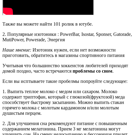
Также вы можете найти 101 ролик в ютубе.
2. Популярные изотоники : PowerBar, Isostar, Sponser, Gatorade,
MutiPower, Powerade, Энергия
Наше мнение:
Изотоник нужен, если нет возможности
приготовить, обратитесь в магазины спортивного питания
Учитывая что большинство хоккеистов любителей приходят
домой поздно, часто встречаются
проблемы со сном
.
Если вы исптываете такие пробелмы попроуйте следующее:
1. Выпить теплое молоко с медом или сахаром. Молоко
содержит триптофан, который с глюкозой(фруктозой) меда
способствует быстрому засыпанию. Можно выпить стакан
горячего молока с молотым кардамоном и/или молотым
душистым перцем.
2. Для улучшения сна рекомендуют питание с повышенным
содержанием мелатонина. Прием 3 мг мелатонина могут
улучшить сон. На смену недосыпанию и бессоннице придет