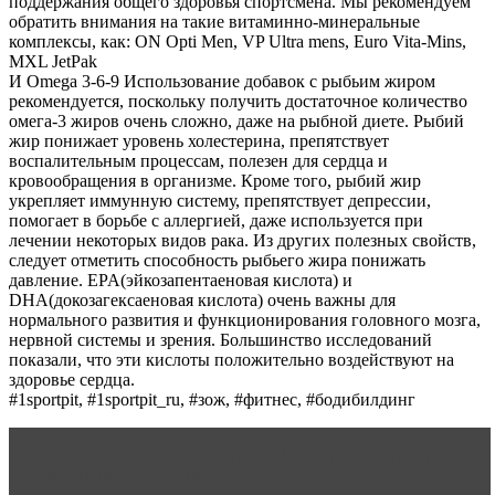
поддержания общего здоровья спортсмена. Мы рекомендуем
обратить внимания на такие витаминно-минеральные
комплексы, как: ON Opti Men, VP Ultra mens, Euro Vita-Mins,
MXL JetPak
И Omega 3-6-9 Использование добавок с рыбьим жиром
рекомендуется, поскольку получить достаточное количество
омега-3 жиров очень сложно, даже на рыбной диете. Рыбий
жир понижает уровень холестерина, препятствует
воспалительным процессам, полезен для сердца и
кровообращения в организме. Кроме того, рыбий жир
укрепляет иммунную систему, препятствует депрессии,
помогает в борьбе с аллергией, даже используется при
лечении некоторых видов рака. Из других полезных свойств,
следует отметить способность рыбьего жира понижать
давление. EPA(эйкозапентаеновая кислота) и
DHA(докозагексаеновая кислота) очень важны для
нормального развития и функционирования головного мозга,
нервной системы и зрения. Большинство исследований
показали, что эти кислоты положительно воздействуют на
здоровье сердца.
#1sportpit, #1sportpit_ru, #зож, #фитнес, #бодибилдинг
Читать статью
Набор кодов ОКВЭД для продажи
спортивного питания