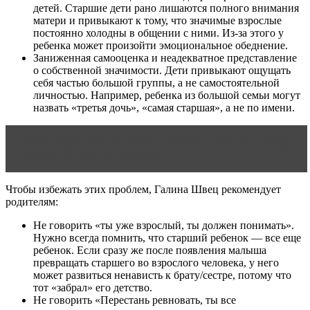
детей. Старшие дети рано лишаются полного внимания
матери и привыкают к тому, что значимые взрослые
постоянно холодны в общении с ними. Из-за этого у
ребенка может произойти эмоциональное обеднение.
Заниженная самооценка и неадекватное представление
о собственной значимости. Дети привыкают ощущать
себя частью большой группы, а не самостоятельной
личностью. Например, ребенка из большой семьи могут
назвать «третья дочь», «самая старшая», а не по имени.
Читать статью
Как помочь ребенку пережить развод
родителей: советы психолога
Чтобы избежать этих проблем, Галина Швец рекомендует
родителям:
Не говорить «ты уже взрослый, ты должен понимать».
Нужно всегда помнить, что старший ребенок — все еще
ребенок. Если сразу же после появления малыша
превращать старшего во взрослого человека, у него
может развиться ненависть к брату/сестре, потому что
тот «забрал» его детство.
Не говорить «Перестань ревновать, ты все