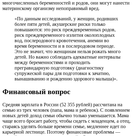
многочисленных беременностей и родов, они могут нанести
материнскому организму непоправимый вред.
«По данным исследований, у женщин, родивших
более пяти детей, акушерские риски только
повышаются: это риск преждевременных родов,
риск преждевременного излития околоплодных
вод, послеродового кровотечения, анемии во
время беременности и в послеродовом периоде.
Это не значит, что женщинам нельзя рожать много
детей. Но важно соблюдать адекватные интервалы
между беременностями и проходить
прегравидарную подготовку (диагностику
супружеской пары для подготовки к зачатию,
вынашиванию и рождению здорового малыша)».
Финансовый вопрос
Средняя зарплата в России (52 355 рублей) рассчитана на
семью из трех человек (папа, мама и ребенок). С появлением
новых детей доход семьи обычно только уменьшается. Мама
чаще всего бросает работу, чтобы сидеть с младенцем, а отец,
стараясь уделять больше времени семье, медленнее идет по
карьерной лестнице. Поэтому финансовые проблемы —