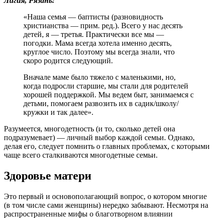
Лигия, Рязань:
«Наша семья — баптисты (разновидность
христианства — прим. ред.). Всего у нас десять
детей, я — третья. Практически все мы —
погодки. Мама всегда хотела именно десять,
круглое число. Поэтому мы всегда знали, что
скоро родится следующий.
Вначале маме было тяжело с маленькими, но,
когда подросли старшие, мы стали для родителей
хорошей поддержкой. Мы ведем быт, занимаемся с
детьми, помогаем развозить их в садик/школу/
кружки и так далее».
Разумеется, многодетность (и то, сколько детей она
подразумевает) — личный выбор каждой семьи. Однако,
делая его, следует помнить о главных проблемах, с которыми
чаще всего сталкиваются многодетные семьи.
Здоровье матери
Это первый и основополагающий вопрос, о котором многие
(в том числе сами женщины) нередко забывают. Несмотря на
распространенные мифы о благотворном влиянии