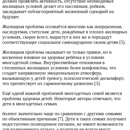
должен проявлять активность, отсутствие необходимых
жилищных условий делает его пассивным, робким,
закладывает неблагоприятный жизненный сценарий на
будущее.
Жилищная проблема осознаётся многими как инерционная,
наследуемая, статусная: дети, рождённые в плохих жилищных
условиях, скорее всего, вырастут в них же и передадут
соответствующее социальное самоощущение своим детям [5].
Жилищная проблема оказывает не только прямое, но и
косвенное влияние на здоровье ребёнка в условиях
многодетной семьи. Внутрисемейные отношения в
стесненных жилищных условиях более конфликтны, что
создает напряженную эмоциональную атмосферу,
вызывающую у детей тревогу, психологический дискомфорт,
что препятствует их гармоничному развитию [3].
Ещё одной важной проблемой многодетных семей является
проблема здоровья детей. Некоторые авторы отмечают, что
дети в многодетных семьях
болеют значительно чаще по сравнению с другими семьями
по объективным причинам [7]. Дети в таких семьях получают
недостаточно полноценное питание, не имеют возможности
для полноценного отдыха, а родители не всегда могут