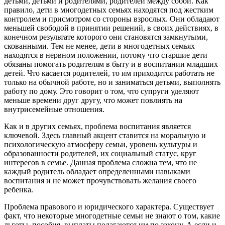
детьми, детьми и родителями, родителей между собой. Как
правило, дети в многодетных семьях находятся под жестким
контролем и присмотром со стороны взрослых. Они обладают
меньшей свободой в принятии решений, в своих действиях, в
конечном результате которого они становятся замкнутыми,
скованными. Тем не менее, дети в многодетных семьях
находятся в нервном положении, потому что старшие дети
обязаны помогать родителям в быту и в воспитании младших
детей. Что касается родителей, то им приходится работать не
только на обычной работе, но и заниматься детьми, выполнять
работу по дому. Это говорит о том, что супруги уделяют
меньше времени друг другу, что может повлиять на
внутрисемейные отношения.
Как и в других семьях, проблема воспитания является
ключевой. Здесь главный акцент ставится на моральную и
психологическую атмосферу семьи, уровень культуры и
образованности родителей, их социальный статус, круг
интересов в семье. Данная проблема сложна тем, что не
каждый родитель обладает определенными навыками
воспитания и не может прочувствовать желания своего
ребенка.
Проблема правового и юридического характера. Существует
факт, что некоторые многодетные семьи не знают о том, какие
льготы, пособия, выплаты полагаются им по закону. А если и