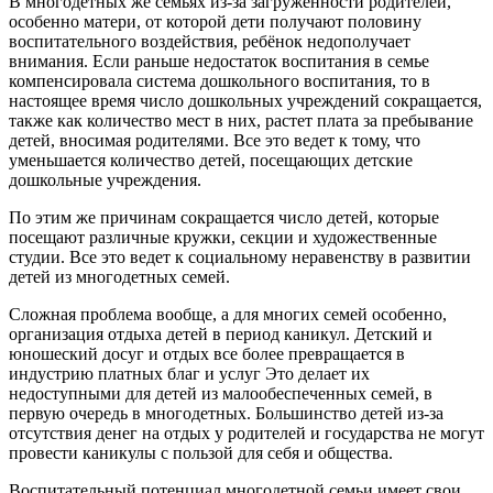
В многодетных же семьях из-за загруженности родителей,
особенно матери, от которой дети получают половину
воспитательного воздействия, ребёнок недополучает
внимания. Если раньше недостаток воспитания в семье
компенсировала система дошкольного воспитания, то в
настоящее время число дошкольных учреждений сокращается,
также как количество мест в них, растет плата за пребывание
детей, вносимая родителями. Все это ведет к тому, что
уменьшается количество детей, посещающих детские
дошкольные учреждения.
По этим же причинам сокращается число детей, которые
посещают различные кружки, секции и художественные
студии. Все это ведет к социальному неравенству в развитии
детей из многодетных семей.
Сложная проблема вообще, а для многих семей особенно,
организация отдыха детей в период каникул. Детский и
юношеский досуг и отдых все более превращается в
индустрию платных благ и услуг Это делает их
недоступными для детей из малообеспеченных семей, в
первую очередь в многодетных. Большинство детей из-за
отсутствия денег на отдых у родителей и государства не могут
провести каникулы с пользой для себя и общества.
Воспитательный потенциал многодетной семьи имеет свои