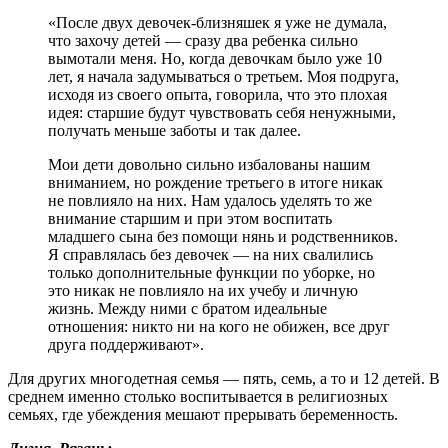
«После двух девочек-близняшек я уже не думала,
что захочу детей — сразу два ребенка сильно
вымотали меня. Но, когда девочкам было уже 10
лет, я начала задумываться о третьем. Моя подруга,
исходя из своего опыта, говорила, что это плохая
идея: старшие будут чувствовать себя ненужными,
получать меньше заботы и так далее.
Мои дети довольно сильно избалованы нашим
вниманием, но рождение третьего в итоге никак
не повлияло на них. Нам удалось уделять то же
внимание старшим и при этом воспитать
младшего сына без помощи нянь и родственников.
Я справлялась без девочек — на них свалились
только дополнительные функции по уборке, но
это никак не повлияло на их учебу и личную
жизнь. Между ними с братом идеальные
отношения: никто ни на кого не обижен, все друг
друга поддерживают».
Для других многодетная семья — пять, семь, а то и 12 детей. В
среднем именно столько воспитывается в религиозных
семьях, где убеждения мешают прерывать беременность.