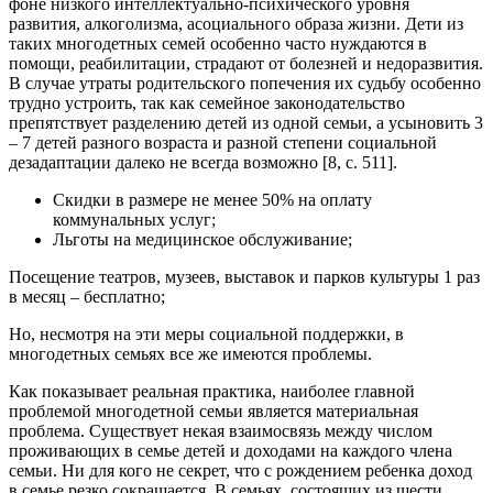
фоне низкого интеллектуально-психического уровня
развития, алкоголизма, асоциального образа жизни. Дети из
таких многодетных семей особенно часто нуждаются в
помощи, реабилитации, страдают от болезней и недоразвития.
В случае утраты родительского попечения их судьбу особенно
трудно устроить, так как семейное законодательство
препятствует разделению детей из одной семьи, а усыновить 3
– 7 детей разного возраста и разной степени социальной
дезадаптации далеко не всегда возможно [8, с. 511].
Скидки в размере не менее 50% на оплату
коммунальных услуг;
Льготы на медицинское обслуживание;
Посещение театров, музеев, выставок и парков культуры 1 раз
в месяц – бесплатно;
Но, несмотря на эти меры социальной поддержки, в
многодетных семьях все же имеются проблемы.
Как показывает реальная практика, наиболее главной
проблемой многодетной семьи является материальная
проблема. Существует некая взаимосвязь между числом
проживающих в семье детей и доходами на каждого члена
семьи. Ни для кого не секрет, что с рождением ребенка доход
в семье резко сокращается. В семьях, состоящих из шести