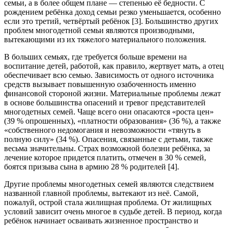
семьи, а в более общем плане — степенью её бедности. С
рождением ребёнка доход семьи резко уменьшается, особенно
если это третий, четвёртый ребёнок [3]. Большинство других
проблем многодетной семьи являются производными,
вытекающими из их тяжелого материального положения.
В больших семьях, где требуется больше времени на
воспитание детей, работой, как правило, жертвует мать, а отец
обеспечивает всю семью. Зависимость от одного источника
средств вызывает повышенную озабоченность именно
финансовой стороной жизни. Материальные проблемы лежат
в основе большинства опасений и тревог представителей
многодетных семей. Чаще всего они опасаются «роста цен»
(39 % опрошенных), «платности образования» (36 %), а также
«собственного недомогания и невозможности «тянуть в
полную силу» (34 %). Опасения, связанные с детьми, также
весьма значительны. Страх возможной болезни ребёнка, за
лечение которое придется платить, отмечен в 30 % семей,
боятся призыва сына в армию 28 % родителей [4].
Другие проблемы многодетных семей являются следствием
названной главной проблемы, вытекают из неё. Самой,
пожалуй, острой стала жилищная проблема. От жилищных
условий зависит очень многое в судьбе детей. В период, когда
ребёнок начинает осваивать жизненное пространство и