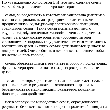
По утверждению Холостовой Е.И. все многодетные семьи
могут быть распределены на три категории:
− семьи, многодетность в которых запланирована (например,
в связи с национальными традициями, религиозными
предписаниями, культурно-идеологическими позициями,
традициями семьи). Такие семьи испытывают много
трудностей, обусловленных малообеспеченностью, теснотой
жилья, загруженностью родителей (особенно матери),
состоянием их здоровья, но у родителей имеется мотивация к
воспитанию детей. В таких семьях дети являются ценностью
для родителей. Они любят их и делают все зависящее чтобы
их детям жилось хорошо;
− семьи, образовавшиеся в результате второго и последующих
браков матери (реже – отца), в которых рождаются новые
дети;
— семьи, в которых родители не планировали иметь семью, а
дети появились в результате невозможности прервать
беременность по медицинским показателям, рождение
близнецов или двойняшек;
− неблагополучные многодетные семьи, образующиеся в
результате безответственного поведения родителей, иногда на