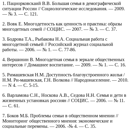
1. Пациорковскаий В.В. Большая семья в демографической
ситуации России // Социологические исследования. — 2009.
— № 3. — С. 121.
2. Вовк Е. Многодетность как ценность и практика: образы
многодетных семей // СОЦИС. — 2007. — № 3. — С. 37.
3. Бодрова Т.А., Рыбакова Н.А. Социальная работа с
многодетной семьей // Российский журнал социальной
работы. — 2006. — № 1. — С. 77-86.
4. Вершинин В. Многодетная семья в зеркале общественных
интересов // Домашнее воспитание. — 2009. — № 1. — С. 16.
5. Римашевская Н.М. Доступность благоустроенного жилья /
Н.М. Ри-машевская, Г.Н. Волкова // Народонаселение. — 2010.
— N 4. — С. 5-15.
6. Варламова С.Н., Носкова А.В., Седова Н.Н. Семья и дети в
жизненных установках россиян // СОЦИС. — 2006. — № 11.
— С. 61.
7. Боков М.Б. Проблемы семьи в общественном мнении //
Мониторинг общественного мнения: экономические и
социальные перемены. — 2006. -№ 4. — С. 35.