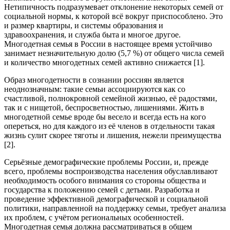
Нетипичность подразумевает отклонение некоторых семей от
социальной нормы, к которой всё вокруг приспособлено. Это
и размер квартиры, и системы образования и
здравоохранения, и служба быта и многое другое.
Многодетная семья в России в настоящее время устойчиво
занимает незначительную долю (5,7 %) от общего числа семей
и количество многодетных семей активно снижается [1].
Образ многодетности в сознании россиян является
неоднозначным: такие семьи ассоциируются как со
счастливой, полнокровной семейной жизнью, её радостями,
так и с нищетой, беспросветностью, лишениями. Жить в
многодетной семье вроде бы весело и всегда есть на кого
опереться, но для каждого из её членов в отдельности такая
жизнь сулит скорее тяготы и лишения, нежели преимущества
[2].
Серьёзные демографические проблемы России, и, прежде
всего, проблемы воспроизводства населения обуславливают
необходимость особого внимания со стороны общества и
государства к положению семей с детьми. Разработка и
проведение эффективной демографической и социальной
политики, направленной на поддержку семьи, требует анализа
их проблем, с учётом региональных особенностей.
Многодетная семья должна рассматриваться в общем