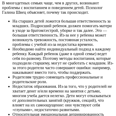
В многодетных семьях чаще, чем в других, возникают
проблемы с воспитанием и поведением детей. Психолог
Галина Швец объясняет, почему так происходит.
На старших детей ложится большая ответственность за
младших. Подросший ребенок должен помогать матери
в уходе за братом/сестрой, уборке и так далее. Это —
большая ответственность. Из-за нее у ребенка может
возникнуть тревожность, постоянная усталость,
проблемы с учебой из-за недостатка времени.
Необходимо найти индивидуальный подход к каждому
ребенку. Каждый ребенок (даже в одной семье) ведет
себя по-разному. Поэтому методы воспитания, которые
подходили старшему, могут не сработать с младшим. Из-
за этого родители часто совершают ошибки: например,
наказывают вместо того, чтобы поддержать.
Родителям трудно совмещать профессиональные и
родительские роли.
Недостаток образования. Из-за того, что у родителей не
хватает денег и/или времени на занятия с детьми,
многим учеба дается нелегко. Дети могут отказываться
от дополнительных занятий (кружков, секций), что
влияет на их самоощущение: они чувствуют себя
«глупыми», недостаточно развитыми.
Относительная эмоциональная депривированность