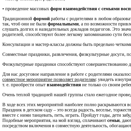
• проведение массовых
форм взаимодействия с семьями вос
Традиционной
формой
работы с родителями в любом образоват
так, чтоб они не были
формальными
, а по возможности привл
слушать долгих и назидательных докладов педагогов. Это знач
родителей, способствуют более легкому запоминанию сути бес
Консультации и мастер-классы должны быть предельно четкими,
Совместные праздники, развлечения, физкультурные досуги, по
Физкультурные праздники способствуют совершенствованию д
Для нас досуговое направление в работе с родителями оказал
совместное мероприятие позволяет родителям
: увидеть изнутр
т. е. приобрести опыт
взаимодействия
не только со своим ребе
Очень теплой традицией нашей группы стало ежегодное прове
В ходе всех этих мероприятий наиболее полно раскрываются в
Праздник в детском саду – это всегда радость, веселье, торжес
вместе с ними танцевать, петь, играть. Пройдут годы, дети заб
Подобные мероприятия, на мой взгляд, сплачивают
семьи
, даю
посредством включения в совместную деятельность, обогащают