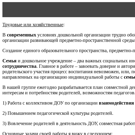
Читать статью
Фото по запросу Family With Two Childre
Трудовые или хозяйственные
:
В
современных
условиях дошкольной организации трудно обой
организации развивающей предметно-пространственной среды 
Создание единого образовательного пространства, предметно-
Семья
и дошкольное учреждение – два важных социальных инс
сотрудничества
. Главное в работе – завоевать доверие и авт
родительского участия процесс воспитания невозможен, или, 
направленных на организацию индивидуальной работы с
семь
В нашей группе ежегодно разрабатывается план совместной де
интересам и потребностям родителей, возможностям педагогов
1) Работа с коллективом ДОУ по организации
взаимодействия 
2) Повышением педагогической культуры родителей.
3) Вовлечение родителей в деятельность ДОУ, совместная рабо
Основные задачи своей работы я вижу в следующем
: