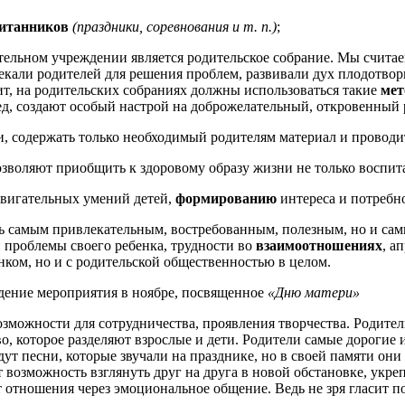
питанников
(праздники, соревнования и т. п.)
;
ельном учреждении является родительское собрание. Мы считаем
екали родителей для решения проблем, развивали дух плодотворн
ит, на родительских собраниях должны использоваться такие
мет
ед, создают особый настрой на доброжелательный, откровенный 
 содержать только необходимый родителям материал и проводится
зволяют приобщить к здоровому образу жизни не только воспитан
вигательных умений детей,
формированию
интереса и потребн
ось самым привлекательным, востребованным, полезным, но и сам
и проблемы своего ребенка, трудности во
взаимоотношениях
, а
нком, но и с родительской общественностью в целом.
дение мероприятия в ноябре, посвященное
«Дню матери»
озможности для сотрудничества, проявления творчества. Родите
тво, которое разделяют взрослые и дети. Родители самые дорогие 
удут песни, которые звучали на празднике, но в своей памяти он
т возможность взглянуть друг на друга в новой обстановке, укр
 отношения через эмоциональное общение. Ведь не зря гласит 