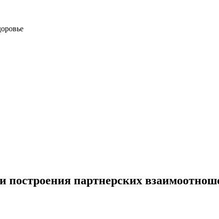
доровье
и построения партнерских взаимоотноше