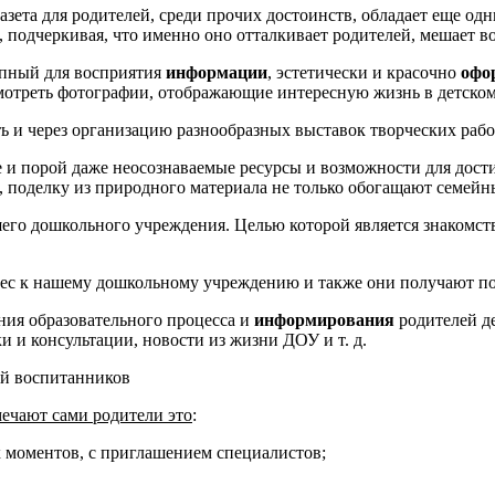
Газета для родителей, среди прочих достоинств, обладает еще о
и, подчеркивая, что именно оно отталкивает родителей, мешает
тупный для восприятия
информации
, эстетически и красочно
офо
мотреть фотографии, отображающие интересную жизнь в детском
ь и через организацию разнообразных выставок творческих рабо
 и порой даже неосознаваемые ресурсы и возможности для дост
к, поделку из природного материала не только обогащают семейн
его дошкольного учреждения. Целью которой является знакомст
рес к нашему дошкольному учреждению и также они получают 
ния образовательного процесса и
информирования
родителей де
ки и консультации, новости из жизни ДОУ и т. д.
ей воспитанников
мечают сами родители это
:
х моментов, с приглашением специалистов;