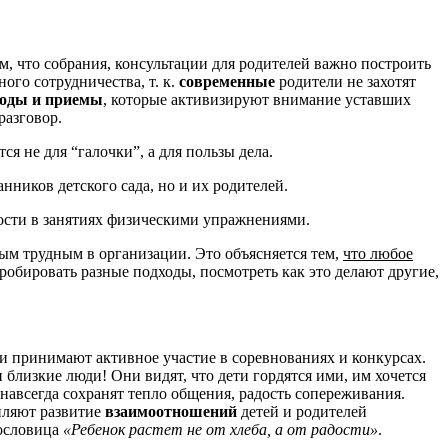
, что собрания, консультации для родителей важно построить
ого сотрудничества, т. к.
современные
родители не захотят
оды и приемы
, которые активизируют внимание уставших
разговор.
 не для “галочки”, а для пользы дела.
ников детского сада, но и их родителей.
ости в занятиях физическими упражнениями.
ым трудным в организации. Это объясняется тем,
что любое
пробировать разные подходы, посмотреть как это делают другие,
ли принимают активное участие в соревнованиях и конкурсах.
и близкие люди! Они видят, что дети гордятся ими, им хочется
и навсегда сохранят тепло общения, радость сопереживания.
епляют развитие
взаимоотношений
детей и родителей
пословица
«Ребенок растет не от хлеба, а от радости»
.