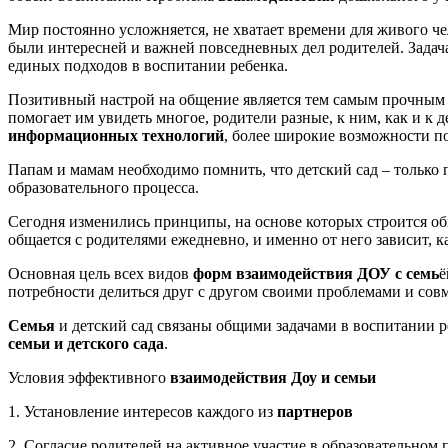
Мир постоянно усложняется, не хватает времени для живого ч
были интересней и важней повседневных дел родителей. Задач
единых подходов в воспитании ребенка.
Позитивный настрой на общение является тем самым прочным ф
помогает им увидеть многое, родители разные, к ним, как и к
информационных технологий
, более широкие возможности по
Папам и мамам необходимо помнить, что детский сад – только 
образовательного процесса.
Сегодня изменились принципы, на основе которых строится об
общается с родителями ежедневно, и именно от него зависит, 
Основная цель всех видов
форм взаимодействия ДОУ с семь
ё
потребности делиться друг с другом своими проблемами и совм
Семья
и детский сад связаны общими задачами в воспитании р
семьи и детского сада
.
Условия эффективного
взаимодействия Доу и семьи
1. Установление интересов каждого из
партнеров
2. Согласие родителей на активное участие в образовательном