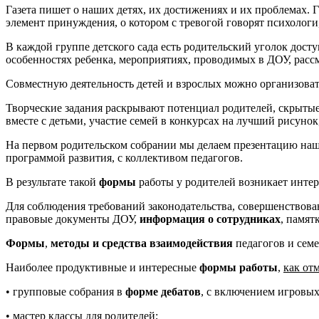
Газета пишет о наших детях, их достижениях и их проблемах. 
элемент принуждения, о котором с тревогой говорят психолог
В каждой группе детского сада есть родительский уголок дос
особенностях ребенка, мероприятиях, проводимых в ДОУ, расс
Совместную деятельность детей и взрослых можно организоват
Творческие задания раскрывают потенциал родителей, скрытые
вместе с детьми, участие семей в конкурсах на лучший рисуно
На первом родительском собрании мы делаем презентацию наш
программой развития, с коллективом педагогов.
В результате такой
формы
работы у родителей возникает инте
Для соблюдения требований законодательства, совершенствова
правовые документы ДОУ,
информация о сотрудниках
, памят
Формы
,
методы и средства взаимодействия
педагогов и сем
Наиболее продуктивные и интересные
формы работы
,
как от
• групповые собрания в
форме дебатов
, с включением игровы
• мастер классы для родителей;