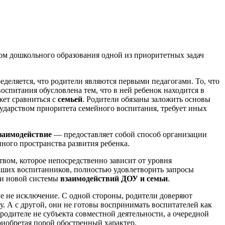
ом дошкольного образования одной из приоритетных задач
пределяется, что родители являются первыми педагогами. То, что
оспитания обусловлена тем, что в ней ребенок находится в
жет сравниться с
семьей
. Родители обязаны заложить основы
сударством приоритета семейного воспитания, требует иных
заимодействие
— предоставляет собой способ организации
ного пространства развития ребенка.
ом, которое непосредственно зависит от уровня
наших воспитанников, полностью удовлетворить запросы
тки новой системы
взаимодействий ДОУ и семьи
.
е не исключение. С одной стороны, родители доверяют
. А с другой, они не готовы воспринимать воспитателей как
родителе не субъекта совместной деятельности, а очередной
риобретая порой обостренный характер.