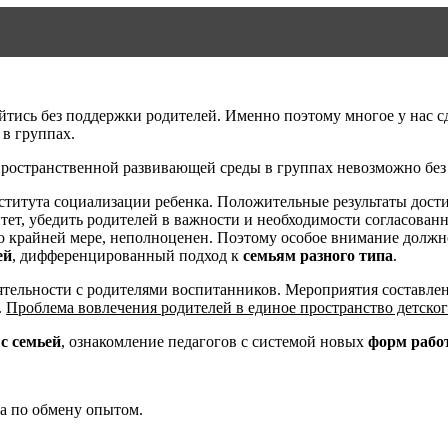
n
тись без поддержки родителей. Именно поэтому многое у нас с
в группах.
пространственной развивающей среды в группах невозможно без 
титута социализации ребенка. Положительные результаты дост
оритет, убедить родителей в важности и необходимости согласова
по крайней мере, неполноценен. Поэтому особое внимание долж
ей
, дифференцированный подход к
семьям разного типа
.
ятельности с родителями воспитанников. Мероприятия составлен
.
Проблема вовлечения родителей в единое пространство детско
с семьей
, ознакомление педагогов с системой новых
форм рабо
та по обмену опытом.