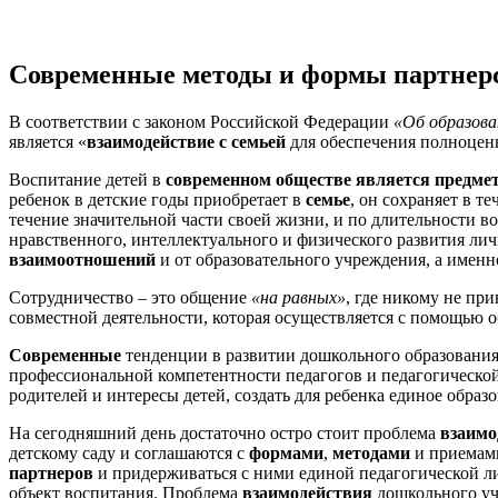
Современные методы и формы партнерс
В соответствии с законом Российской Федерации
«Об образова
является «
взаимодействие с семьей
для обеспечения полноценн
Воспитание детей в
современном обществе является предмет
ребенок в детские годы приобретает в
семье
, он сохраняет в 
течение значительной части своей жизни, и по длительности в
нравственного, интеллектуального и физического развития лич
взаимоотношений
и от образовательного учреждения, а имен
Сотрудничество – это общение
«на равных»
, где никому не пр
совместной деятельности, которая осуществляется с помощью 
Современные
тенденции в развитии дошкольного образования
профессиональной компетентности педагогов и педагогической
родителей и интересы детей, создать для ребенка единое обра
На сегодняшний день достаточно остро стоит проблема
взаимо
детскому саду и соглашаются с
формами
,
методами
и приемами
партнеров
и придерживаться с ними единой педагогической лин
объект воспитания. Проблема
взаимодействия
дошкольного у