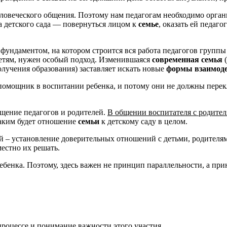
еловеческого общения. Поэтому нам педагогам необходимо орга
а детского сада — повернуться лицом к
семье
, оказать ей педаг
ундаментом, на котором строится вся работа педагогов группы 
 детям, нужен особый подход. Изменившаяся
современная семья
(
лучения образования) заставляет искать новые
формы взаимод
помощник в воспитании ребенка, и потому они не должны перекл
щение педагогов и родителей.
В общении воспитателя с родите
каким будет отношение
семьи
к детскому саду в целом.
й – установление доверительных отношений с детьми, родителям
естно их решать.
ебенка. Поэтому, здесь важен не принцип параллельности, а пр
 процессе и понимание важности этого участия