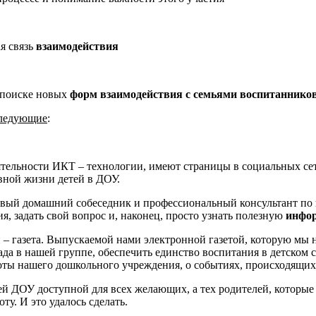
ая связь
взаимодействия
м поиске новых
форм взаимодействия с семьями воспитаннико
следующие
:
еятельности ИКТ – технологии, имеют страницы в социальных се
вной жизни детей в ДОУ.
овый домашний собеседник и профессиональный консультант по
, задать свой вопрос и, наконец, просто узнать полезную
инфо
 – газета. Выпускаемой нами электронной газетой, которую мы 
ада в нашей группе, обеспечить единство воспитания в детском с
оты нашего дошкольного учреждения, о событиях, происходящих 
ей ДОУ доступной для всех желающих, а тех родителей, которые
ту. И это удалось сделать.