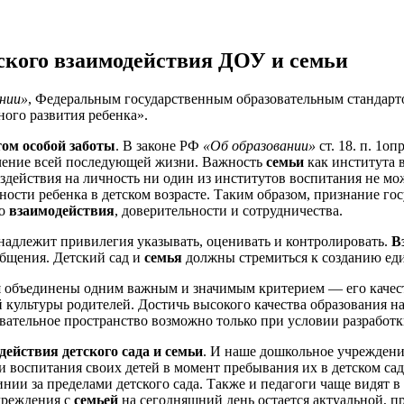
кого взаимодействия ДОУ и семьи
нии»
, Федеральным государственным образовательным стандарт
ого развития ребенка».
ом особой заботы
. В законе РФ
«Об образовании»
ст. 18. п. 1о
течение всей последующей жизни. Важность
семьи
как института в
оздействия на личность ни один из институтов воспитания не мо
ности ребенка в детском возрасте. Таким образом, признание го
но
взаимодействия
, доверительности и сотрудничества.
инадлежит привилегия указывать, оценивать и контролировать.
В
общения. Детский сад и
семья
должны стремиться к созданию еди
 объединены одним важным и значимым критерием — его качеств
 культуры родителей. Достичь высокого качества образования 
зовательное пространство возможно только при условии разрабо
действия детского сада и семьи
. И наше дошкольное учреждени
 воспитания своих детей в момент пребывания их в детском саду
ии за пределами детского сада. Также и педагоги чаще видят в 
чреждения с
семьей
на сегодняшний день остается актуальной, п