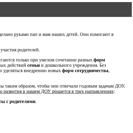
делано руками пап и мам наших детей. Они помогают в
участия родителей.
игаются только при умелом сочетании разных
форм
нных действий
семьи
и дошкольного учреждения. Без
но уделяться внедрению новых
форм сотрудничества
,
ы таким образом, чтобы они отвечали годовым задачам ДОУ,
го развития в нашем ДОУ решается в трех направлениях
:
ты с родителями
.