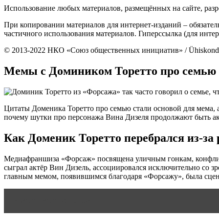
Использование любых материалов, размещённых на сайте, разр
При копировании материалов для интернет-изданий – обязател
частичного использования материалов. Гиперссылка (для интер
© 2013-2022 НКО «Союз общественных инициатив» / Ühiskondliku
Мемы с Домиником Торетто про семью п
Цитаты Доменика Торетто про семью стали основой для мема, а
почему шутки про персонажа Вина Дизеля продолжают быть акт
Как Доменик Торетто перебрался из-за 
Медиафраншиза «Форсаж» посвящена уличным гонкам, конфлик
сыграл актёр Вин Дизель, ассоциировался исключительно со 
главным мемом, появившимся благодаря «Форсажу», была сцена
Читать статью
О нас