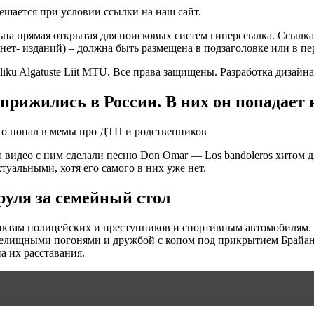
ешается при условии ссылки на наш сайт.
ьна прямая открытая для поисковых систем гиперссылка. Ссылка
нет- изданий) – должна быть размещена в подзаголовке или в пе
 Algatuste Liit MTÜ. Все права защищены. Разработка дизайна Y
рижились в России. В них он попадает 
 видео с ним сделали песню Don Omar — Los bandoleros хитом д
уальными, хотя его самого в них уже нет.
руля за семейный стол
там полицейских и преступников и спортивным автомобилям. Г
зрелищными погонями и дружбой с копом под прикрытием Брайа
 их расставания.