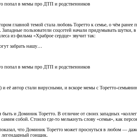
тором главной темой стала любовь Торетто к семье, о чём ранее
. Западные пользователи соцсетей начали придумывать шутки, 
леса из фильма «Храброе сердце» звучит так:
могут забрать нашу…
ly) и её автор стали вирусными, и вскоре мемы с Торетто-семья
ен быть и Доминик Торетто. В отличие от своих западных «колл
самим собой. Стоило где-то мелькнуть слову «семья», как персо
показал, что Доминик Торетто может проснуться в любом — даже
м легендарный гонщик.