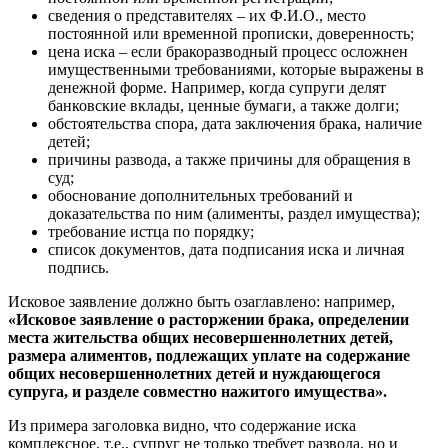
сведения о представителях – их Ф.И.О., место
постоянной или временной прописки, доверенность;
цена иска – если бракоразводный процесс осложнен
имущественными требованиями, которые выражены в
денежной форме. Например, когда супруги делят
банковские вклады, ценные бумаги, а также долги;
обстоятельства спора, дата заключения брака, наличие
детей;
причины развода, а также причины для обращения в
суд;
обоснование дополнительных требований и
доказательства по ним (алименты, раздел имущества);
требование истца по порядку;
список документов, дата подписания иска и личная
подпись.
Исковое заявление должно быть озаглавлено: например,
«Исковое заявление о расторжении брака, определении
места жительства общих несовершеннолетних детей,
размера алиментов, подлежащих уплате на содержание
общих несовершеннолетних детей и нуждающегося
супруга, и разделе совместно нажитого имущества».
Из примера заголовка видно, что содержание иска
комплексное, т.е., супруг не только требует развода, но и