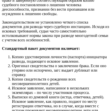
браке и заверенную соответствующим образом копию
судебного постановления о лишении человека
дееспособности, признании без вести пропавшим или
осуждении к лишению свободы.
Законодательством не установлено четкого списка
документов для развода через судебную инстанцию. Исходя из
исковых требований, судьи часто самостоятельно
истолковывают нормы закона при разводе многодетной семьи
с учетом всех особенностей.
Стандартный пакет документов включает:
Копию удостоверения личности (паспорта) инициатора
развода, подающего исковое заявление.
Оригинал свидетельства о заключении брака. Если оно
утеряно или испорчено, загс выдает дубликат или
справку.
Копии свидетельств о рождении всех
несовершеннолетних детей.
Исковое заявление, написанное в нескольких
экземплярах – по числу участников процесса.
Выписки из домовой книги (истца, ответчика, детей).
Исковое заявление, как правило, подают по месту
регистрации ответчика, но в случае, когда вместе с
истцом проживают несовершеннолетние дети или