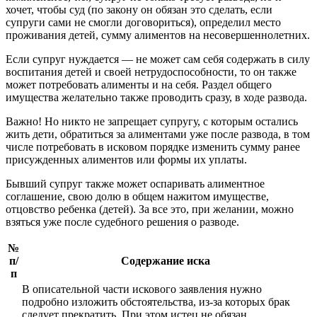
хочет, чтобы суд (по закону он обязан это сделать, если
супруги сами не смогли договориться), определил место
проживания детей, сумму алиментов на несовершеннолетних.
Если супруг нуждается — не может сам себя содержать в силу
воспитания детей и своей нетрудоспособности, то он также
может потребовать алименты и на себя. Раздел общего
имущества желательно также проводить сразу, в ходе развода.
Важно! Но никто не запрещает супругу, с которым остались
жить дети, обратиться за алиментами уже после развода, в том
числе потребовать в исковом порядке изменить сумму ранее
присужденных алиментов или формы их уплаты.
Бывший супруг также может оспаривать алиментное
соглашение, свою долю в общем нажитом имуществе,
отцовство ребенка (детей). За все это, при желании, можно
взяться уже после судебного решения о разводе.
№
п/
Содержание иска
п
В описательной части искового заявления нужно
подробно изложить обстоятельства, из-за которых брак
следует прекратить. При этом истец не обязан