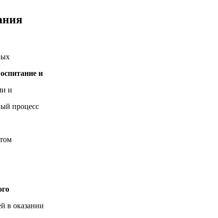
ания
ных
оспитание и
ми и
ный процесс
нтом
ого
ей в оказании