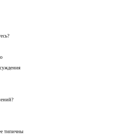
тесь?
го
ссуждения
нений?
ее типичны