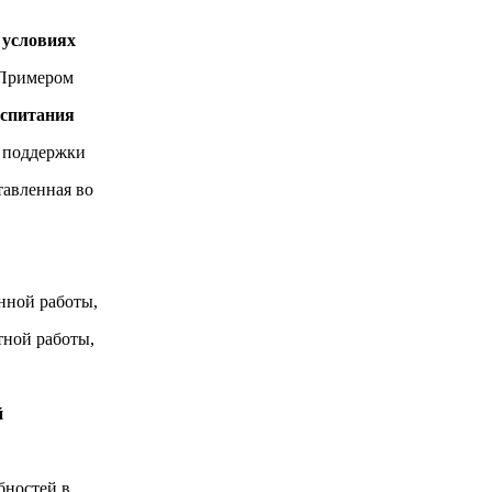
 условиях
 Примером
оспитания
й поддержки
тавленная во
нной работы,
тной работы,
й
бностей в