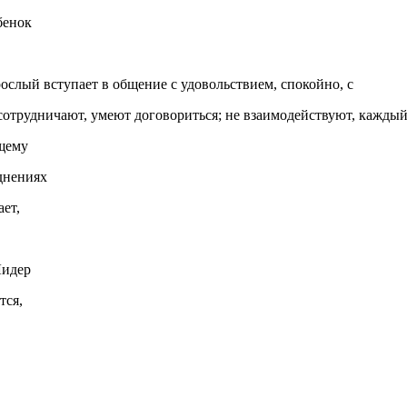
бенок
ослый вступает в общение с удовольствием, спокойно, с
сотрудничают, умеют договориться; не взаимодействуют, кажды
бщему
днениях
ает,
Лидер
тся,