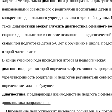
Задачи и методы такой
диагностики
разнообразны и диктуются
направлениями совместного с родителями
воспитания детей в
конкретного дошкольного учреждения или отдельной группы.
такой
диагностики может служить диагностика семейного в
старших дошкольников в системе психолого — педагогическо
семьи
при подготовке детей 5-6 лет к обучению в школе, предс
второй части статьи.
В конце учебного года проводится итоговая педагогическая
диагностика
, цель которой определить эффективность продела
удовлетворенность родителей и педагогов результатами совмес
определение задач на будущее.
Диагностика
, предваряющая взаимодействие педагога с
семье
дошкольника направлена на
:
1. Определение педагогических интересов родителей, их потре