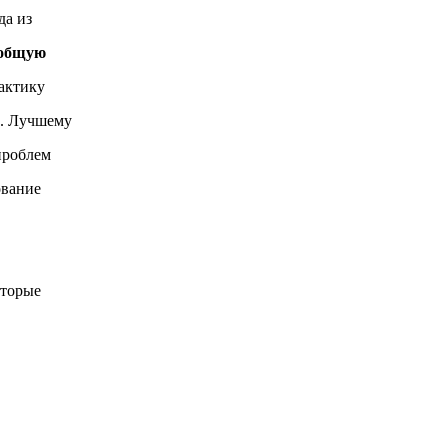
да из
 общую
актику
ы. Лучшему
проблем
ование
оторые