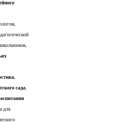
ейного
ологом,
едагогической
школьников,
ьях
остика
,
тского сада
,
воспитания
м для
ческого