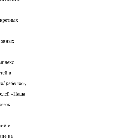
нкретных
сновных
мплекс
тей в
ой ребенок»
,
ителей «Наша
резок
ний и
ние на