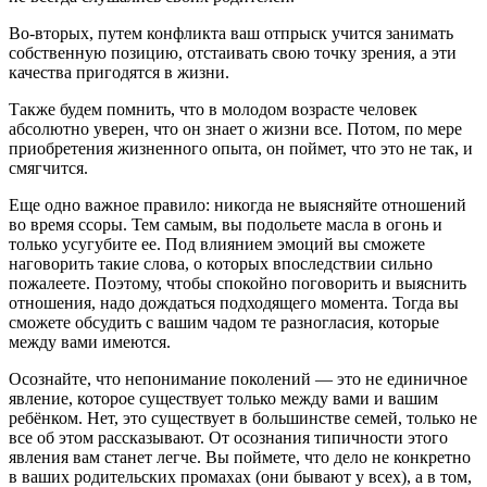
Во-вторых, путем конфликта ваш отпрыск учится занимать
собственную позицию, отстаивать свою точку зрения, а эти
качества пригодятся в жизни.
Также будем помнить, что в молодом возрасте человек
абсолютно уверен, что он знает о жизни все. Потом, по мере
приобретения жизненного опыта, он поймет, что это не так, и
смягчится.
Еще одно важное правило: никогда не выясняйте отношений
во время ссоры. Тем самым, вы подольете масла в огонь и
только усугубите ее. Под влиянием эмоций вы сможете
наговорить такие слова, о которых впоследствии сильно
пожалеете. Поэтому, чтобы спокойно поговорить и выяснить
отношения, надо дождаться подходящего момента. Тогда вы
сможете обсудить с вашим чадом те разногласия, которые
между вами имеются.
Осознайте, что непонимание поколений — это не единичное
явление, которое существует только между вами и вашим
ребёнком. Нет, это существует в большинстве семей, только не
все об этом рассказывают. От осознания типичности этого
явления вам станет легче. Вы поймете, что дело не конкретно
в ваших родительских промахах (они бывают у всех), а в том,