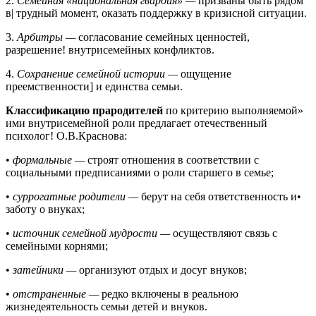
2.
Семейная «национальная гвардия» —
призваны быть рядом
в| трудный момент, оказать поддержку в кризисной ситуации.
3.
Арбитры —
согласование семейных ценностей,
разрешение! внутрисемейных конфликтов.
4.
Сохранение семейной истории —
ощущение
преемственности] и единства семьи.
Классификацию прародителей
по критерию выполняемой»
ими внутрисемейной роли предлагает отечественный
психолог! О.В.Краснова:
•
формальные —
строят отношения в соответствии с
социальными предписаниями о роли старшего в семье;
•
суррогатные родители —
берут на себя ответственность и•
заботу о внуках;
•
источник семейной мудрости —
осуществляют связь с
семейными корнями;
•
затейники —
организуют отдых и досуг внуков;
•
отстраненные —
редко включены в реальною
жизнедеятельность семьи детей и внуков.