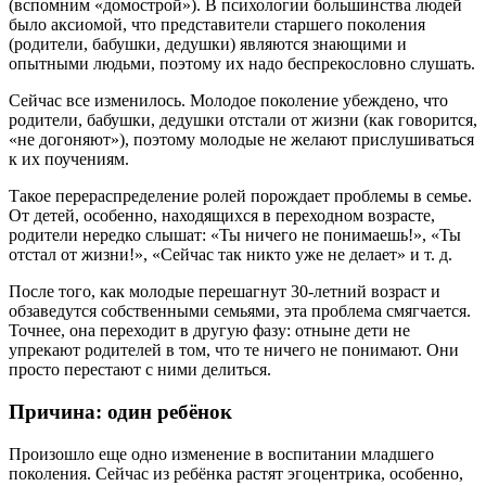
(вспомним «домострой»). В психологии большинства людей
было аксиомой, что представители старшего поколения
(родители, бабушки, дедушки) являются знающими и
опытными людьми, поэтому их надо беспрекословно слушать.
Сейчас все изменилось. Молодое поколение убеждено, что
родители, бабушки, дедушки отстали от жизни (как говорится,
«не догоняют»), поэтому молодые не желают прислушиваться
к их поучениям.
Такое перераспределение ролей порождает проблемы в семье.
От детей, особенно, находящихся в переходном возрасте,
родители нередко слышат: «Ты ничего не понимаешь!», «Ты
отстал от жизни!», «Сейчас так никто уже не делает» и т. д.
После того, как молодые перешагнут 30-летний возраст и
обзаведутся собственными семьями, эта проблема смягчается.
Точнее, она переходит в другую фазу: отныне дети не
упрекают родителей в том, что те ничего не понимают. Они
просто перестают с ними делиться.
Причина: один ребёнок
Произошло еще одно изменение в воспитании младшего
поколения. Сейчас из ребёнка растят эгоцентрика, особенно,