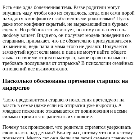
Есть еще одна болезненная тема. Разве родители могут
внушить чаду, чтобы оно их слушалось, когда они сами порой
находятся в конфликте с собственными родителями? Пусть
даже этот конфликт скрытый, не выражающийся в бурных
сценах. Но ребёнок его чувствует, поэтому он на него по-
любому влияет. Видя его, он получает модель поведения со
старшими, привыкает, что не обязательно прислушиваться к
их мнению, ведь папа и мама этого не делают. Получается
замкнутый круг: если мама и папа не могут найти общего
языка со своими отцом и матерью, какое право они имеют
требовать послушания от отпрыска? В психологии семейных
отношений все взаимосвязано.
Насколько обоснованы претензии старших на
лидерство
Часто представители старшего поколения претендуют на
власть в семье (даже если их отпрыски уже выросли). А
младшее поколение отказывается от повиновения и всеми
силами стремится ограничить их влияние.
Почему так происходит, что родители стремятся удерживать
свою власть над детьми? Во-первых, потому что они к этому
привыкли. Много лет они были для детей самыми главными