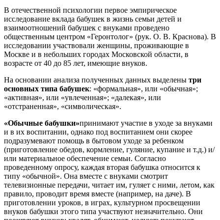
В отечественной психологии первое эмпирическое
исследование вклада бабушек в жизнь семьи детей и
взаимоотношений бабушек с внуками проведено
общественным центром «Геронтолог» (рук. О. В. Краснова). В
исследовании участвовали женщины, проживающие в
Москве и в небольших городах Московской области, в
возрасте от 40 до 85 лет, имеющие внуков.
На основании анализа полученных данных выделены
три
основных типа бабушек
: «формальная», или «обычная»;
«активная», или «увлеченная»; «далекая», или
«отстраненная», «символическая».
«Обычные бабушки»
принимают участие в уходе за внуками
и в их воспитании, однако под воспитанием они скорее
подразумевают помощь в бытовом уходе за ребенком
(приготовление обедов, кормление, гуляние, купание и т.д.) и/
или материальное обеспечение семьи. Согласно
проведенному опросу, каждая вторая бабушка относится к
типу «обычной». Она вместе с внуками смотрит
телевизионные передачи, читает им, гуляет с ними, летом, как
правило, проводит время вместе (например, на даче). В
приготовлении уроков, в играх, культурном просвещении
внуков бабушки этого типа участвуют незначительно. Они