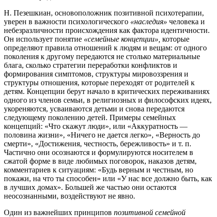
Н. Пезешкиан, основоположник позитивной психотерапии,
уверен в важности психологического
«наследия»
человека и
небезразличности происхождения как фактора идентичности.
Он использует понятие
«семейные концепции»,
которые
определяют правила отношений к людям и вещам: от одного
поколения к другому передаются не столько материальные
блага, сколько стратегии переработки конфликтов и
формирования симптомов, структуры мировоззрения и
структуры отношения, которые переходят от родителей к
детям. Концепции берут начало в критических переживаниях
одного из членов семьи, в религиозных и философских идеях,
укореняются, усваиваются детьми и снова передаются
следующему поколению детей. Примеры семейных
концепций: «Что скажут люди», или «Аккуратность —
половина жизни», «Ничего не дается легко», «Верность до
смерти», «Достижения, честность, бережливость» и т. п.
Частично они осознаются и формулируются носителем в
сжатой форме в виде любимых поговорок, наказов детям,
комментариев к ситуациям: «Будь верным и честным, но
покажи, на что ты способен» или «У нас все должно быть, как
в лучших домах». Большей же частью они остаются
неосознанными, воздействуют не явно.
Один из важнейших принципов
позитивной семейной