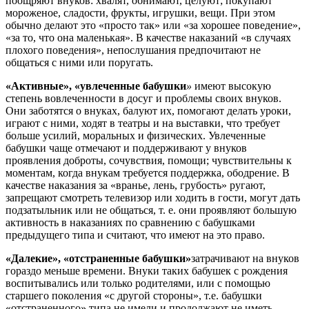
поощряют внуков: хвалят, обнимают, целуют; покупают
мороженое, сладости, фрукты, игрушки, вещи. При этом
обычно делают это «просто так» или «за хорошее поведение»,
«за то, что она маленькая». В качестве наказаний «в случаях
плохого поведения», непослушания предпочитают не
общаться с ними или поругать.
«Активные», «увлеченные бабушки
»
имеют высокую
степень вовлеченности в досуг и проблемы своих внуков.
Они заботятся о внуках, балуют их, помогают делать уроки,
играют с ними, ходят в театры и на выставки, что требует
больше усилий, моральных и физических. Увлеченные
бабушки чаще отмечают и поддерживают у внуков
проявления доброты, сочувствия, помощи; чувствительны к
моментам, когда внукам требуется поддержка, ободрение. В
качестве наказания за «вранье, лень, грубость» ругают,
запрещают смотреть телевизор или ходить в гости, могут дать
подзатыльник или не общаться, т. е. они проявляют большую
активность в наказаниях по сравнению с бабушками
предыдущего типа и считают, что имеют на это право.
«Далекие», «отстраненные бабушки»
затрачивают на внуков
гораздо меньше времени. Внуки таких бабушек с рождения
воспитывались или только родителями, или с помощью
старшего поколения «с другой стороны», т.е. бабушки
«отстраненного» типа не имели и продолжают не иметь