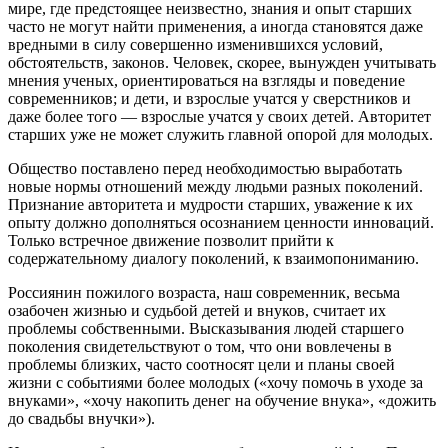
мире, где предстоящее неизвестно, знания и опыт старших
часто не могут найти применения, а иногда становятся даже
вредными в силу совершенно изменившихся условий,
обстоятельств, законов. Человек, скорее, вынужден учитывать
мнения ученых, ориентироваться на взгляды и поведение
современников; и дети, и взрослые учатся у сверстников и
даже более того — взрослые учатся у своих детей. Авторитет
старших уже не может служить главной опорой для молодых.
Общество поставлено перед необходимостью выработать
новые нормы отношений между людьми разных поколений.
Признание авторитета и мудрости старших, уважение к их
опыту должно дополняться осознанием ценности инноваций.
Только встречное движение позволит прийти к
содержательному диалогу поколений, к взаимопониманию.
Россиянин пожилого возраста, наш современник, весьма
озабочен жизнью и судьбой детей и внуков, считает их
проблемы собственными. Высказывания людей старшего
поколения свидетельствуют о том, что они вовлечены в
проблемы близких, часто соотносят цели и планы своей
жизни с событиями более молодых («хочу помочь в уходе за
внуками», «хочу накопить денег на обучение внука», «дожить
до свадьбы внучки»).