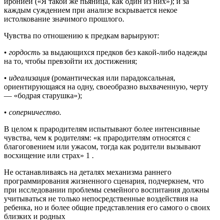
иронией («Я такой же пьяница, как один из них»); и за
каждым суждением при анализе вскрывается некое
истолкование значимого прошлого.
Чувства по отношению к предкам варьируют:
•
гордость
за выдающихся предков без какой-либо надежды
на то, чтобы превзойти их достижения;
•
идеализация
(романтическая или парадоксальная,
ориентирующаяся на одну, своеобразно выхваченную, черту
— «бодрая старушка»);
•
соперничество.
В целом к прародителям испытывают более интенсивные
чувства, чем к родителям: «к прародителям относятся с
благоговением или ужасом, тогда как родители вызывают
восхищение или страх» 1 .
Не останавливаясь на деталях механизма раннего
программирования жизненного сценария, подчеркнем, что
при исследовании проблемы семейного воспитания должны
учитываться не только непосредственные воздействия на
ребенка, но и более общие представления его самого о своих
близких и родных