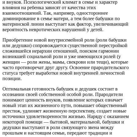
и внуков. Психологический климат в семье и характер
влияния на ребенка зависят от качества этих
взаимоотношений. Так, например, одностороннее
доминирование в семье матери, а тем более бабушки по
материнской линии выступает как фактор, увеличивающий
вероятность невротических нарушений у детей.
Приобретение новой внутрисемейной роли (роли бабушки
или дедушки) сопровождается существенной перестройкой
сложившейся иерархии отношений, поиском гармонии
возникшей социальной роли и уже имеющихся ролей (у
женщин — роли жены, мамы, свекрови или тещи), которые
часто противоречат друг другу. Освоение прародительского
статуса требует выработки новой внутренней личностной
позиции.
Оптимальная готовность бабушек и дедушек состоит в
осознании своей собственной особой роли. Прародители
понимают ценность внуков, появление которых означает
новый этап их жизненного пути, повышает общественный
престиж, удлиняет жизненную перспективу, создает новые
источники удовлетворенности жизнью. Наряду с оказанием
некоторой помощи — бытовой, материальной, бабушки и
дедушки выступают в роли связующего звена между
прошлым и настоящим семьи, передают традиции и