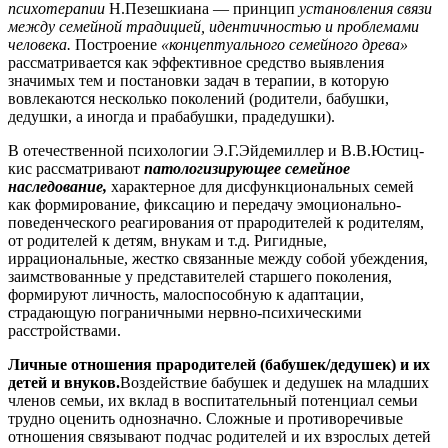
психотерапии
Н.Пезешкиана — принцип
установления связи
между семейной традицией, идентичностью и проблемами
человека.
Построение
«концептуального семейного древа»
рассматривается как эффективное средство выявления
значимых тем и постановки задач в терапии, в которую
вовлекаются несколько поколений (родители, бабушки,
дедушки, а иногда и прабабушки, прадедушки).
В отечественной психологии Э.Г.Эйдемиллер и В.В.Юстиц-
кис рассматривают
патологизирующее семейное
наследование,
характерное для дисфункциональных семей
как формирование, фиксацию и передачу эмоционально-
поведенческого реагирования от прародителей к родителям,
от родителей к детям, внукам и т.д. Ригидные,
иррациональные, жестко связанные между собой убеждения,
заимствованные у представителей старшего поколения,
формируют личность, малоспособную к адаптации,
страдающую пограничными нервно-психическими
расстройствами.
Личные отношения прародителей (бабушек/дедушек) и их
детей и внуков.
Воздействие бабушек и дедушек на младших
членов семьи, их вклад в воспитательный потенциал семьи
трудно оценить однозначно. Сложные и противоречивые
отношения связывают подчас родителей и их взрослых детей