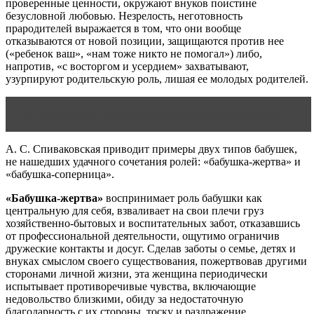
проверенные ценности, окружают внуков поистине
безусловной любовью. Незрелость, неготовность
прародителей выражается в том, что они вообще
отказываются от новой позиции, защищаются против нее
(«ребенок ваш», «нам тоже никто не помогал») либо,
напротив, «с восторгом и усердием» захватывают,
узурпируют родительскую роль, лишая ее молодых родителей.
Читать статью
Как быть счастливой каждый день
А. С. Спиваковская приводит примеры двух типов бабушек,
не нашедших удачного сочетания ролей: «бабушка-жертва» и
«бабушка-соперница».
«Бабушка-жертва»
воспринимает роль бабушки как
центральную для себя, взваливает на свои плечи груз
хозяйственно-бытовых и воспитательных забот, отказавшись
от профессиональной деятельности, ощутимо ограничив
дружеские контакты и досуг. Сделав заботы о семье, детях и
внуках смыслом своего существования, пожертвовав другими
сторонами личной жизни, эта женщина периодически
испытывает противоречивые чувства, включающие
недовольство близкими, обиду за недостаточную
благодарность с их стороны, тоску и раздражение.