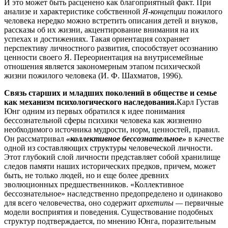
И это может быть расценено как благоприятный факт. При
анализе и характеристике собственной
Я-концепции
пожилого
человека нередко можно встретить описания детей и внуков,
рассказы об их жизни, акцентирование внимания на их
успехах и достижениях. Такая ориентация сохраняет
перспективу личностного развития, способствует осознанию
ценности своего Я. Переориентация на внутрисемейные
отношения является закономерным этапом психической
жизни пожилого человека (И. Ф. Шахматов, 1996).
Связь старших и младших поколений в обществе и семье
как механизм психологического наследования.
Карл Густав
Юнг одним из первых обратился к идее понимания
бессознательной сферы психики человека как жизненно
необходимого источника мудрости, норм, ценностей, правил.
Он рассматривал
«коллективное бессознательное»
в качестве
одной из составляющих структуры человеческой личности.
Этот глубокий слой личности представляет собой хранилище
следов памяти наших исторических предков, причем, может
быть, не только людей, но и еще более древних
эволюционных предшественников. «Коллективное
бессознательное» наследственно предопределено и одинаково
для всего человечества, оно содержит
архетипы —
первичные
модели восприятия и поведения. Существование подобных
структур подтверждается, по мнению Юнга, поразительным