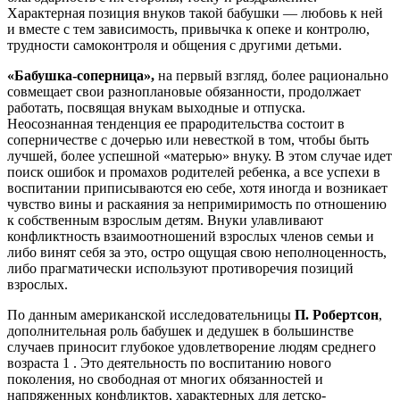
Характерная позиция внуков такой бабушки — любовь к ней
и вместе с тем зависимость, привычка к опеке и контролю,
трудности самоконтроля и общения с другими детьми.
«Бабушка-соперница»,
на первый взгляд, более рационально
совмещает свои разноплановые обязанности, продолжает
работать, посвящая внукам выходные и отпуска.
Неосознанная тенденция ее прародительства состоит в
соперничестве с дочерью или невесткой в том, чтобы быть
лучшей, более успешной «матерью» внуку. В этом случае идет
поиск ошибок и промахов родителей ребенка, а все успехи в
воспитании приписываются ею себе, хотя иногда и возникает
чувство вины и раскаяния за непримиримость по отношению
к собственным взрослым детям. Внуки улавливают
конфликтность взаимоотношений взрослых членов семьи и
либо винят себя за это, остро ощущая свою неполноценность,
либо прагматически используют противоречия позиций
взрослых.
По данным американской исследовательницы
П. Робертсон
,
дополнительная роль бабушек и дедушек в большинстве
случаев приносит глубокое удовлетворение людям среднего
возраста 1 . Это деятельность по воспитанию нового
поколения, но свободная от многих обязанностей и
напряженных конфликтов, характерных для детско-