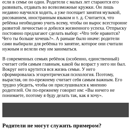
если в семье он один. Родители с малых лет стараются его
развивать, отдавать во всевозможные кружки. Он лишь
недавно научился ходить, а уже посещает занятия музыкой,
рисованием, иностранным языком и т. д. Считается, что
ребёнка необходимо учить всему, чтобы он вырос всесторонне
развитой личностью и добился жизненного успеха. Отпрыску
постоянно предлагают сделать выбор: «Что тебе нравится?
Чего ты больше хочешь?». А раньше было иначе: родители
сами выбирали для ребёнка то занятие, которое они считали
нужным и велели ему им заниматься.
В современных семьях ребёнок (особенно, единственный)
считает себя самым главным, какой бы возраст у него ни был.
Вокруг него крутится вся жизнь семьи. У него
сформировалась эгоцентрическая психология. Поэтому,
вырастая, он по-прежнему считает себя самым важным. Его
трудно убедить, чтобы он прислушивался к мнению
родителей. Он по-прежнему говорит им: «Вы ничего не
понимаете, поэтому я буду делать так, как я хочу».
Читать статью
Проблемы молодых семей
Родители не могут служить примером?