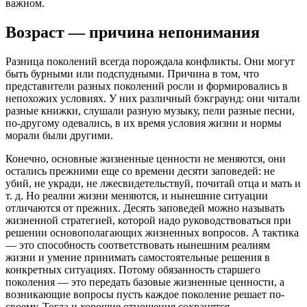
важном.
Возраст — причина непонимания
Разница поколений всегда порождала конфликты. Они могут
быть бурными или подспудными. Причина в том, что
представители разных поколений росли и формировались в
непохожих условиях. У них различный бэкграунд: они читали
разные книжки, слушали разную музыку, пели разные песни,
по-другому одевались, в их время условия жизни и нормы
морали были другими.
Конечно, основные жизненные ценности не меняются, они
остались прежними еще со времени десяти заповедей: не
убий, не укради, не лжесвидетельствуй, почитай отца и мать и
т. д. Но реалии жизни меняются, и нынешние ситуации
отличаются от прежних. Десять заповедей можно называть
жизненной стратегией, которой надо руководствоваться при
решении основополагающих жизненных вопросов. А тактика
— это способность соответствовать нынешним реалиям
жизни и умение принимать самостоятельные решения в
конкретных ситуациях. Потому обязанность старшего
поколения — это передать базовые жизненные ценности, а
возникающие вопросы пусть каждое поколение решает по-
своему. Тогда и хорошие отношения сохранятся.