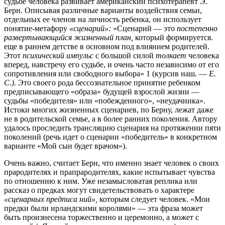
судьбе человека развивает американский психотерапевт Э.
Берн. Описывая различные варианты воздействия семьи,
отдельных ее членов на личность ребенка, он использует
понятие-метафору
«сценарий»:
«Сценарий — это
постепенно
развертывающийся жизненный план,
который формируется.
еще в раннем детстве в основном под влиянием родителей.
Этот
психический импульс
с большой силой
толкает
человека
вперед, навстречу его судьбе, и очень часто независимо от его
сопротивления или свободного выбора» 1 (курсив наш. —
Е.
С.).
Это своего рода бессознательное принятие ребенком
предписывающего «образа» будущей взрослой жизни —
судьбы «победителя» или «побежденного», «неудачника».
Истоки многих жизненных сценариев, по Берну, лежат даже
не в родительской семье, а в более ранних поколения. Автору
удалось проследить трансляцию сценария на протяжении пяти
поколений (речь идет о сценарии «победитель» в конкретном
варианте «Мой сын будет врачом»).
Очень важно, считает Берн, что именно знает человек о своих
прародителях и прапрародителях, какие испытывает чувства
по отношению к ним. Уже незамысловатая реплика или
рассказ о предках могут свидетельствовать о характере
«сценарных предписа ний»,
которым следует человек. «Мои
предки были ирландскими королями» — эта фраза может
быть произнесена торжественно и церемонно, а может с