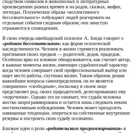
сходством символов в живописных и литературных
произведениях разных времен и на родов, сказках, мифах,
легендах. Психические образы «коллективного
бессознательного» побуждают людей реагировать на
отдельные события сходным образом; они зачастую
отражаются в сновидениях.
В свою очередь швейцарский психолог А. Зонди говорит о
«родовом бессознательном»
как форме психической
наследственности. Человек в жизни стремится реализовать
притязания своих предков — родителей, дедов, прадедов.
Особенно ярко их влияние обнаруживается, как считает автор,
в важные моменты жизни, имеющие судьбоносный характер:
когда человек совершает свой профессиональный выбор или
ищет место работы, спутника жизни. Таким образом, решая
важнейшие вопросы самоопределения, он не является
совершенно «свободным», поскольку в своем лице
представляет род, своих прародителей, делегировавших ему
«поручения». Однако это не означает, что судьба человека
жестко запрограммирована и остается лишь следовать неким
инстинктивным побуждениям. Человек может преодолеть
навязанные тенденции, опереться на собственные внутренние
резервы и построить свою судьбу осознанно.
Близкие идеи о роли
«родительского программирования»
в