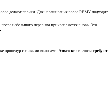
 волос делают парики. Для наращивания волос REMY подходит
и после небольшого перерыва прикрепляются вновь. Это
.
х же процедур с живыми волосами.
Азиатские волосы требуют
;