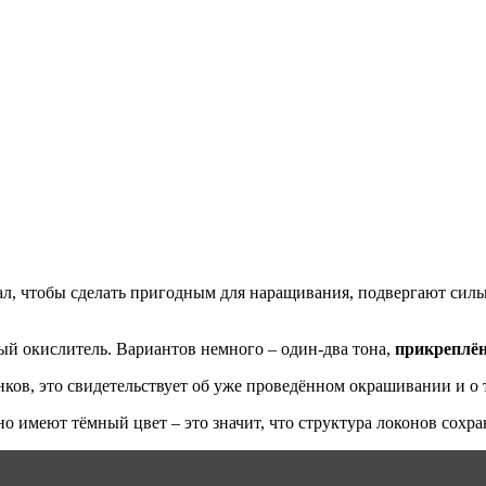
иал, чтобы сделать пригодным для наращивания, подвергают си
ый окислитель. Вариантов немного – один-два тона,
прикреплён
ков, это свидетельствует об уже проведённом окрашивании и о т
о имеют тёмный цвет – это значит, что структура локонов сохра
сами