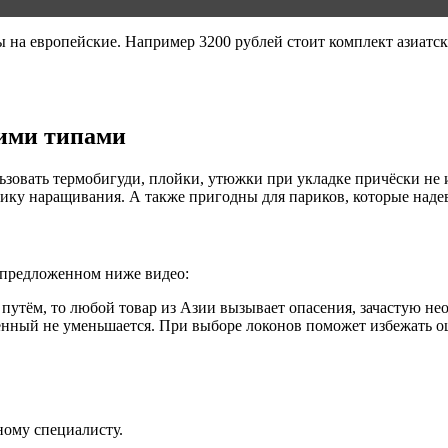
 на европейские. Например 3200 рублей стоит комплект азиатски
гими типами
ьзовать термобигуди, плойки, утюжки при укладке причёски не
хнику наращивания. А также пригодны для париков, которые над
в предложенном ниже видео:
путём, то любой товар из Азии вызывает опасения, зачастую нео
венный не уменьшается. При выборе локонов поможет избежать 
ному специалисту.