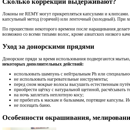
Сколько коррекций выдерживают?
Локоны не REMY могут прикрепляться капсулами и клипсами. У
капсульный метод (горячий) или ленточный (холодный). При хо
По прошествии некоторого времени после наращивания делаетс
возможно со всеми типами волос, кроме азиатских низкого кач
Уход за донорскими прядями
Донорские пряди за время использования подвергаются мытью,
некоторых дополнительных действий:
использовать шампунь с нейтральным Ph или специально
не использовать нагревательные инструменты;
перед сном мокрые волосы высушить естественным путё
приобрести щётку с натуральной щетиной, расчёсывать 
на ночь заплетать неплотную косу;
не прибегать к маскам и бальзамам, портящие капсулы. И
не посещать баню.
Особенности окрашивания, мелировани