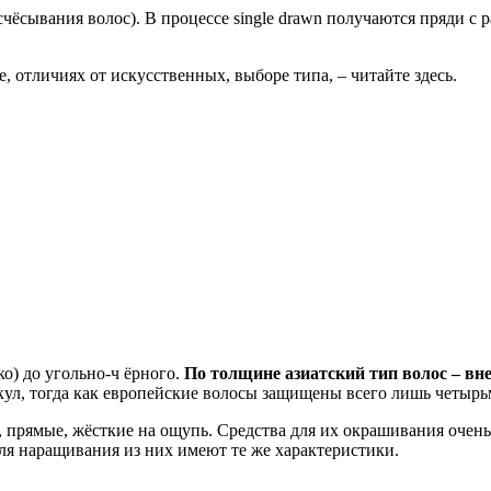
чёсывания волос). В процессе single drawn получаются пряди с 
 отличиях от искусственных, выборе типа, – читайте здесь.
ко) до угольно-ч ёрного.
По толщине азиатский тип волос – вн
икул, тогда как европейские волосы защищены всего лишь четырь
, прямые, жёсткие на ощупь. Средства для их окрашивания очен
ля наращивания из них имеют те же характеристики.