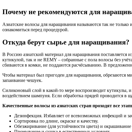
Почему не рекомендуются для наращив
Азиатские волосы для наращивания называются так не только и
ознакомиться перед процедурой.
Откуда берут сырье для наращивания?
В Россию азиатский материал для наращивания поставляется и
кутикулой, так и не REMY – собранные с пола волосы без учёт
сбиваются в комки, не поддаются расчёсыванию. В предложенн
Чтобы материал был пригоден для наращивания, обрезаются ми
запаивание чешуек.
Силиконовый слой в какой-то мере воспроизводит кутикулы, и
воздействием шампуня. Если обработка прядей проводится в щ
Качественные волосы из азиатских стран проходят все этап
Дезинфекция. Избавляет от всевозможных инфекций и за
Сортировка по длине, окраске и качеству.
Обезжиривание (для устойчивости цвета) и окрашивание 
Промывание и сушка в естественных условиях.