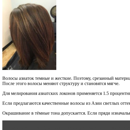
Волосы азиаток темные и жесткие. Поэтому, срезанный матер
После этого волосы меняют структуру и становятся мягче.
Для мелирования азиатских локонов применяется 1.5 процентн
Если предлагаются качественные волосы из Азии светлых оттен
Окрашивание в тёмные тона допускается. Если пряди изначальн
Читать статью
Один раз отмерь: уход за длинными воло