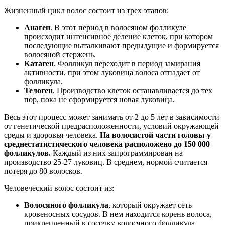
Жизненный цикл волос состоит из трех этапов:
Анаген
. В этот период в волосяном фолликуле
происходит интенсивное деление клеток, при котором
последующие выталкивают предыдущие и формируется
волосяной стержень.
Катаген
. Фолликул переходит в период замирания
активности, при этом луковица волоса отпадает от
фолликула.
Телоген
. Производство клеток останавливается до тех
пор, пока не сформируется новая луковица.
Весь этот процесс может занимать от 2 до 5 лет в зависимости
от генетической предрасположенности, условий окружающей
среды и здоровья человека.
На волосистой части головы у
среднестатистического человека расположено до 150 000
фолликулов.
Каждый из них запрограммирован на
производство 25-27 луковиц. В среднем, нормой считается
потеря до 80 волосков.
Человеческий волос состоит из:
Волосяного фолликула
, который окружает сеть
кровеносных сосудов. В нем находится корень волоса,
прикрепленный к сосочку волосяного фолликула.