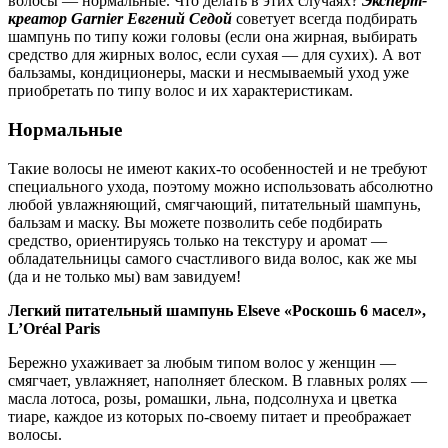
волосы — нормальные. Что делать в этих случаях?
Эксперт-
креатор Garnier Евгений Седой
советует всегда подбирать
шампунь по типу кожи головы (если она жирная, выбирать
средство для жирных волос, если сухая — для сухих). А вот
бальзамы, кондиционеры, маски и несмываемый уход уже
приобретать по типу волос и их характеристикам.
Нормальные
Такие волосы не имеют каких-то особенностей и не требуют
специального ухода, поэтому можно использовать абсолютно
любой увлажняющий, смягчающий, питательный шампунь,
бальзам и маску. Вы можете позволить себе подбирать
средство, ориентируясь только на текстуру и аромат —
обладательницы самого счастливого вида волос, как же мы
(да и не только мы) вам завидуем!
Легкий питательный шампунь Elseve «Роскошь 6 масел»,
L’Oréal Paris
Бережно ухаживает за любым типом волос у женщин —
смягчает, увлажняет, наполняет блеском. В главных ролях —
масла лотоса, розы, ромашки, льна, подсолнуха и цветка
тиаре, каждое из которых по-своему питает и преображает
волосы.