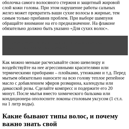
оболочка самого волосяного стержня и защитный жировой
слой кожи головы. При этом нарушение работы сальных
желез может превратить ваши сухие волосы в жирные, тем
самым только прибавив проблем. При выборе шампуня
обращайте внимание на его предназначение. На флаконе
обязательно должно быть указано «Для сухих волос».
Читать статью
Как правильно ухаживать за
жирными волосами и кожей
Как можно меньше расчесывайте свою шевелюру и
воздействуйте на нее агрессивными красителями или
термическими приборами – плойками, утюжками и т.д. Перед
мытьем обязательно наносите на всю голову теплое репейное
масло с добавлением эфиров розмарина, календулы или
дамасской розы. Сделайте компресс и подержите его 20
минут. После мытья вместо химического бальзама или
кондиционера ополосните локоны столовым уксусом (1 ст.л.
на 1 литр воды).
Какие бывают типы волос, и почему
важно знать свой