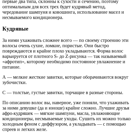
первые два типа, склонны к сухости и сечению, поэтому
оптимальным для всех трех будет кудрявый метод,
чередование шампуня и ковошинга, использование масел и
несмываемого кондиционера.
Кудрявые
За ними ухаживать сложнее всего — по своему строению эти
волосы очень сухие, ломкие, пористые. Они быстро
повреждаются и крайне плохо укладываются. Форма волос
варьируется от плотного S- до Z-рисунка — так называемый
«афротип», которому необходимо постоянное увлажнение и
питание.
А — мелкие жесткие завитки, которые оборачиваются вокруг
зубочистки.
С — толстые, густые завитки, торчащие в разные стороны.
По описанию волос вы, наверное, уже поняли, что ухаживать
за ними девушке (да и юноше) крайне сложно. Лучшие друзья
афро-кудряшек — мягкие шампуни, масла, увлажняющие
кондиционеры, несмываемые уходы. Сушить их можно только
холодным феном с диффузором, а укладывать — с помощью
спреев и легких желе.