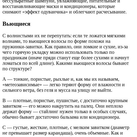
бессульфатные шампуни, увлажняющие, питательные и
восстанавливающие маски и кондиционеры, которые
снимают «эффект одуванчика» и облегчают расчесывание.
Вьющиеся
С волнистыми их не перепутать: если те ложатся мягкими
волнами, то вьющиеся волосы по форме похожи на
пружинки-завитки. Как правило, они ломкие и сухие, из-за
чего горячую укладку можно использовать только по
праздникам (иначе пряди станут еще более сухими и начнут
ломаться по всей длине). Какими вьющиеся волосы бывают
по структуре?
А — тонкие, пористые, рыхлые и, как мы их называем,
«метеозависимые» — легко теряют форму от влажности и
сильного ветра, без геля и мусса на улицу не выйти.
В — плотные, пористые, пушистые, с достаточно крупным
завитком — его можно накрутить на палец. Они неплохо
держат форму — стайлинг нужен только в особых случаях,
обычно бывает достаточно бальзама или кондиционера.
С — густые, жесткие, плотные, с мелким завитком (диаметр
не превышает размер карандаша), очень объемные. Как и