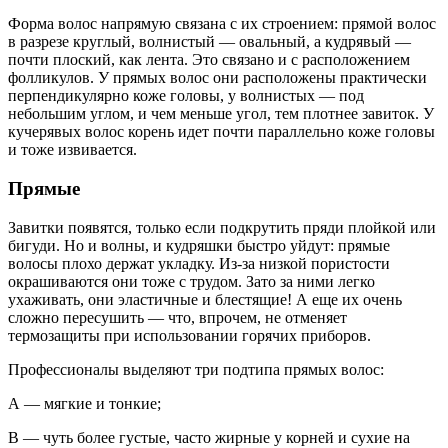
Форма волос напрямую связана с их строением: прямой волос
в разрезе круглый, волнистый — овальный, а кудрявый —
почти плоский, как лента. Это связано и с расположением
фолликулов. У прямых волос они расположены практически
перпендикулярно коже головы, у волнистых — под
небольшим углом, и чем меньше угол, тем плотнее завиток. У
кучерявых волос корень идет почти параллельно коже головы
и тоже извивается.
Прямые
Завитки появятся, только если подкрутить пряди плойкой или
бигуди. Но и волны, и кудряшки быстро уйдут: прямые
волосы плохо держат укладку. Из-за низкой пористости
окрашиваются они тоже с трудом. Зато за ними легко
ухаживать, они эластичные и блестящие! А еще их очень
сложно пересушить — что, впрочем, не отменяет
термозащиты при использовании горячих приборов.
Профессионалы выделяют три подтипа прямых волос:
А — мягкие и тонкие;
В — чуть более густые, часто жирные у корней и сухие на