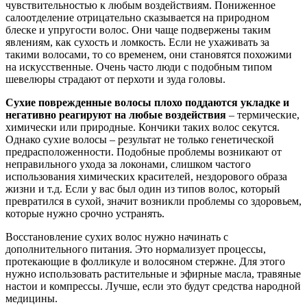
чувствительностью к любым воздействиям. Пониженное
салоотделение отрицательно сказывается на природном
блеске и упругости волос. Они чаще подвержены таким
явлениям, как сухость и ломкость. Если не ухаживать за
такими волосами, то со временем, они становятся похожими
на искусственные. Очень часто люди с подобным типом
шевелюры страдают от перхоти и зуда головы.
Сухие поврежденные волосы плохо поддаются укладке и
негативно реагируют на любые воздействия
– термические,
химически или природные. Кончики таких волос секутся.
Однако сухие волосы – результат не только генетической
предрасположенности. Подобные проблемы возникают от
неправильного ухода за локонами, слишком частого
использования химических красителей, нездорового образа
жизни и т.д. Если у вас был один из типов волос, который
превратился в сухой, значит возникли проблемы со здоровьем,
которые нужно срочно устранять.
Восстановление сухих волос нужно начинать с
дополнительного питания. Это нормализует процессы,
протекающие в фолликуле и волосяном стержне. Для этого
нужно использовать растительные и эфирные масла, травяные
настои и компрессы. Лучше, если это будут средства народной
медицины.