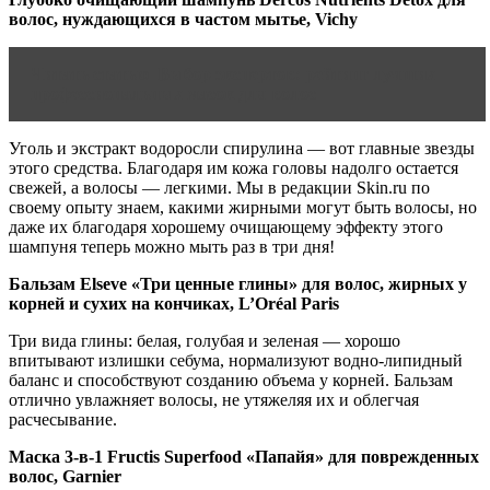
волос, нуждающихся в частом мытье, Vichy
Читать статью
Выбор экспертов: рейтинг лучших
профессиональных масок для волос
Уголь и экстракт водоросли спирулина — вот главные звезды
этого средства. Благодаря им кожа головы надолго остается
свежей, а волосы — легкими. Мы в редакции Skin.ru по
своему опыту знаем, какими жирными могут быть волосы, но
даже их благодаря хорошему очищающему эффекту этого
шампуня теперь можно мыть раз в три дня!
Бальзам Elseve «Три ценные глины» для волос, жирных у
корней и сухих на кончиках, L’Oréal Paris
Три вида глины: белая, голубая и зеленая — хорошо
впитывают излишки себума, нормализуют водно-липидный
баланс и способствуют созданию объема у корней. Бальзам
отлично увлажняет волосы, не утяжеляя их и облегчая
расчесывание.
Маска 3-в-1 Fructis Superfood «Папайя» для поврежденных
волос, Garnier