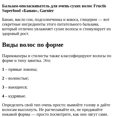
Бальзам-ополаскиватель для очень сухих волос Fructis
Superfood «Банан», Garnier
Банан, масло сои, подсолнечника и кокоса, глицерин — вот
секретные ингредиенты этого питательного бальзама,
который отлично увлажняет сухие волосы и стимулирует их
здоровый рост.
Виды волос по форме
Парикмахеры и стилисты также классифицируют волосы по
форме и типу завитка. Это:
1
– прямые локоны;
2
– волнистые;
3
– вьющиеся;
4
– кудрявые.
Определить свой тип очень просто: вымойте голову и дайте
волосам высохнуть. Не расчесывайте их, не придавайте
никакой формы — просто посмотрите, как они лягут сами.