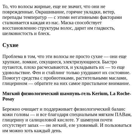
То, что волосы жирные, еще не значит, что они не
поврежденные. Окрашивание, горячие укладки, ветер,
перепады температур — с этими негативными факторами
сталкивается каждая из нас. Маска способствует
восстановлению структуры волос, дарит им гладкость,
шелковистость и блеск.
Сухие
Проблема в том, что эти волосы не просто сухие — они еще
хрупкие, ломкие, секущиеся, электризующиеся. Быстро
путаются, плохо расчесываются, и укладывать их — то еще
удовольствие. Фен и стайлинг только ухудшают их состояние.
Помогут средства с пробиотиками, растительными маслами,
глицерином — обратите на них самое пристальное внимание.
Мягкий физиологический шампунь-гель Kerium, La Roche-
Posay
Бережно очищает и поддерживает физиологический баланс
кожи головы — и все благодаря специальным мягким ПАВам,
глицерину и салициловой кислоте. У шампуня почти
отсутствует запах — он легкий, еле уловимый. И пользоваться
им можно хоть каждый день.