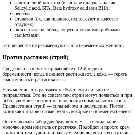
салициловой кислоты (в составе она указана как
Salicylic acid, БГА, Beta hydroxy acid или BHA);
бензола;
фталатов (их, как правило, используют в качестве
отдушек);
окиси этилена, обладающего противомикробными
свойствами.
Эти вещества не рекомендуются для беременных женщин.
Против растяжек (стрий)
Средства от растяжек применяйте с 12-й недели
беременности, когда начинает расти живот, а кожа — терять
эластичность и растягиваться.
Есть мнение, что растяжек не будет, если сильно не
поправляться. Это не совсем так: стрии могут появиться и при
небольшом весе в ответ на изменения гормонального фона.
Предвестники стрий — сильный зуд и шелушение. Потом
возникают лилово-сизые рубцы, которые со временем белеют.
Оптимальный выбор для будущих мам — специальное
молочко, крем или гель от растяжек. Подойдет и просто крем
с плотной текстурой или бальзам. Хорошо, если в его сотаве