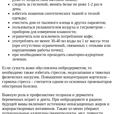
следить за гигиеной, менять белье не реже 1-2 раз в
день;
избегать ношения синтетических тканей и тесной
одежды;
очистить дом от пылевого клеща и других паразитов;
пользоваться увлажнителем воздуха и гигрометром –
прибором для измерения влажности;
ограничить или исключить потребление кофе;
употреблять не менее 30-40 мл воды на 1 кг массы тела
(при отсутствии ограничений, связанных с отеками или
нарушениями работы почек);
при необходимости проходить санаторно-курортное
лечение.
Если сухость кожи обусловлена нейродермитом, то
необходимо также избегать стрессов, недосыпания и тяжелых
физических нагрузок. Повышение концентрации кортизола –
гормона стресса – считается одним из основных провокаторов
обострения болезни.
Важную роль в профилактике псориаза и дерматита
беременных играет и диета. При нейродермите в рацион
будущей мамы включают источники ненасыщенных жиров и
жирорастворимых витаминов. Также из меню убирают
потенциальные аллергены (морепродукты, мед, пряности,