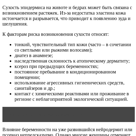
Сухость эпидермиса на животе и бедрах может быть связана с
возникновением растяжек. Из-за недостатка эластина кожа
истончается и разрывается, что приводит к появлению зуда и
шелушения.
К факторам риска возникновения сухости относят:
тонкий, чувствительный тип кожи (часто – в сочетании
со светлыми или рыжими волосами);
диатез в анамнезе;
наследственная склонность к атопическому дерматиту;
ксероз при предыдущих беременностях;
постоянное пребывание в кондиционированном
помещении;
использование агрессивных гигиенических средств,
санитайзеров и др.;
контакт с химическими реактивами или проживание в
регионе с неблагоприятной экологической ситуацией.
Читать статью
Уход за кожей тела
Влияние беременности на уже развившийся нейродермит или
псориаз непредсказуемо. Однако многие женщины отмечают,