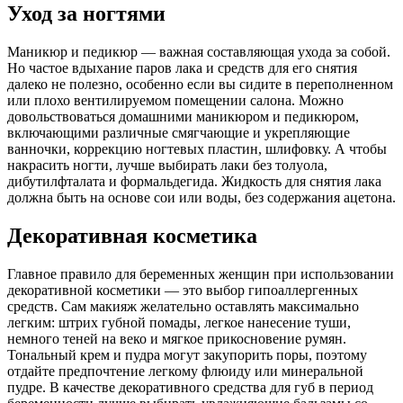
Уход за ногтями
Маникюр и педикюр — важная составляющая ухода за собой.
Но частое вдыхание паров лака и средств для его снятия
далеко не полезно, особенно если вы сидите в переполненном
или плохо вентилируемом помещении салона. Можно
довольствоваться домашними маникюром и педикюром,
включающими различные смягчающие и укрепляющие
ванночки, коррекцию ногтевых пластин, шлифовку. А чтобы
накрасить ногти, лучше выбирать лаки без толуола,
дибутилфталата и формальдегида. Жидкость для снятия лака
должна быть на основе сои или воды, без содержания ацетона.
Декоративная косметика
Главное правило для беременных женщин при использовании
декоративной косметики — это выбор гипоаллергенных
средств. Сам макияж желательно оставлять максимально
легким: штрих губной помады, легкое нанесение туши,
немного теней на веко и мягкое прикосновение румян.
Тональный крем и пудра могут закупорить поры, поэтому
отдайте предпочтение легкому флюиду или минеральной
пудре. В качестве декоративного средства для губ в период