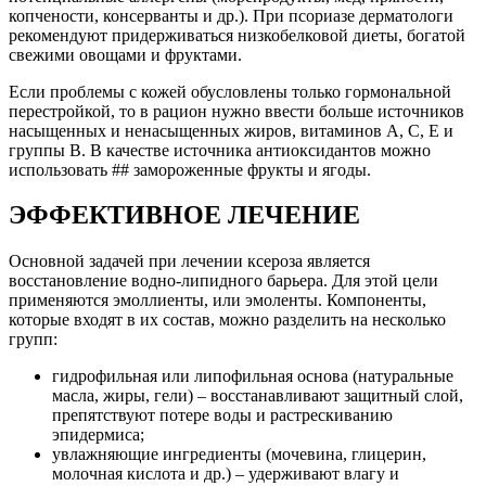
копчености, консерванты и др.). При псориазе дерматологи
рекомендуют придерживаться низкобелковой диеты, богатой
свежими овощами и фруктами.
Если проблемы с кожей обусловлены только гормональной
перестройкой, то в рацион нужно ввести больше источников
насыщенных и ненасыщенных жиров, витаминов А, С, Е и
группы В. В качестве источника антиоксидантов можно
использовать ## замороженные фрукты и ягоды.
ЭФФЕКТИВНОЕ ЛЕЧЕНИЕ
Основной задачей при лечении ксероза является
восстановление водно-липидного барьера. Для этой цели
применяются эмоллиенты, или эмоленты. Компоненты,
которые входят в их состав, можно разделить на несколько
групп:
гидрофильная или липофильная основа (натуральные
масла, жиры, гели) – восстанавливают защитный слой,
препятствуют потере воды и растрескиванию
эпидермиса;
увлажняющие ингредиенты (мочевина, глицерин,
молочная кислота и др.) – удерживают влагу и