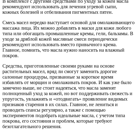
В комплексе с другими средствами по уходу за кожей масла
рекомендуют использовать для лечения угревой сыпи,
кожных болезней и отбеливания пигментных пятен.
Смесь масел нередко выступает основой для омолаживающего
массажа лица. Их можно добавлять в маски для кожи любого
типа или обогащать промышленные кремы, гели, бальзамы. В
уходе за дряблой кожей масляные смеси периодически
рекомендуют использовать вместо привычного крема.
Главное, помнить, что масла нужно наносить на влажный
покров.
Средства, приготовленные своими руками на основе
растительных масел, вряд ли смогут заменить дорогие
салонные процедуры, призванные за короткое время
избавлять от морщин и омолаживать покров. И как уже было
замечено выше, не стоит надеяться, что масла заменят
полноценный уход за кожей, но вот поддерживать свежесть и
упругость, увлажнять и «отодвигать» проявление видимых
признаков старения в их силах. Главное, не лениться и
проводить сеансы регулярно, а также с помощью
экспериментов подобрать идеальные масла, с учетом типа
покрова, его состояния и проблем, которые требуют
безотлагательного решения.