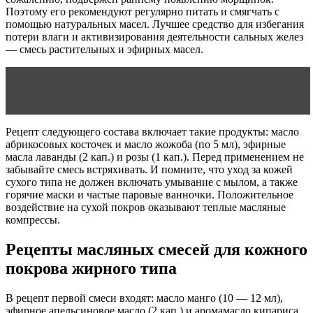
Поэтому его рекомендуют регулярно питать и смягчать с
помощью натуральных масел. Лучшее средство для избегания
потери влаги и активизирования деятельности сальных желез
— смесь растительных и эфирных масел.
Читать статью
Крем от растяжек для беременных –
обзор лучших средств
Рецепт следующего состава включает такие продукты: масло
абрикосовых косточек и масло жожоба (по 5 мл), эфирные
масла лаванды (2 кап.) и розы (1 кап.). Перед применением не
забывайте смесь встряхивать. И помните, что уход за кожей
сухого типа не должен включать умывание с мылом, а также
горячие маски и частые паровые ванночки. Положительное
воздействие на сухой покров оказывают теплые масляные
компрессы.
Рецепты масляных смесей для кожного
покрова жирного типа
В рецепт первой смеси входят: масло манго (10 — 12 мл),
эфирное апельсиновое масло (2 кап.) и аромамасло кипариса