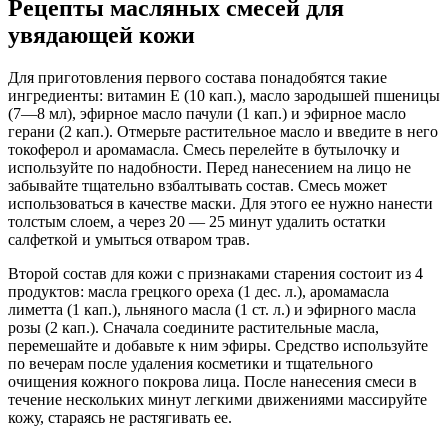
Рецепты масляных смесей для
увядающей кожи
Для приготовления первого состава понадобятся такие
ингредиенты: витамин Е (10 кап.), масло зародышей пшеницы
(7—8 мл), эфирное масло пачули (1 кап.) и эфирное масло
герани (2 кап.). Отмерьте растительное масло и введите в него
токоферол и аромамасла. Смесь перелейте в бутылочку и
используйте по надобности. Перед нанесением на лицо не
забывайте тщательно взбалтывать состав. Смесь может
использоваться в качестве маски. Для этого ее нужно нанести
толстым слоем, а через 20 — 25 минут удалить остатки
салфеткой и умыться отваром трав.
Второй состав для кожи с признаками старения состоит из 4
продуктов: масла грецкого ореха (1 дес. л.), аромамасла
лиметта (1 кап.), льняного масла (1 ст. л.) и эфирного масла
розы (2 кап.). Сначала соедините растительные масла,
перемешайте и добавьте к ним эфиры. Средство используйте
по вечерам после удаления косметики и тщательного
очищения кожного покрова лица. После нанесения смеси в
течение нескольких минут легкими движениями массируйте
кожу, стараясь не растягивать ее.