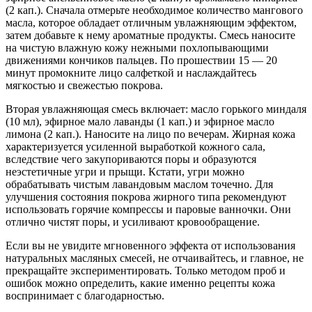
(2 кап.). Сначала отмерьте необходимое количество мангового
масла, которое обладает отличным увлажняющим эффектом,
затем добавьте к нему ароматные продукты. Смесь наносите
на чистую влажную кожу нежными похлопывающими
движениями кончиков пальцев. По прошествии 15 — 20
минут промокните лицо салфеткой и наслаждайтесь
мягкостью и свежестью покрова.
Вторая увлажняющая смесь включает: масло горького миндаля
(10 мл), эфирное мало лаванды (1 кап.) и эфирное масло
лимона (2 кап.). Наносите на лицо по вечерам. Жирная кожа
характеризуется усиленной выработкой кожного сала,
вследствие чего закупориваются поры и образуются
неэстетичные угри и прыщи. Кстати, угри можно
обрабатывать чистым лавандовым маслом точечно. Для
улучшения состояния покрова жирного типа рекомендуют
использовать горячие компрессы и паровые ванночки. Они
отлично чистят поры, и усиливают кровообращение.
Если вы не увидите мгновенного эффекта от использования
натуральных масляных смесей, не отчаивайтесь, и главное, не
прекращайте экспериментировать. Только методом проб и
ошибок можно определить, какие именно рецепты кожа
воспринимает с благодарностью.