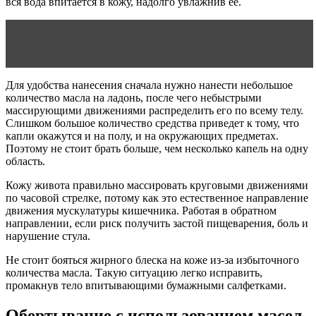
вся вода впитается в кожу, надолго увлажнив ее.
Читать статью
Трудности молодой семьи и способы их
преодоления
Для удобства нанесения сначала нужно нанести небольшое
количество масла на ладонь, после чего небыстрыми
массирующими движениями распределить его по всему телу.
Слишком большое количество средства приведет к тому, что
капли окажутся и на полу, и на окружающих предметах.
Поэтому не стоит брать больше, чем несколько капель на одну
область.
Кожу живота правильно массировать круговыми движениями
по часовой стрелке, потому как это естественное направление
движения мускулатуры кишечника. Работая в обратном
направлении, если риск получить застой пищеварения, боль и
нарушение стула.
Не стоит бояться жирного блеска на коже из-за избыточного
количества масла. Такую ситуацию легко исправить,
промакнув тело впитывающими бумажными салфетками.
Обертывание с использованием масел