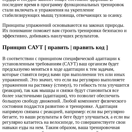
последнее время в программу функциональных тренировок
стали включать и упражнения на укрепление
стабилизирующих мышц туловища, отвечающих за осанку.
Принципы упражнений основываются на законах природы.
Их понимание поможет вам строить тренировки безопасно и
эффективно, добиваясь наилучших результатов.
Принцип САУТ [ править | править код ]
В соответствии с принципом специфической адаптации к
установленным требованиям (САУТ) ваш организм будет
предсказуемо меняться в ходе адаптации к тем задачам,
которые ставятся перед вами при выполнении тех или иных
упражнений. Это значит, что если вы регулярно выполняете
упражнения на растяжку (стимул), то гибкость тела улучшится
(реакция), так как мышцы и связки будут становиться все
более эластичными (адаптация), что позволит обеспечить
большую свободу движений. Любой компонент физического
состояния поддастся развитию и тренировке. Адаптация
напрямую связана с реакцией, например: если вы регулярно
бегаете, то ваши результаты в беге будут улучшаться, а если вы
регулярно катаетесь на велосипеде, то совершенствуете свои
навыки езды на нем. Таким образом, ваша тренировочная