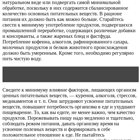
натуральном виде или подвергать самой минимальной
обработке, поскольку в них содержится сбалансированное
количество основных питательных веществ. В рационе
питания их должно быть как можно больше. Старайтесь
свести к минимуму употребление продуктов, подвергшихся
промышленной переработке, содержащих различные добавки
и консерванты, а также жареных блюд и фастфуда.
Потребление кофеина, алкоголя, рафинированного сахара,
молочных продуктов и белков животного происхождения
должно быть умеренным. Кроме того, необходимо регулярно
пить чистую воду.
Читать статью
Тайский бокс для женщин
Сведите к минимуму влияние факторов, лишающих организм
ценных питательных веществ, — курения, алкоголя, стрессов,
медикаментов и т. п. Они затрудняют усвоение питательных
веществ, повышают потребность организма в еде и ухудшают
пищеварение. То, как вы едите, не менее важно, чем качество
продуктов. Пережевывать пищу надо медленно и тщательно,
соблюдать режим питания, давать организму время на
усвоение полезных веществ и формировать в себе
положительное отношение к еде. Не пытайтесь