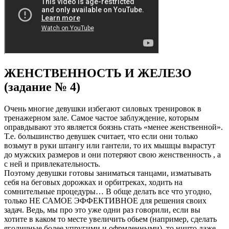
ЖЕНСТВЕННОСТЬ И ЖЕЛЕЗО
(задание № 4)
Очень многие девушки избегают силовых тренировок в
тренажерном зале. Самое частое заблуждение, которым
оправдывают это является боязнь стать «менее женственной».
Т.е. большинство девушек считает, что если они только
возьмут в руки штангу или гантели, то их мышцы вырастут
до мужских размеров и они потеряют свою женственность , а
с ней и привлекательность.
Поэтому девушки готовы заниматься танцами, изматывать
себя на беговых дорожках и орбитреках, ходить на
сомнительные процедуры… В обще делать все что угодно,
только НЕ САМОЕ ЭФФЕКТИВНОЕ для решения своих
задач. Ведь, мы про это уже одни раз говорили, если вы
хотите в каком то месте увеличить обьем (например, сделать
ягодичные более упругими и офрмленными), то ничто даже