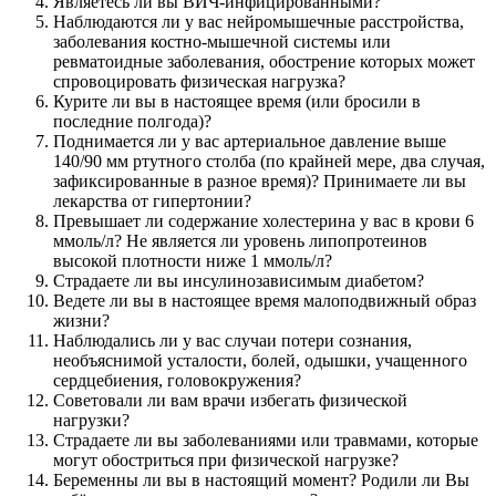
Являетесь ли вы ВИЧ-инфицированными?
Наблюдаются ли у вас нейромышечные расстройства,
заболевания костно-мышечной системы или
ревматоидные заболевания, обострение которых может
спровоцировать физическая нагрузка?
Курите ли вы в настоящее время (или бросили в
последние полгода)?
Поднимается ли у вас артериальное давление выше
140/90 мм ртутного столба (по крайней мере, два случая,
зафиксированные в разное время)? Принимаете ли вы
лекарства от гипертонии?
Превышает ли содержание холестерина у вас в крови 6
ммоль/л? Не является ли уровень липопротеинов
высокой плотности ниже 1 ммоль/л?
Страдаете ли вы инсулинозависимым диабетом?
Ведете ли вы в настоящее время малоподвижный образ
жизни?
Наблюдались ли у вас случаи потери сознания,
необъяснимой усталости, болей, одышки, учащенного
сердцебиения, головокружения?
Советовали ли вам врачи избегать физической
нагрузки?
Страдаете ли вы заболеваниями или травмами, которые
могут обостриться при физической нагрузке?
Беременны ли вы в настоящий момент? Родили ли Вы