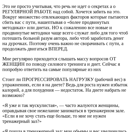
Это не просто учитывая, что речь не идет о секретах а о
РЕГУЛЯРНОЙ РАБОТЕ над собой. Хочется забить на это.
Вокруг множество отвлекающих факторов которые пытаются
сбить вас с пути, нашептывая о «более продвинутых
методиках» или диетах. НО к сожалению все новые и
продвинутые методики чаще всего служат либо для того чтоб
потешить больной разум автора, либо чтоб заработать денег
на дурочках. Поэтому очень важно не сворачивать с пути, а
продолжать двигаться ВПЕРЕД.
Мне регулярно приходится слышать массу вопросов ОТ
ЖЕНЩИН по поводу силового тренинга и диет. Сейчас я
попробую ответить на самые популярные из них
Стоит ли ПРОГРЕССИРОВАТЬ НАГРУЗКУ (рабочий вес) в
упражнениях, если я на диете? Ведь для роста нужен избыток
калорий, а для похудения — недостаток. На диете набрать не
возможно?
«Я уже и так мускулистая», — часто жалуются женщины,
оправдывая свое нежелание заниматься в тренажерном зале.
«Если я не хочу стать еще больше, то мне не нужен
тренажерный зал?»
«Я пошла в тренажерный зал: мои обьемы и вес увеличились,