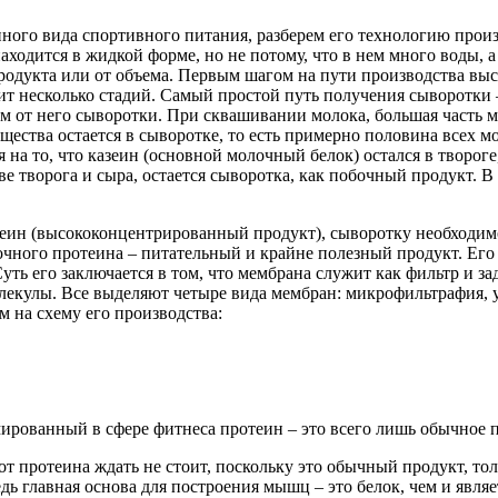
ного вида спортивного питания, разберем его технологию произ
ходится в жидкой форме, но не потому, что в нем много воды, а
родукта или от объема. Первым шагом на пути производства выс
дит несколько стадий. Самый простой путь получения сыворотки
 от него сыворотки. При сквашивании молока, большая часть мол
щества остается в сыворотке, то есть примерно половина всех м
 на то, что казеин (основной молочный белок) остался в твороге
 творога и сыра, остается сыворотка, как побочный продукт. В 
теин (высококонцентрированный продукт), сыворотку необходим
очного протеина – питательный и крайне полезный продукт. Его
уть его заключается в том, что мембрана служит как фильтр и 
екулы. Все выделяют четыре вида мембран: микрофильтрафия, у
м на схему его производства:
амированный в сфере фитнеса протеин – это всего лишь обычное 
т протеина ждать не стоит, поскольку это обычный продукт, тол
едь главная основа для построения мышц – это белок, чем и являе