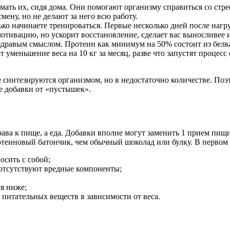
имать их, сидя дома. Они помогают организму справиться со ст
ну, но не делают за него всю работу.
ько начинаете тренироваться. Первые несколько дней после нагр
мотивацию, но ускорит восстановление, сделает вас выносливее
дравым смыслом. Протеин как минимум на 50% состоит из белка,
уменьшение веса на 10 кг за месяц, разве что запустят процесс 
 синтезируются организмом, но в недостаточно количестве. По
е добавки от «пустышек».
права к пище, а еда. Добавки вполне могут заменить 1 прием п
теиновый батончик, чем обычный шоколад или булку. В первом с
осить с собой;
е отсутствуют вредные компоненты;
ся ниже;
 питательных веществ в зависимости от веса.