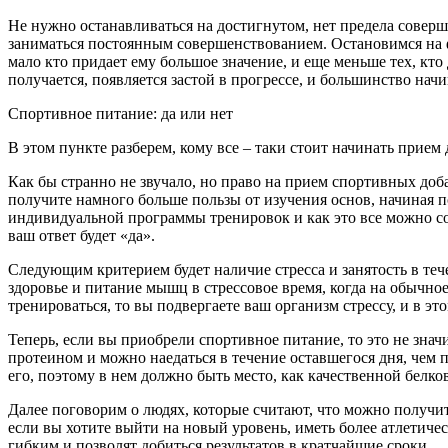
Не нужно останавливаться на достигнутом, нет предела соверше
заниматься постоянным совершенствованием. Остановимся на ф
мало кто придает ему большое значение, и еще меньше тех, кто
получается, появляется застой в прогрессе, и большинство нач
Спортивное питание: да или нет
В этом пункте разберем, кому все – таки стоит начинать прием
Как бы странно не звучало, но право на прием спортивных доб
получите намного больше пользы от изучения основ, начиная 
индивидуальной программы тренировок и как это все можно со
ваш ответ будет «да».
Следующим критерием будет наличие стресса и занятость в те
здоровье и питание мышц в стрессовое время, когда на обычное
тренироваться, то вы подвергаете ваш организм стрессу, и в 
Теперь, если вы приобрели спортивное питание, то это не знач
протеином и можно наедаться в течение оставшегося дня, чем 
его, поэтому в нем должно быть место, как качественной белко
Далее поговорим о людях, которые считают, что можно получит
если вы хотите выйти на новый уровень, иметь более атлетичес
гибким и позволят добиться результатов в кратчайшие сроки.