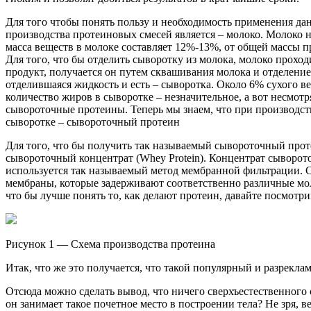
Для того чтобы понять пользу и необходимость применения дан
производства протеиновых смесей является – молоко. Молоко на
масса веществ в молоке составляет 12%-13%, от общей массы п
Для того, что бы отделить сыворотку из молока, молоко прохо
продукт, получается он путем сквашивания молока и отделением
отделившаяся жидкость и есть – сыворотка. Около 6% сухого ве
количество жиров в сыворотке – незначительное, а вот несмотря
сывороточные протеины. Теперь мы знаем, что при производстве
сыворотке – сывороточный протеин
Для того, что бы получить так называемый сывороточный про
сывороточный концентрат (Whey Protein). Концентрат сыворот
используется так называемый метод мембранной фильтрации. С
мембраны, которые задерживают соответственно различные мол
что бы лучше понять то, как делают протеин, давайте посмотри
Рисунок 1 — Схема производства протеина
Итак, что же это получается, что такой популярный и разрекл
Отсюда можно сделать вывод, что ничего сверхъестественного о
он занимает такое почетное место в построении тела? Не зря, в