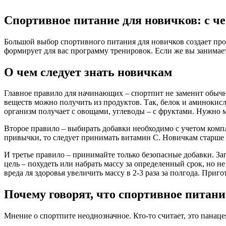
Спортивное питание для новичков: с че
Большой выбор спортивного питания для новичков создает проб
формирует для вас программу тренировок. Если же вы занимает
О чем следует знать новичкам
Главное правило для начинающих – спортпит не заменит обычн
веществ можно получить из продуктов. Так, белок и аминокис
организм получает с овощами, углеводы – с фруктами. Нужно м
Второе правило – выбирать добавки необходимо с учетом комплек
привычки, то следует принимать витамин C. Новичкам старше 
И третье правило – принимайте только безопасные добавки. Зап
цель – похудеть или набрать массу за определенный срок, но не
вреда ля здоровья увеличить массу в 2-3 раза за полгода. Приго
Почему говорят, что спортивное питание
Мнение о спортпите неоднозначное. Кто-то считает, это панаце