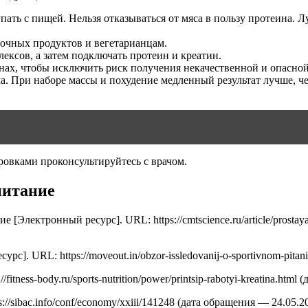
ать с пищей. Нельзя отказываться от мяса в пользу протеина. 
чных продуктов и вегетарианцам.
ксов, а затем подключать протеин и креатин.
нах, чтобы исключить риск получения некачественной и опасной
ма. При наборе массы и похудение медленный результат лучше, ч
для чего
ровками проконсультируйтесь с врачом.
питание
лектронный ресурс]. URL: https://cmtscience.ru/article/prostaya
. URL: https://moveout.in/obzor-issledovanij-o-sportivnom-pitani
ness-body.ru/sports-nutrition/power/printsip-rabotyi-kreatina.html
/sibac.info/conf/economy/xxiii/141248 (дата обращения — 24.05.20