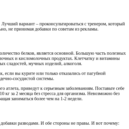
. Лучший вариант – проконсультироваться с тренером, который
ьно, не принимая добавки по советам из рекламы.
личество белков, является основной. Большую часть полезных
молочных и кисломолочных продуктах. Клетчатку и витамины
ых сладостей, мучных изделий, алкоголя.
к, если вы курите или только отказались от пагубной
рдечно-сосудистой системы.
о атлета, приведут к серьезным заболеваниям. Поставьте себе
0 кг за 2 месяца без стресса для организма. Невозможно без
ращая заниматься более чем на 1-2 недели.
 добавки разводами. И обе стороны не правы. И вот почему: