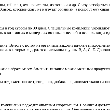
, гейнеры, аминокислоты, изотоники и др. Сразу разобраться в 
авок, которые сразу не нагрузят организм, а помогут ему справ
 в год курсом по 30 дней. Специальные комплексы укрепляют
ть в витаминах и минералах возникает весной и осенью, когда и
ление. Вместе с потом из организма выходят важные микроэлем
вки, в которых содержатся витамины группы B, A, C, E. Допол
ожно набрать массу. Заменить питание можно мясными продуктами
ь.
вы отдыхаете после тренировок, добавка наращивает ткани на 
 комбинация подходит опытным спортсменам. Новичкам достато
мом и принимать их можно в виде капсул. Они выручают в ситуа