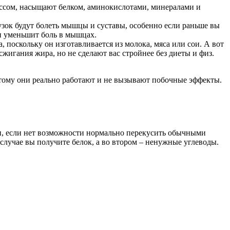
рессом, насыщают белком, аминокислотами, минералами и
узок будут болеть мышцы и суставы, особенно если раньше вы
 и уменьшит боль в мышцах.
 поскольку он изготавливается из молока, мяса или сои. А вот
сжигания жира, но не сделают вас стройнее без диеты и физ.
этому они реально работают и не вызывают побочные эффекты.
ищи, если нет возможности нормально перекусить обычными
лучае вы получите белок, а во втором – ненужные углеводы.