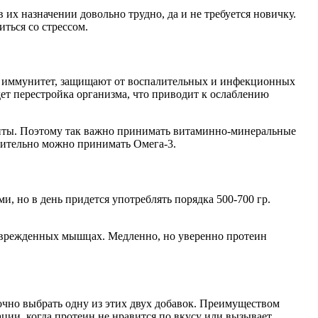
их назначении довольно трудно, да и не требуется новичку.
иться со стрессом.
 иммунитет, защищают от воспалительных и инфекционных
дет перестройка организма, что приводит к ослаблению
енты. Поэтому так важно принимать витаминно-минеральные
нительно можно принимать Омега-3.
, но в день придется употреблять порядка 500-700 гр.
поврежденных мышцах. Медленно, но уверенно протеин
чно выбрать одну из этих двух добавок. Преимуществом
ции, когда протеин не нравится по вкусу или вызывает