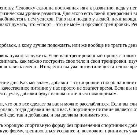
нству. Человеку склонна постоянная тяга к развитию, ведь у нег
изическом уровне развития. Для этого есть такой прекрасный ви
 добивается в нем успехов. Рано или поздно у людей, начинающи
инают думать, что «спорт – это не мое» и бросают тренировки. Р
 добавок, а кому лучше подождать, или же вообще не тратить ден
авок нужно заслужить. Если ваш тренировочный процесс только н
понимать, как можно построить свое тело и свои тренировки, и
поставить вместе. Итак, если вы уже посвятили достаточное в
чение дня. Как мы знаем, добавки – это хороший способ наполн
 качественное питание у нас просто не хватает время. Если вы н
этом случае, добавки будут вашим отличным помощником.
ит, что оно все сделает за вас и можно расслабляться. Если вы с
попало, тогда добавки не для вас. Спортивное питание является
вой еде, так и добавкам, и вы должны понимать это.
ь хорошую спортивную форму без применения спортивных добавок.
кую форму, тренироваться усерднее и, возможно, принимать учас