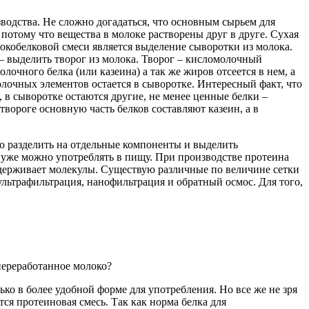
водства. Не сложно догадаться, что основным сырьем для
 потому что вещества в молоке растворены друг в друге. Сухая
окобелковой смеси является выделение сыворотки из молока.
 – выделить творог из молока. Творог – кисломолочный
очного белка (или казеина) а так же жиров отсеется в нем, а
олочных элементов остается в сыворотке. Интересный факт, что
, в сыворотке остаются другие, не менее ценные белки –
твороге основную часть белков составляют казеин, а в
о разделить на отдельные компоненты и выделить
 уже можно употреблять в пищу. При производстве протеина
задерживает молекулы. Существую различные по величине сетки
льтрафильтрация, нанофильтрация и обратный осмос. Для того,
переработанное молоко?
ько в более удобной форме для употребления. Но все же не зря
тся протеиновая смесь. Так как норма белка для