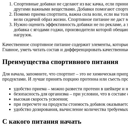
Спортивные добавки не сделают из вас качка, если прин
другими важными веществами. Добавки помогают спортсме
Помимо приема спортпита, важна сила воли, если вы тол
вели сидячий образ жизни. Спортивное питание не даст 
Нужно оценить эффективность добавки не по рекламе, а з
добавка с ягодами годжи, производители которой обещают 
нагрузок.
Качественное спортивное питание содержит элементы, которые
Главное, уметь читать состав и дифференцировать качественны
Преимущества спортивного питания
Для начала, запомните, что спортпит – это не химическая при
продуктами. И лучше принять порцию протеина или съесть про
удобство приема – можно развести протеин в шейкере и н
безопасность для организма – при условии, что в состав
высокая скорость усвоения;
при пересчете на продукты стоимость добавок оказывает
удобство дозирования, вычисление количества требуемых
С какого питания начать