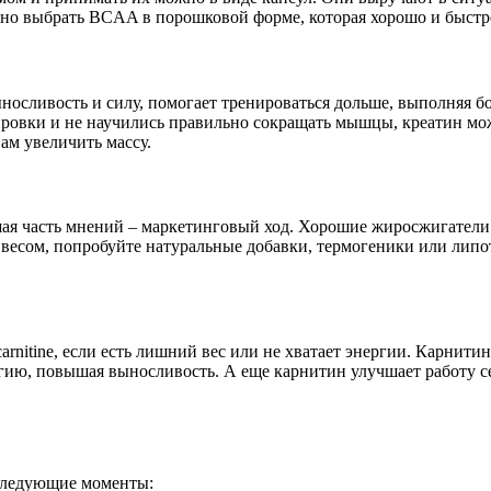
о выбрать BCAA в порошковой форме, которая хорошо и быстро 
ыносливость и силу, помогает тренироваться дольше, выполняя 
ровки и не научились правильно сокращать мышцы, креатин мож
ам увеличить массу.
я часть мнений – маркетинговый ход. Хорошие жиросжигатели д
м весом, попробуйте натуральные добавки, термогеники или лип
rnitine, если есть лишний вес или не хватает энергии. Карнити
ргию, повышая выносливость. А еще карнитин улучшает работу с
следующие моменты: