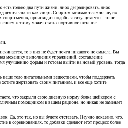
о есть только два пути жизни: либо деградировать, либо
д деятельности как спорт. Спортом занимаются многие, но
х спортсменов, происходит подобная ситуация: что – то не
ешением к этому может стать спортивное питание.
ьги.
ачинается, то в них не будет почти никакого не смысла. Вы
зучая механику выполнения упражнений, составление
ремя улучшению формы и готовы выйти на новый уровень, тогда
ить наше тело питательными веществами, чтобы поддержать
е хотите жертвовать своим питанием, и все еще хотите
читаете, что закрыли свою дневную норму белка шейкером с
 отличным помощником в вашем рационе, но никак не заменяет
 Да, это так, но вы будете отставать. Научно доказано, что,
тие в соревнованиях, то добавки сделают этот процесс более