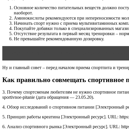
Основное количество питательных веществ должно поступ
наоборот.
Аминокислоты рекомендуются при непереносимости моло
Начинать спорт нужно с приема мультивитаминных компле
Покупайте добавки только в специализированных магази
Отсутствие результата в первый месяц тренировки – нор
Не превышайте рекомендованную дозировку.
Читать статью
Топ-10 спортивных добавок: что, кому и 
Ну и главный совет – перед началом приема спортпита и трени
Как правильно совмещать спортивное 
3. Почему спортсменам любителям не нужно спортивное питание [Э
sportivnoe-pitanie (дата обращения — 23.05.20).
4. Обзор исследований о спортивном питании [Электронный ресурс]
5. Принцип работы креатина [Электронный ресурс]. URL: https://fit
6. Анализ спортивного рынка [Электронный ресурс]. URL: https:/