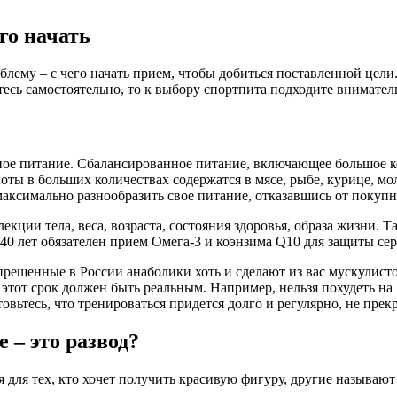
го начать
лему – с чего начать прием, чтобы добиться поставленной цели
есь самостоятельно, то к выбору спортпита подходите внимател
ое питание. Сбалансированное питание, включающее большое ко
лоты в больших количествах содержатся в мясе, рыбе, курице, 
аксимально разнообразить свое питание, отказавшись от покупн
ции тела, веса, возраста, состояния здоровья, образа жизни. Та
40 лет обязателен прием Омега-3 и коэнзима Q10 для защиты се
рещенные в России анаболики хоть и сделают из вас мускулистог
 этот срок должен быть реальным. Например, нельзя похудеть на 1
товьтесь, что тренироваться придется долго и регулярно, не прек
 – это развод?
я для тех, кто хочет получить красивую фигуру, другие называют