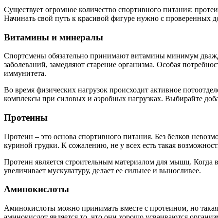
Существует огромное количество спортивного питания: протеины
Начинать свой путь к красивой фигуре нужно с проверенных доб
Витамины и минералы
Спортсмены обязательно принимают витамины минимум дважды
заболеваний, замедляют старение организма. Особая потребнос
иммунитета.
Во время физических нагрузок происходит активное потоотде
комплексы при силовых и аэробных нагрузках. Выбирайте доба
Протеины
Протеин – это основа спортивного питания. Без белков невозм
куриной грудки. К сожалению, не у всех есть такая возможност
Протеин является строительным материалом для мышц. Когда 
увеличивает мускулатуру, делает ее сильнее и выносливее.
Аминокислоты
Аминокислоты можно принимать вместе с протеином, но такая
аминокислот является то, что они хорошо усваиваются организ