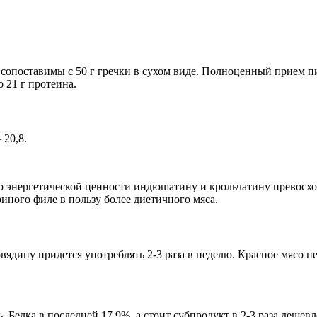
 сопоставимы с 50 г гречки в сухом виде. Полноценный прием 
 21 г протеина.
 20,8.
 энергетической ценности индюшатину и крольчатину превосход
иного филе в пользу более диетичного мяса.
дину придется употреблять 2-3 раза в неделю. Красное мясо пе
Белка в последней 17,9%, а стоит субпродукт в 2-3 раза дешевл