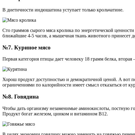
В диетичности индюшатина уступает только крольчатине.
Сто граммов сырого мяса кролика по энергетической ценности
ближайшие 4-5 часов, а мышечная ткань животного принесет до
№7. Куриное мясо
Первая категория птицы дает человеку 18 грамм белка, вторая –
Хорош продукт доступностью и демократичной ценой. А вот по
ограничениями по калорийности имеет смысл отказаться от кур
№8. Говядина
Чтобы дать организму незаменимые аминокислоты, постную говя
Продукт богат железом, цинком и витамином В12.
В целях экономии говядину можно заменить на говяжью печень. 