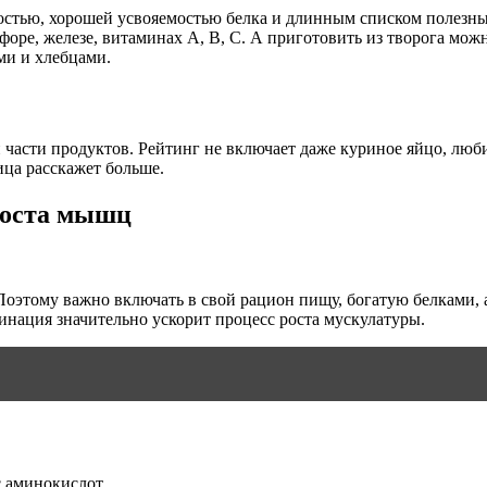
остью, хорошей усвояемостью белка и длинным списком полезны
оре, железе, витаминах А, В, С. А приготовить из творога можно
ми и хлебцами.
 части продуктов. Рейтинг не включает даже куриное яйцо, лю
ица расскажет больше.
роста мышц
этому важно включать в свой рацион пищу, богатую белками, а
инация значительно ускорит процесс роста мускулатуры.
с аминокислот.