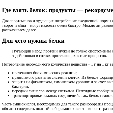
Где взять белок: продукты — рекордсм
Для спортсменов и худеющих потребление ежедневной нормы б
творог и яйца – могут надоесть очень быстро. Можно ли разноо
рассказываем далее.
Для чего нужны белки
Пугающий народ протеин нужен не только спортсменам и
задействован в сотнях протекающих в теле процессов.
Потребление необходимого количества вещества – 1 г на 1 кг ве
протекания биохимических реакций;
правильного развития систем и клеток. Из белков формиру
защиты на физическом, химическом уровнях и за счет вы
бактерии;
передачи сигналов между клетками. Пептидные сообщения
транспортировки важных соединений. Так, белок гемогло
Часть аминокислот, необходимых для такого разнообразия про
обязаны содержать полный набор аминокислот – вносить разно