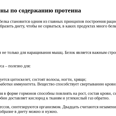
ены по содержанию протеина
елка становится одним из главных принципов построения рацио
бразить диету, чтобы не сорваться, в каких продуктах много бел
 не только для наращивания мышц. Белок является важным стро
са – полезно для:
ется цитоскелет, состоят волосы, ногти, хрящи;
работки иммунитета. Вещество способствует свертыванию крови,
 в форме гормонов способны повлиять на рост, состав крови, с
бин доставляет кислород к тканям и углекислый газ обратно.
цессов, синтезируются организмом. Двадцать считаются незамен
образие в диету можно и нужно.