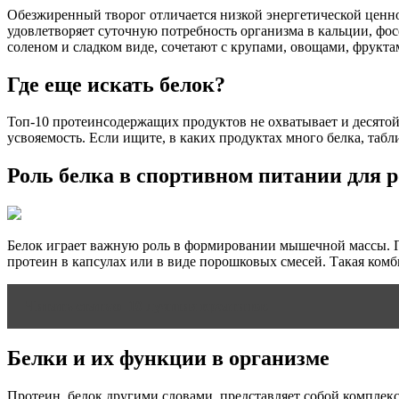
Обезжиренный творог отличается низкой энергетической ценн
удовлетворяет суточную потребность организма в кальции, фосф
соленом и сладком виде, сочетают с крупами, овощами, фрукта
Где еще искать белок?
Топ-10 протеинсодержащих продуктов не охватывает и десятой
усвояемость. Если ищите, в каких продуктах много белка, табл
Роль белка в спортивном питании для 
Белок играет важную роль в формировании мышечной массы. По
протеин в капсулах или в виде порошковых смесей. Такая комб
Читать статью
10 лучших креатинов
Белки и их функции в организме
Протеин, белок другими словами, представляет собой комплек