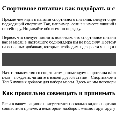
Спортивное питание: как подобрать и с
Прежде чем идти в магазин спортивного питания, следует опре
подходящий спортпит. Так, например, если вы имеете лишний в
не гейнеру. Но давайте обо всем по порядку.
Первое, что следует помнить новичкам, что спортивное питани
вас за месяц в настоящего бодибилдера им не под силу. Поэтом
на основных добавках, которые необходимы для роста мышц и
Читать статью
Спортпит для боксёров и прочих бойцов
Начать знакомство со спортпитом рекомендуем с протеина и/ил
цель – похудеть, читайте в нашей другой статье – Спортивное п
Топ 5 лучших добавок для набора массы. Здесь же мы поговор
Как правильно совмещать и принимать
Если в вашем рационе присутствуют несколько видов спортивно
совместном приеме, а некоторые, наоборот, мешают друг другу 