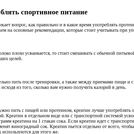
блять спортивное питание
кает вопрос, как правильно и в какое время употреблять проте
жем на основные рекомендации, которые стоит учитывать при уп
локо плохо усваивается, то стоит смешивать с обычной питьево
аших целей.
ельно пить после тренировки, а также между приемами пищи и с 
исходя из того, сколько вам нужно получить калорий в день.
жно пить с пищей или протеином, креатин лучше употреблять отд
ой. Креатин в отдельном виде или с транспортной системой усво
рамм креатина на 1 стакан сока. Если креатин идет с транспорт
менят виноградный сок. Креатин пьется отдельно от всего, чтоб
 используются для этого же.