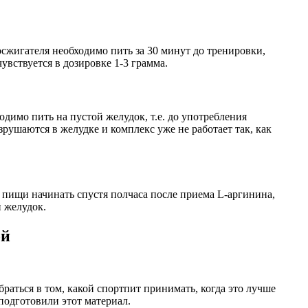
осжигателя необходимо пить за 30 минут до тренировки,
вствуется в дозировке 1-3 грамма.
димо пить на пустой желудок, т.е. до употребления
рушаются в желудке и комплекс уже не работает так, как
м пищи начинать спустя полчаса после приема L-аргинина,
й желудок.
ой
аться в том, какой спортпит принимать, когда это лучше
подготовили этот материал.