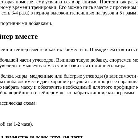
которая помогает ему усваиваться в организме. Протеин как раз 
тному времени тренировки. Его можно пить вместе с протеином 
 есть 3-4 раза) в период высокоинтенсивных нагрузок и 5 грамм
спортивными добавками.
йнер вместе
н и гейнер вместе и как их совместить. Прежде чем ответить на
большой части углеводов. Выпивая такую добавку, спортсмен м
 увеличить мышечную массу и избавиться от лишнего жира.
 белки, жиры, медленные или быстрые углеводы (в зависимости 
х добавок вместе дает хорошие результаты в процессе наращив
 набрать массу и обеспечить необходимый для этого профицит 
ой калорийности с гейнером легко набрать лишние килограммы.
ссическая схема:
 (за 1-2 часа).
 вместе и как это делать