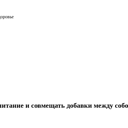
доровье
итание и совмещать добавки между соб