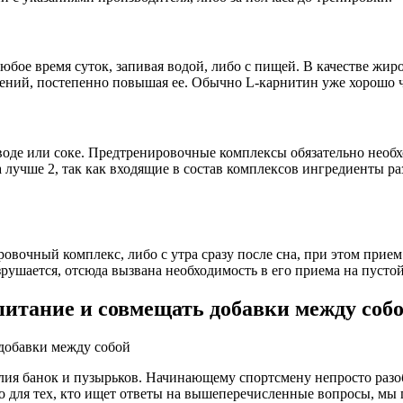
юбое время суток, запивая водой, либо с пищей. В качестве жир
ений, постепенно повышая ее. Обычно L-карнитин уже хорошо чу
воде или соке. Предтренировочные комплексы обязательно необхо
лучше 2, так как входящие в состав комплексов ингредиенты раз
ровочный комплекс, либо с утра сразу после сна, при этом прие
зрушается, отсюда вызвана необходимость в его приема на пусто
итание и совмещать добавки между соб
ия банок и пузырьков. Начинающему спортсмену непросто разобр
о для тех, кто ищет ответы на вышеперечисленные вопросы, мы 