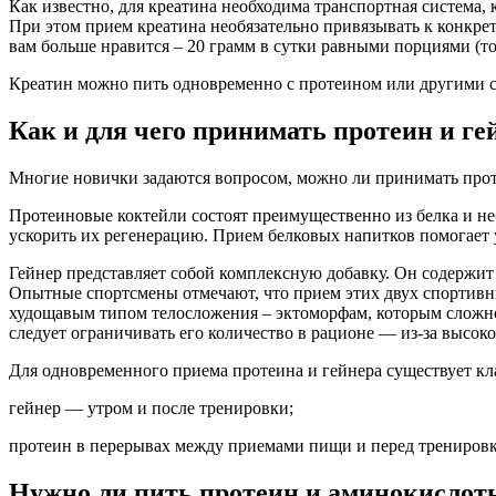
Как известно, для креатина необходима транспортная система, 
При этом прием креатина необязательно привязывать к конкре
вам больше нравится – 20 грамм в сутки равными порциями (то
Креатин можно пить одновременно с протеином или другими 
Как и для чего принимать протеин и ге
Многие новички задаются вопросом, можно ли принимать протеи
Протеиновые коктейли состоят преимущественно из белка и не
ускорить их регенерацию. Прием белковых напитков помогает
Гейнер представляет собой комплексную добавку. Он содержит
Опытные спортсмены отмечают, что прием этих двух спортивны
худощавым типом телосложения – эктоморфам, которым сложно
следует ограничивать его количество в рационе — из-за высок
Для одновременного приема протеина и гейнера существует кла
гейнер — утром и после тренировки;
протеин в перерывах между приемами пищи и перед тренировкой
Нужно ли пить протеин и аминокислоты