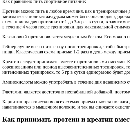
Как правильно пить спортивное питание:
Протеин можно пить в любое время дня, как в тренировочные д
заниматься с полным желудком может быть опасно для здоровья.
схема приема для протеина: от 1 до 3-х раз в сутки, в зависи
в течение 4 часов после тренировки, для максимальной стимул
Казеиновый протеин является медленным белком. Его можно п
Гейнер лучше всего пить сразу после тренировки, чтобы быст
пищи. Классическая схема приема: 1-2 раза в день между прие
Креатин следует принимать вместе с протеиновыми смесями. Кл
соревнованиям или период высокоинтенсивных тренировок, то
интенсивных тренировок, то 5 гр в сутки единоразово будет до
Аминокислоты можно употреблять в течение дня независимо от
Глютамин является достаточно нестабильной добавкой, поэтому
Карнитин практически во всех схемах приема пьют за полчаса 
накапливается в мышечном волокне, и так вы снижаете окисли
Как принимать протеин и креатин вмес