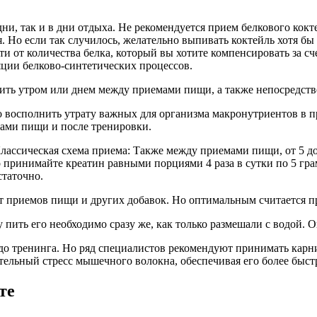
ни, так и в дни отдыха. Не рекомендуется прием белкового кокт
 Но если так случилось, желательно выпивать коктейль хотя бы з
мости от количества белка, который вы хотите компенсировать з
яции белково-синтетических процессов.
ить утром или днем между приемами пищи, а также непосредств
ро восполнить утрату важных для организма макронутриентов в 
мами пищи и после тренировки.
ассическая схема приема: Также между приемами пищи, от 5 до 
 принимайте креатин равными порциями 4 раза в сутки по 5 гр
статочно.
 приемов пищи и других добавок. Но оптимальным считается пр
 пить его необходимо сразу же, как только размешали с водой. 
до тренинга. Но ряд специалистов рекомендуют принимать карни
тельный стресс мышечного волокна, обеспечивая его более быст
те