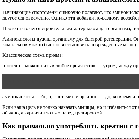
Начинающие спортсмены ошибочно полагают, что аминокислотн
другое одновременно. Однако эти добавки по-разному воздейст
Протеин является строительным материалом для организма, по
Аминокислоты нужны организму для быстрой регенерации. Они
комплексов можно быстро восстановить поврежденные мышцы,
Классическая схема приема:
протеин – можно пить в любое время суток — утром, между пр
Читать статью
Спортпит для суставов и связок: что вы
аминокислоты — бцаа, глютамин и аргинин — до, во время и п
Если ваша цель не только накачать мышцы, но и избавиться от
обычно, а карнитин только перед тренировкой.
Как правильно употреблять креатин с 