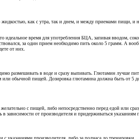
жидкостью, как с утра, так и днем, и между приемами пищи, и н
то идеальное время для употребления БЦА, запивая вводом, со
вовался, за один прием необходимо пить около 5 грамм. А вообщ
дете от них.
димо размешивать в воде и сразу выпивать. Глютамин лучше пит
 или обычной пищей. Дозировка глютамина должна быть от 5 до 2
 желательно с пищей, либо непосредственно перед едой или сраз
 в зависимости от производителя и придерживаться указаниям 
и с указаниями производителя, либо за полчаса до тренировки.