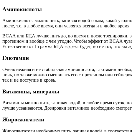
Аминокислоты
Аминокислоты можно пить, запивая водой соком, какой угодно 
после, т.е. в любое время, они усвоятся всегда и в любое время.
BCAA или БЦА лучше пить до, во время и после тренировки, э
протеином и вообще с чем угодно. Чтобы эффект от BCAA чувст
Естественно от 1 грамма БЦА эффект будет, но не тот, что вы ж
Глютамин
Очень нежная и не стабильная аминокислота, глютамин необхо
ночь, но также можно смешивать его с протеином или гейнером
так и не поступив в кровь.
Витамины, минералы
Витамины можно пить, запивая водой, в любое время суток, но
лучше усваиваются. Дозировки витаминов необходимо смотреть
Жиросжигатели
Жиросжигатели необходимо пить, запивая водой, в соответстви