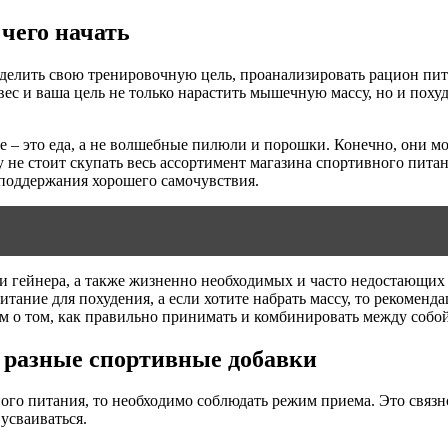
 чего начать
делить свою тренировочную цель, проанализировать рацион пита
ес и ваша цель не только нарастить мышечную массу, но и похуд
е – это еда, а не волшебные пилюли и порошки. Конечно, они мо
у не стоит скупать весь ассортимент магазина спортивного пита
 поддержания хорошего самочувствия.
и гейнера, а также жизненно необходимых и часто недостающих 
итание для похудения, а если хотите набрать массу, то рекоменд
им о том, как правильно принимать и комбинировать между собо
 разные спортивные добавки
го питания, то необходимо соблюдать режим приема. Это связно
усваиваться.