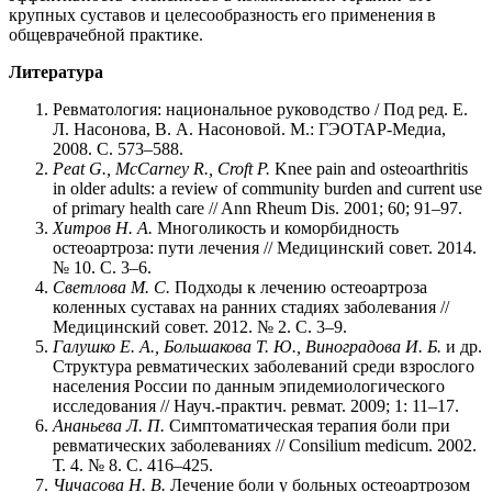
крупных суставов и целесообразность его применения в
общеврачебной практике.
Литература
Ревматология: национальное руководство / Под ред. Е.
Л. Насонова, В. А. Насоновой. М.: ГЭОТАР-Медиа,
2008. С. 573–588.
Peat G., McCarney R., Croft P.
Knee pain and osteoarthritis
in older adults: a review of community burden and current use
of primary health care // Ann Rheum Dis. 2001; 60; 91–97.
Хитров Н. А.
Многоликость и коморбидность
остеоартроза: пути лечения // Медицинский совет. 2014.
№ 10. С. 3–6.
Светлова М. С.
Подходы к лечению остеоартроза
коленных суставах на ранних стадиях заболевания //
Медицинский совет. 2012. № 2. С. 3–9.
Галушко Е. А., Большакова Т. Ю., Виноградова И. Б.
и др.
Структура ревматических заболеваний среди взрослого
населения России по данным эпидемиологического
исследования // Науч.-практич. ревмат. 2009; 1: 11–17.
Ананьева Л. П.
Симптоматическая терапия боли при
ревматических заболеваниях // Consilium medicum. 2002.
Т. 4. № 8. С. 416–425.
Чичасова Н. В.
Лечение боли у больных остеоартрозом