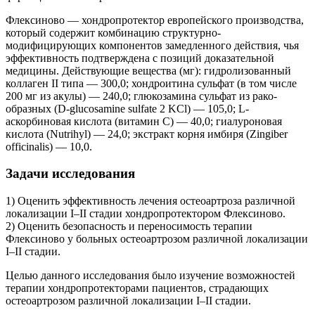
Флексиново — хондропротектор европейского производства,
который содержит комбинацию структурно-
модифицирующих компонентов замедленного действия, чья
эффективность подтверждена с позиций доказательной
медицины. Действующие вещества (мг): гидролизованный
коллаген II типа — 300,0; хондроитина сульфат (в том числе
200 мг из акулы) — 240,0; глюкозамина сульфат из рако­
образных (D-glucosamine sulfate 2 KCl) — 105,0; L-
аскорбиновая кислота (витамин С) — 40,0; гиалуроновая
кислота (Nutrihyl) — 24,0; экстракт корня имбиря (Zingiber
officinalis) — 10,0.
Задачи исследования
1) Оценить эффективность лечения остеоартроза различной
локализации I–II стадии хондропротектором Флексиново.
2) Оценить безопасность и переносимость терапии
Флексиново у больных остеоартрозом различной локализации
I–II стадии.
Целью данного исследования было изучение возможностей
терапии хондропротекторами пациентов, страдающих
остеоартрозом различной локализации I–II стадии.