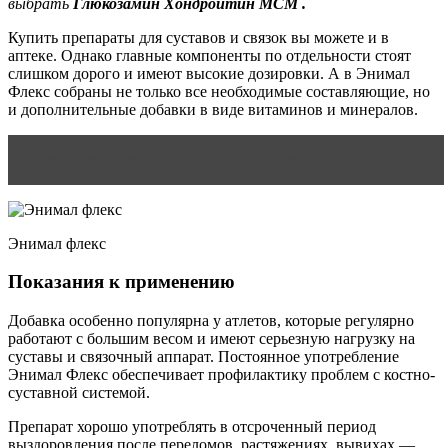
выбрать
Глюкозамин Хондроитин МСМ .
Купить препараты для суставов и связок вы можете и в
аптеке. Однако главные компоненты по отдельности стоят
слишком дорого и имеют высокие дозировки. А в Энимал
Флекс собраны не только все необходимые составляющие, но
и дополнительные добавки в виде витаминов и минералов.
Читать статью
Мифы и правда о сукралозе
Энимал флекс
Показания к применению
Добавка особенно популярна у атлетов, которые регулярно
работают с большим весом и имеют серьезную нагрузку на
суставы и связочный аппарат. Постоянное употребление
Энимал Флекс обеспечивает профилактику проблем с костно-
суставной системой.
Препарат хорошо употреблять в отсроченный период
выздоровления после переломов, растяжениях, вывихах —