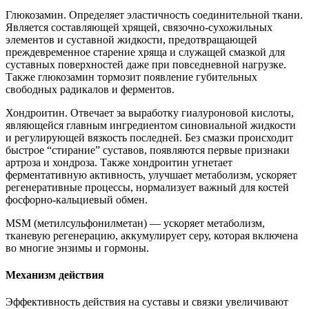
Глюкозамин. Определяет эластичность соединительной ткани.
Является составляющей хрящей, связочно-сухожильных
элементов и суставной жидкости, предотвращающей
преждевременное старение хряща и служащей смазкой для
суставных поверхностей даже при повседневной нагрузке.
Также глюкозамин тормозит появление губительных
свободных радикалов и ферментов.
Хондроитин. Отвечает за выработку гиалуроновой кислоты,
являющейся главным ингредиентом синовиальной жидкости
и регулирующей вязкость последней. Без смазки происходит
быстрое “стирание” суставов, появляются первые признаки
артроза и хондроза. Также хондроитин угнетает
ферментативную активность, улучшает метаболизм, ускоряет
регенеративные процессы, нормализует важный для костей
фосфорно-кальциевый обмен.
MSM (метилсульфонилметан) — ускоряет метаболизм,
тканевую регенерацию, аккумулирует серу, которая включена
во многие энзимы и гормоны.
Механизм действия
Эффективность действия на суставы и связки увеличивают