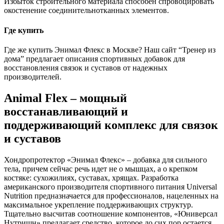
Избыток строительного материала способен спровоцировать
окостенение соединительнотканных элементов.
Где купить
Где же купить Энимал Флекс в Москве? Наш сайт “Тренер из
дома” предлагает описания спортивных добавок для
восстановления связок и суставов от надежных
производителей.
Animal Flex – мощный
восстанавливающий и
поддерживающий комплекс для связок
и суставов
Хондропротектор «Энимал Флекс» – добавка для сильного
тела, причем сейчас речь идет не о мышцах, а о крепком
костяке: сухожилиях, суставах, хрящах. Разработка
американского производителя спортивного питания Universal
Nutrition предназначается для профессионалов, нацеленных на
максимальное укрепление поддерживающих структур.
Тщательно высчитав соотношение компонентов, «Юниверсал
Нутришн» предлагает средство, которое до сих пор остается