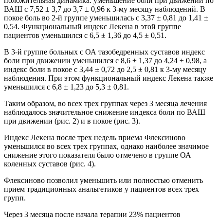
положительная динамика: уменьшение боли при движении по
ВАШ с 7,52 ± 3,7 до 3,7 ± 0,96 к 3-му месяцу наблюдений. В
покое боль во 2-й группе уменьшилась с 3,37 ± 0,81 до 1,41 ±
0,54. Функциональный индекс Лекена в этой группе
пациентов уменьшился с 6,5 ± 1,36 до 4,5 ± 0,51.
В 3-й группе больных с ОА тазобедренных суставов индекс
боли при движении уменьшился с 8,6 ± 1,37 до 4,24 ± 0,98, а
индекс боли в покое с 3,44 ± 0,72 до 2,5 ± 0,81 к 3-му месяцу
наблюдения. При этом функциональный индекс Лекена также
уменьшился с 6,8 ± 1,23 до 5,3 ± 0,81.
Таким образом, во всех трех группах через 3 месяца лечения
наблюдалось значительное снижение индекса боли по ВАШ
при движении (рис. 2) и в покое (рис. 3).
Индекс Лекена после трех недель приема Флексиново
уменьшился во всех трех группах, однако наиболее значимое
снижение этого показателя было отмечено в группе ОА
коленных суставов (рис. 4).
Флексиново позволил уменьшить или полностью отменить
прием традиционных анальгетиков у пациентов всех трех
групп.
Через 3 месяца после начала терапии 23% пациентов