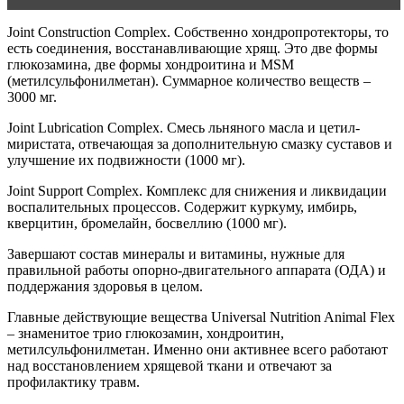
Joint Construction Complex. Собственно хондропротекторы, то
есть соединения, восстанавливающие хрящ. Это две формы
глюкозамина, две формы хондроитина и MSM
(метилсульфонилметан). Суммарное количество веществ –
3000 мг.
Joint Lubrication Complex. Смесь льняного масла и цетил-
миристата, отвечающая за дополнительную смазку суставов и
улучшение их подвижности (1000 мг).
Joint Support Complex. Комплекс для снижения и ликвидации
воспалительных процессов. Содержит куркуму, имбирь,
кверцитин, бромелайн, босвеллию (1000 мг).
Завершают состав минералы и витамины, нужные для
правильной работы опорно-двигательного аппарата (ОДА) и
поддержания здоровья в целом.
Главные действующие вещества Universal Nutrition Animal Flex
– знаменитое трио глюкозамин, хондроитин,
метилсульфонилметан. Именно они активнее всего работают
над восстановлением хрящевой ткани и отвечают за
профилактику травм.