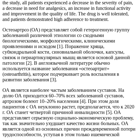
the study, all patients experienced a decrease in the severity of pain,
a decrease in need for analgesics, an increase in functional activity
and improvement in the quality of life. The drug is well tolerated,
and patients demonstrated high adherence to treatment.
Остеоартроз (ОА) представляет собой гетерогенную группу
заболеваний различной этиологии со сходными
биологическими, морфологическими, клиническими
проявлениями и исходом [1]. Поражение хряща,
субхондральной кости, синовиальной оболочки, капсулы,
связок и периартикулярных мышц является основой данной
патологии [2]. В англоязычной литературе обычно
используется название заболевания «остеоартрит»
(osteoarthritis), которое подчеркивает роль воспаления в
развитии заболевания [3].
ОА является наиболее частым заболеванием суставов. На
долю ОА приходится 60–70% всех заболеваний суставов,
артрозом болеют 10–20% населения [4]. При этом доля
пациентов с ОА неуклонно растет, предполагается, что к 2020
г. ОА станет четвертой причиной инвалидности [5]. ОА
представляет серьезную социально-экономическую проблему,
так как значительно ухудшает качество жизни больных. ОА
является одной из основных причин прежде­временной потери
трудоспособности, уступая в этом только ишемической