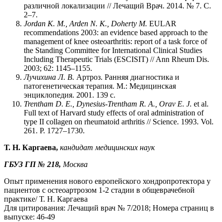
различной локализации // Лечащий Врач. 2014. № 7. С.
2–7.
Jordan K. M., Arden N. K., Doherty M.
EULAR
recommendations 2003: an evidence based approach to the
management of knee osteoarthritis: report of a task force of
the Standing Committee for International Clinical Studies
Including Therapeutic Trials (ESCISIT) // Ann Rheum Dis.
2003; 62: 1145–1155.
Лучихина Л. В.
Артроз. Ранняя диагностика и
патогенетическая терапия. М.: Медицинская
энциклопедия. 2001. 139 с.
Trentham D. E., Dynesius-Trentham R. A., Orav E. J.
et al.
Full text of Harvard study effects of oral administration of
type II collagen on rheumatoid arthritis // Science. 1993. Vol.
261. P. 1727–1730.
Т. Н. Каргаева,
кандидат медицинских наук
ГБУЗ ГП № 218,
Москва
Опыт применения нового европейского хондропротектора у
пациентов с остеоартрозом 1-2 стадии в общеврачебной
практике/ Т. Н. Каргаева
Для цитирования: Лечащий врач № 7/2018; Номера страниц в
выпуске: 46-49