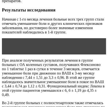
препаратов.
Результаты исследования
Начиная с 1-го месяца лечения больные всех трех групп стали
отмечать уменьшение боли и других клинических признаков
заболевания, но достоверно более значимые изменения
показателей наблюдались в 1-й группе.
Читать статью
Топ-10 спортивных добавок: что, кому
и для чего
При анализе полученных результатов лечения в группе
больных c ОА коленных суставов, получавших Флексиново
по 1 таблетке 1 раз в сутки в течение 3 месяцев, отмечается
уменьшение боли при движении по ВАШ к 3-му месяцу
наблюдения с 7,44 ± 1,51 до 3,3 ± 0,96. В этой же группе
наблюдалось значительное уменьшение боли в покое по ВАШ
с 3,44 ± 0,74 до 1,12 ± 0,31. Функциональный индекс Лекена в
этой группе пациентов уменьшился с 6, 6 ± 1,19 до 4,35 ±
0,49.
Во 2-й группе больных с полиостео­артозом также отмечалась