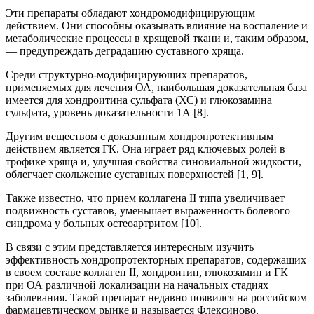
Эти препараты обладают хондромодифицирующим
действием. Они способны оказывать влияние на воспаление и
метаболические процессы в хрящевой ткани и, таким образом,
— предупреждать деградацию суставного хряща.
Среди структурно-модифици­рую­щих препаратов,
применяемых для лечения ОА, наибольшая доказательная база
имеется для хондроитина сульфата (ХС) и глюкозамина
сульфата, уровень доказательности 1А [8].
Другим веществом с доказанным хондропротективным
действием является ГК. Она играет ряд ключевых ролей в
трофике хряща и, улучшая свойства синовиальной жидкости,
облегчает скольжение суставных поверхностей [1, 9].
Также известно, что прием коллагена II типа увеличивает
подвижность суставов, уменьшает выраженность болевого
синдрома у больных остеоартритом [10].
В связи с этим представляется интересным изучить
эффективность хондропротекторных препаратов, содержащих
в своем составе коллаген II, хондроитин, глюкозамин и ГК
при ОА различной локализации на начальных стадиях
заболевания. Такой препарат недавно появился на российском
фармацевтическом рынке и называется Флексиново.