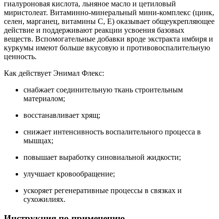
гиалуроновая кислота, льняное масло и цетиловый
миристолеат. Витаминно-минеральный мини-комплекс (цинк,
селен, марганец, витамины C, E) оказывает общеукрепляющее
действие и поддерживают реакции усвоения базовых
веществ. Вспомогательные добавки вроде экстракта имбиря и
куркумы имеют больше вкусовую и противовоспалительную
ценность.
Как действует Энимал Флекс:
снабжает соединительную ткань строительным
материалом;
восстанавливает хрящ;
снижает интенсивность воспалительного процесса в
мышцах;
повышает выработку синовиальной жидкости;
улучшает кровообращение;
ускоряет регенеративные процессы в связках и
сухожилиях.
Инструкция по применению