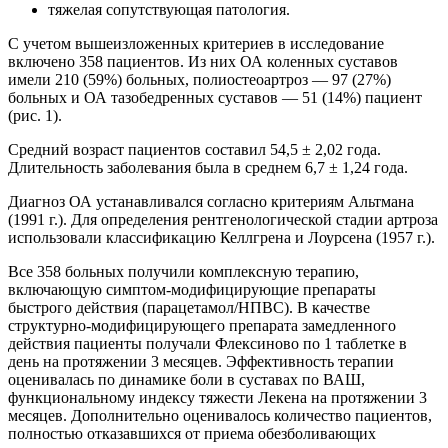
тяжелая сопутствующая патология.
С учетом вышеизложенных критериев в исследование
включено 358 пациентов. Из них ОА коленных суставов
имели 210 (59%) больных, полиостеоартроз — 97 (27%)
больных и ОА тазобедренных суставов — 51 (14%) пациент
(рис. 1).
Средний возраст пациентов составил 54,5 ± 2,02 года.
Длительность заболевания была в среднем 6,7 ± 1,24 года.
Диагноз ОА устанавливался согласно критериям Альтмана
(1991 г.). Для определения рентгенологической стадии артроза
использовали классификацию Келлгрена и Лоурсена (1957 г.).
Все 358 больных получили комплексную терапию,
включающую cимптом-модифицирующие препараты
быстрого действия (парацетамол/НПВС). В качестве
cтруктурно-модифицирующего препарата замедленного
действия пациенты получали Флексиново по 1 таблетке в
день на протяжении 3 месяцев. Эффективность терапии
оценивалась по динамике боли в суставах по ВАШ,
функциональному индексу тяжести Лекена на протяжении 3
месяцев. Дополнительно оценивалось количество пациентов,
полностью отказавшихся от приема обезболивающих