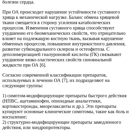
болезни сердца.
При ОА происходит нарушение устойчивости суставного
хряща к механической нагрузке. Баланс обмена хрящевой
ткани смещается в сторону усиления катаболических
процессов. Изменения суставного хряща способствуют
ухудшению его биомеханических свойств, что отрицательно
влияет на подлежащую костную ткань, вызывая нарушение
обменных процессов, повышение внутрикостного давления,
развитие субхондрального склероза и остеофитоза. С
деполимеризацией гиалуроновой кислоты (ГК) связывают
ухудшение вязко-эластических свойств синовиальной
жидкости при ОА [6].
Согласно современной классификации препаратов,
используемых в лечении ОА [7], их подразделяют на
следующие группы:
1) симптом-модифицирующие препараты быстрого действия
(НПВС, ацетаминофен, опиоидные анальгетики,
кортикостероиды, миорелаксанты и др.). Эти препараты
купируют основные клинические симптомы, такие как боль и
воспаление;
2) структурно-модифицирующие препараты замедленного
действия, или хондропротекторы.