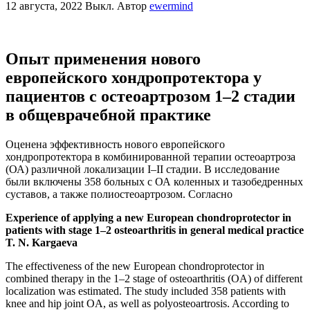
12 августа, 2022
Выкл.
Автор
ewermind
Опыт применения нового
европейского хондропротектора у
пациентов с остеоартрозом 1–2 стадии
в общеврачебной практике
Оценена эффективность нового европейского
хондропротектора в комбинированной терапии остеоартроза
(ОА) различной локализации I–II стадии. В исследование
были включены 358 больных с ОА коленных и тазобедренных
суставов, а также полиостеоартрозом. Согласно
Experience of applying a new European chondroprotector in
patients with stage 1–2 osteoarthritis in general medical practice
T. N. Kargaeva
The effectiveness of the new European chondroprotector in
combined therapy in the 1–2 stage of osteoarthritis (OA) of different
localization was estimated. The study included 358 patients with
knee and hip joint OA, as well as polyosteoartrosis. According to