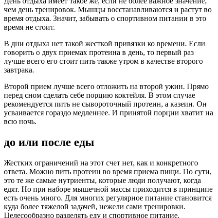
День отдыха имеет такое же, если не более важное значение,
чем день тренировок. Мышцы восстанавливаются и растут во
время отдыха. Значит, забывать о спортивном питании в это
время не стоит.
В дни отдыха нет такой жесткой привязки ко времени. Если
говорить о двух приемах протеина в день, то первый раз
лучше всего его стоит пить также утром в качестве второго
завтрака.
Второй прием лучше всего отложить на второй ужин. Прямо
перед сном сделать себе порцию коктейля. В этом случае
рекомендуется пить не сывороточный протеин, а казеин. Он
усваивается гораздо медленнее. И принятой порции хватит на
всю ночь.
до или после еды
Жестких ограничений на этот счет нет, как и конкретного
ответа. Можно пить протеин во время приема пищи. По сути,
это те же самые нутриенты, которые люди получают, когда
едят. Но при наборе мышечной массы приходится в принципе
есть очень много. Для многих регулярное питание становится
куда более тяжелой задачей, нежели сами тренировки.
Целесообразно разделять еду и спортивное питание.