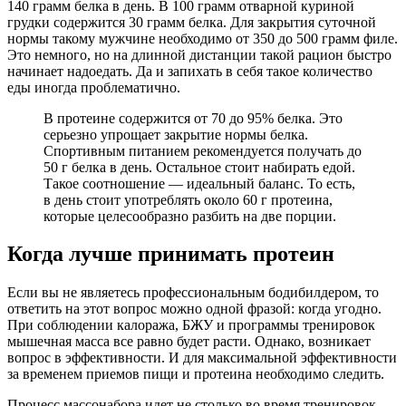
140 грамм белка в день. В 100 грамм отварной куриной
грудки содержится 30 грамм белка. Для закрытия суточной
нормы такому мужчине необходимо от 350 до 500 грамм филе.
Это немного, но на длинной дистанции такой рацион быстро
начинает надоедать. Да и запихать в себя такое количество
еды иногда проблематично.
В протеине содержится от 70 до 95% белка. Это
серьезно упрощает закрытие нормы белка.
Спортивным питанием рекомендуется получать до
50 г белка в день. Остальное стоит набирать едой.
Такое соотношение — идеальный баланс. То есть,
в день стоит употреблять около 60 г протеина,
которые целесообразно разбить на две порции.
Когда лучше принимать протеин
Если вы не являетесь профессиональным бодибилдером, то
ответить на этот вопрос можно одной фразой: когда угодно.
При соблюдении калоража, БЖУ и программы тренировок
мышечная масса все равно будет расти. Однако, возникает
вопрос в эффективности. И для максимальной эффективности
за временем приемов пищи и протеина необходимо следить.
Процесс массонабора идет не столько во время тренировок,