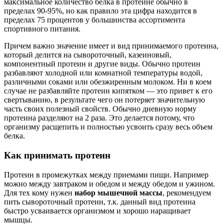
максимальное количество белка в протеине обычно в
пределах 90-95%, но как правило эта цифра находится в
пределах 75 процентов у большинства ассортимента
спортивного питания.
Причем важно значение имеет и вид принимаемого протеина,
который делится на сывороточный, казеиновый,
компонентный протеин и другие виды. Обычно протеин
разбавляют холодной или комнатной температуры водой,
различными соками или обезжиренным молоком. Ни в коем
случае не разбавляйте протеин кипятком — это привет к его
свертыванию, в результате чего он потеряет значительную
часть своих полезный свойств. Обычно дневную норму
протеина разделяют на 2 раза. Это делается потому, что
организму расщепить и полностью усвоить сразу весь объем
белка.
Как принимать протеин
Протеин в промежутках между приемами пищи. Например
можно между завтраком и обедом и между обедом и ужином.
Для тех кому нужен
набор мышечной массы
, рекомендуем
пить сывороточный протеин, т.к. данный вид протеина
быстро усваивается организмом и хорошо наращивает
мышцы.