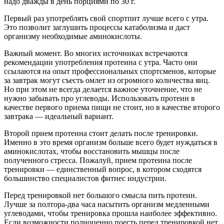
надо дважды в день порциями по 30 г.
Первый раз употреблять свой спортпит лучше всего с утра.
Это позволит заглушить процессы катаболизма и даст
организму необходимые аминокислоты.
Важный момент. Во многих источниках встречаются
рекомендации употребления протеина с утра. Часто они
ссылаются на опыт профессиональных спортсменов, которые
за завтрак могут съесть омлет из огромного количества яиц.
Но при этом не всегда делается важное уточнение, что не
нужно забывать про углеводы. Использовать протеин в
качестве первого приема пищи не стоит, но в качестве второго
завтрака — идеальный вариант.
Второй прием протеина стоит делать после тренировки.
Именно в это время организм больше всего будет нуждаться в
аминокислотах, чтобы восстановить мышцы после
полученного стресса. Пожалуй, прием протеина после
тренировки — единственный вопрос, в котором сходятся
большинство специалистов фитнес индустрии.
Перед тренировкой нет большого смысла пить протеин.
Лучше за полтора-два часа насытить организм медленными
углеводами, чтобы тренировка прошла наиболее эффективно.
Если возможности полноценно поесть перед тренировкой нет,