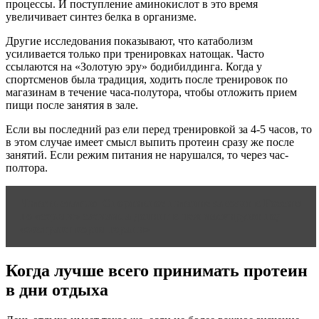
процессы. И поступление аминокислот в это время
увеличивает синтез белка в организме.
Другие исследования показывают, что катаболизм
усиливается только при тренировках натощак. Часто
ссылаются на «Золотую эру» бодибилдинга. Когда у
спортсменов была традиция, ходить после тренировок по
магазинам в течение часа-полутора, чтобы отложить прием
пищи после занятия в зале.
Если вы последний раз ели перед тренировкой за 4-5 часов, то
в этом случае имеет смысл выпить протеин сразу же после
занятий. Если режим питания не нарушался, то через час-
полтора.
Читать статью
Cпортивное питание завозят в Россию
по «серым» схемам, а допинг в нем маскируют под
«экстракт корня герани»
Когда лучше всего принимать протеин
в дни отдыха