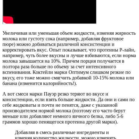
Увеличивая или уменьшая объем жидкости, изменяя жирность
молока или густоту сока (например, добавляя фруктовое
пюре) можно добиваться различной консистенции и
корректировать вкус. Опыт показывает, что протеины Р-лайн,
например, чуть более вкусны и лучше взбиваются, если норма
молока завышается на 10%. Причем порция получается в
полтора раза больше по объему за счет интенсивного
вспенивания. Коктейли марки Оптимум слишком резкие по
вкусу, его тоже можно смягчить добавкой 10-15% молока или
банана (изменится калорийность!).
А вот смеси марки Пауэр резко теряют во вкусе и
консистенции, если взять больше жидкости. Да они и сами по
себе жидковаты и почти не пенятся, даже с указанной
производителем нормой молока (поэтому его часто берут
меньше или добавляют немного яичного белка, либо 5-6
граммов хорошо пенящегося протеина другой марки).
Добавляя в смесь различные ингредиенты и
изменяя количество жидкости, можно изменять