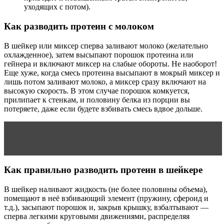
уходящих с потом).
Как разводить протеин с молоком
В шейкер или миксер сперва заливают молоко (желательно
охлажденное), затем высыпают порошок протеина или
гейнера и включают миксер на слабые обороты. Не наоборот!
Еще хуже, когда смесь протеина высыпают в мокрый миксер и
лишь потом заливают молоко, а миксер сразу включают на
высокую скорость. В этом случае порошок комкуется,
прилипает к стенкам, и половину белка из порции вы
потеряете, даже если будете взбивать смесь вдвое дольше.
Читать статью
Спортивное питание для набора
мышечной массы
Как правильно разводить протеин в шейкере
В шейкер наливают жидкость (не более половины объема),
помещают в неё взбивающий элемент (пружину, сфероид и
т.д.), засыпают порошок и, закрыв крышку, взбалтывают —
сперва легкими круговыми движениями, распределяя