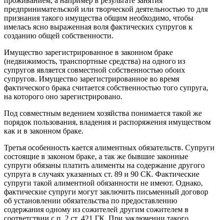
проживанием, а например в результате занятия
предпринимательской или творческой деятельностью то для
признания такого имущества общим необходимо, чтобы
имелась ясно выраженная воля фактических супругов к
созданию общей собственности.
Имущество зарегистрированное в законном браке
(недвижимость, транспортные средства) на одного из
супругов является совместной собственностью обоих
супругов. Имущество зарегистрированное во время
фактического брака считается собственностью того супруга,
на которого оно зарегистрировано.
Под совместным ведением хозяйства понимается такой же
порядок пользования, владения и распоряжения имуществом
как и в законном браке.
Третья особенность кается алиментных обязательств. Супруги
состоящие в законом браке, а так же бывшие законные
супруги обязаны платить алименты на содержание другого
супруга в случаях указанных ст. 89 и 90 СК. Фактические
супруги такой алиментной обязанности не имеют. Однако,
фактические супруги могут заключить письменный договор
об установлении обязательства по предоставлению
содержания одному из сожителей другим сожителем в
соответствии с п. 2 ст. 421 ГК. При заключении такого