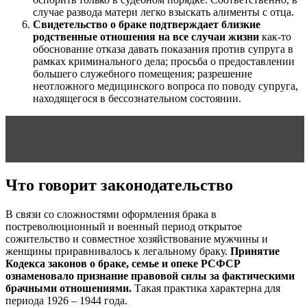
случае развода матери легко взыскать алименты с отца.
Свидетельство о браке подтверждает близкие
родственные отношения на все случаи жизни
как-то
обоснование отказа давать показания против супруга в
рамках криминального дела; просьба о предоставлении
большего служебного помещения; разрешение
неотложного медицинского вопроса по поводу супруга,
находящегося в бессознательном состоянии.
Читать статью
Метод правового регулирования
семейных отношений
Что говорит законодательство
В связи со сложностями оформления брака в
постреволюционный и военный период открытое
сожительство и совместное хозяйствование мужчины и
женщины приравнивалось к легальному браку.
Принятие
Кодекса законов о браке, семье и опеке РСФСР
ознаменовало признание правовой силы за фактическими
брачными отношениями.
Такая практика характерна для
периода 1926 – 1944 года.