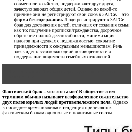
совместное хозяйство, поддерживают друг друга,
зачастую заводят общих детей. Однако по какой-то
причине они не регистрируют свой союз в ЗАГСе. –
это
форма без содержания.
Люди регистрируют в ЗАГСе
брак для достижения целей, отличных от создания семьи
как-то: получение прописки/гражданства, досрочное
обретение полной дееспособности, минимизация
налогов при сделках с недвижимостью, сокрытие
принадлежности к сексуальным меньшинствам. Речь
здесь идет о взаимовыгодной договоренности о
поддержании видимости семейных отношений.
Читать статью
Что важно для мужчины в семейных
отношениях
Фактический брак – что это такое? В обществе этим
термином обычно называют неоформленное сожительство
двух половозрелых людей противоположного пола.
Однако
в последнее время появилась тенденция причислять к
фактическим бракам однополые и полигамные союзы.