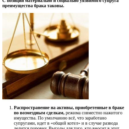
С позиции материально и социально уязвимого супруга
преимущества брака таковы.
Распространение на активы, приобретенные в браке
по возмездным сделкам,
режима совместно нажитого
имущества. По умолчанию всё, что заработано
супругами, идет в «общий котел» и в случае развода
делится поровну. Выгоды для того, кто вносит в этот