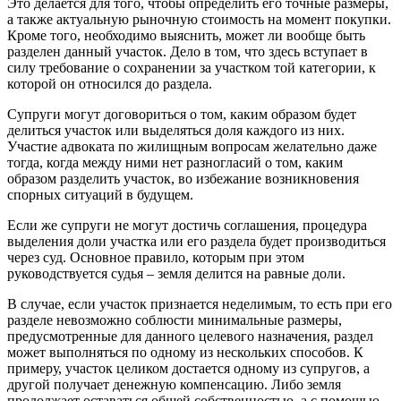
Это делается для того, чтобы определить его точные размеры,
а также актуальную рыночную стоимость на момент покупки.
Кроме того, необходимо выяснить, может ли вообще быть
разделен данный участок. Дело в том, что здесь вступает в
силу требование о сохранении за участком той категории, к
которой он относился до раздела.
Супруги могут договориться о том, каким образом будет
делиться участок или выделяться доля каждого из них.
Участие адвоката по жилищным вопросам желательно даже
тогда, когда между ними нет разногласий о том, каким
образом разделить участок, во избежание возникновения
спорных ситуаций в будущем.
Если же супруги не могут достичь соглашения, процедура
выделения доли участка или его раздела будет производиться
через суд. Основное правило, которым при этом
руководствуется судья – земля делится на равные доли.
В случае, если участок признается неделимым, то есть при его
разделе невозможно соблюсти минимальные размеры,
предусмотренные для данного целевого назначения, раздел
может выполняться по одному из нескольких способов. К
примеру, участок целиком достается одному из супругов, а
другой получает денежную компенсацию. Либо земля
продолжает оставаться общей собственностью, а с помощью