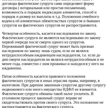
договора фактические супруги сами определяют форму
договора ( нотариальная или простая письменная),
возможность и порядок индексации алиментов, способ и
порядок и размер их выплаты и т.д. Положения семейного
кодекса об алиментных обязательствах супругов и бывших
супругов на фактических супругов не распространяются.
Четвертая особенность, касается наследования по закону.
Фактические супруги не являются наследниками по закону
первой очереди после смерти одного из супругов.
Переживший фактический супруг может быть признан
наследником по закону лишь судом, если он являлся
нетрудоспособным иждивенцем наследодателя, т.е. если до
дня смерти наследодателя он являлся нетрудоспособным и не
менее года, совместно с ним проживал и находился у него на
иждивении.
Пятая особенность касается правового положения
фактических супругов в иных отраслях права, например, в
налоговом. При дарении законным супругом другому супругу
недвижимого или иного имущества НДФЛ не взимается.
Фактические супруги обязаны такой налог уплатить. В
уголовном процессе законный супруг вправе не
свидетельствовать против своего супруга. Это положение не
распространяется на фактического супруга.