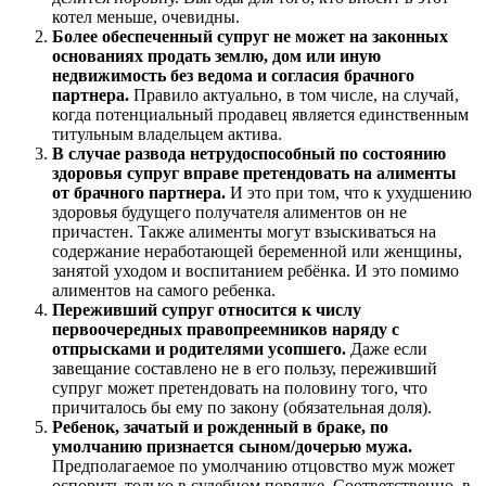
котел меньше, очевидны.
Более обеспеченный супруг не может на законных
основаниях продать землю, дом или иную
недвижимость без ведома и согласия брачного
партнера.
Правило актуально, в том числе, на случай,
когда потенциальный продавец является единственным
титульным владельцем актива.
В случае развода нетрудоспособный по состоянию
здоровья супруг вправе претендовать на алименты
от брачного партнера.
И это при том, что к ухудшению
здоровья будущего получателя алиментов он не
причастен. Также алименты могут взыскиваться на
содержание неработающей беременной или женщины,
занятой уходом и воспитанием ребёнка. И это помимо
алиментов на самого ребенка.
Переживший супруг относится к числу
первоочередных правопреемников наряду с
отпрысками и родителями усопшего.
Даже если
завещание составлено не в его пользу, переживший
супруг может претендовать на половину того, что
причиталось бы ему по закону (обязательная доля).
Ребенок, зачатый и рожденный в браке, по
умолчанию признается сыном/дочерью мужа.
Предполагаемое по умолчанию отцовство муж может
оспорить только в судебном порядке. Соответственно, в