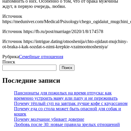
напомнить о них. Особенно о том, что от брака мужчины
ждут, в первую очередь, любви.
Источник
https://meduniver.com/Medical/Psixology/chego_ogidaiut_mugchini_
Источник
https://fb.ru/post/marriage/2020/1/8/174578
Источник
https://intrigue.dating/otnoshenija/chto-ojidaut-mujchiny-
ot-braka-i-kak-sozdat-s-nimi-krepkie-vzaimootnosheniya/
Рубрика
Семейные отношения
Поиск
Поиск
Последние записи
Пансионаты для пожилых на время отпуска: как
временно устроить маму или папу и не переживать
Почему тёплый суп на завтрак лучше кофе с круассаном
Почему еда со стола может быть опасной для собак и
кошек
Почему молчание убивает доверие
Любовь после 30: новые правила зрелых отношений