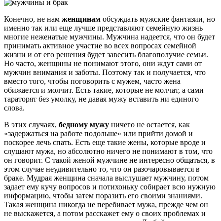
Конечно, не нам
женщинам
обсуждать мужские фантазии, но
именно так или еще лучше представляют семейную жизнь
многие неженатые мужчины. Мужчина надеется, что он будет
принимать активное участие во всех вопросах семейной
жизни и от его решения будет завесить благополучие семьи.
Но часто, женщины не понимают этого, они ждут сами от
мужчин внимания и заботы. Поэтому так и получается, что
вместо того, чтобы поговорить с мужем, часто жена
обижается и молчит. Есть такие, которые не молчат, а сами
тараторят без умолку, не давая мужу вставить ни единого
слова.
В этих случаях,
бедному мужу
ничего не остается, как
«задержаться на работе подольше» или прийти домой и
поскорее лечь спать. Есть еще такие жены, которые вроде и
слушают мужа, но абсолютно ничего не понимают в том, что
он говорит. С такой женой мужчине не интересно общаться, в
этом случае неудивительно то, что он разочаровывается в
браке. Мудрая женщина сначала выслушает мужчину, потом
задает ему кучу вопросов и потихоньку собирает всю нужную
информацию, чтобы затем поразить его своими знаниями.
Такая женщина никогда не перебивает мужа, прежде чем он
не выскажется, а потом расскажет ему о своих проблемах и