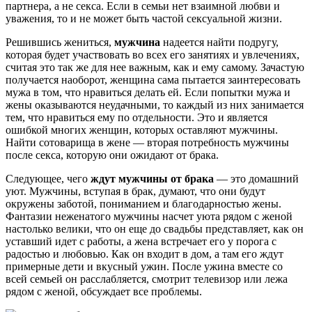
партнера, а не секса. Если в семьи нет взаимной любви и
уважения, то и не может быть частой сексуальной жизни.
Решившись жениться,
мужчина
надеется найти подругу,
которая будет участвовать во всех его занятиях и увлечениях,
считая это так же для нее важным, как и ему самому. Зачастую
получается наоборот, женщина сама пытается заинтересовать
мужа в том, что нравиться делать ей. Если попытки мужа и
жены оказываются неудачными, то каждый из них занимается
тем, что нравиться ему по отдельности. Это и является
ошибкой многих женщин, которых оставляют мужчины.
Найти сотоварища в жене — вторая потребность мужчины
после секса, которую они ожидают от брака.
Следующее, чего
ждут мужчины от брака
— это домашний
уют. Мужчины, вступая в брак, думают, что они будут
окружены заботой, пониманием и благодарностью жены.
Фантазии неженатого мужчины насчет уюта рядом с женой
настолько велики, что он еще до свадьбы представляет, как он
уставший идет с работы, а жена встречает его у порога с
радостью и любовью. Как он входит в дом, а там его ждут
примерные дети и вкусный ужин. После ужина вместе со
всей семьей он расслабляется, смотрит телевизор или лежа
рядом с женой, обсуждает все проблемы.