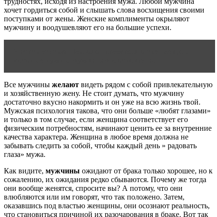
трудностях, исходя из настроения мужа. Любой мужчина
хочет гордиться собой и слышать слова восхищения своими
поступками от жены. Женские комплименты окрыляют
мужчину и воодушевляют его на большие успехи.
Читать статью
Психолог рассказал о трех вещах,
которые нужны мужчинам в отношениях
Все мужчины
желают
видеть рядом с собой привлекательную
и хозяйственную жену. Не стоит думать, что мужчину
достаточно вкусно накормить и он уже на всю жизнь твой.
Мужская психология такова, что они больше «любят глазами»
и только в том случае, если женщина соответствует его
физическим потребностям, начинают ценить ее за внутренние
качества характера. Женщина в любое время должна не
забывать следить за собой, чтобы каждый день » радовать
глаза» мужа.
Как видите,
мужчины
ожидают от брака только хорошее, но к
сожалению, их ожидания редко сбываются. Почему же тогда
они вообще женятся, спросите вы? А потому, что они
влюбляются или им говорят, что так положено. Затем,
оказавшись под властью женщины, они осознают реальность,
что становиться причиной их разочарования в браке. Вот так