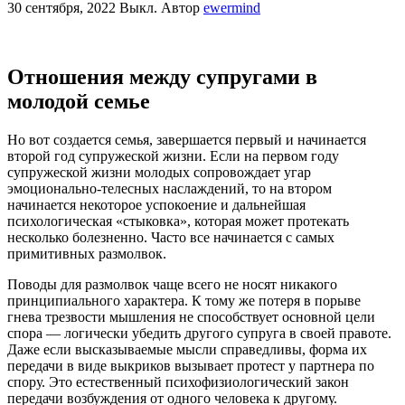
30 сентября, 2022
Выкл.
Автор
ewermind
Отношения между супругами в
молодой семье
Но вот создается семья, завершается первый и начинается
второй год супружеской жизни. Если на первом году
супружеской жизни молодых сопровождает угар
эмоционально-телесных наслаждений, то на втором
начинается некоторое успокоение и дальнейшая
психологическая «стыковка», которая может протекать
несколько болезненно. Часто все начинается с самых
примитивных размолвок.
Поводы для размолвок чаще всего не носят никакого
принципиального характера. К тому же потеря в порыве
гнева трезвости мышления не способствует основной цели
спора — логически убедить другого супруга в своей правоте.
Даже если высказываемые мысли справедливы, форма их
передачи в виде выкриков вызывает протест у партнера по
спору. Это естественный психофизиологический закон
передачи возбуждения от одного человека к другому.