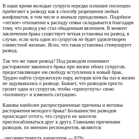
В наше время молодые супруги нередко излишне поспешно
прибегают к разводу как к способу разрешения любых
конфликтов, в том числе и вначале преодолимых. Подобное
«легкое» отношение к распаду семьи складывается благодаря
тому, что развод уже стал обыденным явлением. В момент
заключения брака существует четкая установка на развод, в
случае, если хоть один из супругов не будет удовлетворен
совместной жизнью. Ясно, что такая установка стимулирует
развод.
Так что же такое развод? Под разводом понимают
расторжение законного брака при жизни обоих супругов,
предоставляющее им свободу вступления в новый брак.
Трудно найти супружескую пару, которая хотя бы паз в жизни
не задумывалась о разводе. Бывает, что разводом просто
грозит один из супругов, чтобы «припугнуть» свою
«половину» и изменить ситуацию.
Каковы наиболее распространенные причины и мотивы
расторжения молодого брака? Большинство разводов
происходит оттого, что супруги не захотели
приспосабливаться друг к другу. Главными причинами
разводов, по мнению респондентов, являются:
· несовместимость характеров — 82%;