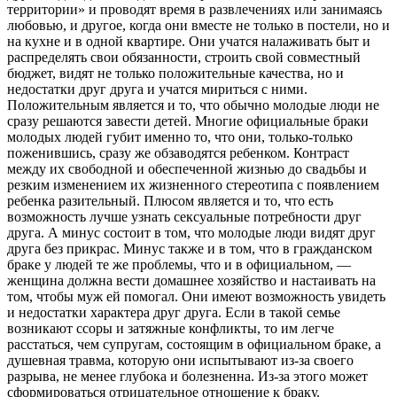
территории» и проводят время в развлечениях или занимаясь
любовью, и другое, когда они вместе не только в постели, но и
на кухне и в одной квартире. Они учатся налаживать быт и
распределять свои обязанности, строить свой совместный
бюджет, видят не только положительные качества, но и
недостатки друг друга и учатся мириться с ними.
Положительным является и то, что обычно молодые люди не
сразу решаются завести детей. Многие официальные браки
молодых людей губит именно то, что они, только-только
поженившись, сразу же обзаводятся ребенком. Контраст
между их свободной и обеспеченной жизнью до свадьбы и
резким изменением их жизненного стереотипа с появлением
ребенка разительный. Плюсом является и то, что есть
возможность лучше узнать сексуальные потребности друг
друга. А минус состоит в том, что молодые люди видят друг
друга без прикрас. Минус также и в том, что в гражданском
браке у людей те же проблемы, что и в официальном, —
женщина должна вести домашнее хозяйство и настаивать на
том, чтобы муж ей помогал. Они имеют возможность увидеть
и недостатки характера друг друга. Если в такой семье
возникают ссоры и затяжные конфликты, то им легче
расстаться, чем супругам, состоящим в официальном браке, а
душевная травма, которую они испытывают из-за своего
разрыва, не менее глубока и болезненна. Из-за этого может
сформироваться отрицательное отношение к браку.