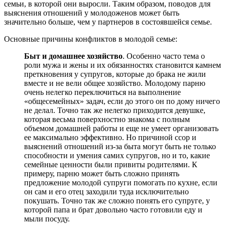
семьи, в которой они выросли. Таким образом, поводов для
выяснения отношений у молодоженов может быть
значительно больше, чем у партнеров в состоявшейся семье.
Основные причины конфликтов в молодой семье:
Быт и домашнее хозяйство
. Особенно часто тема о
роли мужа и жены и их обязанностях становится камнем
преткновения у супругов, которые до брака не жили
вместе и не вели общее хозяйство. Молодому парню
очень нелегко переключиться на выполнение
«общесемейных» задач, если до этого он по дому ничего
не делал. Точно так же нелегко приходится девушке,
которая весьма поверхностно знакома с полным
объемом домашней работы и еще не умеет организовать
ее максимально эффективно. Но причиной ссор и
выяснений отношений из-за быта могут быть не только
способности и умения самих супругов, но и то, какие
семейные ценности были привиты родителями. К
примеру, парню может быть сложно принять
предложение молодой супруги помогать по кухне, если
он сам и его отец заходили туда исключительно
покушать. Точно так же сложно понять его супруге, у
которой папа и брат довольно часто готовили еду и
мыли посуду.