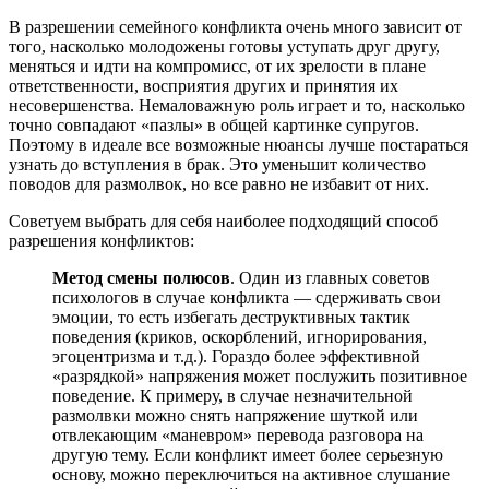
В разрешении семейного конфликта очень много зависит от
того, насколько молодожены готовы уступать друг другу,
меняться и идти на компромисс, от их зрелости в плане
ответственности, восприятия других и принятия их
несовершенства. Немаловажную роль играет и то, насколько
точно совпадают «пазлы» в общей картинке супругов.
Поэтому в идеале все возможные нюансы лучше постараться
узнать до вступления в брак. Это уменьшит количество
поводов для размолвок, но все равно не избавит от них.
Советуем выбрать для себя наиболее подходящий способ
разрешения конфликтов:
Метод смены полюсов
. Один из главных советов
психологов в случае конфликта — сдерживать свои
эмоции, то есть избегать деструктивных тактик
поведения (криков, оскорблений, игнорирования,
эгоцентризма и т.д.). Гораздо более эффективной
«разрядкой» напряжения может послужить позитивное
поведение. К примеру, в случае незначительной
размолвки можно снять напряжение шуткой или
отвлекающим «маневром» перевода разговора на
другую тему. Если конфликт имеет более серьезную
основу, можно переключиться на активное слушание