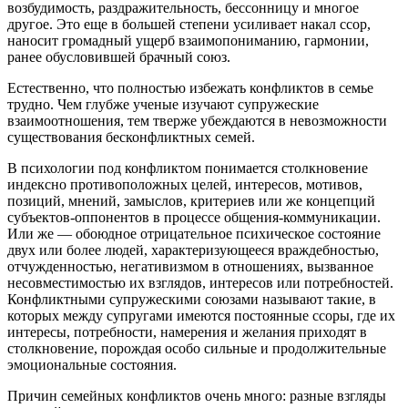
возбудимость, раздражительность, бессонницу и многое
другое. Это еще в большей степени усиливает накал ссор,
наносит громадный ущерб взаимопониманию, гармонии,
ранее обусловившей брачный союз.
Естественно, что полностью избежать конфликтов в семье
трудно. Чем глубже ученые изучают супружеские
взаимоотношения, тем тверже убеждаются в невозможности
существования бесконфликтных семей.
В психологии под конфликтом понимается столкновение
индексно противоположных целей, интересов, мотивов,
позиций, мнений, замыслов, критериев или же концепций
субъектов-оппонентов в процессе общения-коммуникации.
Или же — обоюдное отрицательное психическое состояние
двух или более людей, характеризующееся враждебностью,
отчужденностью, негативизмом в отношениях, вызванное
несовместимостью их взглядов, интересов или потребностей.
Конфликтными супружескими союзами называют такие, в
которых между супругами имеются постоянные ссоры, где их
интересы, потребности, намерения и желания приходят в
столкновение, порождая особо сильные и продолжительные
эмоциональные состояния.
Причин семейных конфликтов очень много: разные взгляды