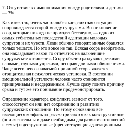
7. Отсутствие взаимопонимания между родителями и детьми
— 3%.
Как известно, очень часто любая конфликтная ситуация
сопровождается ссорой между супругами. Возникновение
ссор, которые никогда не проходят бесследно, — одно из
самых губительных последствий адаптации молодых
супругов и их чувств. Люди обычно говорят: милые бранятся,
только тешатся. Но это вовсе не так. Всякая ссора необратима,
она накладывает какой-то отпечаток на дальнейшие
супружеские отношения. Ссору обычно раздувают резкими
словами, глупыми упреками, несправедливыми обвинениями.
Чаще всего неосознаваемой причиной ссоры является
отрицательная психологическая установка. В состоянии
эмоциональной усталости человек часто становится
придирчивым и несдержанным. Лучше сразу понять причину
срыва и тут же это понимание продемонстрировать.
Определение характера конфликта зависит от того,
способствует он или нет сохранению и развитию
супружеских отношений. По этому основанию все
имеющиеся конфликты рассматриваются как конструктивные
(они желательны и даже необходимы для развития отношений
в семье) и деструктивные (препятствующие адаптационным