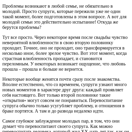
Проблемы возникают в любой семье, не обязательно в
молодой. Просто супруги, которые пережили уже не один
такой момент, более подготовлены в этом вопросе. А вот для
молодой семьи это действительно испытание! Откуда же
берутся проблемы?
Тут все просто. Через некоторое время после свадьбы чувство
невероятной влюбленности в свою вторую половинку
проходит. Точнее, оно не проходит, оно трансформируется в
несколько иное, более зрелое чувство. Вот этот момент, когда
страстная влюбленность пропадает, и становится
переломным. У некоторых возникает ощущение, что любовь
прошла – прошла и больше не вернется.
Некоторые вообще женятся почти сразу после знакомства.
Вполне естественно, что со временем, супруги узнают много
новых моментов в характере друг друга: каждый проявляет
себя настоящего. Вот только второй половинке такие
«открытия» могут совсем не понравиться. Перевоспитание
супруга обычно только усугубляет проблему, и отношения в
браке портятся. А там и до развода недалеко идти.
Самое глубокое заблуждение молодых пар, в том, что они
думает что перевоспитают своего супруга. Как можно
перевоспитать человека, который жил ХХ-цать лет так, как он