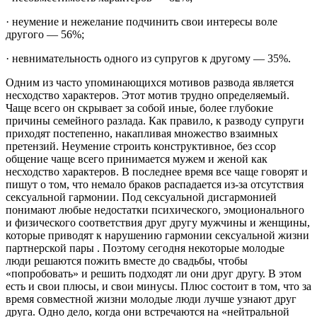
· неумение и нежелание подчинить свои интересы воле
другого — 56%;
· невнимательность одного из супругов к другому — 35%.
Одним из часто упоминающихся мотивов развода является
несходство характеров. Этот мотив трудно определяемый.
Чаще всего он скрывает за собой иные, более глубокие
причины семейного разлада. Как правило, к разводу супруги
приходят постепенно, накапливая множество взаимных
претензий. Неумение строить конструктивное, без ссор
общение чаще всего принимается мужем и женой как
несходство характеров. В последнее время все чаще говорят и
пишут о том, что немало браков распадается из-за отсутствия
сексуальной гармонии. Под сексуальной дисгармонией
понимают любые недостатки психического, эмоционального
и физического соответствия друг другу мужчины и женщины,
которые приводят к нарушению гармонии сексуальной жизни
партнерской пары . Поэтому сегодня некоторые молодые
люди решаются пожить вместе до свадьбы, чтобы
«попробовать» и решить подходят ли они друг другу. В этом
есть и свои плюсы, и свои минусы. Плюс состоит в том, что за
время совместной жизни молодые люди лучше узнают друг
друга. Одно дело, когда они встречаются на «нейтральной