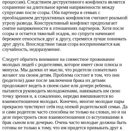
процессам). Следствием деструктивного конфликта является
сохранение на длительное время напряженности между
супругами после ссоры. Оба партнера в семьях с
преобладанием деструктивных конфликтов считают реальной
угрозу развода. Конструктивный конфликт предполагает
снятие напряженности в отношениях партнеров. Хотя после
ссоры и остается тяжелый осадок, но супруги начинают
бережнее относиться друг к другу, стремятся лучше понимать
друг друга. Впоследствии такая ссора воспринимается как
случайность, недоразумение.
Следует обратить внимание на совместное проживание
молодых людей с родителями, которое имеет свои плюсы и
минусы. Мы далеки от мысли, что родители сознательно
желают зла своим детям. Проблема состоит в том, что они
(родители) даже после заключения брака их детьми
продолжают видеть в своем сыне или дочери ребенка,
пытаются руководить молодоженами, навязывать им свою
точку зрения и, к сожалению, нередко вмешиваются во
взаимоотношения молодых. Конечно, многие молодые пары
прекрасно чувствуют себя под опекой родительской семьи. Да
и сами родители часто способны не только на словах, но и на
деле перестроить свои взаимоотношения со вступившими в
брак сыном или дочерью. Очень часто молодые должны быть
готовы не только к тому, что им придется привыкать друг к