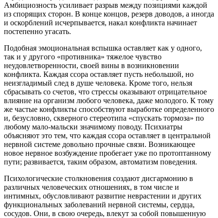
Амбициозность усиливает разрыв между позициями каждой
из спорящих сторон. В конце концов, резерв доводов, а иногда
и оскорблений исчерпывается, накал конфликта начинает
постепенно угасать.
Подобная эмоциональная вспышка оставляет как у одного,
так и у другого «противника» тяжелое чувство
неудовлетворенности, своей вины в возникновении
конфликта. Каждая ссора оставляет пусть небольшой, но
неизгладимый след в душе человека. Кроме того, нельзя
сбрасывать со счетов, что стрессы оказывают отрицательное
влияние на организм любого человека, даже молодого. К тому
же частые конфликты способствуют выработке определенного
и, безусловно, скверного стереотипа «спускать тормоза» по
любому мало-мальски значимому поводу. Психиатры
объясняют это тем, что каждая ссора оставляет в центральной
нервной системе довольно прочные связи. Возникающее
новое нервное возбуждение пробегает уже по протоптанному
пути; развивается, таким образом, автоматизм поведения.
Психологические столкновения создают дисгармонию в
различных человеческих отношениях, в том числе и
интимных, обусловливают развитие неврастении и других
функциональных заболеваний нервной системы, сердца,
сосудов. Они, в свою очередь, влекут за собой повышенную