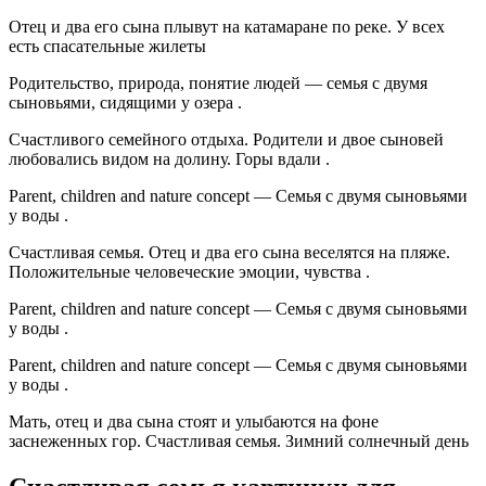
Отец и два его сына плывут на катамаране по реке. У всех
есть спасательные жилеты
Родительство, природа, понятие людей — семья с двумя
сыновьями, сидящими у озера .
Счастливого семейного отдыха. Родители и двое сыновей
любовались видом на долину. Горы вдали .
Parent, children and nature concept — Семья с двумя сыновьями
у воды .
Счастливая семья. Отец и два его сына веселятся на пляже.
Положительные человеческие эмоции, чувства .
Parent, children and nature concept — Семья с двумя сыновьями
у воды .
Parent, children and nature concept — Семья с двумя сыновьями
у воды .
Мать, отец и два сына стоят и улыбаются на фоне
заснеженных гор. Счастливая семья. Зимний солнечный день