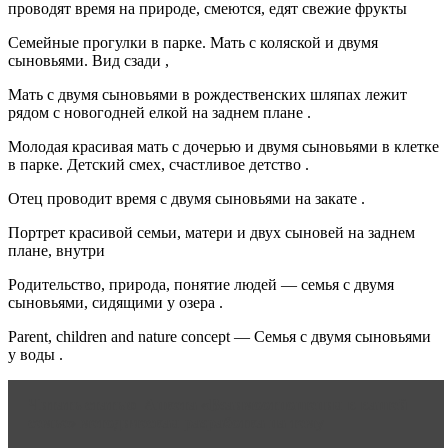
проводят время на природе, смеются, едят свежие фрукты
Семейные прогулки в парке. Мать с коляской и двумя
сыновьями. Вид сзади ,
Мать с двумя сыновьями в рождественских шляпах лежит
рядом с новогодней елкой на заднем плане .
Молодая красивая мать с дочерью и двумя сыновьями в клетке
в парке. Детский смех, счастливое детство .
Отец проводит время с двумя сыновьями на закате .
Портрет красивой семьи, матери и двух сыновей на заднем
плане, внутри
Родительство, природа, понятие людей — семья с двумя
сыновьями, сидящими у озера .
Parent, children and nature concept — Семья с двумя сыновьями
у воды .
Читать статью
Анкета «Взаимоотношения в вашей
семье» методическая разработка на тему