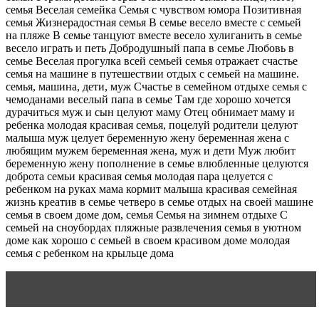
семья Веселая семейка Семья с чувством юмора Позитивная
семья Жизнерадостная семья В семье весело вместе с семьей
на пляже В семье танцуют вместе весело хулиганить в семье
весело играть и петь Добродушный папа в семье Любовь в
семье Веселая прогулка всей семьей семья отражает счастье
семья на машине в путешествии отдых с семьей на машине.
семья, машина, дети, муж Счастье в семейном отдыхе семья с
чемоданами веселый папа в семье Там где хорошо хочется
дурачиться муж и сын целуют маму Отец обнимает маму и
ребенка молодая красивая семья, поцелуй родители целуют
малыша муж целует беременную жену беременная жена с
любящим мужем беременная жена, муж и дети Муж любит
беременную жену пополнение в семье влюбленные целуются
доброта семьи красивая семья молодая пара целуется с
ребенком на руках мама кормит малыша красивая семейная
жизнь креатив в семье четверо в семье отдых на своей машине
семья в своем доме дом, семья Семья на зимнем отдыхе С
семьей на сноубордах пляжные развлечения семья в уютном
доме как хорошо с семьей в своем красивом доме молодая
семья с ребенком на крыльце дома
Читать статью
Шесть способов почитать отца и мать