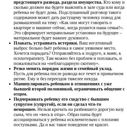
предстоящего развода, раздела имущества.
Кто кому и
сколько должен вы будете выяснять в зале суда или когда
ребенка не будет дома. Подслушанный разговор такого
содержания может дать растущему человеку повод для
размышлений на тему: «Как они могут говорить о
квартире и машине сейчас, когда рушится наша семья?».
Это сформирует неправильные установки на будущее –
материальное будет важнее духовного.
Плакать, устраивать истерики.
Ваш негативный
выброс больно бьёт ребенка в самое уязвимое место.
Хочется порыдать? Отправляйтесь к подруге, к маме, к
психотерапевту. Там можно без проблем и поплакать, и
пожаловаться на «неблагодарную скотину».
Резко менять порядок жизни и семейный уклад.
Пусть для ребенка после развода все течет в привычном
ритме. Ему и без переездов тяжелее некуда.
Манипулировать ребенком в отношениях с уже
бывшей второй половинкой, ограничивать общение с
отцом.
Подчеркивать ребенку его сходство с бывшим
супругом (супругой), если он сделал что-то
нехорошее.
Нельзя кричать на разбившего дорогую вазу
сына, что он «весь в отца». Образ папы будет
ассоциироваться у ребенка исключительно с плохими
поступками. Да и вас такое поведение не красит.