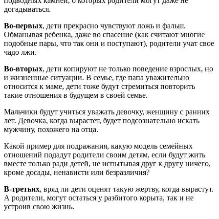
подводных камней, о которых родители могут даже не
догадываться.
Во-первых
, дети прекрасно чувствуют ложь и фальш.
Обманывая ребенка, даже во спасение (как считают многие
подобные пары, что так они и поступают), родители учат свое
чадо лжи.
Во-вторых
, дети копируют не только поведение взрослых, но
и жизненные ситуации. В семье, где папа уважительно
относится к маме, дети тоже будут стремиться повторить
такие отношения в будущем в своей семье.
Мальчики будут учиться уважать девочку, женщину с ранних
лет. Девочка, когда вырастет, будет подсознательно искать
мужчину, похожего на отца.
Какой пример для подражания, какую модель семейных
отношений подадут родители своим детям, если будут жить
вместе только ради детей, не испытывая друг к другу ничего,
кроме досады, ненависти или безразличия?
В-третьих
, вряд ли дети оценят такую жертву, когда вырастут.
А родители, могут остаться у разбитого корыта, так и не
устроив свою жизнь.