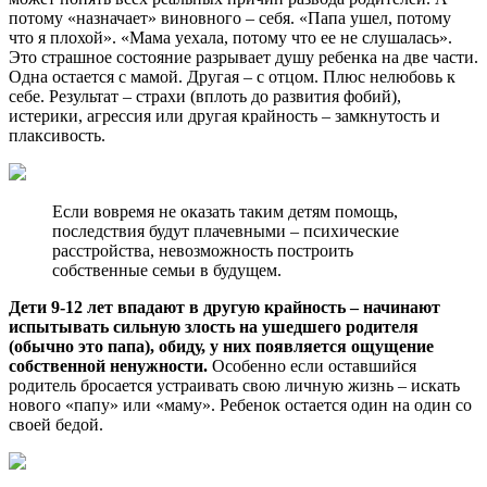
потому «назначает» виновного – себя. «Папа ушел, потому
что я плохой». «Мама уехала, потому что ее не слушалась».
Это страшное состояние разрывает душу ребенка на две части.
Одна остается с мамой. Другая – с отцом. Плюс нелюбовь к
себе. Результат – страхи (вплоть до развития фобий),
истерики, агрессия или другая крайность – замкнутость и
плаксивость.
Если вовремя не оказать таким детям помощь,
последствия будут плачевными – психические
расстройства, невозможность построить
собственные семьи в будущем.
Дети 9-12 лет впадают в другую крайность – начинают
испытывать сильную злость на ушедшего родителя
(обычно это папа), обиду, у них появляется ощущение
собственной ненужности.
Особенно если оставшийся
родитель бросается устраивать свою личную жизнь – искать
нового «папу» или «маму». Ребенок остается один на один со
своей бедой.