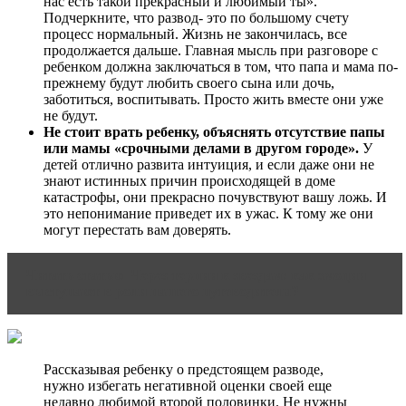
нас есть такой прекрасный и любимый ты».
Подчеркните, что развод- это по большому счету
процесс нормальный. Жизнь не закончилась, все
продолжается дальше. Главная мысль при разговоре с
ребенком должна заключаться в том, что папа и мама по-
прежнему будут любить своего сына или дочь,
заботиться, воспитывать. Просто жить вместе они уже
не будут.
Не стоит врать ребенку, объяснять отсутствие папы
или мамы «срочными делами в другом городе».
У
детей отлично развита интуиция, и если даже они не
знают истинных причин происходящей в доме
катастрофы, они прекрасно почувствуют вашу ложь. И
это непонимание приведет их в ужас. К тому же они
могут перестать вам доверять.
Читать статью
Через тернии к звездам: как эмоции
выступают в роли нашего путеводителя?
Рассказывая ребенку о предстоящем разводе,
нужно избегать негативной оценки своей еще
недавно любимой второй половинки. Не нужны