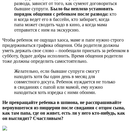
развода, зависит от того, как сумеют договориться
бывшие супруги.
Было бы неплохо установить
порядок общения с ребенком после развода:
кто
и когда ведет его в бассейн, кто забирает, когда
папа может сводить чадо в кино, а когда мама
отправится с ним на экскурсию.
Чтобы ребенок не ощущал хаоса, маме и папе нужно строго
придерживаться графика общения. Оба родителя должны
уметь держать свое слово – пообещали приехать за ребенком в
субботу, будьте добры исполнить. Время общения родители
тоже должны определить самостоятельно.
Желательно, если бывшие супруги смогут
находить хотя бы один день в месяц для
совместного досуга. Ребенок нуждается не только
в свиданиях с папой или мамой, ему нужно
находиться хоть изредка с ними обоими.
Не превращайте ребенка в шпиона, не расспрашивайте
вернувшегося из пиццерии после свидания с отцом сына,
как там папа, где он живет, есть ли у него кто-нибудь, как
он выглядит? Счастливым?