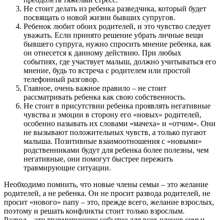
Не стоит делать из ребенка разведчика, который будет
посвящать о новой жизни бывших супругов.
Ребенок любит обоих родителей, и это чувство следует
уважать. Если принято решение убрать личные вещи
бывшего супруга, нужно спросить мнение ребенка, как
он отнесется к данному действию. При любых
событиях, где участвует малыш, должно учитываться его
мнение, будь то встреча с родителем или простой
телефонный разговор.
Главное, очень важное правило – не стоит
рассматривать ребенка как свою собственность.
Не стоит в присутствии ребенка проявлять негативные
чувства и эмоции в сторону его «новых» родителей,
особенно называть их словами «мачеха» и «отчим». Они
не вызывают положительных чувств, а только пугают
малыша. Позитивные взаимоотношения с «новыми»
родственниками будут для ребенка более полезны, чем
негативные, они помогут быстрее пережить
травмирующие ситуации.
Необходимо помнить, что новые члены семьи – это желание
родителей, а не ребенка. Он не просит развода родителей, не
просит «нового» папу – это, прежде всего, желание взрослых,
поэтому и решать конфликты стоит только взрослым.
Развод – это травмирующее событие для всех членов семьи.