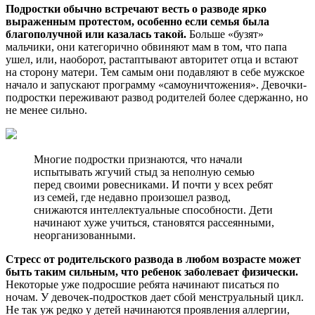
Подростки обычно встречают весть о разводе ярко
выраженным протестом, особенно если семья была
благополучной или казалась такой.
Больше «бузят»
мальчики, они категорично обвиняют мам в том, что папа
ушел, или, наоборот, растаптывают авторитет отца и встают
на сторону матери. Тем самым они подавляют в себе мужское
начало и запускают программу «самоуничтожения». Девочки-
подростки переживают развод родителей более сдержанно, но
не менее сильно.
Многие подростки признаются, что начали
испытывать жгучий стыд за неполную семью
перед своими ровесниками. И почти у всех ребят
из семей, где недавно произошел развод,
снижаются интеллектуальные способности. Дети
начинают хуже учиться, становятся рассеянными,
неорганизованными.
Стресс от родительского развода в любом возрасте может
быть таким сильным, что ребенок заболевает физически.
Некоторые уже подросшие ребята начинают писаться по
ночам. У девочек-подростков дает сбой менструальный цикл.
Не так уж редко у детей начинаются проявления аллергии,