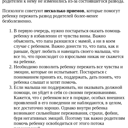
родителей к нему не изменились из-за состоявшегося развода.
Психологи советуют
несколько приемов
, которые помогут
ребенку пережить развод родителей более-менее
безболезненно.
В первую очередь, нужно постараться оказать помощь
ребенку в избавлении от чувства вины. Важно
объяснить, что папа разошелся с мамой, а ни в коем
случае с ребенком. Важно донести то, что папа, как и
раньше, будет любить и навещать своего малыша, что
все то, что происходит со взрослыми никак не скажется
на ребенке.
Необходимо позволить ребенку пережить все чувства и
эмоции, которые он испытывает. Постараться с
пониманием принять их, поддержать, дать понять, что
ребенка слышат и хотят помочь.
Если малыша ни поддерживать, ни оказывать должной
помощи, он уйдет в себя со своими переживаниями.
Кажется, что с ребенком все в порядке, особых внешних
проявлений в его поведении не наблюдаются, в целом,
все достаточно хорошо. Однако внутри ребенка
возникают сильнейшие переживания, страхи, фобии,
буря негативных эмоций. Поэтому так важно родителям
помочь ребенку освободиться от этого потока