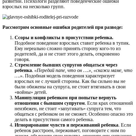
развитии. Психологи разделяют поведенческие ошибки
взрослых на несколько групп.
Рассмотрим основные ошибки родителей при разводе:
Ссоры и конфликты в присутствии ребенка.
Подобное поведение взрослых ставит ребенка в тупик.
Ему нереально сложно принять сторону кого-то из
родителей, да и не стоит этого делать, откровенно
говоря.
Стремление бывших супругов общаться через
ребенка
.
«Передай папе, что он ….», «скажи маме, что
….»
. Подобная модель поведения характеризует
взрослых не с лучшей стороны. Как бы сильно вы не
были обижены на супруга, не стоит втягивать в свои
«войны» детей.
Манипуляция ребенком при попытке вернуть
отношения с бывшим супругом
. Если крах отношений
неизбежен, не стоит «запугивать» супруга тем, что
общаться с ребенком он не сможет. Особенно опасно это
делать в присутствии самого ребенка.
Игнорирование чувств и переживаний ребенка
. Если
ребенок расстроен, переживает, поговорите с ним по
душам, объясните свои чувства, опишите ему ситуацию,