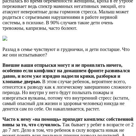
распалась во время беременности женщины, кроха в ее утробе
переживает ведь спектр маминых негативных эмоций, его
атакуют невероятные дозы гормонов стресса. Малыш может
родиться с серьезными нарушениями в работе нервной
системы, в психике. В 90% случаев такие дети очень
тревожны, капризны, часто болеют.
Разлад в семье чувствуют и груднички, и дети постарше. Что
же они испытывают?
Внешне ваши отпрыски могут и не проявлять ничего,
особенно если конфликт на домашнем фронте развивался
давно, и всем уже изрядно надоели крики, разборки и
хлопанье дверью.
В этом случае ребенок, вероятнее всего,
отнесется к разводу как к логическому завершению сложного
периода. Но внутри у него будут полыхать пожары и
извергаться вулканы, потому что внутренний стресс (кстати,
самый опасный для жизни и здоровья человека) никуда не
денется сам по себе. Он накапливается, растет.
Часто к нему «на помощь» приходит комплекс собственной
вины за то, что случилось.
Так бывает у ребят в возрасте от 2
до 7 лет. Дело в том, что ребенок в силу возраста никак не
может понять всех реальных причин развода родителей. А