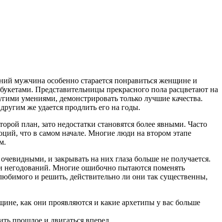
ений мужчина особенно старается понравиться женщине и
и букетами. Представительницы прекрасного пола расцветают на
ругими умениями, демонстрировать только лучшие качества.
другим же удается продлить его на годы.
орой план, зато недостатки становятся более явными. Часто
оций, что в самом начале. Многие люди на втором этапе
м.
очевидными, и закрывать на них глаза больше не получается.
й и негодований. Многие ошибочно пытаются поменять
 любимого и решить, действительно ли они так существенны,
щине, как они проявляются и какие архетипы у вас больше
ить прошлое и двигаться вперед.