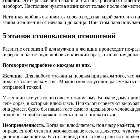
Любовь.
Это чрезвычайно важный этап построения отношений. 
наоборот. Настоящие чувства возникают только после совместн
Истинная любовь становится своего рода наградой за то, что п
этапы отношений от начала и до конца. При этом пара получае
5 этапов становления отношений
Развитие отношений для мужчин и женщин происходит по-разно
перерос в настоящую любовь и крепкий брак, отношения долж
Поговорим подробнее о каждом из них.
Желание
. Для любого мужчины первым признаком того, что же
пола на этапе знакомства. Можно сколько угодно рассуждать о
отправной точкой.
У женщин все устроено совсем по-другому. Вначале даму привл
себе образ, в который влюбилась. Психологи советуют вырубат
она думает, будто бы нашла того самого идеального человека дл
подобные ошибки можно очень сильно поплатиться.
Неопределенность
. Когда вы влюбляетесь, поначалу кажется, ч
определенной степени разочаровываетесь, отдаляетесь, чувст
добились женщины. В этот период они готовы ради возлюбленно