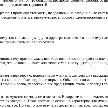
Несмотря на то, что большинство людей уверены: любовь со вре
ого преодоления трудностей.
артнеры проявили стойкость, не сдались и не разрушили то светл
т бесценный опыт, а также чувство глубокого удовлетворения и 
му, так как мы ищем друг в друге разные качества, поэтому н
ны пройти пять основных этапов.
нщина ему приглянулась, является возникновение чувства влече
 том, что человек — высокоинтеллектуальное существо, но прир
екает характер, ум, поведение мужчины. Если девушка рассказыв
ь на корню любые подобные порывы. Обычно, если женщина, закр
я семьи и брака, перескочив все предыдущие этапы и перейдя сра
то это чувство никогда не изменится. Вскоре же вы понимаете, чт
вуете охлаждение. Такое состояние особенно характерно для му
й на все. Но как только результат достигнут, интерес пропадае