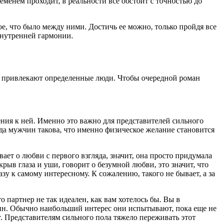
менем проходит, в реальности все обстоит с точностью до
ое, что было между ними. Достичь ее можно, только пройдя все
внутренней гармонии.
ас привлекают определенные люди. Чтобы очередной роман
ния к ней. Именно это важно для представителей сильного
ода мужчин такова, что именно физическое желание становится
ает о любви с первого взгляда, значит, она просто придумала
ыв глаза и уши, говорит о безумной любви, это значит, что
зу к самому интересному. К сожалению, такого не бывает, а за
о партнер не так идеален, как вам хотелось бы. Вы в
жчин. Обычно наибольший интерес они испытывают, пока еще не
т. Представителям сильного пола тяжело переживать этот