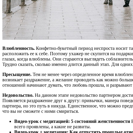
Влюбленность.
Конфетно-букетный период неспроста носит та
расположить ее к себе. Поэтому ухажер не скупится на подарк
глазах, когда влюблены. Они стараются выглядеть соблазнител
Трудно сказать, сколько именно длится данный этап. Для одних
Пресыщение.
Тем не менее через определенное время влюбленн
возникает раздражение, а желание проводить как можно больше
отношений начинают думать, что любовь прошла, и разрывают 
Недовольство.
На данном этапе недовольство партнером достиг
Появляется раздражение друг к другу: привычки, манера пов
партнера, но это путь в никуда. Единственное, что можно пр
что вы не сможете с ними смириться.
Видео-урок с медитацией: 5 состояний женственности
В
всего проявлены, а какие не развиты.
Видео-урок + медитация: Как отпустить прошлые от