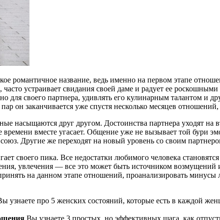
кое романтичное название, ведь именно на первом этапе отнош
и, часто устраивает свидания своей даме и радует ее роскошным
ьно для своего партнера, удивлять его кулинарным талантом и д
 пар он заканчивается уже спустя несколько месяцев отношений, 
ые насыщаются друг другом. Достоинства партнера уходят на вт
 времени вместе угасает. Общение уже не вызывает той бури эм
союз. Другие же переходят на новый уровень со своим партнеро
ает своего пика. Все недостатки любимого человека становятся 
едения, увлечения — все это может быть источником возмущени
едпринять на данном этапе отношений, проанализировать минусы
ы узнаете про 5 женских состояний, которые есть в каждой жен
ношения
Вы узнаете 3 простых, но эффективных шага, как отпуст