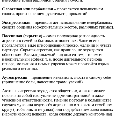
нанесение травм различной степени тяжести.
Словесная или вербальная
– проявляется повышением
голоса, произношением ругательств, проклятий.
Экспрессивная
– предполагает использование невербальных
средств общения (оскорбительных жестов, различных гримас).
Пассивная (скрытая)
– самая популярная разновидность
агрессии в семейно-бытовых отношениях. Чаще всего
проявляется в виде игнорирования просьб, желаний и чувств
партнера. Скрытая агрессия, как правило, не осуждается
обществом. Рассматриваемый вид опасен тем, что имеет
накопительный эффект, т. е. после длительного периода
игнора, молчания и немых упреков может произойти взрыв
реального негатива.
Аутоагрессия
– проявление ненависти, злость к самому себе
(причинение боли, нанесение травм, увечий).
Активная агрессия осуждается обществом, а также может
повлечь за собой наступление административной и даже
уголовной ответственности. Именно поэтому в большинстве
случаев мужчина ведет себя агрессивно в закрытом семейном
кругу (чтобы никто не узнал) или под действием алкогольных
(наркотических) веществ, когда сложно держать контроль над