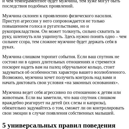
и чем темпераментнее будет мужчина, тем хуже могут быть
последствия подобных проявлений.
Мужчина склонен к проявлению физического насилия.
Приступ агрессии у него сопровождается не только
повышением голоса и ругательствами, но и
рукоприкладством. Он может толкнуть, сильно схватить за
руку, шлепнуть или ущипнуть. Здесь нужно понять одно – чем
сильнее ссора, тем сложнее мужчине будет держать себя в
руках.
Мужчина слишком торопит события. Если ваш спутник не
состоял ни в одних длительных отношениях и стремится
поскорее надеть вам на палец обручальное кольцо, стоит
задуматься об особенностях характера вашего возлюбленного.
Возможно, мужчина хочет получить контроль над вами и
начать диктовать свои условия «на законных основаниях».
Мужчина ведет себя агрессивно по отношению к детям или
животным. Если вы заметили, что ваш спутник слишком
враждебно реагирует на детей (их слезы и капризы),
обязательно задумайтесь о том, сможет ли он контролировать
свои эмоции в случае появления собственных малышей.
5 универсальных правил поведения