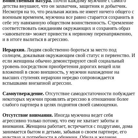
Воинственная натура.
Почти каждому мужчине с самого
детства внушают, что он захватчик, защитник и добытчик.
Несмотря на то, что реальная жизнь не имеет ничего общего с
военным временем, мужчина все равно старается сохранить в
себе эту навязанную обществом воинственность. Стремление
соответствовать ожиданиям окружающих и сохранять образ
«завоевателя» может привести к нервному перенапряжению,
и в итоге вылиться в агрессию.
Иерархия.
Людям свойственно бороться за место под
солнцем, доказывая окружающим свой статус и первенство. И
если женщины обычно демонстрируют свой социальный
уровень посредством приобретения дорогих вещей или
вложений в свою внешность, у мужчин нахождение на
высших ступенях иерархии нередко сопровождается
вспышками внезапной агрессии.
Самоутверждение.
Отсутствие самодостаточности побуждает
некоторых мужчин проявлять агрессию в отношении более
слабого партнера в целях поднятия своей самооценки.
Отсутствие внимания.
Иногда мужчина ведет себя
агрессивно только потому, что ему не хватает заботы и
внимания. Женщина работает, встречается с подругами, дома
занимается бытом и детьми, забывая о своем партнере, его
чувствах и потребности в общении. Обида и желание