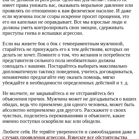
имеет права унижать вас, оказывать моральное давление или
проявлять по отношению к вам физическое насилие. И даже
если мужчина после ссоры искренне просит прощения, это
его ни капельки не оправдывает. Все мы взрослые люди и
должны уметь контролировать свои эмоции, сдерживать
приступы гнева и вспышки агрессии.
Если вы живете бок о бок с темпераментным мужчиной,
старайтесь не принуждать его к тем действиям, которых он
делать не хочет. Помните о том, что желания и потребности
представителя сильного пола необязательно должны
совпадать с вашими. Постарайтесь выбирать максимально
дипломатичную тактику поведения, учитесь договариваться,
ненавязчиво предлагайте ему оказать помощь, мягко
убеждайте в необходимости определенных действий и т. д.
Не молчите, не закрывайтесь и не отстраняйтесь без
объяснения причин. Мужчина может не догадываться о ваших
обидах, ведь что приемлемо для одного человека, может быть
абсолютно неприемлемо для другого. Расскажите о своих
чувствах, поделитесь переживаниями и объясните, какие
именно поступки оскорбили вас или обидели.
Любите себя. Не теряйте уверенности и самообладания даже в
случаях проявления агрессии. Взвесьте все обстоятельства