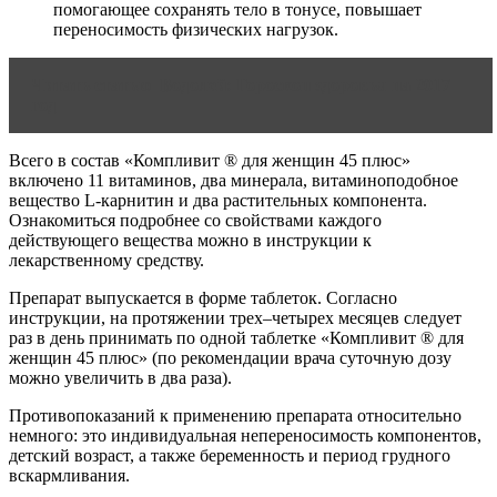
помогающее сохранять тело в тонусе, повышает
переносимость физических нагрузок.
Читать статью
Водолей: Гороскоп здоровья на 2017
год
Всего в состав «Компливит ® для женщин 45 плюс»
включено 11 витаминов, два минерала, витаминоподобное
вещество L-карнитин и два растительных компонента.
Ознакомиться подробнее со свойствами каждого
действующего вещества можно в инструкции к
лекарственному средству.
Препарат выпускается в форме таблеток. Согласно
инструкции, на протяжении трех–четырех месяцев следует
раз в день принимать по одной таблетке «Компливит ® для
женщин 45 плюс» (по рекомендации врача суточную дозу
можно увеличить в два раза).
Противопоказаний к применению препарата относительно
немного: это индивидуальная непереносимость компонентов,
детский возраст, а также беременность и период грудного
вскармливания.