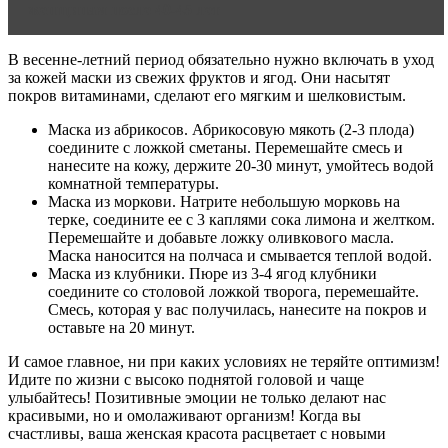
женщинам после 40-45 лет
В весенне-летний период обязательно нужно включать в уход
за кожей маски из свежих фруктов и ягод. Они насытят
покров витаминами, сделают его мягким и шелковистым.
Маска из абрикосов. Абрикосовую мякоть (2-3 плода)
соедините с ложкой сметаны. Перемешайте смесь и
нанесите на кожу, держите 20-30 минут, умойтесь водой
комнатной температуры.
Маска из моркови. Натрите небольшую морковь на
терке, соедините ее с 3 каплями сока лимона и желтком.
Перемешайте и добавьте ложку оливкового масла.
Маска наносится на полчаса и смывается теплой водой.
Маска из клубники. Пюре из 3-4 ягод клубники
соедините со столовой ложкой творога, перемешайте.
Смесь, которая у вас получилась, нанесите на покров и
оставьте на 20 минут.
И самое главное, ни при каких условиях не теряйте оптимизм!
Идите по жизни с высоко поднятой головой и чаще
улыбайтесь! Позитивные эмоции не только делают нас
красивыми, но и омолаживают организм! Когда вы
счастливы, ваша женская красота расцветает с новыми