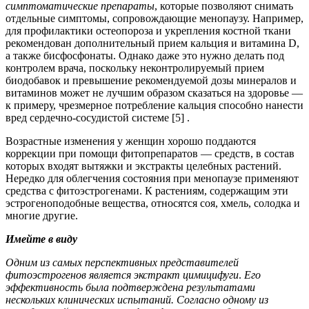
симптоматические препараты
, которые позволяют снимать
отдельные симптомы, сопровождающие менопаузу. Например,
для профилактики остеопороза и укрепления костной ткани
рекомендован дополнительный прием кальция и витамина D,
а также бисфосфонаты. Однако даже это нужно делать под
контролем врача, поскольку неконтролируемый прием
биодобавок и превышение рекомендуемой дозы минералов и
витаминов может не лучшим образом сказаться на здоровье —
к примеру, чрезмерное потребление кальция способно нанести
вред сердечно-сосудистой системе [5] .
Возрастные изменения у женщин хорошо поддаются
коррекции при помощи фитопрепаратов — средств, в состав
которых входят вытяжки и экстракты целебных растений.
Нередко для облегчения состояния при менопаузе применяют
средства с фитоэстрогенами. К растениям, содержащим эти
эстрогеноподобные вещества, относятся соя, хмель, солодка и
многие другие.
Имейте в виду
Одним из самых перспективных представителей
фитоэстрогенов является экстракт цимицифуги
.
Его
эффективность была подтверждена результатами
нескольких клинических испытаний. Согласно одному из