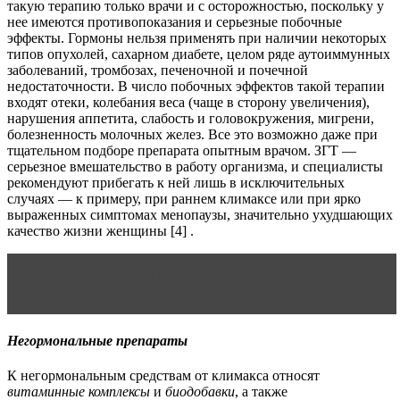
такую терапию только врачи и с осторожностью, поскольку у
нее имеются противопоказания и серьезные побочные
эффекты. Гормоны нельзя применять при наличии некоторых
типов опухолей, сахарном диабете, целом ряде аутоиммунных
заболеваний, тромбозах, печеночной и почечной
недостаточности. В число побочных эффектов такой терапии
входят отеки, колебания веса (чаще в сторону увеличения),
нарушения аппетита, слабость и головокружения, мигрени,
болезненность молочных желез. Все это возможно даже при
тщательном подборе препарата опытным врачом. ЗГТ —
серьезное вмешательство в работу организма, и специалисты
рекомендуют прибегать к ней лишь в исключительных
случаях — к примеру, при раннем климаксе или при ярко
выраженных симптомах менопаузы, значительно ухудшающих
качество жизни женщины [4] .
Читать статью
Как влияет секс на организм
женщины или срочно заняться сексом
Негормональные препараты
К негормональным средствам от климакса относят
витаминные комплексы
и
биодобавки
, а также