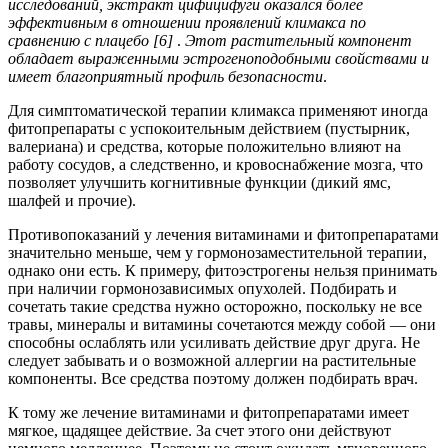
исследований, экстракт цифицифуги оказался более
эффективным в отношении проявлений климакса по
сравнению с плацебо [6]
.
Этот растительный компонент
обладает выраженными эстрогеноподобными свойствами и
имеет благоприятный профиль безопасности
.
Для симптоматической терапии климакса применяют иногда
фитопрепараты с успокоительным действием (пустырник,
валериана) и средства, которые положительно влияют на
работу сосудов, а следственно, и кровоснабжение мозга, что
позволяет улучшить когнитивные функции (дикий ямс,
шалфей и прочие).
Противопоказаний у лечения витаминами и фитопрепаратами
значительно меньше, чем у гормонозаместительной терапии,
однако они есть. К примеру, фитоэстрогены нельзя принимать
при наличии гормонозависимых опухолей. Подбирать и
сочетать такие средства нужно осторожно, поскольку не все
травы, минералы и витамины сочетаются между собой — они
способны ослаблять или усиливать действие друг друга. Не
следует забывать и о возможной аллергии на растительные
компоненты. Все средства поэтому должен подбирать врач.
К тому же лечение витаминами и фитопрепаратами имеет
мягкое, щадящее действие. За счет этого они действуют