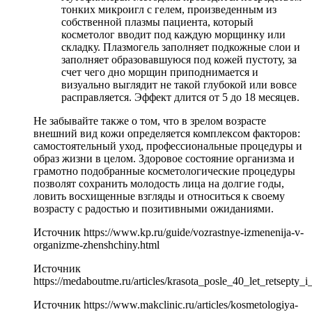
тонких микроигл с гелем, произведенным из
собственной плазмы пациента, который
косметолог вводит под каждую морщинку или
складку. Плазмогель заполняет подкожные слои и
заполняет образовавшуюся под кожей пустоту, за
счет чего дно морщин приподнимается и
визуально выглядит не такой глубокой или вовсе
расправляется. Эффект длится от 5 до 18 месяцев.
Не забывайте также о том, что в зрелом возрасте
внешний вид кожи определяется комплексом факторов:
самостоятельный уход, профессиональные процедуры и
образ жизни в целом. Здоровое состояние организма и
грамотно подобранные косметологические процедуры
позволят сохранить молодость лица на долгие годы,
ловить восхищенные взгляды и относиться к своему
возрасту с радостью и позитивными ожиданиями.
Источник
https://www.kp.ru/guide/vozrastnye-izmenenija-v-
organizme-zhenshchiny.html
Источник
https://medaboutme.ru/articles/krasota_posle_40_let_retsepty_i
Источник
https://www.makclinic.ru/articles/kosmetologiya-