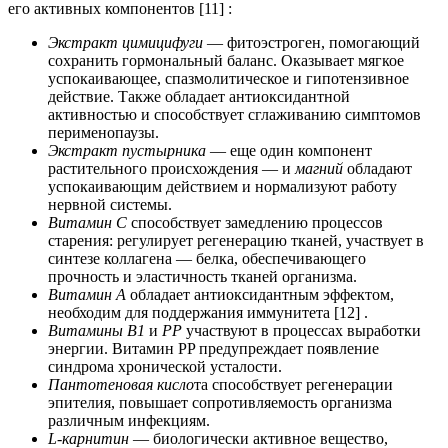
его активных компонентов [11] :
Экстракт цимицифуги
— фитоэстроген, помогающий
сохранить гормональный баланс. Оказывает мягкое
успокаивающее, спазмолитическое и гипотензивное
действие. Также обладает антиоксидантной
активностью и способствует сглаживанию симптомов
перименопаузы.
Экстракт пустырника
— еще один компонент
растительного происхождения — и
магний
обладают
успокаивающим действием и нормализуют работу
нервной системы.
Витамин C
способствует замедлению процессов
старения: регулирует регенерацию тканей, участвует в
синтезе коллагена — белка, обеспечивающего
прочность и эластичность тканей организма.
Витамин A
обладает антиоксидантным эффектом,
необходим для поддержания иммунитета [12] .
Витамины B1
и
PP
участвуют в процессах выработки
энергии. Витамин PP предупреждает появление
синдрома хронической усталости.
Пантотеновая кисло
та способствует регенерации
эпителия, повышает сопротивляемость организма
различным инфекциям.
L-карнитин
— биологически активное вещество,