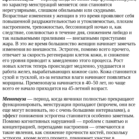
но характер менструаций меняется: они становятся
нерегулярными, слишком обильными или скудными.
Возрастные изменения у женщин в это время проявляют себя
повышенной раздражительностью и утомляемостью, плохим
настроением, тревожностью, бессонницей ночью и, как
следствие, сонливостью в течение дня, снижением либидо и
так называемыми приливами — внезапными приступами
жара. В это же время большинство женщин начинает замечать
изменения во внешности. Эстроген, помимо всего прочего,
отвечает за скорость регенерации клеток кожи, и снижение
его уровня приводит к замедлению этого процесса. Рост
новых клеток теперь происходит медленно, ухудшается и
работа желез, вырабатывающих кожное сало. Кожа становится
сухой и тусклой, из-за нехватки влаги начинают появляться
морщины. Пременопауза начинается в 40–50 лет, но чаще
всего ее начало приходится на 45-летний возраст.
Менопауза
— период, когда яичники полностью прекращают
функционировать, менструации пропадают (впрочем, они все
еще могут возникать, но с очень большими интервалами), а
эффект понижения эстрогена становится особенно заметным.
Помимо когнитивных нарушений — проблем с памятью и
концентрацией, перепадами настроения — отмечаются и
такие явления, как снижение прочности костей, поскольку
эстроген, кроме всего прочего, принимает участие в