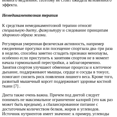
немного медленнее. Поэтому не стоит ожидать мгновенного
эффекта.
Немедикаментозная терапия
К средствам немедикаментозной терапии относят
специальную диету
,
физкультуру
и следование принципам
здорового образа жизни
.
Регулярная умеренная физическая активность, например
ежедневные прогулки или посещение спортзала два–три раза
в неделю, способна заметно сгладить признаки менопаузы,
особенно если приступить к занятиям спортом не в момент
начала гормональной перестройки, а заблаговременно.
Занятия спортом улучшают обменные процессы и клеточное
дыхание, поддерживают мышцы, сердце и сосуды в тонусе,
помогают снизить риск появления лишнего веса. Кроме того,
развитый мышечный корсет поддерживает здоровье костной
ткани [7] .
Диета также очень важна. Причем под диетой следует
понимать не максимальное ограничение калорий (это как раз
может быть вредным), а сбалансированное питание с
достаточным количеством белков, жиров и углеводов.
Источник нутриентов имеет значение: к примеру, углеводы