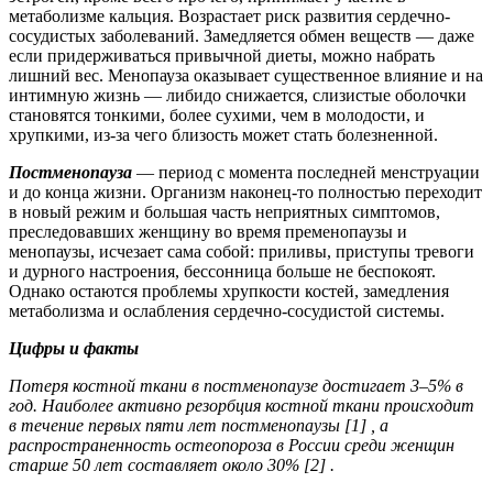
метаболизме кальция. Возрастает риск развития сердечно-
сосудистых заболеваний. Замедляется обмен веществ — даже
если придерживаться привычной диеты, можно набрать
лишний вес. Менопауза оказывает существенное влияние и на
интимную жизнь — либидо снижается, слизистые оболочки
становятся тонкими, более сухими, чем в молодости, и
хрупкими, из-за чего близость может стать болезненной.
Постменопауза
— период с момента последней менструации
и до конца жизни. Организм наконец-то полностью переходит
в новый режим и большая часть неприятных симптомов,
преследовавших женщину во время пременопаузы и
менопаузы, исчезает сама собой: приливы, приступы тревоги
и дурного настроения, бессонница больше не беспокоят.
Однако остаются проблемы хрупкости костей, замедления
метаболизма и ослабления сердечно-сосудистой системы.
Цифры и факты
Потеря костной ткани в постменопаузе достигает 3–5% в
год. Наиболее активно резорбция костной ткани происходит
в течение первых пяти лет постменопаузы [1] , а
распространенность остеопороза в России среди женщин
старше 50 лет составляет около 30% [2] .