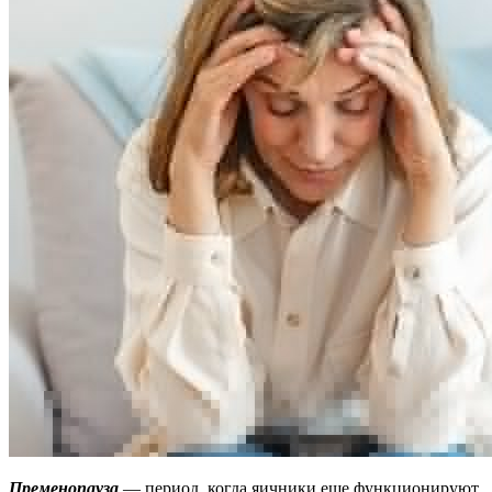
Пременопауза
— период, когда яичники еще функционируют,