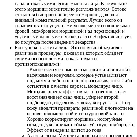
парализовать мимические мышцы лица. В результате
этого морщины значительно разглаживаются. Ботокс
считается быстрой панацеей от морщин, дающей
видимый моментальный результат. Лучше всего он
справляется с опущенными уголками губ и кончиками
бровей, межбровной морщинкой над переносицей и
«гусиными лапками» в уголках глаз. Эффект действует
до полугода после введения лекарства.
Контурная пластика лица. Это понятие объединяет
различные процедуры, каждая из которых обладает
своими особенностями, показаниями и
противопоказаниями:
. Выполняется с помощью мезонитей или нитей с
насечками и конусами, которые устанавливают
под кожу и либо постепенно рассасываются, либо
остаются в качестве каркаса, моделируя лицо.
Методика очень эффективна – на несколько лет
восстанавливает овал лица, убирает второй
подбородок, подтягивает кожу вокруг глаз. . Под
кожу вводятся препараты различной плотности на
основе полимолочной и гиалуроновой кислот.
Хорошо корректирует морщины, носогубные
складки, увеличивает объем губ, скул, подбородка.
Эффект от введения длится до года.
Аутофиллеры. Методика проводится посредством