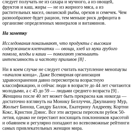
следует получать не из сахара и мучного, а из овощей,
фруктов и каш, жиры — не из жирного мяса, а из
растительных масел, океанской рыбы, орехов и семечек. Чем
разнообразнее будет рацион, тем меньше риск дефицита в
организме определенных минералов и витаминов.
На заметку
Исследования показывают, что продукты с высоким
содержанием клетчатки
—
овощи, хлеб из муки грубого
помола, ягоды и каши
—
помогают уменьшить
интенсивность и частоту приливов [8] .
Ни в коем случае не следует считать наступление менопаузы
«началом конца». Даже Всемирная организация
здравоохранения давно пересмотрела возрастную
классификацию, и сейчас люди в возрасте до 44 лет считаются
молодыми, а с 45 до 59 — людьми среднего возраста [9] .
Женщина после 40 лет может быть прекрасна как никогда —
достаточно взглянуть на Монику Беллуччи, Джулианну Мур,
Жюльет Бинош, Сандру Баллок, Екатерину Андрееву, Кортни
Кокс, Кристин Дэвис. Все эти актрисы пересекли рубеж 50-
летия, однако не перестают восхищать поклонников красотой
и обаянием и регулярно попадают во всевозможные рейтинги
самых привлекательных женщин мира.