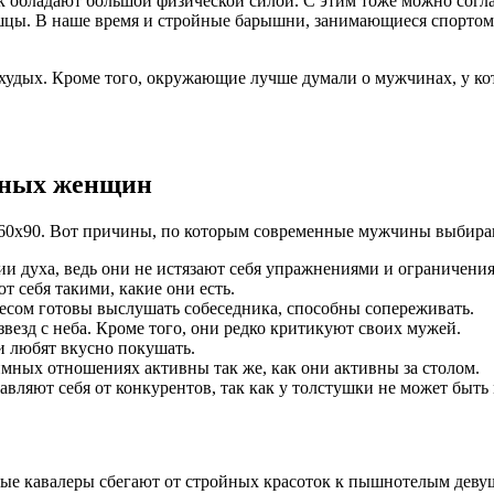
к обладают большой физической силой. С этим тоже можно согла
шцы. В наше время и стройные барышни, занимающиеся спортом,
 худых. Кроме того, окружающие лучше думали о мужчинах, у к
лных женщин
0х60х90. Вот причины, по которым современные мужчины выбир
 духа, ведь они не истязают себя упражнениями и ограничения
 себя такими, какие они есть.
сом готовы выслушать собеседника, способны сопереживать.
звезд с неба. Кроме того, они редко критикуют своих мужей.
ни любят вкусно покушать.
ных отношениях активны так же, как они активны за столом.
вляют себя от конкурентов, так как у толстушки не может быть
ые кавалеры сбегают от стройных красоток к пышнотелым деву