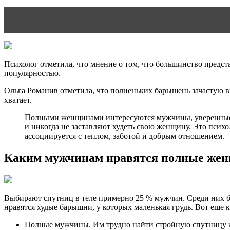
Читать статью
Влияние грудного вскармливания на жен
Психолог отметила, что мнение о том, что большинство пред
популярностью.
Ольга Романив отметила, что полненьких барышень зачастую в
хватает.
Полными женщинами интересуются мужчины, уверенные в с
и никогда не заставляют худеть свою женщину. Это пси
ассоциируется с теплом, заботой и добрым отношением.
Каким мужчинам нравятся полные же
Выбирают спутниц в теле примерно 25 % мужчин. Среди них бо
нравятся худые барышни, у которых маленькая грудь. Вот еще
Полные мужчины. Им трудно найти стройную спутницу 