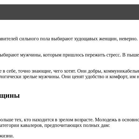
ский организм
ставителей сильного пола выбирают худощавых женщин, неверно
ыбирают мужчины, которым пришлось пережить стресс. В пышечк
ебе, точно знающие, чего хотят. Они добры, коммуникабельны,
хологически зрелые мужчины. Они ценят удобство и комфорт, и
нщины
льше тех, кто находится в зрелом возрасте. Молодежь в основн
 категории кавалеров, предпочитающих полных дам:
жизни.