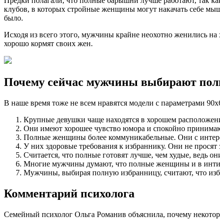
Предки полагали, что полные барышни лучше работают, так ка
клубов, в которых стройные женщины могут накачать себе мы
было.
Исходя из всего этого, мужчины крайне неохотно женились на
хорошо кормят своих жен.
Почему сейчас мужчины выбирают по
В наше время тоже не всем нравятся модели с параметрами 9
Крупные девушки чаще находятся в хорошем расположении
Они имеют хорошее чувство юмора и спокойно принимают
Полные женщины более коммуникабельные. Они с интере
У них здоровые требования к избраннику. Они не просят 
Считается, что полные готовят лучше, чем худые, ведь о
Многие мужчины думают, что полные женщины и в интим
Мужчины, выбирая полную избранницу, считают, что изба
Комментарий психолога
Семейный психолог Ольга Романив объяснила, почему некотор