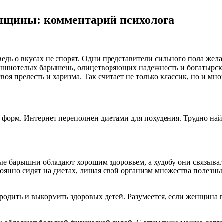
нщины: комментарий психолога
едь о вкусах не спорят. Одни представители сильного пола жел
шнотелых барышень, олицетворяющих надежность и богатырское
воя прелесть и харизма. Так считает не только классик, но и м
х форм. Интернет переполнен диетами для похудения. Трудно най
ые барышни обладают хорошим здоровьем, а худобу они связывал
оянно сидят на диетах, лишая свой организм множества полезны
дить и выкормить здоровых детей. Разумеется, если женщина п