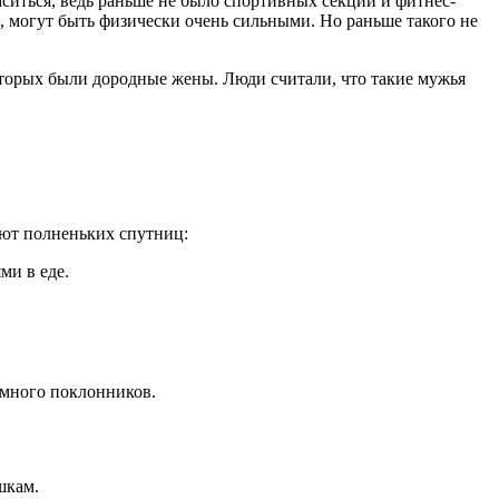
ситься, ведь раньше не было спортивных секций и фитнес-
 могут быть физически очень сильными. Но раньше такого не
оторых были дородные жены. Люди считали, что такие мужья
ают полненьких спутниц:
ми в еде.
 много поклонников.
шкам.