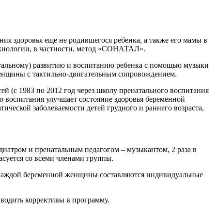
ния здоровья еще не родившегося ребенка, а также его мамы в
хнологии, в частности, метод «СОНАТАЛ».
тальному) развитию и воспитанию ребенка с помощью музыки
 женщины с тактильно-двигательным сопровождением.
й (с 1983 по 2012 год через школу пренатального воспитания
о воспитания улучшает состояние здоровья беременной
ической заболеваемости детей грудного и раннего возраста,
иатром и пренатальным педагогом – музыкантом, 2 раза в
ласуется со всеми членами группы.
я каждой беременной женщины составляются индивидуальные
вводить коррективы в программу.