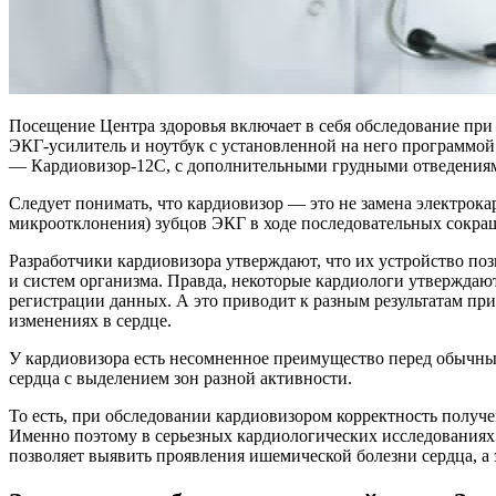
Посещение Центра здоровья включает в себя обследование при
ЭКГ-усилитель и ноутбук с установленной на него программой
— Кардиовизор-12С, с дополнительными грудными отведениями
Следует понимать, что кардиовизор — это не замена электрок
микроотклонения) зубцов ЭКГ в ходе последовательных сокр
Разработчики кардиовизора утверждают, что их устройство по
и систем организма. Правда, некоторые кардиологи утверждают
регистрации данных. А это приводит к разным результатам при
изменениях в сердце.
У кардиовизора есть несомненное преимущество перед обычным
сердца с выделением зон разной активности.
То есть, при обследовании кардиовизором корректность получе
Именно поэтому в серьезных кардиологических исследованиях ка
позволяет выявить проявления ишемической болезни сердца, а