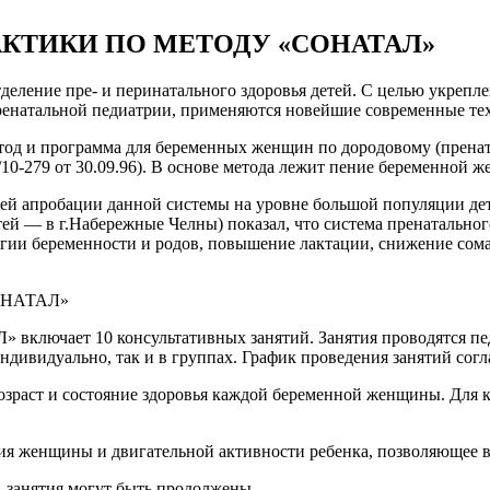
КТИКИ ПО МЕТОДУ «СОНАТАЛ»
деление пре- и перинатального здоровья детей. С целью укрепле
енатальной педиатрии, применяются новейшие современные те
тод и программа для беременных женщин по дородовому (прена
10-279 от 30.09.96). В основе метода лежит пение беременной
ей апробации данной системы на уровне большой популяции дете
ей — в г.Набережные Челны) показал, что система пренатальног
гии беременности и родов, повышение лактации, снижение сомат
СОНАТАЛ»
включает 10 консультативных занятий. Занятия проводятся пед
 индивидуально, так и в группах. График проведения занятий сог
возраст и состояние здоровья каждой беременной женщины. Дл
ния женщины и двигательной активности ребенка, позволяющее 
, занятия могут быть продолжены.