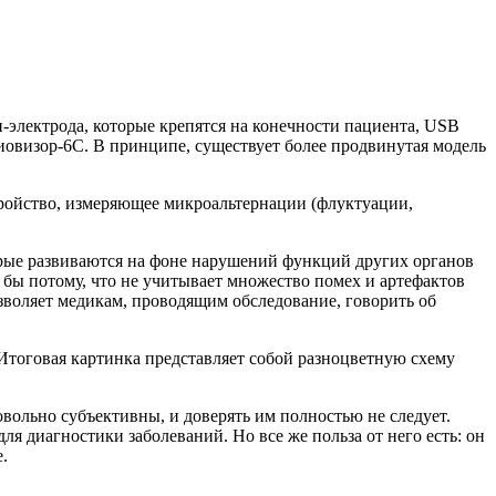
-электрода, которые крепятся на конечности пациента, USB
иовизор-6С. В принципе, существует более продвинутая модель
тройство, измеряющее микроальтернации (флуктуации,
орые развиваются на фоне нарушений функций других органов
 бы потому, что не учитывает множество помех и артефактов
озволяет медикам, проводящим обследование, говорить об
Итоговая картинка представляет собой разноцветную схему
вольно субъективны, и доверять им полностью не следует.
я диагностики заболеваний. Но все же польза от него есть: он
.