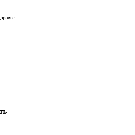
доровье
ть