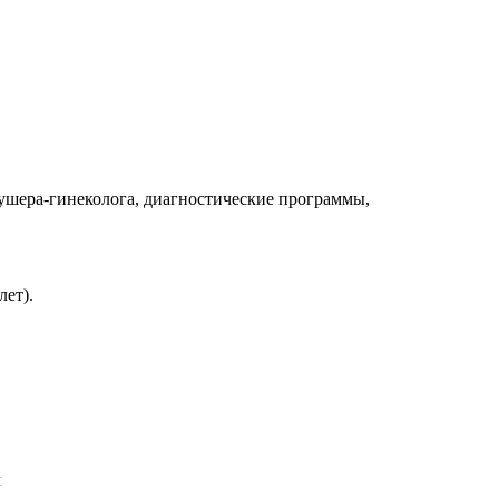
ушера-гинеколога, диагностические программы,
лет).
ч