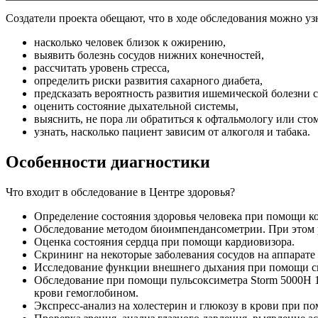
Создатели проекта обещают, что в ходе обследования можно уз
насколько человек близок к ожирению,
выявить болезнь сосудов нижних конечностей,
рассчитать уровень стресса,
определить риски развития сахарного диабета,
предсказать вероятность развития ишемической болезни 
оценить состояние дыхательной системы,
выяснить, не пора ли обратиться к офтальмологу или стом
узнать, насколько пациент зависим от алкоголя и табака.
Особенности диагностики
Что входит в обследование в Центре здоровья?
Определение состояния здоровья человека при помощи ко
Обследование методом биоимпендансометрии. При этом р
Оценка состояния сердца при помощи кардиовизора.
Скрининг на некоторые заболевания сосудов на аппарате
Исследование функции внешнего дыхания при помощи сп
Обследование при помощи пульсоксиметра Storm 5000H 10
крови гемоглобином.
Экспресс-анализ на холестерин и глюкозу в крови при п