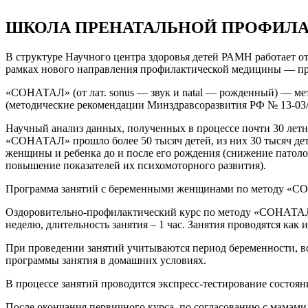
ШКОЛА ПРЕНАТАЛЬНОЙ ПРОФИЛА
В структуре Научного центра здоровья детей РАМН работает от
рамках нового направления профилактической медицины — пр
«СОНАТАЛ» (от лат. sonus — звук и natal — рожденный) — ме
(методические рекомендации Минздравсоразвития РФ № 13-03/
Научный анализ данных, полученных в процессе почти 30 летн
«СОНАТАЛ» прошло более 50 тысяч детей, из них 30 тысяч дет
женщины и ребенка до и после его рождения (снижение патоло
повышение показателей их психомоторного развития).
Программа занятий с беременными женщинами по методу «
Оздоровительно-профилактический курс по методу «СОНАТАЛ» 
неделю, длительность занятия – 1 час. Занятия проводятся как
При проведении занятий учитываются период беременности, 
программы занятия в домашних условиях.
В процессе занятий проводится экспресс-тестирование состоя
После окончания первичного курса, по согласованию с мамами