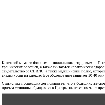
Ключевой момент: больным — поликлиника, здоровым — Центр з
хронических болезней, а также считаются «практически здоровы
свидетельство со СНИЛС, а также медицинский полис, который 
анализ крови на глюкозу. Все обследование занимает 30-40 мин
Статистика прошедших лет показывает, что в большинстве свое
причем женщины обращаются в Центры значительно чаще предс
Читать статью
Глобальная стратегия охраны здоровья ж