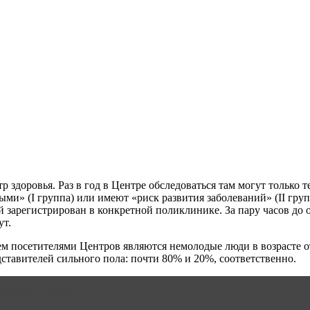
доровья. Раз в год в Центре обследоваться там могут только т
ми» (I группа) или имеют «риск развития заболеваний» (II груп
зарегистрирован в конкретной поликлинике. За пару часов до об
ут.
м посетителями Центров являются немолодые люди в возрасте от
тавителей сильного пола: почти 80% и 20%, соответственно.
енщин и детей