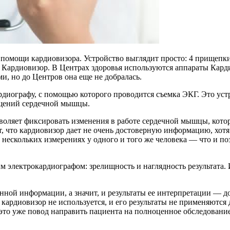
 помощи кардиовизора. Устройство выглядит просто: 4 прищепки
 Кардиовизор. В Центрах здоровья используются аппараты Кард
, но до Центров она еще не добралась.
ардиографу, с помощью которого проводится съемка ЭКГ. Это ус
ащений сердечной мышцы.
зволяет фиксировать изменения в работе сердечной мышцы, кот
, что кардиовизор дает не очень достоверную информацию, хотя
 нескольких измерениях у одного и того же человека — что и п
 электрокардиографом: зрелищность и наглядность результата. 
нной информации, а значит, и результаты ее интерпретации — до
рдиовизор не используется, и его результаты не применяются дл
 это уже повод направить пациента на полноценное обследование