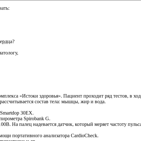
нать:
сердца?
атологу,
мплекса «Истоки здоровья». Пациент проходит ряд тестов, в ход
ассчитывается состав тела: мышцы, жир и вода.
 Smartdop 30EX.
ирометра Spirobank G.
0B. На палец надевается датчик, который меряет частоту пульса
омощи портативного анализатора CardioCheck.