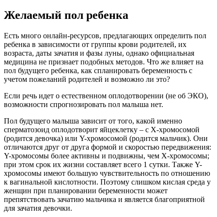
Желаемый пол ребенка
Есть много онлайн-ресурсов, предлагающих определить пол
ребенка в зависимости от группы крови родителей, их
возраста, даты зачатия и фазы луны, однако официальная
медицина не признает подобных методов. Что же влияет на
пол будущего ребенка, как спланировать беременность с
учетом пожеланий родителей и возможно ли это?
Если речь идет о естественном оплодотворении (не об ЭКО),
возможности спрогнозировать пол малыша нет.
Пол будущего малыша зависит от того, какой именно
сперматозоид оплодотворит яйцеклетку – с X-хромосомой
(родится девочка) или Y-хромосомой (родится мальчик). Они
отличаются друг от друга формой и скоростью передвижения:
Y-хромосомы более активны и подвижны, чем X-хромосомы;
при этом срок их жизни составляет всего 1 сутки. Также Y-
хромосомы имеют большую чувствительность по отношению
к вагинальной кислотности. Поэтому слишком кислая среда у
женщин при планировании беременности может
препятствовать зачатию мальчика и является благоприятной
для зачатия девочки.