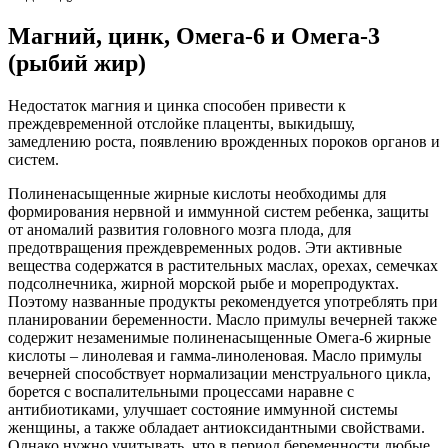
Магний, цинк, Омега-6 и Омега-3
(рыбий жир)
Недостаток магния и цинка способен привести к
преждевременной отслойке плаценты, выкидышу,
замедлению роста, появлению врожденных пороков органов и
систем.
Полиненасыщенные жирные кислоты необходимы для
формирования нервной и иммунной систем ребенка, защиты
от аномалий развития головного мозга плода, для
предотвращения преждевременных родов. Эти активные
вещества содержатся в растительных маслах, орехах, семечках
подсолнечника, жирной морской рыбе и морепродуктах.
Поэтому названные продукты рекомендуется употреблять при
планировании беременности. Масло примулы вечерней также
содержит незаменимые полиненасыщенные Омега-6 жирные
кислоты – линолевая и гамма-линоленовая. Масло примулы
вечерней способствует нормализации менструального цикла,
борется с воспалительными процессами наравне с
антибиотиками, улучшает состояние иммунной системы
женщины, а также обладает антиоксидантными свойствами.
Однако нужно учитывать, что в период беременности любые