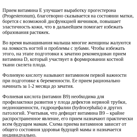
Прием витамина Е улучшает выработку прогестерона
(Progesteronum), благотворно сказывается на состоянии матки,
борется с возможной дисфункцией яичников, повышает
эластичность кожи, что в дальнейшем помогает избежать
образования растяжек.
Во время вынашивания малыша многие женщины жалуются
на ломкость ногтей и проблемы с зубами. Чтобы избежать
этого, на этапе подготовки к зачатию рекомендован прием
витамина D, который участвует в формировании костной
ткани скелета плода.
Фолиевую кислоту называют витамином первой важности
при подготовке к беременности. Ее прием рационально
начинать за 1-2 месяца до зачатия.
Фолиевая кислота (витамин В9) необходима для
профилактики развития у плода дефектов нервной трубки,
недоношенности, гидроцефалии (hydrocephalia) и других
патологий. Учитывая, что дефицит витамина В9 – крайне
распространенное явление, его прием назначают практически
всем будущим мамам. Схема приема витаминов зависит от
общего состояния здоровья будущей мамы и назначается
индивидуально.