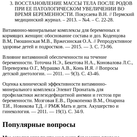
ВОССТАНОВЛЕНИЕ МАССЫ ТЕЛА ПОСЛЕ РОДОВ
ПРИ ЕЕ ПАТОЛОГИЧЕСКОМ УВЕЛИЧЕНИИ ВО
ВРЕМЯ БЕРЕМЕННОСТИ. Покусаева В.Н. // Пермский
медицинский журнал. – 2013. – №4. – С. 22-28.
Витаминно-минеральные комплексы для беременных и
кормящих женщин: обоснование состава и доз. Коденцова
В.М, Гмошинская М.В., Вржесинская О.А. // Репродуктивное
здоровье детей и подростков. — 2015. — 3. С. 73-96.
Влияние витаминной обеспеченности на течение
беременности. Тоточиа Н.Э., Бекетова Н.А., Коновалова Л.С.,
Переверзева О.Г., Мурашко А.В., Конь И.Я. // Вопросы
детской диетологии. — 2011. — 9(3). С. 43-46.
Оценка клинической эффективности витаминно-
минерального комплекса Элевит Пронаталь для
профилактики железодефицитной анемии и гестоза при
беременности. Мозговая Е.В., Прокопенко В.М., Опарина
Т.И., Новикова Т.Д. // РМЖ Мать и дитя. Акушерство и
гинекология. — 2011. — 19(1). С. 34-9.
Популярные вопросы