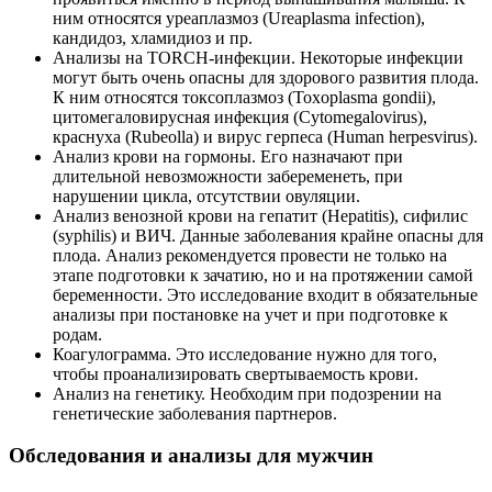
ним относятся уреаплазмоз (Ureaplasma infection),
кандидоз, хламидиоз и пр.
Анализы на TORCH-инфекции. Некоторые инфекции
могут быть очень опасны для здорового развития плода.
К ним относятся токсоплазмоз (Toxoplasma gondii),
цитомегаловирусная инфекция (Cytomegalovirus),
краснуха (Rubeolla) и вирус герпеса (Human herpesvirus).
Анализ крови на гормоны. Его назначают при
длительной невозможности забеременеть, при
нарушении цикла, отсутствии овуляции.
Анализ венозной крови на гепатит (Hepatitis), сифилис
(syphilis) и ВИЧ. Данные заболевания крайне опасны для
плода. Анализ рекомендуется провести не только на
этапе подготовки к зачатию, но и на протяжении самой
беременности. Это исследование входит в обязательные
анализы при постановке на учет и при подготовке к
родам.
Коагулограмма. Это исследование нужно для того,
чтобы проанализировать свертываемость крови.
Анализ на генетику. Необходим при подозрении на
генетические заболевания партнеров.
Обследования и анализы для мужчин