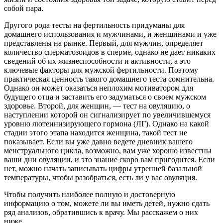
собой пара.
Другого рода тесты на фертильность придуманы для
домашнего использования и мужчинами, и женщинами и уже
представлены на рынке. Первый, для мужчин, определяет
количество сперматозоидов в сперме, однако не дает никаких
сведений об их жизнеспособности и активности, а это
ключевые факторы для мужской фертильности. Поэтому
практическая ценность такого домашнего теста сомнительна.
Однако он может оказаться неплохим мотиватором для
будущего отца и заставить его задуматься о своем мужском
здоровье. Второй, для женщин, — тест на овуляцию, о
наступлении которой он сигнализирует по увеличившемуся
уровню лютеинизирующего гормона (ЛГ). Однако на какой
стадии этого этапа находится женщина, такой тест не
показывает. Если вы уже давно ведете дневник вашего
менструального цикла, возможно, вам уже хорошо известны
ваши дни овуляции, и это знание скоро вам пригодится. Если
нет, можно начать записывать цифры утренней базальной
температуры, чтобы разобраться, есть ли у вас овуляция.
Чтобы получить наиболее полную и достоверную
информацию о том, можете ли вы иметь детей, нужно сдать
ряд анализов, обратившись к врачу. Мы расскажем о них
ниже.