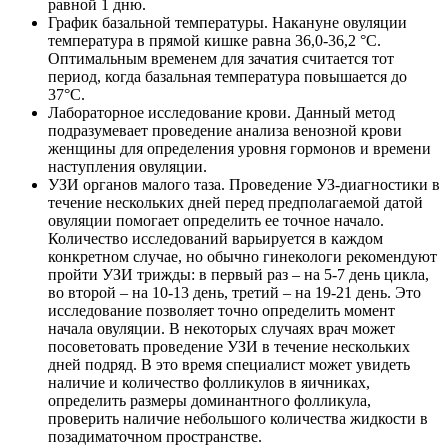
равной 1 дню.
График базальной температуры. Накануне овуляции
температура в прямой кишке равна 36,0-36,2 °С.
Оптимальным временем для зачатия считается тот
период, когда базальная температура повышается до
37°С.
Лабораторное исследование крови. Данный метод
подразумевает проведение анализа венозной крови
женщины для определения уровня гормонов и времени
наступления овуляции.
УЗИ органов малого таза. Проведение УЗ-диагностики в
течение нескольких дней перед предполагаемой датой
овуляции помогает определить ее точное начало.
Количество исследований варьируется в каждом
конкретном случае, но обычно гинекологи рекомендуют
пройти УЗИ трижды: в первый раз – на 5-7 день цикла,
во второй – на 10-13 день, третий – на 19-21 день. Это
исследование позволяет точно определить момент
начала овуляции. В некоторых случаях врач может
посоветовать проведение УЗИ в течение нескольких
дней подряд. В это время специалист может увидеть
наличие и количество фолликулов в яичниках,
определить размеры доминантного фолликула,
проверить наличие небольшого количества жидкости в
позадиматочном пространстве.