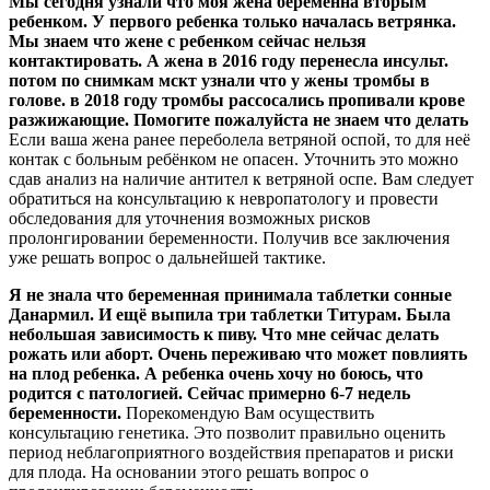
Мы сегодня узнали что моя жена беременна вторым
ребенком. У первого ребенка только началась ветрянка.
Мы знаем что жене с ребенком сейчас нельзя
контактировать. А жена в 2016 году перенесла инсульт.
потом по снимкам мскт узнали что у жены тромбы в
голове. в 2018 году тромбы рассосались пропивали крове
разжижающие. Помогите пожалуйста не знаем что делать
Если ваша жена ранее переболела ветряной оспой, то для неё
контак с больным ребёнком не опасен. Уточнить это можно
сдав анализ на наличие антител к ветряной оспе. Вам следует
обратиться на консультацию к невропатологу и провести
обследования для уточнения возможных рисков
пролонгировании беременности. Получив все заключения
уже решать вопрос о дальнейшей тактике.
Я не знала что беременная принимала таблетки сонные
Данармил. И ещё выпила три таблетки Титурам. Была
небольшая зависимость к пиву. Что мне сейчас делать
рожать или аборт. Очень переживаю что может повлиять
на плод ребенка. А ребенка очень хочу но боюсь, что
родится с патологией. Сейчас примерно 6-7 недель
беременности.
Порекомендую Вам осуществить
консультацию генетика. Это позволит правильно оценить
период неблагоприятного воздействия препаратов и риски
для плода. На основании этого решать вопрос о