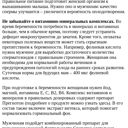
Правильное питание подготовит женский организм к
вынашиванию малыша. Нужно оно и мужчинам: качество
спермы улучшится – увеличится вероятность оплодотворения.
Не забывайте о витаминно-минеральных комплексах.
Во
время беременности потребность в минералах и витаминах
больше, чем в обычное время, поэтому следует устранить
дефицит микронутриентов до зачатия. Кроме того, нехватка
некоторых полезных веществ может стать серьезным
препятствием к беременности. Например, фолиевая кислота
нужна мужчине для выработки достаточного количества
сперматозоидов с правильным строением. Женщинам она
необходима для нормальной работы яичников и
предупреждения патологий плода на ранних сроках развития.
Суточная норма для будущих мам – 400 мкг фолиевой
кислоты.
При подготовке к беременности женщинам нужен йод,
магний, витамины Е, С, B2, В6. Комплекс витаминов и
минералов в правильных дозировках содержит препарат
Прегнотон (подробнее о продукте можно узнать здесь). В его
состав также включен экстракт витекса, который помогает
нормализовать гормональный фон.
Мужчинам подойдет комбинированный препарат для