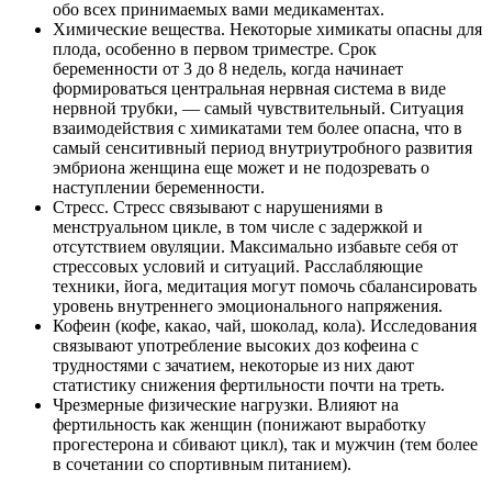
обо всех принимаемых вами медикаментах.
Химические вещества. Некоторые химикаты опасны для
плода, особенно в первом триместре. Срок
беременности от 3 до 8 недель, когда начинает
формироваться центральная нервная система в виде
нервной трубки, — самый чувствительный. Ситуация
взаимодействия с химикатами тем более опасна, что в
самый сенситивный период внутриутробного развития
эмбриона женщина еще может и не подозревать о
наступлении беременности.
Стресс. Стресс связывают с нарушениями в
менструальном цикле, в том числе с задержкой и
отсутствием овуляции. Максимально избавьте себя от
стрессовых условий и ситуаций. Расслабляющие
техники, йога, медитация могут помочь сбалансировать
уровень внутреннего эмоционального напряжения.
Кофеин (кофе, какао, чай, шоколад, кола). Исследования
связывают употребление высоких доз кофеина с
трудностями с зачатием, некоторые из них дают
статистику снижения фертильности почти на треть.
Чрезмерные физические нагрузки. Влияют на
фертильность как женщин (понижают выработку
прогестерона и сбивают цикл), так и мужчин (тем более
в сочетании со спортивным питанием).