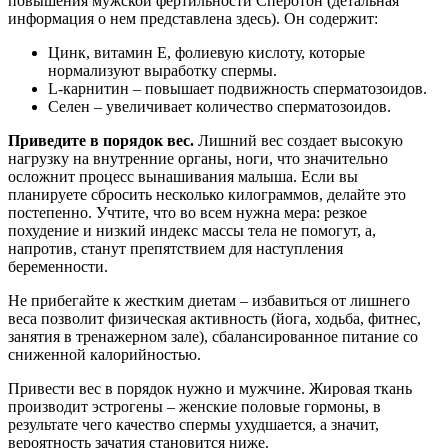
повышения мужской фертильности Сперотон (детальная
информация о нем представлена здесь). Он содержит:
Цинк, витамин Е, фолиевую кислоту, которые
нормализуют выработку спермы.
L-карнитин – повышает подвижность сперматозоидов.
Селен – увеличивает количество сперматозоидов.
Приведите в порядок вес.
Лишний вес создает высокую
нагрузку на внутренние органы, ноги, что значительно
осложнит процесс вынашивания малыша. Если вы
планируете сбросить несколько килограммов, делайте это
постепенно. Учтите, что во всем нужна мера: резкое
похудение и низкий индекс массы тела не помогут, а,
напротив, станут препятствием для наступления
беременности.
Не прибегайте к жестким диетам – избавиться от лишнего
веса позволит физическая активность (йога, ходьба, фитнес,
занятия в тренажерном зале), сбалансированное питание со
сниженной калорийностью.
Привести вес в порядок нужно и мужчине. Жировая ткань
производит эстрогены – женские половые гормоны, в
результате чего качество спермы ухудшается, а значит,
вероятность зачатия становится ниже.