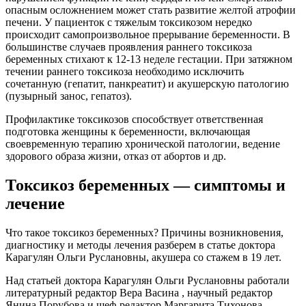
опасным осложнением может стать развитие желтой атрофии
печени. У пациенток с тяжелым токсикозом нередко
происходит самопроизвольное прерывание беременности. В
большинстве случаев проявления раннего токсикоза
беременных стихают к 12-13 неделе гестации. При затяжном
течении раннего токсикоза необходимо исключить
сочетанную (гепатит, панкреатит) и акушерскую патологию
(пузырный занос, гепатоз).
Профилактике токсикозов способствует ответственная
подготовка женщины к беременности, включающая
своевременную терапию хронической патологии, ведение
здорового образа жизни, отказ от абортов и др.
Токсикоз беременных — симптомы и
лечение
Что такое токсикоз беременных? Причины возникновения,
диагностику и методы лечения разберем в статье доктора
Карагулян Ольги Руслановны, акушера со стажем в 19 лет.
Над статьей доктора Карагулян Ольги Руслановны работали
литературный редактор Вера Васина , научный редактор
Янина Порубова и шеф-редактор Маргарита Тихонова