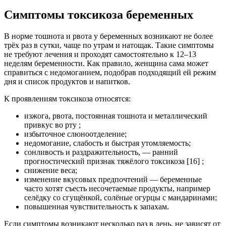
Симптомы токсикоза беременных
В норме тошнота и рвота у беременных возникают не более
трёх раз в сутки, чаще по утрам и натощак. Такие симптомы
не требуют лечения и проходят самостоятельно к 12–13
неделям беременности. Как правило, женщина сама может
справиться с недомоганием, подобрав подходящий ей режим
дня и список продуктов и напитков.
К проявлениям токсикоза относятся:
изжога, рвота, постоянная тошнота и металлический
привкус во рту ;
избыточное слюноотделение;
недомогание, слабость и быстрая утомляемость;
сонливость и раздражительность, — ранний
прогностический признак тяжёлого токсикоза [16] ;
снижение веса;
изменение вкусовых предпочтений — беременные
часто хотят съесть несочетаемые продукты, например
селёдку со сгущёнкой, солёные огурцы с мандаринами;
повышенная чувствительность к запахам.
Если симптомы возникают несколько раз в день, не зависят от