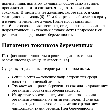
приёма пищи, при этом ухудшается общее самочувствие,
пропадает аппетит и снижается вес, то это признаки
токсикоза. В таком случае женщине, скорее всего, нужна
медицинская помощь [6] . Чем быстрее она обратится к врачу
и начнёт лечение, тем лучше. Иначе могут развиться
серьёзные осложнения: почечная, сердечная и полиорганная
недостаточность. В тяжёлых случаях может потребоваться
реанимация и прерывание беременности.
Патогенез токсикоза беременных
Патофизиология тошноты и рвоты на ранних сроках
беременности до конца неизвестна [14] .
Существуют различные теории развития токсикоза:
Генетическая
— токсикоз чаще встречается среди
родственниц первой линии.
Токсическая
— рвота беременных связана с отравлением
организма продуктами обмена веществ.
Иммунологическая
— недомогание вызвано реакцией
организма женщины на антигены плода. Признаки
токсикоза усиливаются одновременно с развитием
лимфоидной ткани ребёнка. При беременности