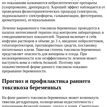
по показаниям назначаются нейролептические препараты
(хлорпромазин, дроперидол). Хороший эффект наблюдается от
проведения физиотерапевтических процедур (электросна,
эндоназального электрофореза, гальванизации, фитотерапии,
ароматерапии), иглоукалывания.
Лечение выраженного токсикоза беременных проводится в
палатах интенсивной терапии под контролем лабораторных и
гемодинамических показателей. Терапия включает в себя
инфузию растворов в объеме до 3 л, введение нейролептиков,
гепатопротекторов, противорвотных средств, постановку
питательных клизм. Тяжелая степень токсикоза беременных
представляет опасность для женщины и плода. При
несвоевременности или неэффективности лечения может
наступить кома и гибель больной. Поэтому при
злокачественной форме раннего токсикоза показано
прерывание беременности.
Прогноз и профилактика раннего
токсикоза беременных
На фоне раннего токсикоза беременных может возникнуть
тяжелая дегидратация, полиорганная недостаточность с
нарушением функций печени, сердца и почек. Смертельно