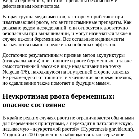
В6 для беременных, но 10 мг признаны безопасным и
действенным количеством.
Вторая группа медикаментов, к которым прибегают при
изматывающей рвоте, это антигистаминные препараты. Как
доказано рядом исследований, они относятся к достаточно
безопасным при вынашивании, и могут назначаться также в
случае изжоги беременных. Все остальные медикаменты
назначаются намного реже из-за побочных эффектов.
Достаточно результативным признан метод акупунктуры
(иглоукалывания) при тошноте и рвоте беременных, а также
самостоятельный массаж в виде надавливания на точку
Neiguan (P6), находящуюся на внутренней стороне запястья.
Ее рекомендуют от тошноты и укачивания во время поездок,
но сдавливание также помогает и будущим мамам.
Неукротимая рвота беременных:
опасное состояние
В крайне редких случаях рвота не ограничивается обычными
для беременных приступами, а переходит в патологическую,
называемую «неукротимой рвотой» (Hyperemesis gravidarum).
У одной из 200 беременных наблюдается такое серьезное