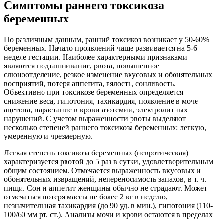
Симптомы раннего токсикоза
беременных
По различным данным, ранний токсикоз возникает у 50-60%
беременных. Начало проявлений чаще развивается на 5-6
неделе гестации. Наиболее характерными признаками
являются подташнивание, рвота, повышенное
слюноотделение, резкое изменение вкусовых и обонятельных
восприятий, потеря аппетита, вялость, сонливость.
Объективно при токсикозе беременных определяется
снижение веса, гипотония, тахикардия, появление в моче
ацетона, нарастание в крови азотемии, электролитных
нарушений. С учетом выраженности рвоты выделяют
несколько степеней раннего токсикоза беременных: легкую,
умеренную и чрезмерную.
Легкая степень токсикоза беременных (невротическая)
характеризуется рвотой до 5 раз в сутки, удовлетворительным
общим состоянием. Отмечается выраженность вкусовых и
обонятельных извращений, непереносимость запахов, в т. ч.
пищи. Сон и аппетит женщины обычно не страдают. Может
отмечаться потеря массы не более 2 кг в неделю,
незначительная тахикардия (до 90 уд. в мин.), гипотония (110-
100/60 мм рт. ст.). Анализы мочи и крови остаются в пределах