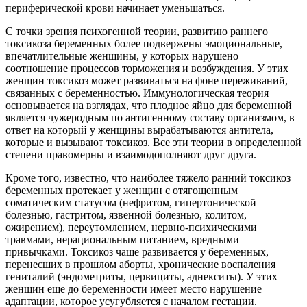
периферической крови начинает уменьшаться.
С точки зрения психогенной теории, развитию раннего
токсикоза беременных более подвержены эмоциональные,
впечатлительные женщины, у которых нарушено
соотношение процессов торможения и возбуждения. У этих
женщин токсикоз может развиваться на фоне переживаний,
связанных с беременностью. Иммунологическая теория
основывается на взглядах, что плодное яйцо для беременной
является чужеродным по антигенному составу организмом, в
ответ на который у женщины вырабатываются антитела,
которые и вызывают токсикоз. Все эти теории в определенной
степени правомерны и взаимодополняют друг друга.
Кроме того, известно, что наиболее тяжело ранний токсикоз
беременных протекает у женщин с отягощенным
соматическим статусом (нефритом, гипертонической
болезнью, гастритом, язвенной болезнью, колитом,
ожирением), переутомлением, нервно-психическими
травмами, нерациональным питанием, вредными
привычками. Токсикоз чаще развивается у беременных,
перенесших в прошлом аборты, хронические воспаления
гениталий (эндометриты, цервициты, аднекситы). У этих
женщин еще до беременности имеет место нарушение
адаптации, которое усугубляется с началом гестации.