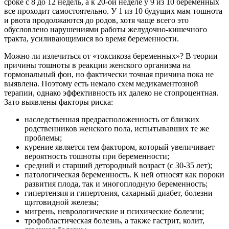
сроке с 8 до 12 недель, а к 20-ой неделе у 9 из 10 беременных
все проходит самостоятельно. У 1 из 10 будущих мам тошнота
и рвота продолжаются до родов, хотя чаще всего это
обусловлено нарушениями работы желудочно-кишечного
тракта, усиливающимися во время беременности.
Можно ли излечиться от «токсикоза беременных»? В теории
причины тошноты в реакции женского организма на
гормональный фон, но фактически точная причина пока не
выявлена. Поэтому есть немало схем медикаментозной
терапии, однако эффективность их далеко не стопроцентная.
Зато выявлены факторы риска:
наследственная предрасположенность от близких
родственников женского пола, испытывавших те же
проблемы;
курение является тем фактором, который увеличивает
вероятность тошноты при беременности;
средний и старший детородный возраст (с 30-35 лет);
патологическая беременность. К ней относят как пороки
развития плода, так и многоплодную беременность;
гипертензия и гипертония, сахарный диабет, болезни
щитовидной железы;
мигрень, неврологические и психические болезни;
трофобластическая болезнь, а также гастрит, колит,