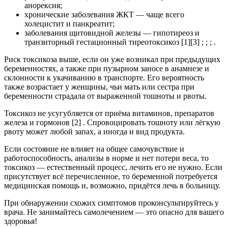
анорексия;
хронические заболевания ЖКТ — чаще всего
холецистит и панкреатит;
заболевания щитовидной железы — гипотиреоз и
транзиторный гестационный тиреотоксикоз [1][3] ; ; ; .
Риск токсикоза выше, если он уже возникал при предыдущих
беременностях, а также при пузырном заносе в анамнезе и
склонности к укачиванию в транспорте. Его вероятность
также возрастает у женщины, чьи мать или сестра при
беременности страдала от выраженной тошноты и рвоты.
Токсикоз не усугубляется от приёма витаминов, препаратов
железа и гормонов [2] . Спровоцировать тошноту или лёгкую
рвоту может любой запах, а иногда и вид продукта.
Если состояние не влияет на общее самочувствие и
работоспособность, анализы в норме и нет потери веса, то
токсикоз — естественный процесс, лечить его не нужно. Если
присутствует всё перечисленное, то беременной потребуется
медицинская помощь и, возможно, придётся лечь в больницу.
При обнаружении схожих симптомов проконсультируйтесь у
врача. Не занимайтесь самолечением — это опасно для вашего
здоровья!