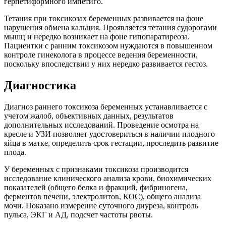
герпетиформного импетиго.
Тетания при токсикозах беременных развивается на фоне
нарушения обмена кальция. Проявляется тетания судорогами
мышц и нередко возникает на фоне гипопаратиреоза.
Пациентки с ранним токсикозом нуждаются в повышенном
контроле гинеколога в процессе ведения беременности,
поскольку впоследствии у них нередко развивается гестоз.
Диагностика
Диагноз раннего токсикоза беременных устанавливается с
учетом жалоб, объективных данных, результатов
дополнительных исследований. Проведение осмотра на
кресле и УЗИ позволяет удостовериться в наличии плодного
яйца в матке, определить срок гестации, проследить развитие
плода.
У беременных с признаками токсикоза производится
исследование клинического анализа крови, биохимических
показателей (общего белка и фракций, фибриногена,
ферментов печени, электролитов, КОС), общего анализа
мочи. Показано измерение суточного диуреза, контроль
пульса, ЭКГ и АД, подсчет частоты рвоты.