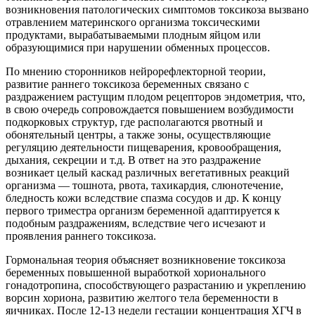
возникновения патологических симптомов токсикоза вызвано
отравлением материнского организма токсическими
продуктами, вырабатываемыми плодным яйцом или
образующимися при нарушении обменных процессов.
По мнению сторонников нейрорефлекторной теории,
развитие раннего токсикоза беременных связано с
раздражением растущим плодом рецепторов эндометрия, что,
в свою очередь сопровождается повышением возбудимости
подкорковых структур, где располагаются рвотный и
обонятельный центры, а также зоны, осуществляющие
регуляцию деятельности пищеварения, кровообращения,
дыхания, секреции и т.д. В ответ на это раздражение
возникает целый каскад различных вегетативных реакций
организма — тошнота, рвота, тахикардия, слюнотечение,
бледность кожи вследствие спазма сосудов и др. К концу
первого триместра организм беременной адаптируется к
подобным раздражениям, вследствие чего исчезают и
проявления раннего токсикоза.
Гормональная теория объясняет возникновение токсикоза
беременных повышенной выработкой хорионального
гонадотропина, способствующего разрастанию и укреплению
ворсин хориона, развитию желтого тела беременности в
яичниках. После 12-13 недели гестации концентрация ХГЧ в