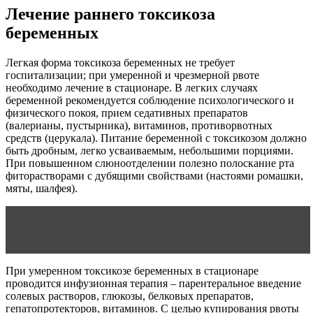
Лечение раннего токсикоза
беременных
Легкая форма токсикоза беременных не требует
госпитализации; при умеренной и чрезмерной рвоте
необходимо лечение в стационаре. В легких случаях
беременной рекомендуется соблюдение психологического и
физического покоя, прием седативных препаратов
(валерианы, пустырника), витаминов, противорвотных
средств (церукала). Питание беременной с токсикозом должно
быть дробным, легко усваиваемым, небольшими порциями.
При повышенном слюноотделении полезно полоскание рта
фиторастворами с дубящими свойствами (настоями ромашки,
мяты, шалфея).
Читать статью
Холестерин при беременности – норма,
причины повышения
При умеренном токсикозе беременных в стационаре
проводится инфузионная терапия – парентеральное введение
солевых растворов, глюкозы, белковых препаратов,
гепатопротекторов, витаминов. С целью купирования рвоты