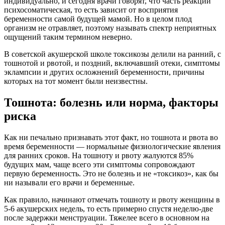
индивидуально, и сегодня врачи говорят, что часть реакций
психосоматическая, то есть зависит от восприятия
беременности самой будущей мамой. Но в целом плод
организм не отравляет, поэтому называть спектр неприятных
ощущений таким термином неверно.
В советской акушерской школе токсикозы делили на ранний, с
тошнотой и рвотой, и поздний, включавший отеки, симптомы
эклампсии и других осложнений беременности, причины
которых на тот момент были неизвестны.
Тошнота: болезнь или норма, факторы
риска
Как ни печально признавать этот факт, но тошнота и рвота во
время беременности — нормальные физиологические явления
для ранних сроков. На тошноту и рвоту жалуются 85%
будущих мам, чаще всего эти симптомы сопровождают
первую беременность. Это не болезнь и не «токсикоз», как бы
ни называли его врачи и беременные.
Как правило, начинают отмечать тошноту и рвоту женщины в
5-6 акушерских недель, то есть примерно спустя неделю-две
после задержки менструации. Тяжелее всего в основном на