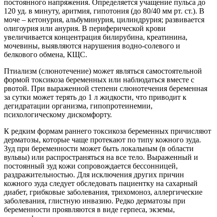
постоянного напряжения. Определяется учащение пульса до
120 уд. в минуту, аритмия, гипотония (до 80/40 мм рт. ст.). В
моче – кетонурия, альбуминурия, цилиндрурия; развивается
олигоурия или анурия. В периферической крови
увеличивается концентрация билирубина, креатинина,
мочевины, выявляются нарушения водно-солевого и
белкового обмена, КЩС.
Птиализм (слюнотечение) может являться самостоятельной
формой токсикоза беременных или наблюдаться вместе с
рвотой. При выраженной степени слюнотечения беременная
за сутки может терять до 1 л жидкости, что приводит к
дегидратации организма, гипопротеинемии,
психологическому дискомфорту.
К редким формам раннего токсикоза беременных причисляют
дерматозы, которые чаще протекают по типу кожного зуда.
Зуд при беременности может быть локальным (в области
вульвы) или распространяться на все тело. Выраженный и
постоянный зуд кожи сопровождается бессонницей,
раздражительностью. Для исключения других причин
кожного зуда следует обследовать пациентку на сахарный
диабет, грибковые заболевания, трихомоноз, аллергические
заболевания, глистную инвазию. Редко дерматозы при
беременности проявляются в виде герпеса, экземы,