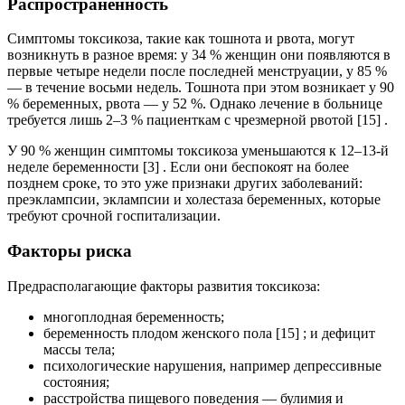
Распространённость
Симптомы токсикоза, такие как тошнота и рвота, могут
возникнуть в разное время: у 34 % женщин они появляются в
первые четыре недели после последней менструации, у 85 %
— в течение восьми недель. Тошнота при этом возникает у 90
% беременных, рвота — у 52 %. Однако лечение в больнице
требуется лишь 2–3 % пациенткам с чрезмерной рвотой [15] .
У 90 % женщин симптомы токсикоза уменьшаются к 12–13-й
неделе беременности [3] . Если они беспокоят на более
позднем сроке, то это уже признаки других заболеваний:
преэклампсии, эклампсии и холестаза беременных, которые
требуют срочной госпитализации.
Факторы риска
Предрасполагающие факторы развития токсикоза:
многоплодная беременность;
беременность плодом женского пола [15] ; и дефицит
массы тела;
психологические нарушения, например депрессивные
состояния;
расстройства пищевого поведения — булимия и