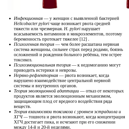
Инфекционная
— у женщин с выявленной бактерией
Helicobacter pylori
чаще возникает рвота средней
тяжести или чрезмерная.
H. pylori
нарушает
всасываемость витаминов и микроэлементов, поэтому
беременность протекает тяжелее [12] .
Психогенная теория
— чем более расшатана нервная
система женщины, сильнее страх перед родами, боязнь
осложнений и рождения больного ребёнка, тем острее
токсикоз.
Психоэмоциональная теория
— к недомоганию могут
приводить истерики и неврозы.
Нервно-рефлекторная
— рвота возникает, когда
нарушено взаимодействие центральной нервной
системы и внутренних органов.
Теория эволюционной адаптации
— отказ от некоторых
продуктов является эволюционным механизмом,
защищающим плод от вредного воздействия ряда
веществ.
Теория взаимосвязи токсикоза с уровнем эстрадиола и
ХГЧ —
тошнота и рвота возникают, когда концентрация
ХГЧ достигает пика, и исчезают при его снижении
между 14-й и 20-й неделями.