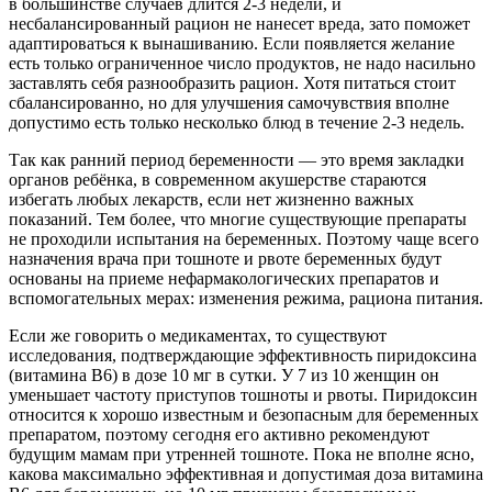
в большинстве случаев длится 2-3 недели, и
несбалансированный рацион не нанесет вреда, зато поможет
адаптироваться к вынашиванию. Если появляется желание
есть только ограниченное число продуктов, не надо насильно
заставлять себя разнообразить рацион. Хотя питаться стоит
сбалансированно, но для улучшения самочувствия вполне
допустимо есть только несколько блюд в течение 2-3 недель.
Так как ранний период беременности — это время закладки
органов ребёнка, в современном акушерстве стараются
избегать любых лекарств, если нет жизненно важных
показаний. Тем более, что многие существующие препараты
не проходили испытания на беременных. Поэтому чаще всего
назначения врача при тошноте и рвоте беременных будут
основаны на приеме нефармакологических препаратов и
вспомогательных мерах: изменения режима, рациона питания.
Если же говорить о медикаментах, то существуют
исследования, подтверждающие эффективность пиридоксина
(витамина В6) в дозе 10 мг в сутки. У 7 из 10 женщин он
уменьшает частоту приступов тошноты и рвоты. Пиридоксин
относится к хорошо известным и безопасным для беременных
препаратом, поэтому сегодня его активно рекомендуют
будущим мамам при утренней тошноте. Пока не вполне ясно,
какова максимально эффективная и допустимая доза витамина