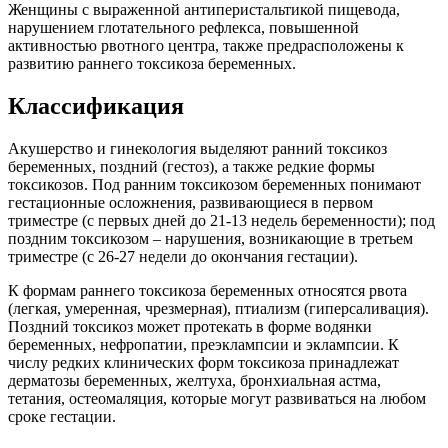
Женщины с выраженной антиперистальтикой пищевода,
нарушением глотательного рефлекса, повышенной
активностью рвотного центра, также предрасположены к
развитию раннего токсикоза беременных.
Классификация
Акушерство и гинекология выделяют ранний токсикоз
беременных, поздний (гестоз), а также редкие формы
токсикозов. Под ранним токсикозом беременных понимают
гестационные осложнения, развивающиеся в первом
триместре (с первых дней до 21-13 недель беременности); под
поздним токсикозом – нарушения, возникающие в третьем
триместре (с 26-27 недели до окончания гестации).
К формам раннего токсикоза беременных относятся рвота
(легкая, умеренная, чрезмерная), птиализм (гиперсаливация).
Поздний токсикоз может протекать в форме водянки
беременных, нефропатии, преэклампсии и эклампсии. К
числу редких клинических форм токсикоза принадлежат
дерматозы беременных, желтуха, бронхиальная астма,
тетания, остеомаляция, которые могут развиваться на любом
сроке гестации.