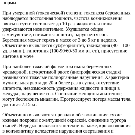
нормы.
При умеренной (токсической) степени токсикоза беременных
наблюдается постоянная тошнота, частота возникновения
рвоты в сутки составляет до 10 раз, жидкость и пища
удерживаются незначительно. Ухудшается общее
самочувствие, снижается аппетит, нарушается сон.
Беременная может терять в массе от 3 до 5 кг в неделю.
Объективно выявляется субфебрилитет, тахикардия (90—100
уд. в мин.), гипотония (100-90/60-50 мм рт. ст.), присутствие
ацетона в моче.
При наиболее тяжелой форме токсикоза беременных –
чрезмерной, неукротимой рвоте (дистрофическая стадия)
развиваются тяжелые полиорганные нарушения. Характерна
мучительная рвота до 20 и более раз в сутки, отсутствие
аппетита, невозможность удержания жидкости и пищи в
желудке, нарушение сна. Состояние женщины апатичное,
могут беспокоить миалгии. Прогрессирует потеря массы тела,
достигая 7-15 кг.
Объективно выявляются признаки обезвоживания: сухие
кожные покровы с желтушной окраской, снижение тургора
тканей. Нередко появляются петехии на коже, кровоизлияния
в конъюнктиву вследствие нарушения свертывания и