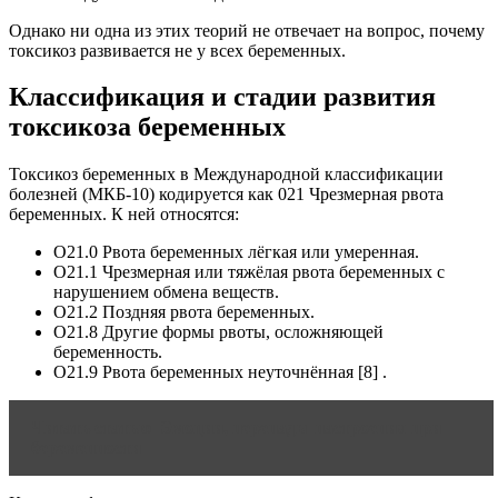
Однако ни одна из этих теорий не отвечает на вопрос, почему
токсикоз развивается не у всех беременных.
Классификация и стадии развития
токсикоза беременных
Токсикоз беременных в Международной классификации
болезней (МКБ-10) кодируется как 021 Чрезмерная рвота
беременных. К ней относятся:
О21.0 Рвота беременных лёгкая или умеренная.
О21.1 Чрезмерная или тяжёлая рвота беременных с
нарушением обмена веществ.
О21.2 Поздняя рвота беременных.
О21.8 Другие формы рвоты, осложняющей
беременность.
О21.9 Рвота беременных неуточнённая [8] .
Читать статью
Эмоции, перепады настроения при
беременности