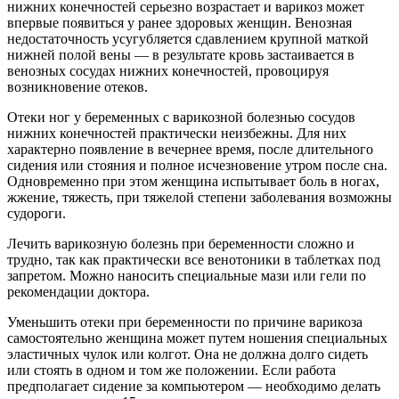
нижних конечностей серьезно возрастает и варикоз может
впервые появиться у ранее здоровых женщин. Венозная
недостаточность усугубляется сдавлением крупной маткой
нижней полой вены — в результате кровь застаивается в
венозных сосудах нижних конечностей, провоцируя
возникновение отеков.
Отеки ног у беременных с варикозной болезнью сосудов
нижних конечностей практически неизбежны. Для них
характерно появление в вечернее время, после длительного
сидения или стояния и полное исчезновение утром после сна.
Одновременно при этом женщина испытывает боль в ногах,
жжение, тяжесть, при тяжелой степени заболевания возможны
судороги.
Лечить варикозную болезнь при беременности сложно и
трудно, так как практически все венотоники в таблетках под
запретом. Можно наносить специальные мази или гели по
рекомендации доктора.
Уменьшить отеки при беременности по причине варикоза
самостоятельно женщина может путем ношения специальных
эластичных чулок или колгот. Она не должна долго сидеть
или стоять в одном и том же положении. Если работа
предполагает сидение за компьютером — необходимо делать