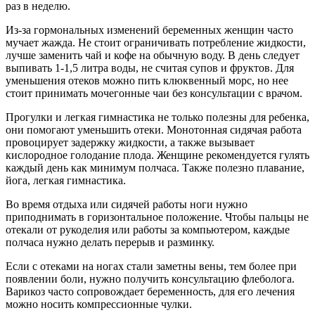
раз в неделю.
Из-за гормональных изменений беременных женщин часто
мучает жажда. Не стоит ограничивать потребление жидкости,
лучше заменить чай и кофе на обычную воду. В день следует
выпивать 1-1,5 литра воды, не считая супов и фруктов. Для
уменьшения отеков можно пить клюквенный морс, но нее
стоит принимать мочегонные чаи без консультации с врачом.
Прогулки и легкая гимнастика не только полезны для ребенка,
они помогают уменьшить отеки. Монотонная сидячая работа
провоцирует задержку жидкости, а также вызывает
кислородное голодание плода. Женщине рекомендуется гулять
каждый день как минимум полчаса. Также полезно плавание,
йога, легкая гимнастика.
Во время отдыха или сидячей работы ноги нужно
приподнимать в горизонтальное положение. Чтобы пальцы не
отекали от рукоделия или работы за компьютером, каждые
полчаса нужно делать перерыв и разминку.
Если с отеками на ногах стали заметны вены, тем более при
появлении боли, нужно получить консультацию флеболога.
Варикоз часто сопровождает беременность, для его лечения
можно носить компрессионные чулки.