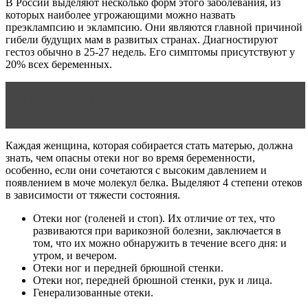
В России выделяют несколько форм этого заболевания, из
которых наиболее угрожающими можно назвать
преэклампсию и эклампсию. Они являются главной причиной
гибели будущих мам в развитых странах. Диагностируют
гестоз обычно в 25-27 недель. Его симптомы присутствуют у
20% всех беременных.
Читать статью
Как беременность и роды влияют на
организм женщины?
Каждая женщина, которая собирается стать матерью, должна
знать, чем опасны отеки ног во время беременности,
особенно, если они сочетаются с высоким давлением и
появлением в моче молекул белка. Выделяют 4 степени отеков
в зависимости от тяжести состояния.
Отеки ног (голеней и стоп). Их отличие от тех, что
развиваются при варикозной болезни, заключается в
том, что их можно обнаружить в течение всего дня: и
утром, и вечером.
Отеки ног и передней брюшной стенки.
Отеки ног, передней брюшной стенки, рук и лица.
Генерализованные отеки.