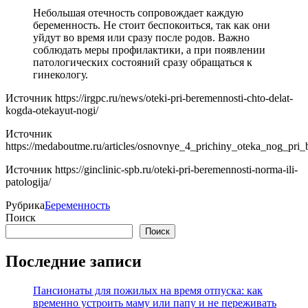
Небольшая отечность сопровождает каждую
беременность. Не стоит беспокоиться, так как они
уйдут во время или сразу после родов. Важно
соблюдать меры профилактики, а при появлении
патологических состояний сразу обращаться к
гинекологу.
Источник
https://irgpc.ru/news/oteki-pri-beremennosti-chto-delat-
kogda-otekayut-nogi/
Источник
https://medaboutme.ru/articles/osnovnye_4_prichiny_oteka_nog_pri_
Источник
https://ginclinic-spb.ru/oteki-pri-beremennosti-norma-ili-
patologija/
Рубрика
Беременность
Поиск
Поиск
Последние записи
Пансионаты для пожилых на время отпуска: как
временно устроить маму или папу и не переживать