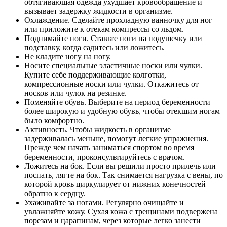
обтягивающая одежда ухудшает кровообращение и
вызывает задержку жидкости в организме.
Охлаждение. Сделайте прохладную ванночку для ног
или приложите к отекам компрессы со льдом.
Поднимайте ноги. Ставьте ноги на подушечку или
подставку, когда садитесь или ложитесь.
Не кладите ногу на ногу.
Носите специальные эластичные носки или чулки.
Купите себе поддерживающие колготки,
компрессионные носки или чулки. Откажитесь от
носков или чулок на резинке.
Поменяйте обувь. Выберите на период беременности
более широкую и удобную обувь, чтобы отекшим ногам
было комфортно.
Активность. Чтобы жидкость в организме
задерживалась меньше, помогут легкие упражнения.
Прежде чем начать заниматься спортом во время
беременности, проконсультируйтесь с врачом.
Ложитесь на бок. Если вы решили просто прилечь или
поспать, лягте на бок. Так снимается нагрузка с вены, по
которой кровь циркулирует от нижних конечностей
обратно к сердцу.
Ухаживайте за ногами. Регулярно очищайте и
увлажняйте кожу. Сухая кожа с трещинами подвержена
порезам и царапинам, через которые легко занести