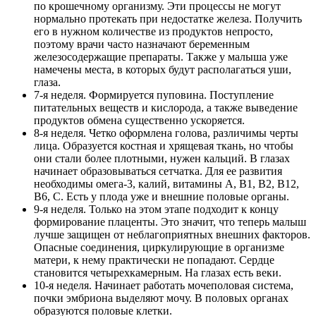
по крошечному организму. Эти процессы не могут
нормально протекать при недостатке железа. Получить
его в нужном количестве из продуктов непросто,
поэтому врачи часто назначают беременным
железосодержащие препараты. Также у малыша уже
намечены места, в которых будут располагаться уши,
глаза.
7-я неделя. Формируется пуповина. Поступление
питательных веществ и кислорода, а также выведение
продуктов обмена существенно ускоряется.
8-я неделя. Четко оформлена голова, различимы черты
лица. Образуется костная и хрящевая ткань, но чтобы
они стали более плотными, нужен кальций. В глазах
начинает образовываться сетчатка. Для ее развития
необходимы омега-3, калий, витамины А, В1, В2, В12,
В6, С. Есть у плода уже и внешние половые органы.
9-я неделя. Только на этом этапе подходит к концу
формирование плаценты. Это значит, что теперь малыш
лучше защищен от неблагоприятных внешних факторов.
Опасные соединения, циркулирующие в организме
матери, к нему практически не попадают. Сердце
становится четырехкамерным. На глазах есть веки.
10-я неделя. Начинает работать мочеполовая система,
почки эмбриона выделяют мочу. В половых органах
образуются половые клетки.