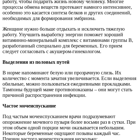
работу, чтобы подарить жизнь новому человеку. Многие
процессы обмена веществ протекают намного интенсивнее,
особенно это касается синтеза белков и других соединений,
необходимых для формирования эмбриона.
Женщине нужно больше отдыхать и исключить тяжелую
работу. Улучшить выработку энергии поможет хороший
витаминно-минеральный комплекс с витаминами группы В,
разработанный специально для беременных. Его прием
следует согласовать с акушером-гинекологом.
Выделения из половых путей
В норме напоминают белую или прозрачную слизь. Их
количество с момента зачатия увеличивается. Если выделения
обильные, можно пользоваться ежедневными прокладками.
Тампоны будущей маме противопоказаны – они могут стать
причиной распространения инфекции.
Частое мочеиспускание
Под частым мочеиспусканием врачи подразумевают
опорожнение мочевого пузыря более восьми раз в сутки. При
этом объем одной порции мочи оказывается небольшим.
Некоторые беременные ощущают позывы каждый час.
Причин частого мочеиспускания несколько: