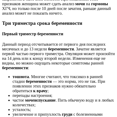
признаков женщина может сдать анализ
мочи
на
гормоны
ХГЧ, но только после 10 дней после зачатия, раньше данный
анализ может не показать ничего.
Три триместра срока беременности
Первый триместр беременности
Данный период отсчитывается от первого дня последних
месячных и до 13 недели
беременности
. Зачатие является
первой частью первого триместра. Овуляция может произойти
на 14 день или к концу второй недели. Изменения еще не
видны, но можно ощущать некоторые симптомы ранней
беременности
:
тошнота
. Многие считают, что токсикоз в ранней
стадии
беременности
— это норма, это не так. При
появлении этих признаков нужно обязательно
обратиться
к врачу
;
перепады настроения;
частое
мочеиспускание
. Пить обычную воду и в любых
количествах;
усталость;
увеличение и припухлость
груди
с болезненными