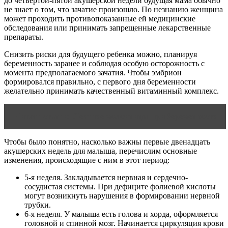
до четвертой-пятой акушерской недели будущая мама обычно
не знает о том, что зачатие произошло. По незнанию женщина
может проходить противопоказанные ей медицинские
обследования или принимать запрещенные лекарственные
препараты.
Снизить риски для будущего ребенка можно, планируя
беременность заранее и соблюдая особую осторожность с
момента предполагаемого зачатия. Чтобы эмбрион
формировался правильно, с первого дня беременности
желательно принимать качественный витаминный комплекс.
Читать статью
Лечение молочницы при беременности
Чтобы было понятно, насколько важны первые двенадцать
акушерских недель для малыша, перечислим основные
изменения, происходящие с ним в этот период:
5-я неделя. Закладывается нервная и сердечно-
сосудистая системы. При дефиците фолиевой кислоты
могут возникнуть нарушения в формировании нервной
трубки.
6-я неделя. У малыша есть голова и хорда, оформляется
головной и спинной мозг. Начинается циркуляция крови