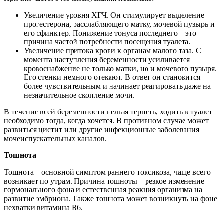
Увеличение уровня ХГЧ. Он стимулирует выделение
прогестерона, расслабляющего матку, мочевой пузырь и
его сфинктер. Понижение тонуса последнего – это
причина частой потребности посещения туалета.
Увеличение притока крови к органам малого таза. С
момента наступления беременности усиливается
кровоснабжение не только матки, но и мочевого пузыря.
Его стенки немного отекают. В ответ он становится
более чувствительным и начинает реагировать даже на
незначительное скопление мочи.
В течение всей беременности нельзя терпеть, ходить в туалет
необходимо тогда, когда хочется. В противном случае может
развиться цистит или другие инфекционные заболевания
мочеиспускательных каналов.
Тошнота
Тошнота – основной симптом раннего токсикоза, чаще всего
возникает по утрам. Причина тошноты – резкое изменение
гормонального фона и естественная реакция организма на
развитие эмбриона. Также тошнота может возникнуть на фоне
нехватки витамина В6.