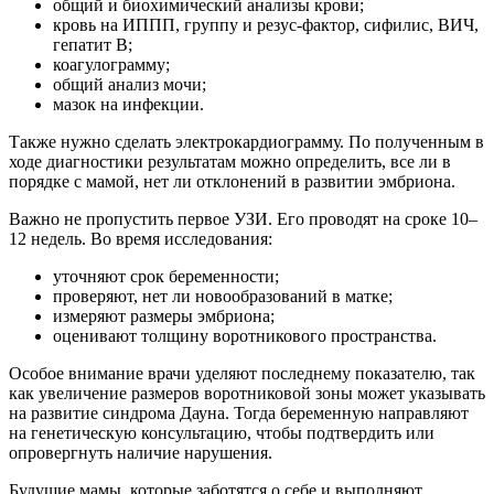
общий и биохимический анализы крови;
кровь на ИППП, группу и резус-фактор, сифилис, ВИЧ,
гепатит В;
коагулограмму;
общий анализ мочи;
мазок на инфекции.
Также нужно сделать электрокардиограмму. По полученным в
ходе диагностики результатам можно определить, все ли в
порядке с мамой, нет ли отклонений в развитии эмбриона.
Важно не пропустить первое УЗИ. Его проводят на сроке 10–
12 недель. Во время исследования:
уточняют срок беременности;
проверяют, нет ли новообразований в матке;
измеряют размеры эмбриона;
оценивают толщину воротникового пространства.
Особое внимание врачи уделяют последнему показателю, так
как увеличение размеров воротниковой зоны может указывать
на развитие синдрома Дауна. Тогда беременную направляют
на генетическую консультацию, чтобы подтвердить или
опровергнуть наличие нарушения.
Будущие мамы, которые заботятся о себе и выполняют