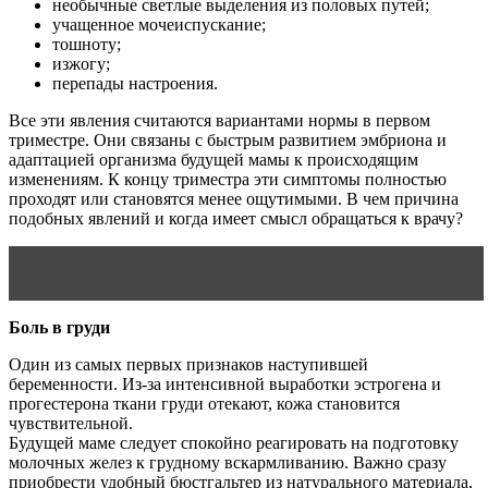
необычные светлые выделения из половых путей;
учащенное мочеиспускание;
тошноту;
изжогу;
перепады настроения.
Все эти явления считаются вариантами нормы в первом
триместре. Они связаны с быстрым развитием эмбриона и
адаптацией организма будущей мамы к происходящим
изменениям. К концу триместра эти симптомы полностью
проходят или становятся менее ощутимыми. В чем причина
подобных явлений и когда имеет смысл обращаться к врачу?
Читать статью
Что нужно знать перед зачатием
Боль в груди
Один из самых первых признаков наступившей
беременности. Из-за интенсивной выработки эстрогена и
прогестерона ткани груди отекают, кожа становится
чувствительной.
Будущей маме следует спокойно реагировать на подготовку
молочных желез к грудному вскармливанию. Важно сразу
приобрести удобный бюстгальтер из натурального материала,