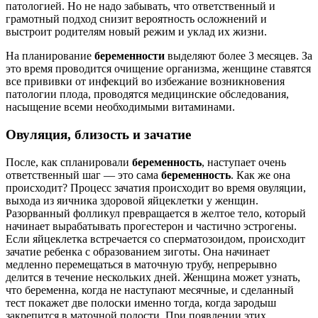
патологией. Но не надо забывать, что ответственный и
грамотный подход снизит вероятность осложнений и
выстроит родителям новый режим и уклад их жизни.
На планирование
беременности
выделяют более 3 месяцев. За
это время проводится очищение организма, женщине ставятся
все прививки от инфекций во избежание возникновения
патологии плода, проводятся медицинские обследования,
насыщение всеми необходимыми витаминами.
Овуляция, близость и зачатие
После, как спланировали
беременность
, наступает очень
ответственный шаг — это сама
беременность
. Как же она
происходит? Процесс зачатия происходит во время овуляции,
выхода из яичника здоровой яйцеклетки у женщин.
Разорванный фолликул превращается в желтое тело, который
начинает вырабатывать прогестерон и частично эстрогены.
Если яйцеклетка встречается со сперматозоидом, происходит
зачатие ребенка с образованием зиготы. Она начинает
медленно перемещаться в маточную трубу, непрерывно
делится в течение нескольких дней. Женщина может узнать,
что беременна, когда не наступают месячные, и сделанный
тест покажет две полоски именно тогда, когда зародыш
закрепится в маточной полости. При появлении этих