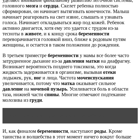
уделяют внимание финальному развитию легочной системы,
головного
мозга
и
сердца
. Скелет ребенка полностью
сформирован, он начинает вытягивать конечности. Малыш
начинает реагировать на свет извне, слышать и узнавать
голоса. Начинает откладываться жир под кожей. Ребенок
активно двигается, хотя ему это удается с трудом из-за
тесноты в
животе
, и к концу срока
беременности
переворачивается головкой вниз, ближе к родовым путям
женщины, и остается в таком положении до рождения.
В третьем триместре
беременности
у мамы все более часто
затрудненное дыхание из-за
давления
матки
на диафрагму.
Возникает вероятность позднего токсикоза, это когда
жидкость задерживается в организме, вызывая
отеки
лодыжек, рук,
ног
и лица. Частота
мочеиспускания
увеличивается, потому что
матка
оказывает сильное
давление
на
мочевой пузырь
. Усиливается боль в области
таза, нижней части
спины
. Многие отмечают подтекание
молозива из
груди
.
Читать статью
Курение и зачатие ребенка
И, как финалом
беременности
, наступают
роды
. Кроме
таинства и волшебства в этот момент ничего вокруг больше