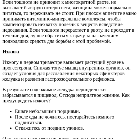
Если тошнота не приводит к многократной рвоте, не
вызывает быструю потерю веса, женщина может нормально
питаться, то переживать не стоит. При плохом аппетите важно
принимать витаминно-минеральные комплексы, чтобы
компенсировать нехватку полезных веществ вследствие
недоедания. Если тошнота перерастает в рвоту, не проходит в
течение дня, лучше обратиться к врачу за назначением
подходящих средств для борьбы с этой проблемой.
Изжога
Изжогу в первом триместре вызывает растущий уровень
прогестерона. Снижая тонус мышц внутренних органов, он
создает условия для расслабления некоторых сфинктеров
желудка и развития гастроэзофагеального рефлюкса.
В результате содержимое желудка периодически
забрасывается в пищевод. Отсюда неприятное жжение. Как
предупредить изжогу?
Ешьте небольшими порциями.
После еды не ложитесь, постарайтесь немного
подвигаться.
Откажитесь от поздних ужинов.
Однако если эти меры не помогают, не надо терпеть