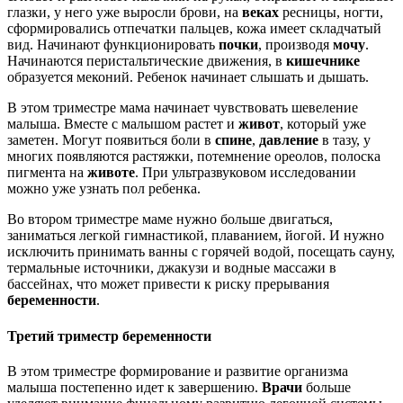
глазки, у него уже выросли брови, на
веках
ресницы, ногти,
сформировались отпечатки пальцев, кожа имеет складчатый
вид. Начинают функционировать
почки
, производя
мочу
.
Начинаются перистальтические движения, в
кишечнике
образуется меконий. Ребенок начинает слышать и дышать.
В этом триместре мама начинает чувствовать шевеление
малыша. Вместе с малышом растет и
живот
, который уже
заметен. Могут появиться боли в
спине
,
давление
в тазу, у
многих появляются растяжки, потемнение ореолов, полоска
пигмента на
животе
. При ультразвуковом исследовании
можно уже узнать пол ребенка.
Во втором триместре маме нужно больше двигаться,
заниматься легкой гимнастикой, плаванием, йогой. И нужно
исключить принимать ванны с горячей водой, посещать сауну,
термальные источники, джакузи и водные массажи в
бассейнах, что может привести к риску прерывания
беременности
.
Третий триместр беременности
В этом триместре формирование и развитие организма
малыша постепенно идет к завершению.
Врачи
больше