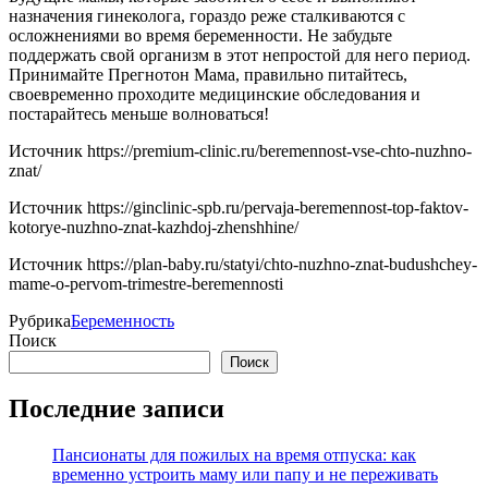
назначения гинеколога, гораздо реже сталкиваются с
осложнениями во время беременности. Не забудьте
поддержать свой организм в этот непростой для него период.
Принимайте Прегнотон Мама, правильно питайтесь,
своевременно проходите медицинские обследования и
постарайтесь меньше волноваться!
Источник
https://premium-clinic.ru/beremennost-vse-chto-nuzhno-
znat/
Источник
https://ginclinic-spb.ru/pervaja-beremennost-top-faktov-
kotorye-nuzhno-znat-kazhdoj-zhenshhine/
Источник
https://plan-baby.ru/statyi/chto-nuzhno-znat-budushchey-
mame-o-pervom-trimestre-beremennosti
Рубрика
Беременность
Поиск
Поиск
Последние записи
Пансионаты для пожилых на время отпуска: как
временно устроить маму или папу и не переживать