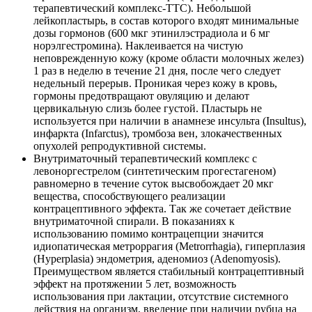
терапевтический комплекс-ТТС). Небольшой
лейкопластырь, в состав которого входят минимальные
дозы гормонов (600 мкг этинилэстрадиола и 6 мг
норэлгестромина). Наклеивается на чистую
неповрежденную кожу (кроме области молочных желез)
1 раз в неделю в течение 21 дня, после чего следует
недельный перерыв. Проникая через кожу в кровь,
гормоны предотвращают овуляцию и делают
цервикальную слизь более густой. Пластырь не
используется при наличии в анамнезе инсульта (Insultus),
инфаркта (Infarctus), тромбоза вен, злокачественных
опухолей репродуктивной системы.
Внутриматочный терапевтический комплекс с
левоноргестрелом (синтетическим прогестагеном)
равномерно в течение суток высвобождает 20 мкг
вещества, способствующего реализации
контрацептивного эффекта. Так же сочетает действие
внутриматочной спирали. В показаниях к
использованию помимо контрацепции значится
идиопатическая метроррагия (Metrorrhagia), гиперплазия
(Hyperplasia) эндометрия, аденомиоз (Adenomyosis).
Преимуществом является стабильный контрацептивный
эффект на протяжении 5 лет, возможность
использования при лактации, отсутствие системного
действия на организм, введение при наличии рубца на