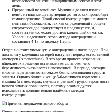
безопасности занятий незащищенным сексом в этот
день.
Прерванный половой акт. Мужчина должен извлечь
пенис из влагалища партнерши до того, как произойдет
семяизвержение. Такой способ контрацепции не может
считаться безопасным, так как определенный процент
сперматозоидов присутствует в предэякуляте, и,
соответственно, может достичь канала шейки матки.
Уровень надежность этого метода контрацепции
составляет 4-18 по индексу Перля.
Отдельно стоит упомянуть о контрацепции после родов. При
лактации у кормящих матерей наступает период естественной
аменореи (Аmenorrhuea). В это время процесс созревания
яйцеклеток временно останавливается, за счет чего
беременность оказывается невозможной. В период лактации
многие пары занимаются сексом без использования средств
защиты. Однако ближе к концу 5-6-месячного кормления
малыша (а в некоторых случаях и раньше) грудью вероятность
нового зачатия повышается, поэтому рекомендуется
использовать дополнительно надёжные методы
контрацепции.
Причины медикаментозного аборта