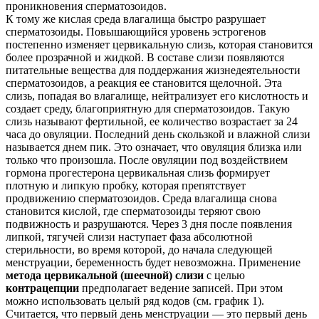
проникновения сперматозоидов.
К тому же кислая среда влагалища быстро разрушает
сперматозоиды. Повышающийся уровень эстрогенов
постепенно изменяет цервикальную слизь, которая становится
более прозрачной и жидкой. В составе слизи появляются
питательные вещества для поддержания жизнедеятельности
сперматозоидов, а реакция ее становится щелочной. Эта
слизь, попадая во влагалище, нейтрализует его кислотность и
создает среду, благоприятную для сперматозоидов. Такую
слизь называют фертильной, ее количество возрастает за 24
часа до овуляции. Последний день скользкой и влажной слизи
называется днем пик. Это означает, что овуляция близка или
только что произошла. После овуляции под воздействием
гормона прогестерона цервикальная слизь формирует
плотную и липкую пробку, которая препятствует
продвижению сперматозоидов. Среда влагалища снова
становится кислой, где сперматозоиды теряют свою
подвижность и разрушаются. Через 3 дня после появления
липкой, тягучей слизи наступает фаза абсолютной
стерильности, во время которой, до начала следующей
менструации, беременность будет невозможна. Применение
метода цервикальной (шеечной) слизи
с целью
контрацепции
предполагает ведение записей. При этом
можно использовать целый ряд кодов (см. график 1).
Считается, что первый день менструации — это первый день