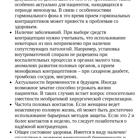
особенно актуально для пациенток, находящихся в
периоде менопаузы. В связи с особенностями
гормонального фона в это время прием гормональных
контрацептивов может привести к проблемам со
здоровьем.
Наличие заболеваний. При выборе средств
контрацепции нужно учитывать, что использование
некоторых из них неприемлемо при наличии
сопутствующих патологий. Например, установка
внутриматочной спирали не разрешена при
воспалительных процессах в органах малого таза,
аномалиях развития половых органов, а прием
монофазных контрацептивов – при сахарном диабете,
тромбозах сосудов, мигренях.
Актуальности беременности в будущем. Иногда
возможное зачатие способно угрожать жизни
пациентки. В таких случаях встает вопрос относительно
уместности необратимой хирургической стерилизации.
Частота половых контактов. Если женщина ведет
неактивную половую жизнь, ей может быть достаточно
использование барьерных методов защиты. Если это 2 и
более контактов в неделю, то следует позаботиться о
надёжной контрацепции.
Общее состояние здоровья. Имеется в виду наличие/
отсутствие в анамнезе внематочной беременности и