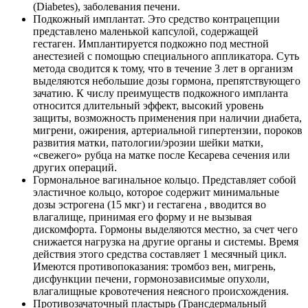
(Diabetes), заболевания печени.
Подкожный имплантат. Это средство контрацепции
представлено маленькой капсулой, содержащей
гестаген. Имплантируется подкожно под местной
анестезией с помощью специального аппликатора. Суть
метода сводится к тому, что в течение 3 лет в организм
выделяются небольшие дозы гормона, препятствующего
зачатию. К числу преимуществ подкожного импланта
относится длительный эффект, высокий уровень
защиты, возможность применения при наличии диабета,
мигрени, ожирения, артериальной гипертензии, пороков
развития матки, патологии/эрозии шейки матки,
«свежего» рубца на матке после Кесарева сечения или
других операций.
Гормональное вагинальное кольцо. Представляет собой
эластичное кольцо, которое содержит минимальные
дозы эстрогена (15 мкг) и гестагена , вводится во
влагалище, принимая его форму и не вызывая
дискомфорта. Гормоны выделяются местно, за счет чего
снижается нагрузка на другие органы и системы. Время
действия этого средства составляет 1 месячный цикл.
Имеются противопоказания: тромбоз вен, мигрень,
дисфункции печени, гормонозависимые опухоли,
влагалищные кровотечения неясного происхождения.
Противозачаточный пластырь (Трансдермальный