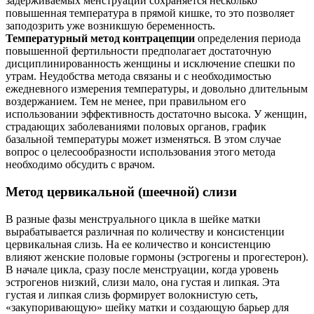
задерживаемых менструаций сохраняется несколько
повышенная температура в прямой кишке, то это позволяет
заподозрить уже возникшую беременность.
Температурный метод контрацепции
определения периода
повышенной фертильности предполагает достаточную
дисциплинированность женщины и исключение спешки по
утрам. Неудобства метода связаны и с необходимостью
ежедневного измерения температуры, и довольно длительным
воздержанием. Тем не менее, при правильном его
использовании эффективность достаточно высока. У женщин,
страдающих заболеваниями половых органов, график
базальной температуры может изменяться. В этом случае
вопрос о целесообразности использования этого метода
необходимо обсудить с врачом.
Метод цервикальной (шеечной) слизи
В разные фазы менструального цикла в шейке матки
вырабатывается различная по количеству и консистенции
цервикальная слизь. На ее количество и консистенцию
влияют женские половые гормоны (эстрогены и прогестерон).
В начале цикла, сразу после менструации, когда уровень
эстрогенов низкий, слизи мало, она густая и липкая. Эта
густая и липкая слизь формирует волокнистую сеть,
«закупоривающую» шейку матки и создающую барьер для