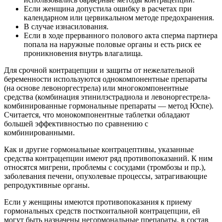
Если женщина допустила ошибку в расчетах при
календарном или цервикальном методе предохранения.
В случае изнасилования.
Если в ходе прерванного полового акта сперма партнера
попала на наружные половые органы и есть риск ее
проникновения внутрь влагалища.
Для срочной контрацепции и защиты от нежелательной
беременности используются однокомпонентные препараты
(на основе левоноргестрела) или многокомпонентные
средства (комбинация этинилэстрадиола и левоноргестрела-
комбинированные гормональные препараты — метод Юспе).
Считается, что монокомпонентные таблетки обладают
большей эффективностью по сравнению с
комбинированными.
Как и другие гормональные контрацептивы, указанные
средства контрацепции имеют ряд противопоказаний. К ним
относятся мигрени, проблемы с сосудами (тромбозы и пр.),
заболевания печени, опухолевые процессы, затрагивающие
репродуктивные органы.
Если у женщины имеются противопоказания к приему
гормональных средств посткоитальной контрацепции, ей
могут быть назначены негормональные препараты, в состав