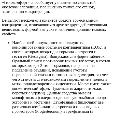
«Гинокомфорт» способствует увлажнению слизистой
оболочки влагалища, повышению тонуса его стенок,
заживлению микротрещин.
Выделяют несколько вариантов средств гормональной
контрацепции, отличающихся друг от друга действующими
веществами, формой выпуска и наличием дополнительных
свойств.
Наибольшей популярностью пользуются
комбинированные оральные контрацептивы (КОК), в
состав которых входят два гормона – эстроген и
гестаген (Gestagena). Выпускаются в форме таблеток.
Оральный прием противозачаточных таблеток, в состав
которых входят 2 типа гормонов, направлен на
подавление овуляции, повышение густоты
цервикальной слизи и истончения эндометрия, за счет
чего становится невозможным закрепление в полости
матки оплодотворенной яйцеклетки. Могут иметь также
косметический эффект (уменьшать жирности кожи,
бороться с угрями). Данные средства бывают
монофазными (содержат одинаковую комбинацию доз
эстрогена и гестагена), двухфазными (включают две
различных комбинации эстрогена и производных
прогестерон (Progesteronum) и трехфазными (3