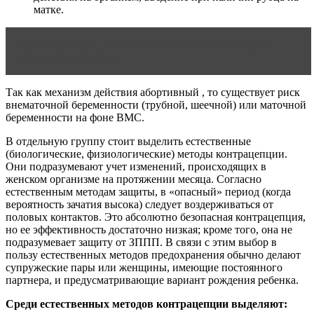
матке.
Читать статью
Воспаление лимфоузлов в паху у
женщин: симптомы
Так как механизм действия абортивный , то существует риск
внематочной беременности (трубной, шеечной) или маточной
беременности на фоне ВМС.
В отдельную группу стоит выделить естественные
(биологические, физиологические) методы контрацепции.
Они подразумевают учет изменений, происходящих в
женском организме на протяжении месяца. Согласно
естественным методам защиты, в «опасный» период (когда
вероятность зачатия высока) следует воздерживаться от
половых контактов. Это абсолютно безопасная контрацепция,
но ее эффективность достаточно низкая; кроме того, она не
подразумевает защиту от ЗППП. В связи с этим выбор в
пользу естественных методов предохранения обычно делают
супружеские пары или женщины, имеющие постоянного
партнера, и предусматривающие вариант рождения ребенка.
Среди естественных методов контрацепции выделяют: