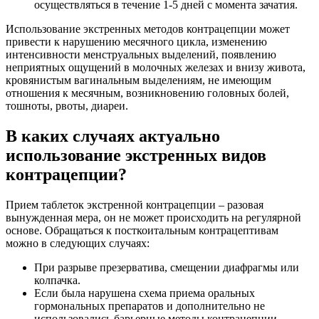
осуществляться в течение 1-5 дней с момента зачатия.
Использование экстренных методов контрацепции может
привести к нарушению месячного цикла, изменению
интенсивности менструальных выделений, появлению
неприятных ощущений в молочных железах и внизу живота,
кровянистым вагинальным выделениям, не имеющим
отношения к месячным, возникновению головных болей,
тошноты, рвоты, диареи.
В каких случаях актуально
использование экстренных видов
контрацепции?
Прием таблеток экстренной контрацепции – разовая
вынужденная мера, он не может происходить на регулярной
основе. Обращаться к посткоитальным контрацептивам
можно в следующих случаях:
При разрыве презерватива, смещении диафрагмы или
колпачка.
Если была нарушена схема приема оральных
гормональных препаратов и дополнительно не
использовались барьерные методы контрацепции.