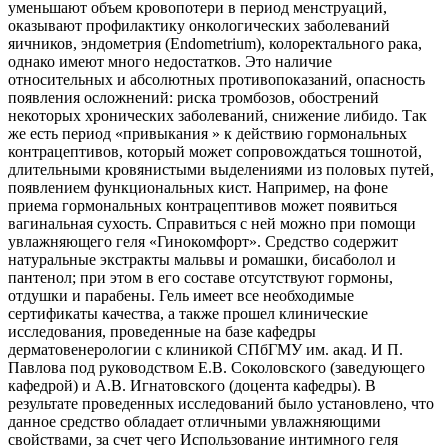
уменьшают объем кровопотери в период менструаций,
оказывают профилактику онкологических заболеваний
яичников, эндометрия (Endometrium), колоректального рака,
однако имеют много недостатков. Это наличие
относительных и абсолютных противопоказаний, опасность
появления осложнений: риска тромбозов, обострений
некоторых хронических заболеваний, снижение либидо. Так
же есть период «привыкания » к действию гормональных
контрацептивов, который может сопровождаться тошнотой,
длительными кровянистыми выделениями из половых путей,
появлением функциональных кист. Например, на фоне
приема гормональных контрацептивов может появиться
вагинальная сухость. Справиться с ней можно при помощи
увлажняющего геля «Гинокомфорт». Средство содержит
натуральные экстракты мальвы и ромашки, бисаболол и
пантенол; при этом в его составе отсутствуют гормоны,
отдушки и парабены. Гель имеет все необходимые
сертификаты качества, а также прошел клинические
исследования, проведенные на базе кафедры
дерматовенерологии с клиникой СПбГМУ им. акад. И П.
Павлова под руководством Е.В. Соколовского (заведующего
кафедрой) и А.В. Игнатовского (доцента кафедры). В
результате проведенных исследований было установлено, что
данное средство обладает отличными увлажняющими
свойствами, за счет чего Использование интимного геля