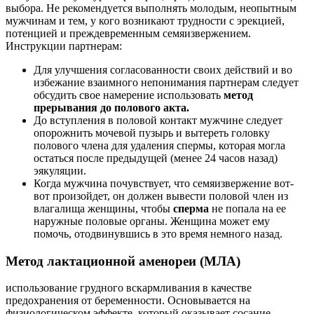
выбора. Не рекомендуется выполнять молодым, неопытным
мужчинам и тем, у кого возникают трудности с эрекцией,
потенцией и преждевременным семяизвержением.
Инструкции партнерам:
Для улучшения согласованности своих действий и во
избежание взаимного непонимания партнерам следует
обсудить свое намерение использовать
метод
прерывания до полового акта.
До вступления в половой контакт мужчине следует
опорожнить мочевой пузырь и вытереть головку
полового члена для удаления спермы, которая могла
остаться после предыдущей (менее 24 часов назад)
эякуляции.
Когда мужчина почувствует, что семяизвержение вот-
вот произойдет, он должен вывести половой член из
влагалища женщины, чтобы
сперма
не попала на ее
наружные половые органы. Женщина может ему
помочь, отодвинувшись в это время немного назад.
Метод лактационной аменореи (МЛА)
использование грудного вскармливания в качестве
предохранения от беременности. Основывается на
физиологическом эффекте, который оказывает сосание