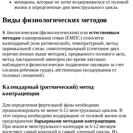
женщины, которые не хотят воздерживаться от половой
жизни в определенные дни менструального цикла.
Виды физиологических методов
К биологическим (физиологическим) или
естественным
методам
планирования семьи (ЕМПС) относятся:
календарный (или ритмический), температурный, метод
цервикальной слизи, симптотермальный (сочетание двух
перечисленных выше методов), прерванного полового акта,
метод лактационной аменореи (во время лактации
наблюдается физиологическое подавление овуляции за счет
сосания ребенком груди), абстиненции (воздержания от
половых сношений).
Календарный (ритмический) метод
контрацепции
Для определения фертильной фазы необходимо
проанализировать не менее 6-12 менструальных циклов. В
этот период необходимо воздержание от половой жизни или
предохранение
барьерными методами контрацепции.
При анализе менструального календаря за 6-12 месяцев
выделяют самый короткий и самый длинный циклы. Из