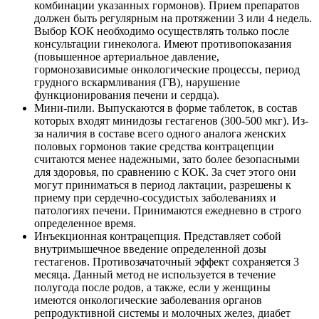
комбинации указанных гормонов). Прием препаратов
должен быть регулярным на протяжении 3 или 4 недель.
Выбор КОК необходимо осуществлять только после
консультации гинеколога. Имеют противопоказания
(повышенное артериальное давление,
гормонозависимые онкологические процессы, период
грудного вскармливания (ГВ), нарушение
функционирования печени и сердца).
Мини-пили. Выпускаются в форме таблеток, в состав
которых входят минидозы гестагенов (300-500 мкг). Из-
за наличия в составе всего одного аналога женских
половых гормонов такие средства контрацепции
считаются менее надежными, зато более безопасными
для здоровья, по сравнению с КОК. За счет этого они
могут приниматься в период лактации, разрешены к
приему при сердечно-сосудистых заболеваниях и
патологиях печени. Принимаются ежедневно в строго
определенное время.
Инъекционная контрацепция. Представляет собой
внутримышечное введение определенной дозы
гестагенов. Противозачаточный эффект сохраняется 3
месяца. Данный метод не используется в течение
полугода после родов, а также, если у женщины
имеются онкологические заболевания органов
репродуктивной системы и молочных желез, диабет