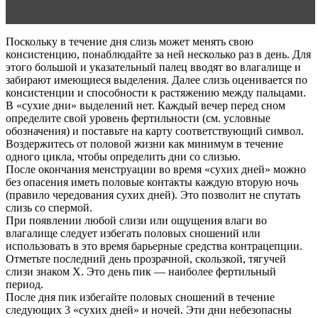
беременности
Поскольку в течение дня слизь может менять свою
консистенцию, понаблюдайте за ней несколько раз в день. Для
этого большой и указательный палец вводят во влагалище и
забирают имеющиеся выделения. Далее слизь оценивается по
консистенции и способности к растяжению между пальцами.
В «сухие дни» выделений нет. Каждый вечер перед сном
определите свой уровень фертильности (см. условные
обозначения) и поставьте на карту соответствующий символ.
Воздержитесь от половой жизни как минимум в течение
одного цикла, чтобы определить дни со слизью.
После окончания менструации во время «сухих дней» можно
без опасения иметь половые контакты каждую вторую ночь
(правило чередования сухих дней). Это позволит не спутать
слизь со спермой.
При появлении любой слизи или ощущения влаги во
влагалище следует избегать половых сношений или
использовать в это время барьерные средства контрацепции.
Отметьте последний день прозрачной, скользкой, тягучей
слизи знаком Х. Это день пик — наиболее фертильный
период.
После дня пик избегайте половых сношений в течение
следующих 3 «сухих дней» и ночей. Эти дни небезопасны