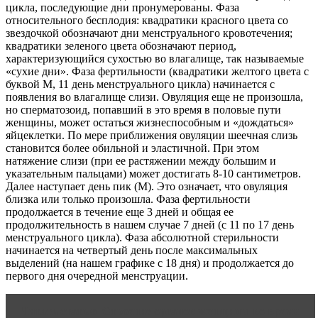
цикла, последующие дни пронумерованы. Фаза
относительного бесплодия: квадратики красного цвета со
звездочкой обозначают дни менструального кровотечения;
квадратики зеленого цвета обозначают период,
характеризующийся сухостью во влагалище, так называемые
«сухие дни». Фаза фертильности (квадратики желтого цвета с
буквой М, 11 день менструального цикла) начинается с
появления во влагалище слизи. Овуляция еще не произошла,
но сперматозоид, попавший в это время в половые пути
женщины, может остаться жизнеспособным и «дождаться»
яйцеклетки. По мере приближения овуляции шеечная слизь
становится более обильной и эластичной. При этом
натяжение слизи (при ее растяжении между большим и
указательным пальцами) может достигать 8-10 сантиметров.
Далее наступает день пик (М). Это означает, что овуляция
близка или только произошла. Фаза фертильности
продолжается в течение еще 3 дней и общая ее
продолжительность в нашем случае 7 дней (с 11 по 17 день
менструального цикла). Фаза абсолютной стерильности
начинается на четвертый день после максимальных
выделений (на нашем графике с 18 дня) и продолжается до
первого дня очередной менструации.
Читать статью
Строение органов женщины во время