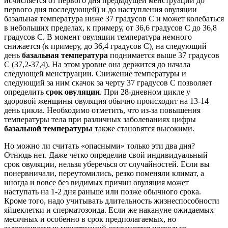
исчисляется от первого дня предыдущей менструации до
первого дня последующей) и до наступления овуляции
базальная температура ниже 37 градусов С и может колебаться
в небольших пределах, к примеру, от 36,6 градусов С до 36,8
градусов С. В момент овуляции температура немного
снижается (к примеру, до 36,4 градусов С), на следующий
день
базальная температура
поднимается выше 37 градусов
С (37,2-37,4). На этом уровне она держится до начала
следующей менструации. Снижение температуры и
следующий за ним скачок за черту 37 градусов С позволяет
определить
срок овуляции
. При 28-дневном цикле у
здоровой женщины овуляция обычно происходит на 13-14
день цикла. Необходимо отметить, что из-за повышения
температуры тела при различных заболеваниях цифры
базальной температуры
также становятся высокими.
Но можно ли считать «опасными» только эти два дня?
Отнюдь нет. Даже четко определив свой индивидуальный
срок овуляции, нельзя уберечься от случайностей. Если вы
понервничали, переутомились, резко поменяли климат, а
иногда и вовсе без видимых причин овуляция может
наступать на 1-2 дня раньше или позже обычного срока.
Кроме того, надо учитывать длительность жизнеспособности
яйцеклетки и сперматозоида. Если же накануне ожидаемых
месячных и особенно в срок предполагаемых, но