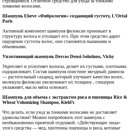
струящимися. Отличное средство для ухода за тонкими
ломкими волосами.
Шампунь Elseve «Фибрология» создающий густоту, L’Oréal
Paris
Активный компонент шампуня филоксан проникает в
структуру волоса и утолщает его. При этом средство дарит
ощущение густоты волос, они становятся пышными и
объемными.
Уплотняющий шампунь Dercos Densi-Solutions, Vichy
Укрепляет и уплотняет волосы, делает их густыми, плотными.
оздоравливает. Состав шампуня поистине звездный: рамноза
— растительный сахарид, который улучшает качество волос,
молекула филоксан увеличивает их толщину , глицерин
увлажняет, масло мяты освежает.
Шампунь для объема с экстрактом риса и пшеницы Rice &
Wheat Volumizing Shampoo, Kiehl’s
Что делать, если уход за тонкими волосами не доставляет
удовольствия? Можно попробовать этот шампунь с
необыкновенно приятной отдушкой. «Действующие лица»
этого средства — мед, протеины пшеницы и риса, которые