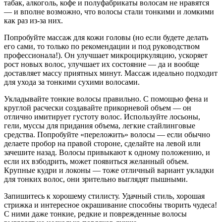
табак, алкоголь, кофе и полуфабрикаты волосам не нравятся
— и вполне возможно, что волосы стали тонкими и ломкими
как раз из-за них.
Попробуйте массаж для кожи головы (но если будете делать
его сами, то только по рекомендации и под руководством
профессионала!). Он улучшает микроциркуляцию, ускоряет
рост новых волос, улучшает их состояние — да и вообще
доставляет массу приятных минут. Массаж идеально подходит
для ухода за тонкими сухими волосами.
Укладывайте тонкие волосы правильно. С помощью фена и
круглой расчески создавайте прикорневой объем — он
отлично имитирует густоту волос. Используйте лосьоны,
гели, муссы для придания объема, легкие стайлинговые
средства. Попробуйте «переложить» волосы — если обычно
делаете пробор на правой стороне, сделайте на левой или
зачешите назад. Волосы привыкают к одному положению, и
если их взбодрить, может появиться желанный объем.
Крупные кудри и локоны — тоже отличный вариант укладки
для тонких волос, они зрительно выглядят пышными.
Запишитесь к хорошему стилисту. Удачный стиль, хорошая
стрижка и интересное окрашивание способны творить чудеса!
С ними даже тонкие, редкие и поврежденные волосы