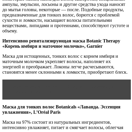
ампулы, эмульсии, лосьоны и другие средства ухода наносят
до мытья головы, некоторые — после. Подобные продукты,
предназначенные для тонких волос, борются с проблемой
сухости и ломкости, насыщают волосы питательными
веществами, липидами и протеинами, способствуют густоте и
объему.
Интенсивно ревитализирующая маска Botanic Therapy
«Корень имбиря и маточное молочко», Garnier
Маска для истощенных, тонких волос с корнем имбиря и
маточным молочком укрепляет волосы, наполняет их
энергией и преображает. Локоны легче расчесываются,
становятся менее склонными к ломкости, приобретают блеск.
Читать статью
Утонченный подход: прически для
тонких и редких волос
Маска для тонких волос Botanicals «Лаванда. Эссенция
увлажнения», L’Oréal Paris
Маска на 97% состоит из натуральных ингредиентов,
интенсивно увлажняет, питает и смягчает волосы, облегчая