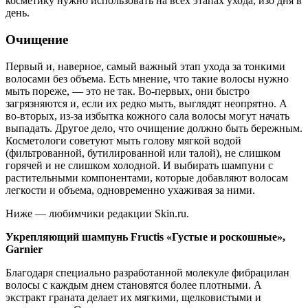
косметику нужно использовать на всех этапах ухода, изо дня в
день.
Очищение
Первый и, наверное, самый важный этап ухода за тонкими
волосами без объема. Есть мнение, что такие волосы нужно
мыть пореже, — это не так. Во-первых, они быстро
загрязняются и, если их редко мыть, выглядят неопрятно. А
во-вторых, из-за избытка кожного сала волосы могут начать
выпадать. Другое дело, что очищение должно быть бережным.
Косметологи советуют мыть голову мягкой водой
(фильтрованной, бутилированной или талой), не слишком
горячей и не слишком холодной. И выбирать шампуни с
растительными компонентами, которые добавляют волосам
легкости и объема, одновременно ухаживая за ними.
Ниже — любимчики редакции Skin.ru.
Укрепляющий шампунь Fructis «Густые и роскошные»,
Garnier
Благодаря специально разработанной молекуле фибрацилан
волосы с каждым днем становятся более плотными. А
экстракт граната делает их мягкими, щелковистыми и