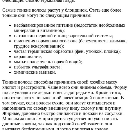
блестящие, словно зеркальная гладь.
Самые тонкие волосы растут у блондинок. Стать еще более
тоньше они могут по следующим причинам:
несбалансированное питание (недостаток необходимых
минералов и витаминов);
патологии нервной и пищеварительной системы;
изменения гормонального фона (беременность, климакс,
грудное вскармливание);
частая термическая обработка (фен, утюжок, плойка);
окрашивание;
мытье волос очень горячей водой;
избыток ультрафиолета;
химические завивки.
Тонкие волосы способны причинить своей хозяйке массу
хлопот и расстройств. Чаще всего они лишены объема. Форму
после укладки не держат и выглядят редкими. Кроме этого,
они отличаются повышенной электризацией и ломкостью. В
том случае, если волосы сухие, они могут спутываться и
напоминать по своему внешнему виду солому или паутину.
Жирные, довольно быстро слипаются и похожи на сосульки.
Многим женщинам приходится существенно укорачивать
длинные локоны, так как под силой своей тяжести они
выглядят бесформенными, плотно прилегая к голове.