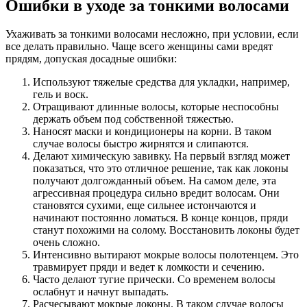
Ошибки в уходе за тонкими волосами
Ухаживать за тонкими волосами несложно, при условии, если
все делать правильно. Чаще всего женщины сами вредят
прядям, допуская досадные ошибки:
Используют тяжелые средства для укладки, например,
гель и воск.
Отращивают длинные волосы, которые неспособны
держать объем под собственной тяжестью.
Наносят маски и кондиционеры на корни. В таком
случае волосы быстро жирнятся и слипаются.
Делают химическую завивку. На первый взгляд может
показаться, что это отличное решение, так как локоны
получают долгожданный объем. На самом деле, эта
агрессивная процедура сильно вредит волосам. Они
становятся сухими, еще сильнее истончаются и
начинают постоянно ломаться. В конце концов, пряди
станут похожими на солому. Восстановить локоны будет
очень сложно.
Интенсивно вытирают мокрые волосы полотенцем. Это
травмирует пряди и ведет к ломкости и сечению.
Часто делают тугие прически. Со временем волосы
ослабнут и начнут выпадать.
Расчесывают мокрые локоны. В таком случае волосы