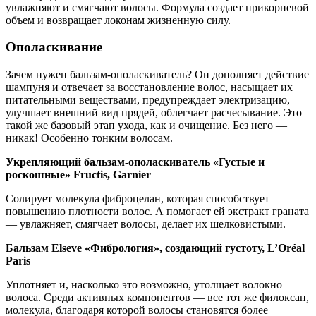
увлажняют и смягчают волосы. Формула создает прикорневой
объем и возвращает локонам жизненную силу.
Ополаскивание
Зачем нужен бальзам-ополаскиватель? Он дополняет действие
шампуня и отвечает за восстановление волос, насыщает их
питательными веществами, предупреждает электризацию,
улучшает внешний вид прядей, облегчает расчесывание. Это
такой же базовый этап ухода, как и очищение. Без него —
никак! Особенно тонким волосам.
Укрепляющий бальзам-ополаскиватель «Густые и
роскошные» Fructis, Garnier
Солирует молекула фиброцелан, которая способствует
повышению плотности волос. А помогает ей экстракт граната
— увлажняет, смягчает волосы, делает их шелковистыми.
Бальзам Elseve «Фибрология», создающий густоту, L’Oréal
Paris
Уплотняет и, насколько это возможно, утолщает волокно
волоса. Среди активных компонентов — все тот же филоксан,
молекула, благодаря которой волосы становятся более