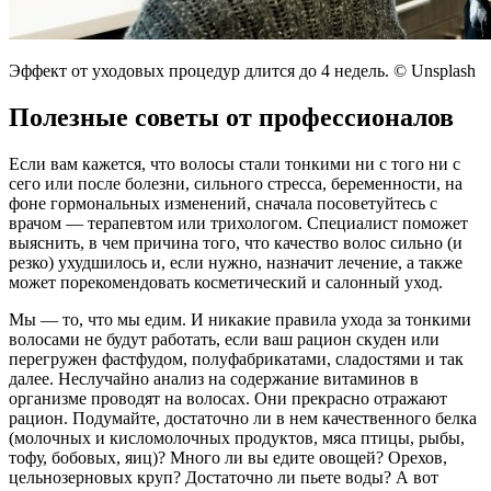
Эффект от уходовых процедур длится до 4 недель. © Unsplash
Полезные советы от профессионалов
Если вам кажется, что волосы стали тонкими ни с того ни с
сего или после болезни, сильного стресса, беременности, на
фоне гормональных изменений, сначала посоветуйтесь с
врачом — терапевтом или трихологом. Специалист поможет
выяснить, в чем причина того, что качество волос сильно (и
резко) ухудшилось и, если нужно, назначит лечение, а также
может порекомендовать косметический и салонный уход.
Мы — то, что мы едим. И никакие правила ухода за тонкими
волосами не будут работать, если ваш рацион скуден или
перегружен фастфудом, полуфабрикатами, сладостями и так
далее. Неслучайно анализ на содержание витаминов в
организме проводят на волосах. Они прекрасно отражают
рацион. Подумайте, достаточно ли в нем качественного белка
(молочных и кисломолочных продуктов, мяса птицы, рыбы,
тофу, бобовых, яиц)? Много ли вы едите овощей? Орехов,
цельнозерновых круп? Достаточно ли пьете воды? А вот