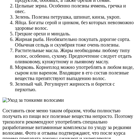
продуктов, бобовых, а также орехов и семян.
Цельные зерна. Особенно полезны ячмень, гречка и
овес.
Зелень. Полезна петрушка, шпинат, кинза, укроп.
Яйца. Богаты серой и цинком, без которых невозможно
здоровье волос.
Грецкие орехи и миндаль.
Жирная рыба. Необязательно покупать дорогие сорта.
Обычная сельдь и скумбрия тоже очень полезны.
Растительные масла. Жиры необходимы любому типу
волос, особенно, сухому. Предпочтение следует отдать
оливковому, кунжутному и льняному маслу.
Морковь. Корнеплод можно употреблять в любом виде,
сыром или вареном. Входящие в его состав полезные
вещества препятствуют выпадению волос.
Зеленый чай. Регулирует жирность и борется с
перхотью.
Составить свое меню таким образом, чтобы полностью
получать из пищи все полезные вещества непросто. Поэтому
трихологи рекомендуют употреблять специально
разработанные витаминные комплексы по уходу за редкими
волосами. Фото и отзывы подтверждают, что после курса
приема препарата локоны оживают и укрепляются.