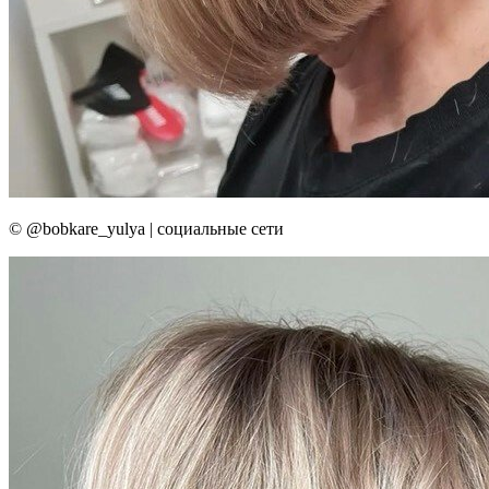
© @bobkare_yulya | социальные сети