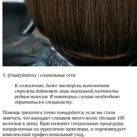
© @nadyshafoxy | социальные сети
К сожалению, даже мастерски выпо
лненная
стрижка добавляет лишь визуальной плотности
редким волосам. В некоторых случаях необходимо
обратиться к специалисту.
Помощь трихолога точно понадобится, если вы стали
замечать, что выпадает слишком много волос (больше 100
волосков в день). Врач назначит специальные процедуры,
направленные на укрепление шевелюры, и порекомендует
комплексный профессиональный уход.