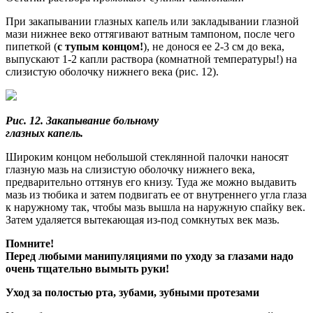
При закапывании глазных капель или закладывании глазной
мази нижнее веко оттягивают ватным тампо­ном, после чего
пипеткой (
с тупым концом!
), не донося ее 2-3 см до века,
выпускают 1-2 капли раствора (комнатной температуры!) на
слизистую оболочку нижнего века (рис. 12).
Рис. 12. Закапывание больному
глазных капель.
Широким концом небольшой стеклянной палочки наносят
глазную мазь на слизистую оболочку нижнего века,
предварительно оттянув его книзу. Туда же можно выдавить
мазь из тюбика и затем подвигать ее от внутреннего угла глаза
к наружному так, чтобы мазь вышла на наружную спайку век.
Затем удаляется вытекающая из-под сомкнутых век мазь.
Помните!
Перед любыми манипуляциями по уходу за глазами надо
очень тщательно вымыть руки!
Уход за полостью рта, зубами, зубными протезами