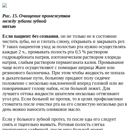
Рис. 15. Очищение промежутков
между зубами зубной
нитью
Если пациент без сознания
, он не только не в состоянии
чистить зубы, но и глотать слюну, открывать и закрывать рот.
У таких пациентов уход за полостью рта нужно осуществлять
каждые 2 ч., промывать полость рта 0,5 % раствором
гидрокарбоната натрия, изотоническим раствором хлорида
натрия, слабым раствором перманганата калия. Промывание
чаще всего осуществляют с помощью шприца Жане или
резинового баллончика. При этом чтобы жидкость не попала
в дыхательные пути, больному придают полу сидячее
положение с несколько наклоненной вперед головой или же
поворачивают голову набок, если больной лежит. Для
лучшего оттока жидкости шпателем несколько оття­гивают
угол рта. Если больной не против, то в целях профилактики
стоматита после очистки рта на его слизистую несколько раз в
день можно наносить оливковое масло.
Если у больного зубной протез, то после еды его следует
снять и тщательно вымыть. Ротовая полость слегка
протирается салфеткой, после чего больной может