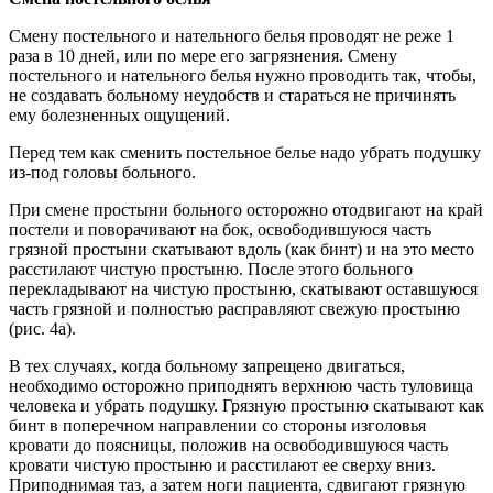
Смену постельного и нательного белья проводят не реже 1
раза в 10 дней, или по мере его загрязнения. Смену
постельного и нательного белья нужно проводить так, чтобы,
не создавать больному неудобств и стараться не причинять
ему болезненных ощущений.
Перед тем как сменить постельное белье надо убрать подушку
из-под головы больного.
При смене простыни больного осторожно отодвигают на край
постели и поворачивают на бок, освободившуюся часть
грязной просты­ни скатывают вдоль (как бинт) и на это место
расстилают чистую простыню. После этого больного
перекладывают на чистую простыню, скатывают оставшуюся
часть грязной и полностью расправляют свежую простыню
(рис. 4а).
В тех случаях, когда больному запрещено двигаться,
необходимо осторожно приподнять верхнюю часть туловища
человека и убрать подушку. Грязную простыню скатывают как
бинт в поперечном направлении со стороны изголовья
кровати до поясницы, положив на освободившуюся часть
кровати чистую простыню и расстилают ее сверху вниз.
Приподнимая таз, а затем ноги пациента, сдвигают грязную