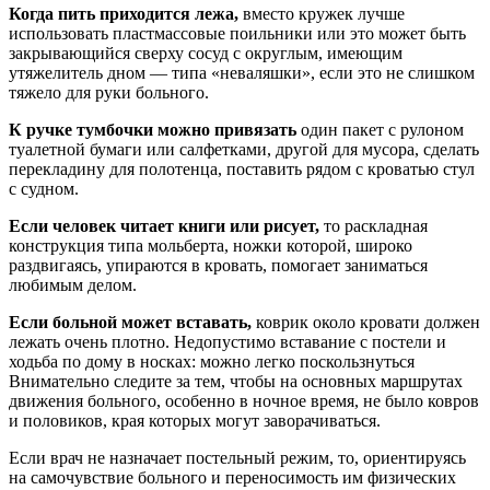
Когда пить приходится лежа,
вместо кружек лучше
использовать пластмассовые поильники или это может быть
закрывающийся сверху сосуд с округлым, имеющим
утяжелитель дном — типа «неваляшки», если это не слишком
тяжело для руки больного.
К ручке тумбочки можно привязать
один пакет с рулоном
туалетной бумаги или салфетками, другой для мусора, сделать
перекладину для полотенца, поставить рядом с кроватью стул
с судном.
Если человек читает книги или рисует,
то раскладная
конструкция типа мольберта, ножки которой, широко
раздвигаясь, упираются в кровать, помогает заниматься
любимым делом.
Если больной может вставать,
коврик около кровати должен
лежать очень плотно. Недопустимо вставание с постели и
ходьба по дому в носках: можно легко поскользнуться
Внимательно следите за тем, чтобы на основных маршрутах
движения больного, особенно в ночное время, не было ковров
и половиков, края которых могут заворачиваться.
Если врач не назначает постельный режим, то, ориентируясь
на самочувствие больного и переносимость им физических