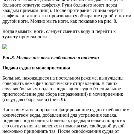
больного отжатую салфетку. Руки больного моют перед
каждым приемом пищи. После протирания спины берется
салфетка для «низа» и производится обтирание одной и потом
другой ноги. Можно мыть ноги, как показано на рис. 8.
Когда вымыты ноги, следует сменить воду и перейти к
туалету промежности.
Рис.8. Мытье ног тяжелобольного в постели
Подача судна и мочеприемника
Больные, находящиеся на постельном режиме, вынуждены
совершать лежа физиологические отправления. В таких
случаях больным подают подкладное судно (специальное
приспособление для сбора испражнений) и мочеприемник
(сосуд для сбора мочи) (рис. 9).
Чисто вымытое и продезинфицированное судно с небольшим
количеством воды, добавленной для устранения запаха,
подводят под ягодицы больного, предварительно попросив
его согнуть ноги в коленях и помогая ему свободной рукой
несколько приподнять таз. После освобождения судна от