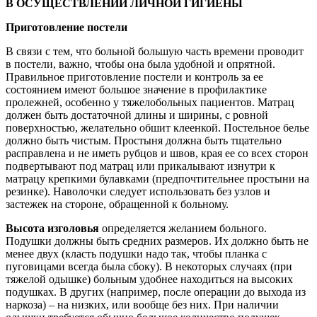
В ОСУЩЕСТВЛЕНИИ ЛИЧНОЙ ГИГИЕНЫ
Приготовление постели
В связи с тем, что больной большую часть времени проводит
в постели, важно, чтобы она была удобной и опрятной.
Правильное приготовление постели и контроль за ее
состоянием имеют большое значение в профилактике
пролежней, особенно у тяжелобольных пациентов. Матрац
должен быть достаточной длины и ширины, с ровной
поверхностью, желательно обшит клеенкой. Постельное белье
должно быть чистым. Простыня должна быть тщательно
расправлена и не иметь рубцов и швов, края ее со всех сторон
подвертывают под матрац или прикалывают изнутри к
матрацу крепкими булавками (предпочтительнее простыни на
резинке). Наволочки следует использовать без узлов и
застежек на стороне, обращенной к больному.
Высота изголовья
определяется желанием больного.
Подушки должны быть средних размеров. Их должно быть не
менее двух (класть подушки надо так, чтобы планка с
пуговицами всегда была сбоку). В некоторых случаях (при
тяжелой одышке) больным удобнее находиться на высоких
подушках. В других (например, после операции до выхода из
наркоза) – на низких, или вообще без них. При наличии