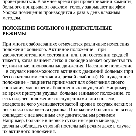
проветриваться. В зимнее время при проветривании комнаты,
больного прикрывают одеялом, голову закрывают шарфом.
Уборка помещения производится 2 раза в день влажным
методом.
ПОЛОЖЕНИЕ БОЛЬНОГО И ДВИГАТЕЛЬНЫЕ
РЕЖИМЫ
При многих заболеваниях отмечаются различные изменения
положения больного. Активное положение – при
удовлетворительном состоянии, или при состоянии средней
тяжести, когда пациент легко и свободно может осуществлять
те, или иные, произвольные движения. Пассивное положение
– в случаях невозможности активных движений больных (при
бессознательном состоянии, резкой слабости). Вынужденное
положение – пациенты принимают для облегчения своего
состояния, уменьшения болезненных ощущений. Например,
во время приступа удушья, больные занимают положение, то
есть сидячее положение со спущенными вниз ногами,
вследствие чего уменьшается застой крови в сосудах легких и
несколько ослабляется одышка. Положение больного не всегда
совпадает с назначенным ему двигательным режимом.
Например, больные в первые сутки инфаркта миокарда
должны соблюдать строгий постельный режим даже в случае
их активного положения.