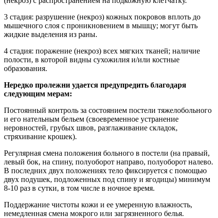
(некроз) с распространением на подкожную клетчатку.
3 стадия: разрушение (некроз) кожных покровов вплоть до
мышечного слоя с проникновением в мышцу; могут быть
жидкие выделения из раны.
4 стадия: поражение (некроз) всех мягких тканей; наличие
полости, в которой видны сухожилия и/или костные
образования.
Нередко пролежни удается предупредить благодаря
следующим мерам:
Постоянный контроль за состоянием постели тяжелобольного
и его нательным бельем (своевременное устранение
неровностей, грубых швов, разглаживание складок,
стряхивание крошек).
Регулярная смена положения больного в постели (на правый,
левый бок, на спину, полуоборот направо, полуоборот налево.
В последних двух положениях тело фиксируется с помощью
двух подушек, подложенных под спину и ягодицы) минимум
8-10 раз в сутки, в том числе в ночное время.
Поддержание чистоты кожи и ее умеренную влажность,
немедленная смена мокрого или загрязненного белья.