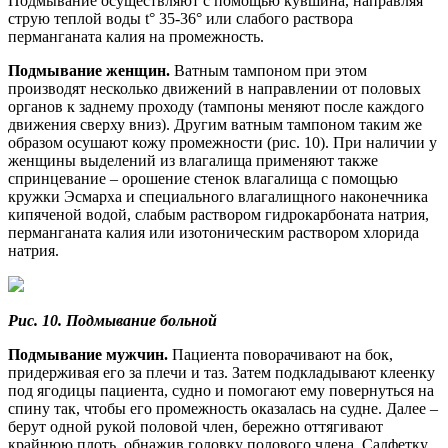
Подмывание осуществляют с помощью кувшина, направляя
струю теплой воды t° 35-36° или слабого раствора
перманганата калия на промежность.
Подмывание женщин.
Ватным тампоном при этом
производят несколько движений в направлении от половых
органов к заднему проходу (тампоны меняют после каждого
движения сверху вниз). Другим ватным тампоном таким же
образом осушают кожу промежности (рис. 10). При наличии у
женщины выделений из влагалища применяют также
спринцевание – орошение стенок влагалища с помощью
кружки Эсмарха и специального влагалищного наконечника
кипяченой водой, слабым раствором гидрокарбоната натрия,
перманганата калия или изотоническим раствором хлорида
натрия.
Рис. 10. Подмывание больной
Подмывание мужчин.
Пациента поворачивают на бок,
придерживая его за плечи и таз. Затем подкладывают клеенку
под ягодицы пациента, судно и помогают ему повернуться на
спину так, чтобы его промежность оказалась на судне. Далее –
берут одной рукой половой член, бережно оттягивают
крайнюю плоть, обнажив головку полового члена. Салфетку