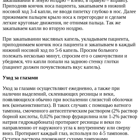
закапывании в левую ноздрю – влево, в правую – вправо).
Приподняв кончик носа пациента, закапываем в нижний
носовой ход 3-4 капли, не вводя пипетку глубоко в нос. Далее
прижимаем пальцем крыло носа к перегородке и сделаем
легкие круговые движения, не отнимая пальца. Так же
закапываем капли во вторую ноздрю.
При закапывании масляных капель, укладываем пациента,
приподнимаем кончик носа пациента и закапываем в каждый
нижний носовой ход по 5-6 капель. Просим больного
полежать несколько минут, спросим его о самочувствии и
убедимся, что капли попали на заднюю стенку глотки
(пациент должен почувствовать вкус капель).
Уход за глазами
Уход за глазами осуществляют ежедневно, а также при
наличии выделений, склеивающих ресницы и веки,
появляющихся обычно при воспалении слизистой оболочки
век (конъюнктивитах). В таких случаях с помощью ватного
тампона, смоченного антисептическим раствором (2% раствор
борной кислоты, 0,02% раствор фурацилина или 1-2% раствор
натрия гидрокарбоната) протирают ресницы и веки по
направлению от наружного угла к внутреннему или сверху
вниз. Протирают каждый глаз, используя по 4-5 тампонов.
Остатки раствора промокают сухими тампонами.