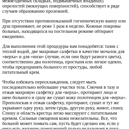
межягодичных складках, подмышечных впадинах)
опрелостей (мокнущих поверхностей), способствует в ряде
случаев образованию пролежней.
При отсутствии противопоказаний гигиеническую ванну или
душ принимают, не реже 1 раза в неделю. Кожные покровы
больных, находящихся на постельном режиме обтирают
ежедневно.
Для выполнения этой процедуры вам понадобятся: тазик с
теплой водой, две махровые салфетки в качестве мочалок для
«верха» и для «низа» (лучше, если они будут разного цвета),
соответственно два полотенца, простыня или легкое одеяло,
чтобы предохранять больного от простуды, любой
питательный крем.
Чтобы избежать переохлаждения, следует мыть
последовательно небольшие участки тела. Смочив в тазу и
отжав махровую салфетку для «верха», протирают лицо и
шею больного и сразу же сушат кожу полотенцем для «верха».
Прополоскав и отжав салфетку, протирают, сушат и тут же
укрывают одну руку, затем грудь, другую руку, живот, спину.
Спину и область крестца легко массируют с питательным
кремом. Сильные смещения кожи нежелательны. Все, что
больной может помыть сам, пусть будет сделано им, если у
него есть желание; помогающий только вкладывает в руку