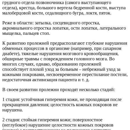
грудного отдела позвоночника (самого выступающего
отдела), крестца, большого вертела бедренной кости, выступа
малоберцовой кости, седалищного бугра, локтя, пяток.
Реже в области: затылка, сосцевидного отростка,
акромиального отростка лопатки, ости лопатки, латерального
мыщелка, пальцев стоп.
К развитию пролежней предрасполагают глубокие нарушения
обменных процессов в организме (например, при сахарном
диабете), тяжелые нарушения мозгового кровообращения,
обширные травмы с повреждением головного мозга. Во
многих случаях, однако, образованию пролежней
способствует плохой уход за больным – небрежный уход за
кожными покровами, несвоевременное перестилание постели,
недостаточная активизация па­циента и т. д.
В своем развитии пролежни проходят несколько стадий:
1 стадия: устойчивая гиперемия кожи, не проходящая после
прекращения давления; целостность кожных покровов не
нарушена.
2 стадия: стойкая гиперемия кожи; поверхностное
(неглубокое) нарушение целостности кожных покровов