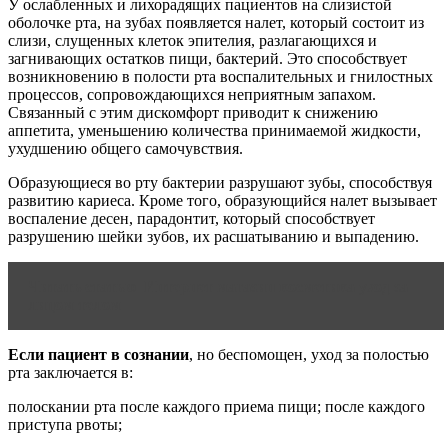
У ослабленных и лихорадящих пациентов на слизистой
оболочке рта, на зубах появляется налет, который состоит из
слизи, слущенных клеток эпителия, разлагающихся и
загнивающих остатков пищи, бактерий. Это способствует
возникновению в полости рта воспалительных и гнилостных
процессов, сопровождающихся неприятным запахом.
Связанный с этим дискомфорт приводит к снижению
аппетита, уменьшению количества принимаемой жидкости,
ухудшению общего самочувствия.
Образующиеся во рту бактерии разрушают зубы, способствуя
развитию кариеса. Кроме того, образующийся налет вызывает
воспаление десен, парадонтит, который способствует
разрушению шейки зубов, их расшатыванию и выпадению.
Читать статью
Интернет магазин косметика уход за
лицом телом
Если пациент в сознании
, но беспомощен, уход за полостью
рта заключается в:
полоскании рта после каждого приема пищи; после каждого
приступа рвоты;