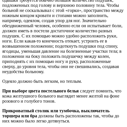
одышки требуется обычно большое количество подушек,
подложенных под голову и верхнюю половину тела. Чтобы
больной не соскальзывал с этой «горки», пространство между
ножным концом кровати и стопами можно заполнить,
например, одеялом, создав упор для ног. Значительно
обездвиженный человек, особенно если он испытывает боли,
должен иметь в постели достаточное количество разных
подушек. С их помощью можно удобно расположить руки,
ноги. Если какая-то конечность отекает, устроить ее в
возвышенном положении; подоткнуть подушки под спину,
ягодицы, уменьшая давление на болезненные участки тела; в
положении на боку положить подушечку между колен,
приподнять с их помощью ногу и руку, расположенные
сверху, до уровня тела, чтобы они не свешивались, создавая
неудобства больному.
Одеяло должно быть легким, но теплым.
При выборе цвета постельного белья
следует помнить, что
кожа желтушного больного выглядит менее желтой на фоне
розового и голубого тонов.
Прикроватный столик или тумбочка, выключатель
торшера или бра
должны быть расположены так, чтобы до
них можно было легко дотянуться.