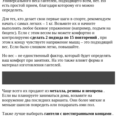
Универсального веса гантелей, подходящего всем, нет. Но
есть простой прием, благодаря которому его можно
определить.
Для тех, кто делает свои первые шаги в спорте, рекомендуем
начать с самых легких – 1 кг. Возьмите их и начните
выполнять любое базовое упражнение (например, подъем на
бицепс). Если с этим весом вы можете комфортно и
контролируемо
сделать 2 подхода по 15 повторений
, при
этом к концу чувствуете напряжение мышц – это подходящий
вес. Если было слишком легко, повышайте.
Но вес – не единственный фактор, который будет определять
ваш комфорт при занятиях. На это также влияет форма и
материал изготовления гантелей.
Читать статью
Тайский бокс для девушек
Чаще всего их продают из
металла, резины и неопрена
.
Если вы планируете заниматься дома, возьмите на
вооружение два последних варианта. Они более мягкие и
меньше шансов повредить или поцарапать ими пол.
Также лучше выбирать
гантели с шестигранными концами
.