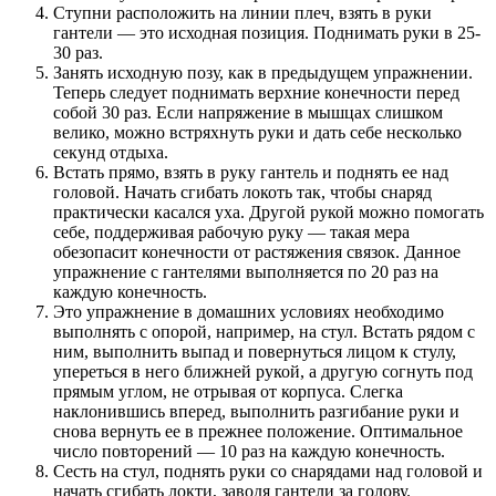
Ступни расположить на линии плеч, взять в руки
гантели — это исходная позиция. Поднимать руки в 25-
30 раз.
Занять исходную позу, как в предыдущем упражнении.
Теперь следует поднимать верхние конечности перед
собой 30 раз. Если напряжение в мышцах слишком
велико, можно встряхнуть руки и дать себе несколько
секунд отдыха.
Встать прямо, взять в руку гантель и поднять ее над
головой. Начать сгибать локоть так, чтобы снаряд
практически касался уха. Другой рукой можно помогать
себе, поддерживая рабочую руку — такая мера
обезопасит конечности от растяжения связок. Данное
упражнение с гантелями выполняется по 20 раз на
каждую конечность.
Это упражнение в домашних условиях необходимо
выполнять с опорой, например, на стул. Встать рядом с
ним, выполнить выпад и повернуться лицом к стулу,
упереться в него ближней рукой, а другую согнуть под
прямым углом, не отрывая от корпуса. Слегка
наклонившись вперед, выполнить разгибание руки и
снова вернуть ее в прежнее положение. Оптимальное
число повторений — 10 раз на каждую конечность.
Сесть на стул, поднять руки со снарядами над головой и
начать сгибать локти, заводя гантели за голову.