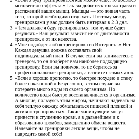
мгновенного эффекта.» Так вы добьетесь только травм и
растяжений ваших мышц. Мышцы — это живая часть
тела, которой необходимо отдыхать. Поэтому между
тренировками у вас должен быть интервал в 2-3 дня.
«Чем дольше я буду тренироваться, тем лучше будет
результат.» Ваш результат зависит не от длительности
тренировок, а от их качества.
«Мне подойдет любая тренировка из Интернета.» Нет.
Каждая девушка должна составлять свой
индивидуальный план. В случае если вы занимаетесь с
тренером, то он подберет вам наиболее подходящую
тренировку. Если вы новичок, то не беритесь за
профессиональные тренировки, а начните с самых азов.
«Если я хорошо пропотею, то быстрее похудею и стану
более накачанной.» Безусловно, в этом случае вы
потеряете много воды из своего организма. Но
количество воды быстро восстанавливается в организме.
А многие, пользуясь этим мифом, начинают надевать на
себя теплую одежду, обматываться пищевой пленкой и
активно тренироваться. Такие манипуляции могут
привести к сгущению крови, а в дальнейшем и к
образованию тромбов, замедлению обмена веществ.
Надевайте на тренировки легкие вещи, чтобы не
навредить самой себе!