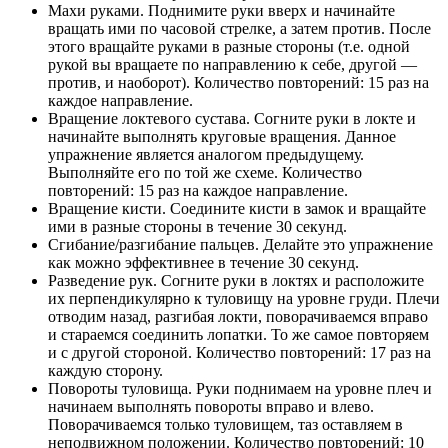
Махи руками. Поднимите руки вверх и начинайте
вращать ими по часовой стрелке, а затем против. После
этого вращайте руками в разные стороны (т.е. одной
рукой вы вращаете по направлению к себе, другой —
против, и наоборот). Количество повторений: 15 раз на
каждое направление.
Вращение локтевого сустава. Согните руки в локте и
начинайте выполнять круговые вращения. Данное
упражнение является аналогом предыдущему.
Выполняйте его по той же схеме. Количество
повторений: 15 раз на каждое направление.
Вращение кисти. Соедините кисти в замок и вращайте
ими в разные стороны в течение 30 секунд.
Сгибание/разгибание пальцев. Делайте это упражнение
как можно эффективнее в течение 30 секунд.
Разведение рук. Согните руки в локтях и расположите
их перпендикулярно к туловищу на уровне груди. Плечи
отводим назад, разгибая локти, поворачиваемся вправо
и стараемся соединить лопатки. То же самое повторяем
и с другой стороной. Количество повторений: 17 раз на
каждую сторону.
Повороты туловища. Руки поднимаем на уровне плеч и
начинаем выполнять повороты вправо и влево.
Поворачиваемся только туловищем, таз оставляем в
неподвижном положении. Количество повторений: 10