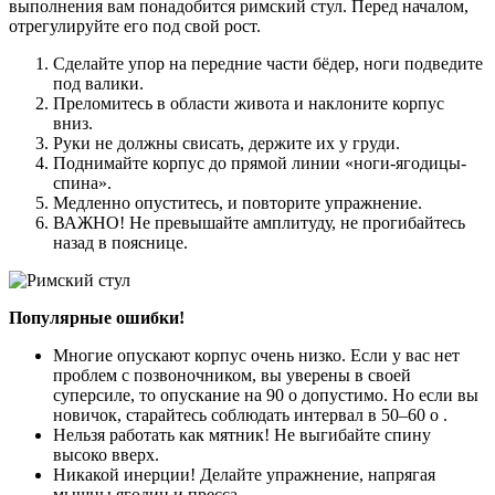
выполнения вам понадобится римский стул. Перед началом,
отрегулируйте его под свой рост.
Сделайте упор на передние части бёдер, ноги подведите
под валики.
Преломитесь в области живота и наклоните корпус
вниз.
Руки не должны свисать, держите их у груди.
Поднимайте корпус до прямой линии «ноги-ягодицы-
спина».
Медленно опуститесь, и повторите упражнение.
ВАЖНО! Не превышайте амплитуду, не прогибайтесь
назад в пояснице.
Популярные ошибки!
Многие опускают корпус очень низко. Если у вас нет
проблем с позвоночником, вы уверены в своей
суперсиле, то опускание на 90 о допустимо. Но если вы
новичок, старайтесь соблюдать интервал в 50–60 о .
Нельзя работать как мятник! Не выгибайте спину
высоко вверх.
Никакой инерции! Делайте упражнение, напрягая
мышцы ягодиц и пресса.