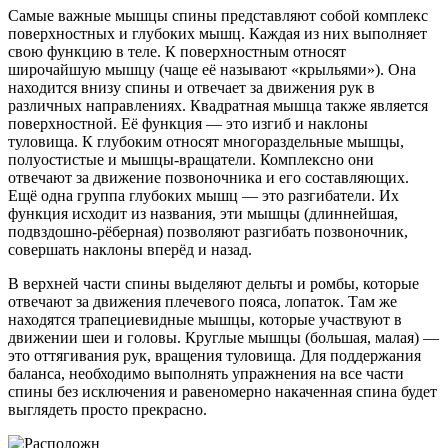
Самые важные мышцы спины представляют собой комплекс
поверхностных и глубоких мышц. Каждая из них выполняет
свою функцию в теле. К поверхностным относят
широчайшую мышцу (чаще её называют «крыльями»). Она
находится внизу спины и отвечает за движения рук в
различных направлениях. Квадратная мышца также является
поверхностной. Её функция — это изгиб и наклоны
туловища. К глубоким относят многораздельные мышцы,
полуостистые и мышцы-вращатели. Комплексно они
отвечают за движение позвоночника и его составляющих.
Ещё одна группа глубоких мышц — это разгибатели. Их
функция исходит из названия, эти мышцы (длиннейшая,
подвздошно-рёберная) позволяют разгибать позвоночник,
совершать наклоны вперёд и назад.
В верхней части спины выделяют дельты и ромбы, которые
отвечают за движения плечевого пояса, лопаток. Там же
находятся трапециевидные мышцы, которые участвуют в
движении шеи и головы. Круглые мышцы (большая, малая) —
это оттягивания рук, вращения туловища. Для поддержания
баланса, необходимо выполнять упражнения на все части
спины без исключения и равеномерно накаченная спина будет
выглядеть просто прекрасно.