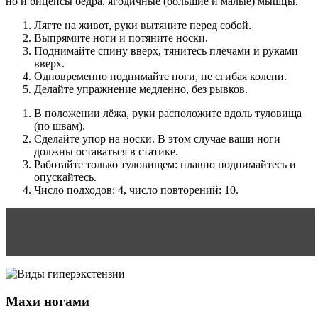
но и бицепсы бедра, ягодичные (большие и малые) мышцы.
Лягте на живот, руки вытяните перед собой.
Выпрямите ноги и потяните носки.
Поднимайте спину вверх, тянитесь плечами и руками
вверх.
Одновременно поднимайте ноги, не сгибая колени.
Делайте упражнение медленно, без рывков.
В положении лёжа, руки расположите вдоль туловища
(по швам).
Сделайте упор на носки. В этом случае ваши ноги
должны оставаться в статике.
Работайте только туловищем: плавно поднимайтесь и
опускайтесь.
Число подходов: 4, число повторений: 10.
Читать статью
Упражнения Куркуриной: методика
похудения от известной чемпионки и тренера
Махи ногами