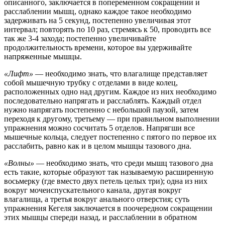
описанного, заключается в попеременном сокращении и
расслаблении мышц, однако каждое такое необходимо
задерживать на 5 секунд, постепенно увеличивая этот
интервал; повторять по 10 раз, стремясь к 50, проводить все
так же 3-4 захода; постепенно увеличивайте
продолжительность времени, которое вы удерживайте
напряженные мышцы.
«Лифт»
— необходимо знать, что влагалище представляет
собой мышечную трубку с отделами в виде колец,
расположенных одно над другим. Каждое из них необходимо
последовательно напрягать и расслаблять. Каждый отдел
нужно напрягать постепенно с небольшой паузой, затем
переходя к другому, третьему — при правильном выполнении
упражнения можно сосчитать 5 отделов. Напрягши все
мышечные кольца, следует постепенно с пятого по первое их
расслабить, равно как и в целом мышцы тазового дна.
«
Волны»
— необходимо знать, что среди мышц тазового дна
есть такие, которые образуют так называемую расширенную
восьмерку (где вместо двух петель целых три); одна из них
вокруг мочеиспускательного канала, другая вокруг
влагалища, а третья вокруг анального отверстия; суть
упражнения Кегеля заключается в поочередном сокращении
этих мышцы спереди назад, и расслаблении в обратном