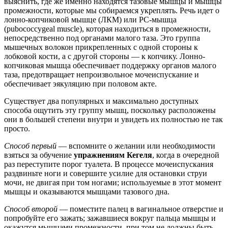
выяснить, где же именно находятся тазовые мышцы и мышцы
промежности, которые мы собираемся укреплять. Речь идет о
лонно-копчиковой мышце (ЛКМ) или PC-мышца
(pubococcygeal muscle), которая находиться в промежности,
непосредственно под органами малого таза. Это группа
мышечных волокон прикрепленных с одной стороны к
лобковой кости, а с другой стороны — к копчику. Лонно-
копчиковая мышца обеспечивает поддержку органов малого
таза, предотвращает непроизвольное мочеиспускание и
обеспечивает эякуляцию при половом акте.
Существует два популярных и максимально доступных
способа ощутить эту группу мышц, поскольку расположены
они в большей степени внутри и увидеть их полностью не так
просто.
Способ первый
— вспомните о желании или необходимости
взяться за обучение
упражнениям Кегеля
, когда в очередной
раз переступите порог туалета. В процессе мочеиспускания
раздвиньте ноги и совершите усилие для остановки струи
мочи, не двигая при том ногами; используемые в этот момент
мышцы и оказываются мышцами тазового дна.
Способ второй
— поместите палец в вагинальное отверстие и
попробуйте его зажать; зажавшиеся вокруг пальца мышцы и
окажутся мышцами промежности, при том не должны быть