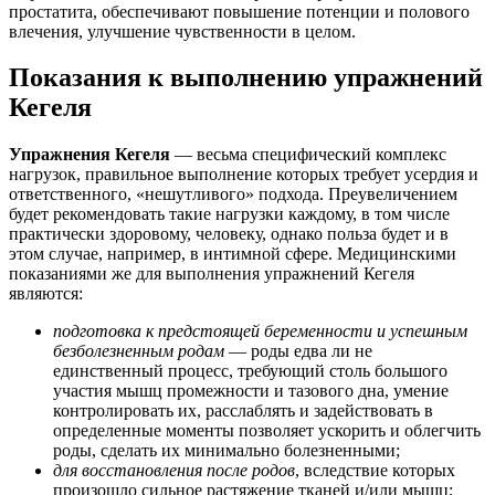
простатита, обеспечивают повышение потенции и полового
влечения, улучшение чувственности в целом.
Показания к выполнению упражнений
Кегеля
Упражнения Кегеля
— весьма специфический комплекс
нагрузок, правильное выполнение которых требует усердия и
ответственного, «нешутливого» подхода. Преувеличением
будет рекомендовать такие нагрузки каждому, в том числе
практически здоровому, человеку, однако польза будет и в
этом случае, например, в интимной сфере. Медицинскими
показаниями же для выполнения упражнений Кегеля
являются:
подготовка к предстоящей беременности и успешным
безболезненным родам
— роды едва ли не
единственный процесс, требующий столь большого
участия мышц промежности и тазового дна, умение
контролировать их, расслаблять и задействовать в
определенные моменты позволяет ускорить и облегчить
роды, сделать их минимально болезненными;
для восстановления после родов
, вследствие которых
произошло сильное растяжение тканей и/или мышц;