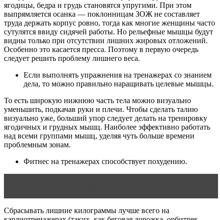
ягодицы, бедра и грудь становятся упругими. При этом
выпрямляется осанка — поклонницам ЗОЖ не составляет
труда держать корпус ровно, тогда как многие женщины часто
сутулятся ввиду сидячей работы. Но рельефные мышцы будут
видны только при отсутствии лишних жировых отложений.
Особенно это касается пресса. Поэтому в первую очередь
следует решить проблему лишнего веса.
Если выполнять упражнения на тренажерах со знанием
дела, то можно правильно наращивать целевые мышцы.
То есть широкую нижнюю часть тела можно визуально
уменьшить, подкачав руки и плечи. Чтобы сделать талию
визуально уже, больший упор следует делать на тренировку
ягодичных и грудных мышц. Наиболее эффективно работать
над всеми группами мышц, уделяя чуть больше времени
проблемным зонам.
Фитнес на тренажерах способствует похудению.
Читать статью
Упражнения Кегеля
Сбрасывать лишние килограммы лучше всего на
кардиотренажерах (таких, как беговая дорожка, орбитрек,