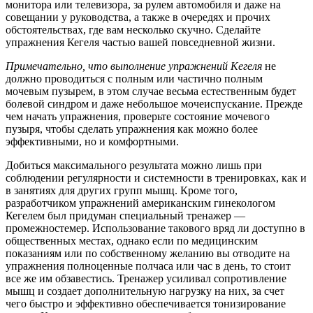
монитора или телевизора, за рулем автомобиля и даже на
совещании у руководства, а также в очередях и прочих
обстоятельствах, где вам несколько скучно. Сделайте
упражнения Кегеля частью вашей повседневной жизни.
Примечательно, что выполнение упражнений Кегеля
не
должно проводиться с полным или частично полным
мочевым пузырем, в этом случае весьма естественным будет
болевой синдром и даже небольшое мочеиспускание. Прежде
чем начать упражнения, проверьте состояние мочевого
пузыря, чтобы сделать упражнения как можно более
эффективными, но и комфортными.
Добиться максимального результата можно лишь при
соблюдении регулярности и системности в тренировках, как и
в занятиях для других групп мышц. Кроме того,
разработчиком упражнений американским гинекологом
Кегелем был придуман специальный тренажер —
промежностемер. Использование такового вряд ли доступно в
общественных местах, однако если по медицинским
показаниям или по собственному желанию вы отводите на
упражнения полноценные полчаса или час в день, то стоит
все же им обзавестись. Тренажер усиливал сопротивление
мышц и создает дополнительную нагрузку на них, за счет
чего быстро и эффективно обеспечивается тонизирование