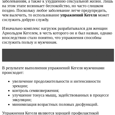
заболеваниям, а также к ухудшению сексуальной жизни. Лишь
на этом этапе возникает беспокойство, но часто слишком
поздно. Поскольку любое заболевание легче предупредить,
чем вылечить, то использование
упражнений Кегеля
может
сослужить добрую службу.
Изначально комплекс нагрузок разрабатывался для женщин
Арнольдом Кегелем, в честь которого он и был назван, однако
впоследствии стало понятно, что упражнения способны
сослужить пользу и мужчинам.
Читать статью
Женские тайтсы для занятия спортом
В результате выполнения упражнений Кегеля мужчинами
происходит:
увеличение продолжительности и интенсивности
эрекции;
контроль семяизвержения;
улучшение тонуса мышц, задействованных в процессе
эякуляции;
минимизация возрастных половых дисфункций.
Упражнения Кегеля являются хорошей профилактикой