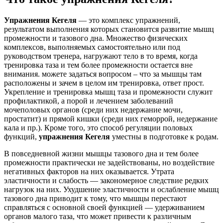
Упражнения Кегеля
— это комплекс упражнений,
результатом выполнения которых становится развитие мышц
промежности и тазового дна. Множество физических
комплексов, выполняемых самостоятельно или под
руководством тренера, нагружают тело в то время, когда
тренировка таза и тем более промежности остается вне
внимания. можете задаться вопросом – что за мышцы там
расположены и зачем в целом им тренировка, ответ прост.
Укрепление и тренировка мышц таза и промежности служит
профилактикой, а порой и лечением заболеваний
мочеполовых органов (среди них недержание мочи,
простатит) и прямой кишки (среди них геморрой, недержание
кала и пр.). Кроме того, это способ регуляции половых
функций,
упражнения Кегеля
уместны в подготовке к родам.
В повседневной жизни мышцы тазового дна и тем более
промежности практически не задействованы, но воздействие
негативных факторов на них оказывается. Утрата
эластичности и слабость — закономерное следствие редких
нагрузок на них. Ухудшение эластичности и ослабление мышц
тазового дна приводит к тому, что мышцы перестают
справляться с основной своей функцией — удерживанием
органов малого таза, что может привести к различным