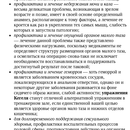
профилактика и лечение недержания мочи и кала
—
весьма деликатная проблема, возникающая в зрелом
возрасте и позже, имеет в своей основе определенный
анамнез, располагающие к тому факторы, а лечение ее
кроется как раз в укреплении тех самых мышц, слабость
которых и запустила патологию;
профилактика и лечение опущений органов малого таза
— лечение данной проблемы также представлено
физическими нагрузками, поскольку медикаменты не
определяют структуру размещения органов малого таза,
а осмелиться на операцию снова-таки не исключает
необходимости восстанавливаться и поддерживать
достигнутый результат после таковой;
профилактика и лечение геморроя
— хоть геморрой и
является заболеванием кровеносных сосудов,
локализирующихся в анальном отверстии, однако он и
некоторые другие заболевания развивается на фоне
сидячего образа жизни, слабой активности;
упражнения
Кегеля
станут отличной альтернативой упражнениям в
тренажерном зале, если единственной вашей целью
является здоровье органов мало таза и нижних отделов
кишечника;
для долговременного поддержания сексуального
здоровья
, профилактики воспалительных процессов
половой сферы, противостояния действию на организм