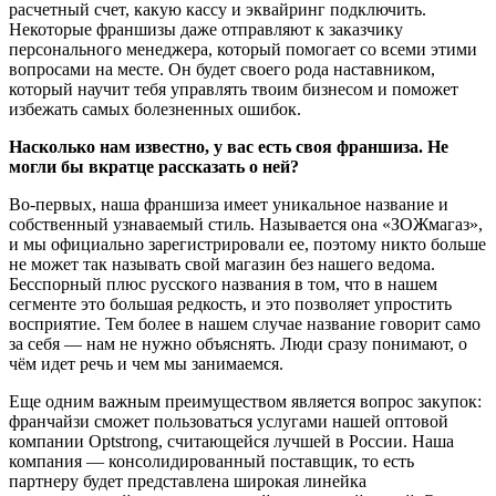
расчетный счет, какую кассу и эквайринг подключить.
Некоторые франшизы даже отправляют к заказчику
персонального менеджера, который помогает со всеми этими
вопросами на месте. Он будет своего рода наставником,
который научит тебя управлять твоим бизнесом и поможет
избежать самых болезненных ошибок.
Насколько нам известно, у вас есть своя франшиза. Не
могли бы вкратце рассказать о ней?
Во-первых, наша франшиза имеет уникальное название и
собственный узнаваемый стиль. Называется она «ЗОЖмагаз»,
и мы официально зарегистрировали ее, поэтому никто больше
не может так называть свой магазин без нашего ведома.
Бесспорный плюс русского названия в том, что в нашем
сегменте это большая редкость, и это позволяет упростить
восприятие. Тем более в нашем случае название говорит само
за себя — нам не нужно объяснять. Люди сразу понимают, о
чём идет речь и чем мы занимаемся.
Еще одним важным преимуществом является вопрос закупок:
франчайзи сможет пользоваться услугами нашей оптовой
компании Optstrong, считающейся лучшей в России. Наша
компания — консолидированный поставщик, то есть
партнеру будет представлена широкая линейка