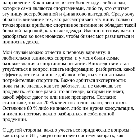
направление. Как правило, в этот бизнес идут либо люди,
которые сами являются спортсменами, либо те, кто считает
эту нишу востребованной и финансово выгодной. Сразу хочу
обратить внимание тех, кто рассматривает эту нишу только с
точки зрения прибыли: спортивное питание не обладает такой
большой наценкой, как та же одежда. Именно поэтому важно
разобраться во всех нюансах, чтобы бизнес мог развиваться и
приносить доход.
Мой случай можно отнести к первому варианту: я
любительски занимался спортом, и у меня были самые
базовые знания о спортивном питании. Впоследствии стал
углубляться в вопрос, искать информацию, разбираться, какой
эффект дают те или иные добавки, общаться с опытными
потребителями спортпита. Важно добиться экспертности:
пока ты не знаешь, как это работает, ты не сможешь это
продавать. Это всё равно что аптекарь, который не знает,
какой эффект дают те или иные препараты. Согласно
статистике, только 20 % клиентов точно знают, чего хотят.
Остальные 80 % либо не знают, либо им нужна консультация,
и именно поэтому важно разбираться в собственной
продукции.
С другой стороны, важно учесть все юридические вопросы:
как открыть ИП, какую налоговую систему выбрать, как