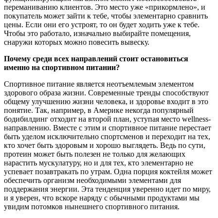
переманиванию клиентов. Это место уже «прикормлено», и
покупатель может зайти к тебе, чтобы элементарно сравнить
цены. Если они его устроят, то он будет ходить уже к тебе.
Чтобы это работало, изначально выбирайте помещения,
снаружи которых можно повесить вывеску.
Почему среди всех направлений стоит остановиться
именно на спортивном питании?
Спортивное питание является неотъемлемым элементом
здорового образа жизни. Современные тренды способствуют
общему улучшению жизни человека, и здоровье входит в это
понятие. Так, например, в Америке некогда популярный
бодибилдинг отходит на второй план, уступая место wellness-
направлению. Вместе с этим и спортивное питание перестает
быть уделом исключительно спортсменов и переходит на тех,
кто хочет быть здоровым и хорошо выглядеть. Ведь по сути,
протеин может быть полезен не только для желающих
нарастить мускулатуру, но и для тех, кто элементарно не
успевает позавтракать по утрам. Одна порция коктейля может
обеспечить организм необходимыми элементами для
поддержания энергии. Эта тенденция уверенно идет по миру,
и я уверен, что вскоре наряду с обычными продуктами мы
увидим потомков нынешнего спортивного питания.