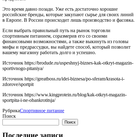
Это время давно позади. Уже есть достаточно хорошие
российские бренды, которые закупают сырье для своих линий
в Европе. В России происходит лишь производство и фасовка.
Если выбрать правильный путь на рынок торговли
спортивным питанием, соразмерив его со своими
финансовыми возможностями, а также выкинуть из головы
мифы и предрассудки, вы найдете способ, который позволит
вашему магазину работать долго и успешно.
Источник
https://brodude.ru/uspeshnyj-biznes-kak-otkryt-magazin-
sportivnogo-pitaniya/
Источник
https://greatboss.ru/idei-biznesa/po-sferam/krasota-i-
zdorove/sportpit
Источник
https://www.kingprotein.ru/blog/kak-otkryt-magazin-
sportpita-i-ne-obankrotitsja/
Рубрика
Спортивное питание
Поиск
Поиск
Последние записи