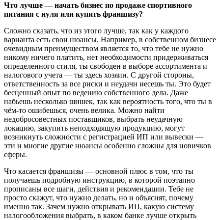
Что лучше — начать бизнес по продаже спортивного
питания с нуля или купить франшизу?
Сложно сказать, что из этого лучше, так как у каждого
варианта есть свои нюансы. Например, в собственном бизнесе
очевидным преимуществом является то, что тебе не нужно
никому ничего платить, нет необходимости придерживаться
определенного стиля, ты свободен в выборе ассортимента и
налогового учета — ты здесь хозяин. С другой стороны,
ответственность за все риски и неудачи несешь ты. Это будет
бесценный опыт по ведению собственного дела. Даже
набьешь несколько шишек, так как вероятность того, что ты в
чём-то ошибешься, очень велика. Можно найти
недобросовестных поставщиков, выбрать неудачную
локацию, закупить неподходящую продукцию, могут
возникнуть сложности с регистрацией ИП или вывески —
эти и многие другие нюансы особенно сложны для новичков
сферы.
Что касается франшизы — основной плюс в том, что ты
получаешь подробную инструкцию, в которой поэтапно
прописаны все шаги, действия и рекомендации. Тебе не
просто скажут, что нужно делать, но и объяснят, почему
именно так. Зачем нужно открывать ИП, какую систему
налогообложения выбрать, в каком банке лучше открыть