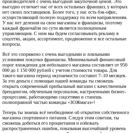
производителей с очень выгодной закупочной ценой. Это
выгодно отличает нас от всех остальных франшиз, у которых
нет своих поставщиков. Более того, у нас есть бэк-офис,
осуществляющий полную поддержку по всем направлениям.
У нас нет деления на свои магазины и франшизы, поэтому
каждый франчайзи по сути является полноценным
управляющим. С ним мы будем согласовывать рекламу в
соцсетях, акции, ассортимент, продвижение и все остальные
вопросы.
Всё это сопряжено с очень выгодными и лояльными
условиями покупки франшизы. Минимальный финансовый
порог вхождения для небольшого магазина составляет от 950
000 до 1 150 000 рублей с учетом стоимости товара. Для
такого магазина период окупаемости составит 7–10 месяцев.
За эти деньги с помощью нашей команды ты сможешь
открыть современный прибыльный магазин с качественным
брендингом, обученным персоналом, настроенными бизнес-
процессами, работающими соцсетями и станешь
полноправной частью команды «ЗОЖмагаз»!
Теперь ты знаешь всё необходимое об открытии собственного
магазина спортивного питания. Следуя этим советам, ты
сможешь добиться его процветания и избежать
распространенных ошибок, показывая высочайший уровень