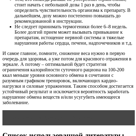
стоит начать с небольшой дозы 1 раз в день, чтобы
определить чувствительность организма к препарату. В
дальнейшем, дозу можно постепенно повышать до
рекомендованной в инструкции.
Не следует принимать термогеники более 6–8 недель.
Более долгий прием может вызывать привыкание к
препаратам, истощение нервной системы и тяжелые
нарушения работы сердца, печени, надпочечников и т.д.
И самое главное, помните, снижение веса нужно в первую
очередь для здоровья, а уже потом для красивого отражения в
зеркале. А потому – оптимальной будет стратегия
ограничения калорийности суточного рациона на 100-200
ккал меньше уровня основного обмена в сочетании с
разумным графиком тренировок, включающих кардио-
нагрузки и силовые упражнения. Таким способом достигается
устойчивый результат и исключается вероятность заработать
нарушение обмена веществ и/или усугубить имеющееся
заболевание.
Читать статью
Диета для набора веса
Список использованной литературы