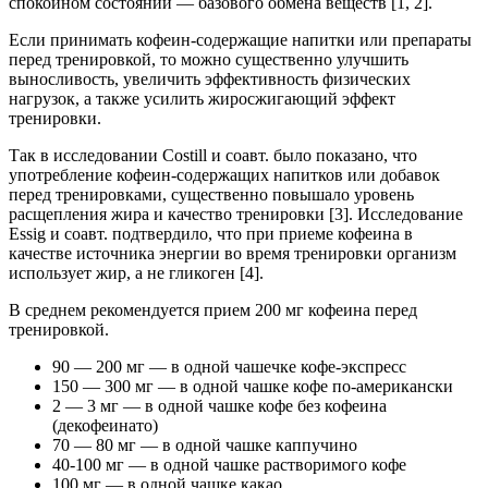
спокойном состоянии — базового обмена веществ [1, 2].
Если принимать кофеин-содержащие напитки или препараты
перед тренировкой, то можно существенно улучшить
выносливость, увеличить эффективность физических
нагрузок, а также усилить жиросжигающий эффект
тренировки.
Так в исследовании Costill и соавт. было показано, что
употребление кофеин-содержащих напитков или добавок
перед тренировками, существенно повышало уровень
расщепления жира и качество тренировки [3]. Исследование
Essig и соавт. подтвердило, что при приеме кофеина в
качестве источника энергии во время тренировки организм
использует жир, а не гликоген [4].
В среднем рекомендуется прием 200 мг кофеина перед
тренировкой.
90 — 200 мг — в одной чашечке кофе-экспресс
150 — 300 мг — в одной чашке кофе по-американски
2 — 3 мг — в одной чашке кофе без кофеина
(декофеинато)
70 — 80 мг — в одной чашке каппучино
40-100 мг — в одной чашке растворимого кофе
100 мг — в одной чашке какао