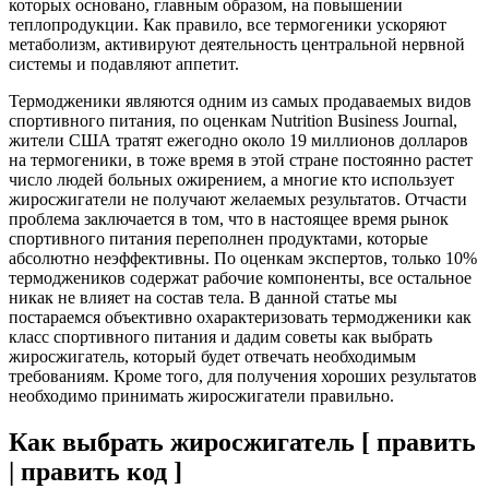
которых основано, главным образом, на повышении
теплопродукции. Как правило, все термогеники ускоряют
метаболизм, активируют деятельность центральной нервной
системы и подавляют аппетит.
Термодженики являются одним из самых продаваемых видов
спортивного питания, по оценкам Nutrition Business Journal,
жители США тратят ежегодно около 19 миллионов долларов
на термогеники, в тоже время в этой стране постоянно растет
число людей больных ожирением, а многие кто использует
жиросжигатели не получают желаемых результатов. Отчасти
проблема заключается в том, что в настоящее время рынок
спортивного питания переполнен продуктами, которые
абсолютно неэффективны. По оценкам экспертов, только 10%
термоджеников содержат рабочие компоненты, все остальное
никак не влияет на состав тела. В данной статье мы
постараемся объективно охарактеризовать термодженики как
класс спортивного питания и дадим советы как выбрать
жиросжигатель, который будет отвечать необходимым
требованиям. Кроме того, для получения хороших результатов
необходимо принимать жиросжигатели правильно.
Как выбрать жиросжигатель [ править
| править код ]