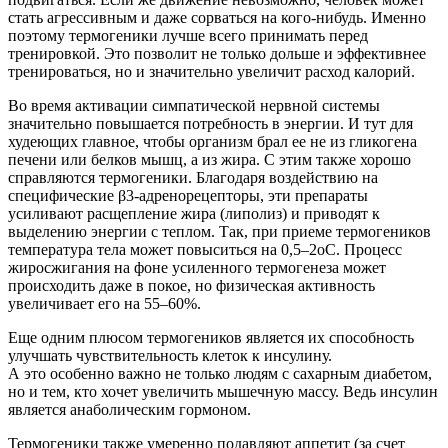
стать агрессивным и даже сорваться на кого-нибудь. Именно
поэтому термогеники лучше всего принимать перед
тренировкой. Это позволит не только дольше и эффективнее
тренироваться, но и значительно увеличит расход калорий.
Во время активации симпатической нервной системы
значительно повышается потребность в энергии. И тут для
худеющих главное, чтобы организм брал ее не из гликогена
печени или белков мышц, а из жира. С этим также хорошо
справляются термогеники. Благодаря воздействию на
специфические β3-адренорецепторы, эти препараты
усиливают расщепление жира (липолиз) и приводят к
выделению энергии с теплом. Так, при приеме термогеников
температура тела может повыситься на 0,5–2оС. Процесс
жиросжигания на фоне усиленного термогенеза может
происходить даже в покое, но физическая активность
увеличивает его на 55–60%.
Еще одним плюсом термогеников является их способность
улучшать чувствительность клеток к инсулину.
А это особенно важно не только людям с сахарным диабетом,
но и тем, кто хочет увеличить мышечную массу. Ведь инсулин
является анаболическим гормоном.
Термогеники также умеренно подавляют аппетит (за счет