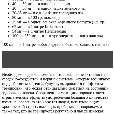
40 — 50 мг — в одной чашке чая
20 — 30 мг — в одной чашке зелёного чая
20-35 мг — в одной банке холодного чая
80 мг — в 100 гр. шоколада
25 мг — в одной баночке кофейного йогурта (125 гр).
65 мг — в 1 литре Кока-колы
54 мг — в 1 литре Пепси-колы
100 — 350 мг — в 1 литре энергетического напитка
100 мг — в 1 литре любого другого безалкогольного напитка
Читать статью
Какое спортивное питание для
снижения веса
Необходимо, однако, помнить, что повышение активности
сердечно-сосудистой и нервной системы, которые возникают
под действием кофеина, будут суммироваться с эффектом
тренировки, что может отрицательно сказаться на состоянии
здоровья человека. Современной медицине хорошо известны
отрицательные эффекты употребления большого количества
кофеина, особенно это касается людей, испытывающих
хронический стресс, имеющих проблемы со здоровьем, а
также тех, кто не тренируется регулярно и чья физическая