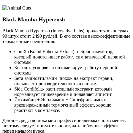
Black Mamba Hyperrush
Black Mamba Hyperrush (Innovative Labs) продается в капсулах.
90 штук стоит 2490 рублей. В его составе высокоэффективные
термогенные соединения:
CoreX (Brand Ephedra Extract)- нейростимулятор,
который подстегивает работу симпатической нервной
системы.
Кофеин- ускоряет и оптимизирует работу нервной
системы.
Бета-аминоэтиламин- похож на экстракт герани,
повышает производительность в спорте.
Sida Cordifolia- растительный экстракт, который
нормализует пищеварение и подавляет аппетит.
Йохимбин + Эводиамин + Синефрин- имеют
ярковыраженный термогенный эффект, хорошо
работают в комплексе.
Данное средство показано профессиональным спортсменам,
поэтому следует внимательно изучать побочные эффекты
перед началом курса.