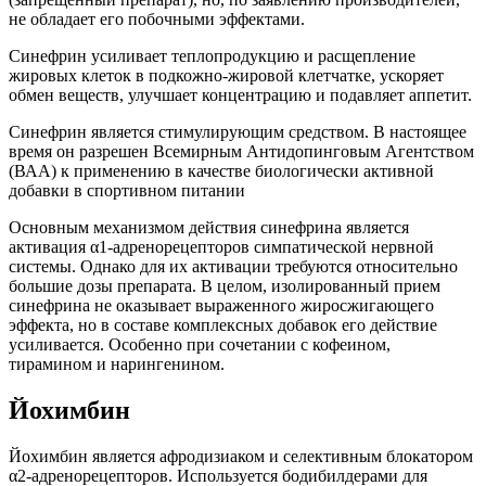
не обладает его побочными эффектами.
Синефрин усиливает теплопродукцию и расщепление
жировых клеток в подкожно-жировой клетчатке, ускоряет
обмен веществ, улучшает концентрацию и подавляет аппетит.
Синефрин является стимулирующим средством. В настоящее
время он разрешен Всемирным Антидопинговым Агентством
(ВАА) к применению в качестве биологически активной
добавки в спортивном питании
Основным механизмом действия синефрина является
активация α1-адренорецепторов симпатической нервной
системы. Однако для их активации требуются относительно
большие дозы препарата. В целом, изолированный прием
синефрина не оказывает выраженного жиросжигающего
эффекта, но в составе комплексных добавок его действие
усиливается. Особенно при сочетании с кофеином,
тирамином и нарингенином.
Йохимбин
Йохимбин является афродизиаком и селективным блокатором
α2-адренорецепторов. Используется бодибилдерами для