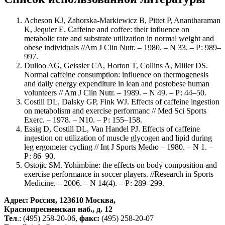
Acheson KJ, Zahorska-Markiewicz B, Pittet P, Anantharaman
K, Jequier E. Caffeine and coffee: their influence on
metabolic rate and substrate utilization in normal weight and
obese individuals //Am J Clin Nutr. – 1980. – N 33. – Р: 989–
997.
Dulloo AG, Geissler CA, Horton T, Collins A, Miller DS.
Normal caffeine consumption: influence on thermogenesis
and daily energy expenditure in lean and postobese human
volunteers // Am J Clin Nutr. – 1989. – N 49. – Р: 44–50.
Costill DL, Dalsky GP, Fink WJ. Effects of caffeine ingestion
on metabolism and exercise performanc // Med Sci Sports
Exerc. – 1978. – N10. – Р: 155–158.
Essig D, Costill DL, Van Handel PJ. Effects of caffeine
ingestion on utilization of muscle glycogen and lipid during
leg ergometer cycling // Int J Sports Medю – 1980. – N 1. –
Р: 86–90.
Ostojic SM. Yohimbine: the effects on body composition and
exercise performance in soccer players. //Research in Sports
Medicine. – 2006. – N 14(4). – Р: 289–299.
Адрес: Россия, 123610 Москва,
Краснопресненская наб., д. 12
Тел
.: (495) 258-20-06,
факс:
(495) 258-20-07