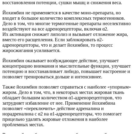
восстановления потенции, сушки мышц и снижения веса.
Йохимбин не применяется в качестве моно-препарата, но
входит в большое количество комплексных термогенников.
Дело в том, что многие термогенные препараты неселективно
воздействуют на все адренорецепторы, включая α2.
Их активация снижает липолиз и вызывает отложение жира,
вместо его расщепления. Если заблокировать α2-
адренорецепторы, что и делает йохимбин, то процесс
жиросжигания усиливается.
Йохимбин оказывает возбуждающее действие, улучшает
концентрацию внимания и мыслительные функции, улучшает
потенцию и восстанавливает либидо, повышает настроение и
позволяет тренироваться дольше и интенсивнее.
Также йохимбин позволяет справиться с наиболее «упорным»
жиром. Дело в том, что, в некоторых местах жировая ткань
обладает большим количеством α1-адренорецепторов, что
затрудняет избавление от нее. Применение йохимбина
позволяет «переключить» действие адреналина и
норадреналина с α2 на α1-адренорецепторы, что помогает
прицельно удалять жировые отложения в наиболее
проблемных местах.