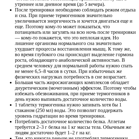
утреннее или дневное время (до 5 вечера).
После тренировки необходимо соблюдать режим отдыха
и сна. При приеме термогеников значительно
увеличивается энергичность и хочется двигаться еще и
еще. Поэтому кому-то может показаться, что
потанцевать или загулять на всю ночь после тренировки
— кому-то покажется, что это неплохая идея. Но
лишение организма нормального сна значительно
ухудшает процессы восстановления мышц. К тому же,
во время глубокого сна происходит выделение гормона
роста, обладающего анаболической активностью. В
среднем человеку для нормальной работы нужно спать
не менее 6,5–8 часов в сутки. При избыточных же
физических нагрузках потребность в сне возрастает.
Большая часть жиросжигающих комплексов обладает
диуретическим (мочегонным) эффектом. Поэтому чтобы
избежать обезвоживания, при приеме термогеников в
день нужно выпивать достаточное количество воды.
1 таблетку термогеника нужно запивать хотя бы 1
стаканом (250 мл) воды. Это позволит поддержать
уровень гидратации во время тренировки.
Потреблять достаточное количество белка. Атлетам
требуется 2–3 г белка на 1 кг массы тела. Обычным же
людям достаточно будет 1–2 г на кг.
Тем, кто никогда раньше не употреблял термогеники,