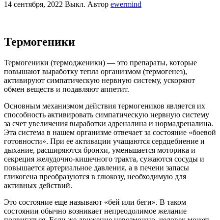
14 сентября, 2022
Выкл.
Автор
ewermind
Термогеники
Термогеники (термодженики) — это препараты, которые
повышают выработку тепла организмом (термогенез),
активируют симпатическую нервную систему, ускоряют
обмен веществ и подавляют аппетит.
Основным механизмом действия термогеников является их
способность активировать симпатическую нервную систему
за счет увеличения выработки адреналина и нормадреналина.
Эта система в нашем организме отвечает за состояние «боевой
готовности». При ее активации учащаются сердцебиение и
дыхание, расширяются бронхи, уменьшается моторика и
секреция желудочно-кишечного тракта, сужаются сосуды и
повышается артериальное давления, а в печени запасы
гликогена преобразуются в глюкозу, необходимую для
активных действий.
Это состояние еще называют «бей или беги». В таком
состоянии обычно возникает непреодолимое желание
подвигаться. Если же движение невозможно, человек может