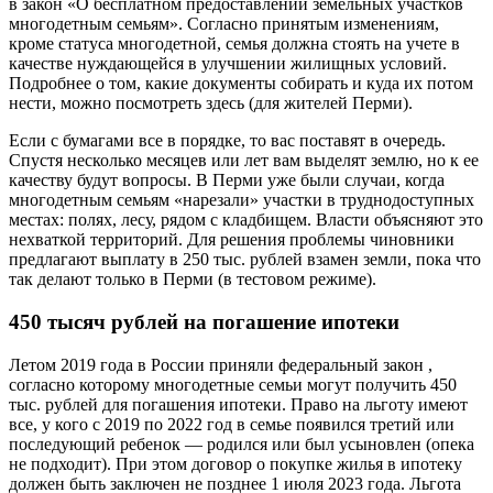
в закон «О бесплатном предоставлении земельных участков
многодетным семьям». Согласно принятым изменениям,
кроме статуса многодетной, семья должна стоять на учете в
качестве нуждающейся в улучшении жилищных условий.
Подробнее о том, какие документы собирать и куда их потом
нести, можно посмотреть здесь (для жителей Перми).
Если с бумагами все в порядке, то вас поставят в очередь.
Спустя несколько месяцев или лет вам выделят землю, но к ее
качеству будут вопросы. В Перми уже были случаи, когда
многодетным семьям «нарезали» участки в труднодоступных
местах: полях, лесу, рядом с кладбищем. Власти объясняют это
нехваткой территорий. Для решения проблемы чиновники
предлагают выплату в 250 тыс. рублей взамен земли, пока что
так делают только в Перми (в тестовом режиме).
450 тысяч рублей на погашение ипотеки
Летом 2019 года в России приняли федеральный закон ,
согласно которому многодетные семьи могут получить 450
тыс. рублей для погашения ипотеки. Право на льготу имеют
все, у кого с 2019 по 2022 год в семье появился третий или
последующий ребенок — родился или был усыновлен (опека
не подходит). При этом договор о покупке жилья в ипотеку
должен быть заключен не позднее 1 июля 2023 года. Льгота