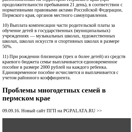
продолжительности пребывания 21 день), в соответствии с
нормативными правовыми актами Российской Федерации,
Пермского края, органов местного самоуправления.
10) Выплата компенсации части родительской платы за
обучение детей в государственных (муниципальных)
учреждениях — музыкальных школах, художественных
школах, школах искусств и спортивных школах в размере
50%.
11) При рождении близнецов (трех и более детей) из средств
краевого бюджета семье выплачивается единовременное
пособие в размере 2000 рублей на каждого ребенка.
Единовременное пособие исчисляется и выплачивается с
учетом районного коэффициента.
Проблемы многодетных семей в
пермском крае
09.09.16. Новый сайт ПГП на PGPALATA.RU >>
Читать статью
Если муж ушёл из семьи, через какое
время он возвращается и вернется ли: причины,