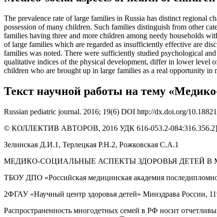
The prevalence rate of large families in Russia has distinct regional c
possession of many children. Such families distinguish from other cate
families having three and more children among needy households with ch
of large families which are regarded as insufficiently effective are di
families was noted. There were sufficiently studied psychological and 
qualitative indices of the physical development, differ in lower level 
children who are brought up in large families as a real opportunity in 
Текст научной работы на тему «Медико
Russian pediatric journal. 2016; 19(6) DOI http://dx.doi.org/10.18
© КОЛЛЕКТИВ АВТОРОВ, 2016 УДК 616-053.2-084:316.356.2]
Зелинская Д.И.1, Терлецкая Р.Н.2, Рожковская С.А.1
МЕДИКО-СОЦИАЛЬНЫЕ АСПЕКТЫ ЗДОРОВЬЯ ДЕТЕЙ В
ТБОУ ДПО «Российская медицинская академия последипломного 
2ФГАУ «Научный центр здоровья детей» Минздрава России, 11999
Распространенность многодетных семей в РФ носит отчетливый