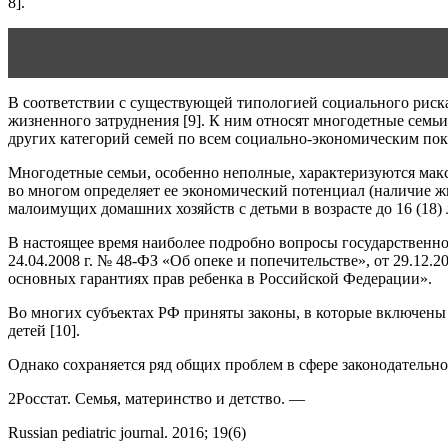
8].
Читать статью
Женщина в Исламе - Коран о женщинах
В соответствии с существующей типологией социального риска
жизненного затруднения [9]. К ним относят многодетные семьи
других категорий семей по всем социально-экономическим пока
Многодетные семьи, особенно неполные, характеризуются макс
во многом определяет ее экономический потенциал (наличие жи
малоимущих домашних хозяйств с детьми в возрасте до 16 (18) ле
В настоящее время наиболее подробно вопросы государственно
24.04.2008 г. № 48-ФЗ «Об опеке и попечительстве», от 29.12
основных гарантиях прав ребенка в Российской Федерации».
Во многих субъектах РФ приняты законы, в которые включены
детей [10].
Однако сохраняется ряд общих проблем в сфере законодательно
2Росстат. Семья, материнство и детство. —
Russian pediatric journal. 2016; 19(6)