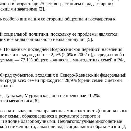
сти в возрасте до 25 лет, возрастанием вклада старших
ачными зачатиями [2].
 особого внимания со стороны общества и государства к
ой социальной политики, поскольку ее проблемы являются
их все виды социального неблагополучия [5].
не. По данным последней Всероссийской переписи населения
незначительную долю — 2,5% (2,6% в 2002 г.), а среди семей с
я детьми — 77,1% общего количества многодетных семей в РФ,
РФ ряд субъектов, входящих в Северо-Кавказский федеральный
й среди всех семей приходится 28,9% (среди семей с детьми —
годет-
я, Тульская, Мурманская, она не превышает 1,2%.
нта мегаполиса [6].
сознательная, целенаправленная многодетность (национальные
ют семьи, образовавшиеся в результате второго и
ле и вполне благополучными. Неблагополучные многодетные
кой сниженности, алкоголизма, асоциального образа жизни [7,