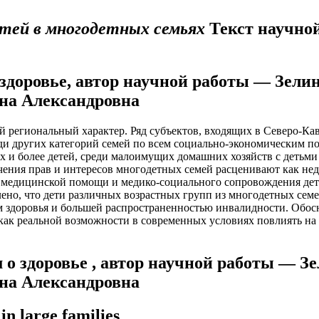
етей в многодетных семьях
Текст научной
 здоровье, автор научной работы — Зел
на Александровна
 региональный характер. Ряд субъектов, входящих в Северо-Кав
ди других категорий семей по всем социально-экономическим п
х и более детей, среди малоимущих домашних хозяйств с детьми
ечения прав и интересов многодетных семей расценивают как н
 медицинской помощи и медико-социального сопровождения дет
ено, что дети различных возрастных групп из многодетных сем
м здоровья и большей распространенностью инвалидности. Обос
как реальной возможности в современных условиях повлиять на 
 о здоровье , автор научной работы — 
на Александровна
in large families