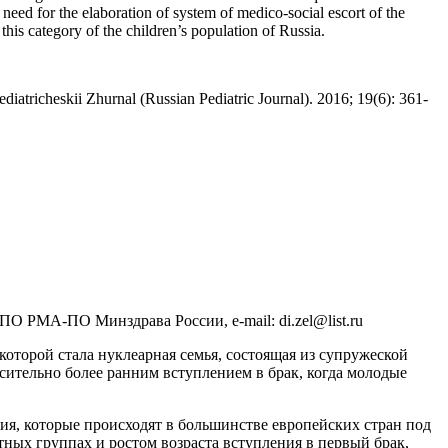
e need for the elaboration of system of medico-social escort of the
 this category of the children’s population of Russia.
ediatricheskii Zhurnal (Russian Pediatric Journal). 2016; 19(6): 361-
О РМА-ПО Минздрава России, e-mail: di.zel@list.ru
оторой стала нуклеарная семья, состоящая из супружеской
сительно более ранним вступлением в брак, когда молодые
ия, которые происходят в большинстве европейских стран под
ых группах и ростом возраста вступления в первый брак,