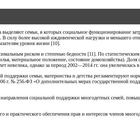
 выделяют семьи, в которых социальное функционирование затр
. В силу более высокой иждивенческой нагрузки и меньшего отн
зателям уровня жизни [10].
имальным риском и степенью бедности [11]. По статистическим
лья, материальное положение, состояние домохозяйства). Доля с
т невелика, однако за период 2002—2014 гг. она увеличилась в 2,
й поддержки семьи, материнства и детства регламентируют норм
.2006 г. № 256-ФЗ «О дополнительных мерах государственной под
 направления социальной поддержки многодетных семей, повыше
го и практического обеспечения прав и интересов членов многод