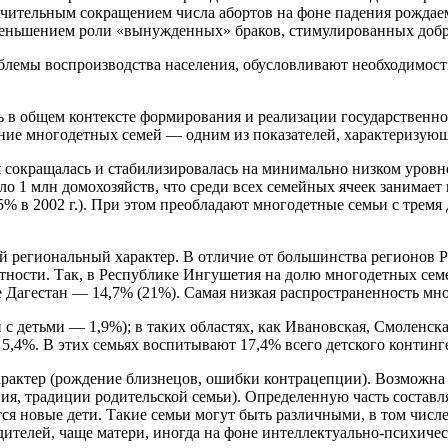
чительным сокращением числа абортов на фоне падения рождаемо
уменьшением роли «вынужденных» браков, стимулированных добр
лемы воспроизводства населения, обусловливают необходимость
ть в общем контексте формирования и реализации государственн
ние многодетных семей — одним из показателей, характеризующ
я сокращалась и стабилизировалась на минимально низком уров
ло 1 млн домохозяйств, что среди всех семейных ячеек занимает 
5% в 2002 г.). При этом преобладают многодетные семьи с трем
й региональный характер. В отличие от большинства регионов 
тности. Так, в Республике Ингушетия на долю многодетных семе
е Дагестан — 14,7% (21%). Самая низкая распространенность мно
 с детьми — 1,9%); в таких областях, как Ивановская, Смоленска
5,4%. В этих семьях воспитывают 17,4% всего детского континге
актер (рождение близнецов, ошибки контрацепции). Возможна 
я, традиции родительской семьи). Определенную часть составля
тся новые дети. Такие семьи могут быть различными, в том чис
дителей, чаще матери, иногда на фоне интеллектуально-психичес