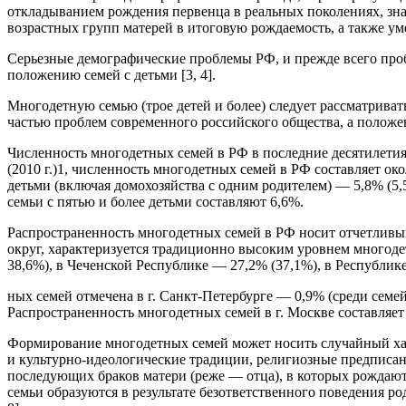
откладыванием рождения первенца в реальных поколениях, зна
возрастных групп матерей в итоговую рождаемость, а также 
Серьезные демографические проблемы РФ, и прежде всего проб
положению семей с детьми [3, 4].
Многодетную семью (трое детей и более) следует рассматрива
частью проблем современного российского общества, а положе
Численность многодетных семей в РФ в последние десятилети
(2010 г.)1, численность многодетных семей в РФ составляет око
детьми (включая домохозяйства с одним родителем) — 5,8% (5,
семьи с пятью и более детьми составляют 6,6%.
Распространенность многодетных семей в РФ носит отчетливы
округ, характеризуется традиционно высоким уровнем многоде
38,6%), в Чеченской Республике — 27,2% (37,1%), в Республик
ных семей отмечена в г. Санкт-Петербурге — 0,9% (среди семей
Распространенность многодетных семей в г. Москве составляет 
Формирование многодетных семей может носить случайный хар
и культурно-идеологические традиции, религиозные предписани
последующих браков матери (реже — отца), в которых рождаю
семьи образуются в результате безответственного поведения ро