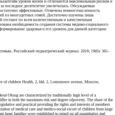
оказателям уровня жизни и отличаются максимальным риском и
 за последнее десятилетие увеличилась. Обсуждаемые
едостаточно эффективные. Отмечена немногочисленность
ей из многодетных семей. Достаточно изучены лишь
ей отстают по всем количественным и качественным
нована необходимость создания системы медико-социального
формирование здоровья и его уровень для данной категории
емьях. Российский педиатрический журнал. 2016; 19(6): 361-
tre of children Health, 2, bld. 2, Lomonosov avenue, Moscow,
eral Okrug are characterized by traditionally high level of a
 differ in both the maximum risk and degree ofpoverty. The share of the
gislative and practical providing the rights and interests of members
nization of medical care and medico-social escort of children from large
 large families were established to retard on all quantitative and