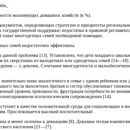
_aba_
ности малоимущих домашних хозяйств (в %).
документов, определяющих стратегию и приоритеты региональн
государственной поддержки; недостатки в правовой регламент
й охват многодетных семей необходимой помощью.
тных семей недостаточно эффективна.
 данной проблемы [13]. Установлено, что дети младшего школьн
чем их сверстники из малодетных или однодетных семей [14—18]
дения — у девочек. Сочетание многодетности и малообеспеченн
х значительно ниже аналогичного в семье с одним ребенком или
льшого числа малолетних братьев и сестер обусловливает снижен
енный уровень тревожности, фрустрация потребности во вниман
ролонгированном психологическом сопровождении [14].
ыступает в качестве положительной среды для социализации и во
иям. Прослеживается высокий воспитательный
аны и менее склонны к девиациям [8]. Доказана тесная взаимос
ского населения [21—27].