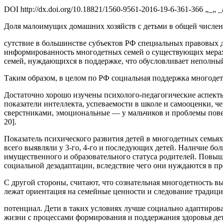
DOI http://dx.doi.org/10.18821/1560-9561-2016-19-6-361-366 „_„ 
Доля малоимущих домашних хозяйств с детьми в общей числен
сутствие в большинстве субъектов РФ специальных правовых 
информированность многодетных семей о существующих мерах 
семей, нуждающихся в поддержке, что обусловливает неполны
Таким образом, в целом по РФ социальная поддержка многоде
Достаточно хорошо изучены психолого-педагогические аспекты
показатели интеллекта, успеваемости в школе и самооценки, 
сверстниками, эмоциональные — у мальчиков и проблемы пове
20].
Показатель психического развития детей в многодетных семья
всего выявляли у 3-го, 4-го и последующих детей. Наличие бо
имущественного и образовательного статуса родителей. Повыш
социальной дезадаптации, вследствие чего они нуждаются в п
С другой стороны, считают, что сознательная многодетность в
лежат ориентация на семейные ценности и следование традиц
потенциал. Дети в таких условиях лучше социально адаптиров
жизни с процессами формирования и поддержания здоровья дет