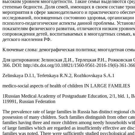
высоким уровнем многодетности. Такие семьи выделяются сре
степенью бедности. Доля семей, имеющих в своем составе трои
мероприятия в сфере законодательного и практического обесп
исследований, посвященных состоянию здоровья, организации
психолого-педагогические аспекты данной проблемы. Установл
показателям физического развития, отличаются низким уровне
сопровождения детей, воспитываемых в многодетных семьях, к
детского населения РФ.
Ключевые слова: демографическая политика; многодетная семья
Для цитирования: Зелинская Д.И., Терлецкая Р.Н., Рожковская
366. DOI: http://dx.doi.org/10.18821/1560-9561-2016-19(6)-361-36
Zelinskaya D.I.1, Terletskaya R.N.2, Rozhkovskaya S.A.1
medico-social aspects of health of children IN LARGE FAMILIES
1Russian Medical Academy of Postgraduate Education, 2/1, bld. 1, Ba
119991, Russian Federation
The prevalence rate of large families in Russia has distinct regional c
possession of many children. Such families distinguish from other cate
families having three and more children among needy households with ch
of large families which are regarded as insufficiently effective are di
families was noted. There were sufficiently studied psychological and 