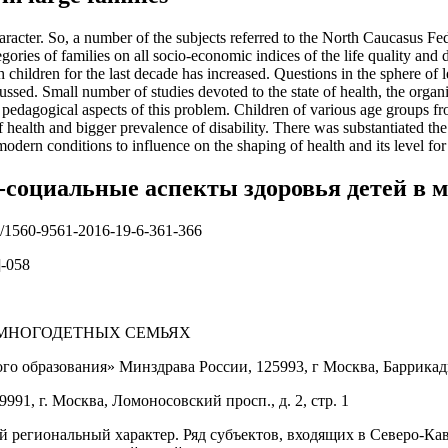
haracter. So, a number of the subjects referred to the North Caucasus Fed
gories of families on all socio-economic indices of the life quality and
ildren for the last decade has increased. Questions in the sphere of le
scussed. Small number of studies devoted to the state of health, the orga
pedagogical aspects of this problem. Children of various age groups from
of health and bigger prevalence of disability. There was substantiated th
modern conditions to influence on the shaping of health and its level for
-социальные аспекты здоровья детей в 
821/1560-9561-2016-19-6-361-366
-058
 МНОГОДЕТНЫХ СЕМЬЯХ
образования» Минздрава России, 125993, г Москва, Баррикадная
1, г. Москва, Ломоносовский просп., д. 2, стр. 1
 региональный характер. Ряд субъектов, входящих в Северо-Кав