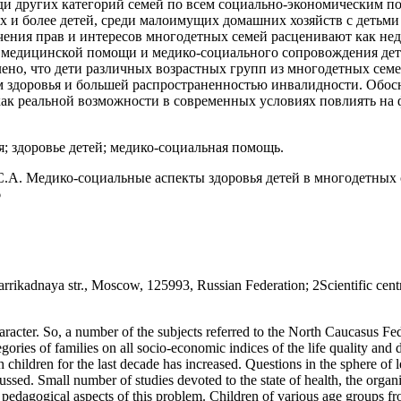
ди других категорий семей по всем социально-экономическим п
х и более детей, среди малоимущих домашних хозяйств с детьми
ечения прав и интересов многодетных семей расценивают как н
 медицинской помощи и медико-социального сопровождения дет
ено, что дети различных возрастных групп из многодетных сем
м здоровья и большей распространенностью инвалидности. Обос
ак реальной возможности в современных условиях повлиять на 
; здоровье детей; медико-социальная помощь.
 С.А. Медико-социальные аспекты здоровья детей в многодетных с
6
rrikadnaya str., Moscow, 125993, Russian Federation; 2Scientific cen
haracter. So, a number of the subjects referred to the North Caucasus Fed
gories of families on all socio-economic indices of the life quality and
ildren for the last decade has increased. Questions in the sphere of le
scussed. Small number of studies devoted to the state of health, the orga
pedagogical aspects of this problem. Children of various age groups from