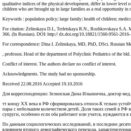
qualitative indices of the physical development, differ in lower level 
children who are brought up in large families as a real opportunity in 
Keywords : population policy; large family; health of children; medico
For citation: Zelinskaya D.I., Terletskaya R.N., Rozhkovskaya S.A. Med
366. (In Russian). DOI: http:// dx.doi.org/10.18821/1560-9561-2016
For correspondence: Dina I. Zelinskaya, MD, PhD, DSci. Russian Med
, professor, Head of the department of Polyclinic Pediatrics of the bl
Conflict of interest. The authors declare no conflict of interest.
Acknowledgments. The study had no sponsorship.
Received 22.08.2016 Accepted 19.10.2016
Для корреспонденции: Зелинская Дина Ильинична, доктор мед. 
тт концу XX века в РФ сформировалась относи-К тельно устойч
пары с небольшим количеством детей. Доля таких семей в РФ в
супруги, особенно если оба работают или учатся, нуждаются в 
По данным социологических исследований, в последние десяти
влиянием второго демографического перехода, характеризующе