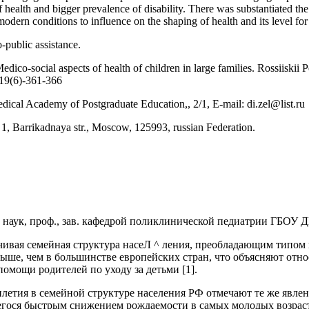
of health and bigger prevalence of disability. There was substantiated th
modern conditions to influence on the shaping of health and its level for
-public assistance.
ico-social aspects of health of children in large families. Rossiiskii P
-19(6)-361-366
ical Academy of Postgraduate Education,, 2/1, E-mail: di.zel@list.ru
d. 1, Barrikadnaya str., Moscow, 125993, russian Federation.
наук, проф., зав. кафедрой поликлинической педиатрии ГБОУ ДП
ивая семейная структура насеЛ ^ ления, преобладающим типом к
ыше, чем в большинстве европейских стран, что объясняют отно
помощи родителей по уходу за детьми [1].
летия в семейной структуре населения РФ отмечают те же явлен
гося быстрым снижением рождаемости в самых молодых возрастн