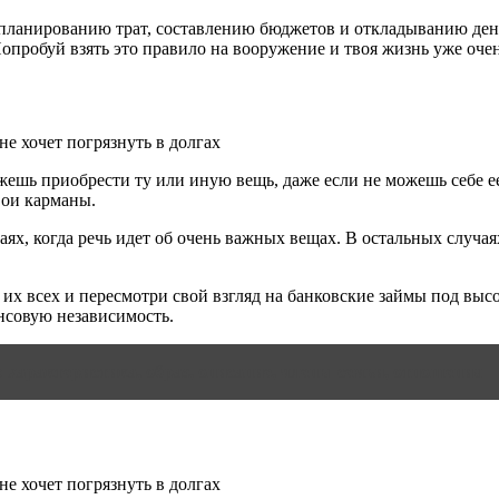
 планированию трат, составлению бюджетов и откладыванию ден
опробуй взять это правило на вооружение и твоя жизнь уже очен
жешь приобрести ту или иную вещь, даже если не можешь себе е
вои карманы.
учаях, когда речь идет об очень важных вещах. В остальных сл
ь их всех и пересмотри свой взгляд на банковские займы под в
ансовую независимость.
 характеристика, образ, описание, члены семьи, отношения