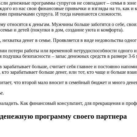
и денежные программы супругов не совпадают – семья в зоне р
ждого из нас свои финансовые привычки и взгляды на то, как и к
выми привычками супруга. И тогда начинаются сложности.
относятся к деньгам. Мужчины больше заботятся о себе, своих
емьи и детей (покупки в дом, создание уюта и комфорта).
 нехватка денег в семье. Проявляется в виде недовольства одног
твии потери работы или временной нетрудоспособности одного из
 подушка безопасности – запас денежных средств в размере 3-6 м
в зарабатывает больше, считает себя главнее и постоянно напомин
, кто зарабатывает больше денег, или тот, кто чаще и больше вза
читает, что второй мало вносит в семейный бюджет и много денег
е.
аладить. Как финансовый консультант, для прекращения и проф
 денежную программу своего партнера