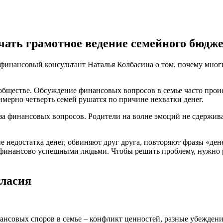
ачать грамотное ведение семейного бюдж
инансовый консультант Наталья Колбасина о том, почему многие 
 обществе. Обсуждение финансовых вопросов в семье часто прои
римерно четверть семей рушатся по причине нехватки денег.
за финансовых вопросов. Родители на волне эмоций не сдержива
 недостатка денег, обвиняют друг друга, повторяют фразы «ден
 финансово успешными людьми. Чтобы решить проблему, нужно р
гласия
ансовых споров в семье – конфликт ценностей, разные убеждения