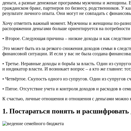
деньги, а разные денежные программы мужчины и женщины. Есл
гражданском браке, партнеров по бизнесу, родственников. У ка
результате личного опыта. Они могут не совпадать с финансо
Хочу отметить важный момент. Мужчины и женщины по-разному 
распоряжении деньгами больше ориентируется на потребности с
• Второе. Следующая причина – низкие доходы и как следствие,
Это может быть из-за резкого снижения доходов семьи в следс
финансовой ситуации. И если у вас не была создана финансовая
• Третье. Неравные доходы и борьба за власть. Один из супруго
и индикатор власти. И возникает вопрос – а кто же главнее: тот
• Четвёртое. Скупость одного из супругов. Один из супругов с
• Пятое. Отсутствие учета и контроля доходов и расходов в семь
К счастью, личные отношения и отношения с деньгами можно н
1. Постараться понять и расшифровать