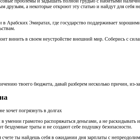
нсовые проблемы и задышать полной грудью с набитыми налично
м друзьям, а некоторые откроют эту статью и найдут для себя 
и в Арабских Эмиратах, где государство поддерживает хорошими
ьствам.
ит винить в своем неустройстве внешний мир. Соберись с силами
ичению твоего бюджета, давай разберем несколько причин, из-за
ина
 умении грамотно распоряжаться деньгами, а не раскидывать их 
т бездумные траты и не создают себе подушку безопасности.
ом счете ты найдешь себя в ожидании дня зарплаты с непреодоли