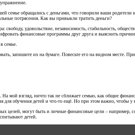
 упражнение.
шей семье обращались с деньгами, что говорили ваши родители 
льные потрясения. Как вы привыкли тратить деньги?
ера: свободу, удовольствие, независимость, стабильность, обще
шифровать финансовые программы друг друга и выяснить причин
в семье.
овать, запишите их на бумаге. Повесьте его на видном месте. П
 На мой взгляд, ничто так не сближает семью, как общие финанс
я для обучения детей и что-то ещё. Но при этом важно, чтобы у
ых целей, могут быть и личные финансовые цели – например, со
оспитывают детей.
ультация на тему